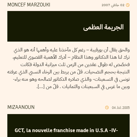
2007
جانفي
02
MONCEF MARZOUKI
الجريمة العظمى
والحق يقال أن بورقيبة – رغم كل مآخذنا عليه وأهمها أنه هو الذي
ترك لنا هذا الدكتاتور وهذا النظام – أدرك الأهمية القصوى للتعليم،
فخصّص له طوال عقدين من الزمن ثلث ميزانية الدولة فكانت
النتيجة بحجم التضحيات. قلّ من يربط بين الرخاء النسبي الذي عرفته
تونس في التسعينات- والذي صادره الدكتاتور لصالحه وهو منه براء-
وبين ما غرس في السبعينات والثمانيات . قلّ من […].
MIZAANOUN
04
Jul
2005
GCT, la nouvelle franchise made in U.S.A -IV-