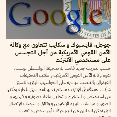
جوجل، فايسبوك و سكايب تتعاون مع وكالة
الأمن القومي الأمريكية من أجل التجسس
على مستخدمي الأنترنت
حسب تسريب جديد قامت به صحيفة الواشنطن بوست،
تقوم وكالة الأمن القومي الأمريكية و مكتب التحقيقات
الفيدرالي بالتنصت مباشرة على الحواسيب المركزية لتسع
شركات عملاقة في الإنترنت مستعينة ببرنامج سري للغاية يمكنها
من استخلاص و استخراج و تحليل ملفات صوتية و فيديو، و
الصور، و مراسلات البريد الإلكتروني و وثائق و سجلات الإتصال
التي تمكن المحللين من تتبع حركات أي شخص و تعقب