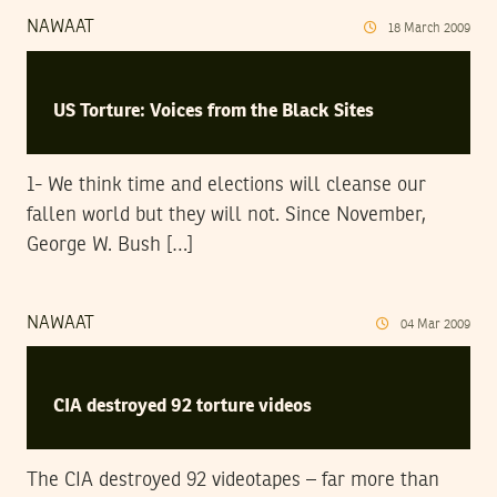
NAWAAT
18
March
2009
US Torture: Voices from the Black Sites
1- We think time and elections will cleanse our
fallen world but they will not. Since November,
George W. Bush […]
NAWAAT
04
Mar
2009
CIA destroyed 92 torture videos
The CIA destroyed 92 videotapes – far more than