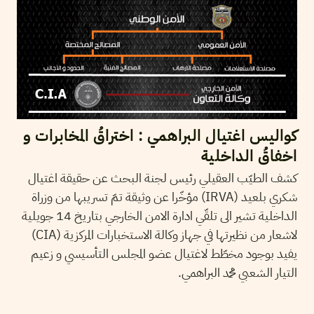
كواليس اغتيال البراهمي : اختراقُ المخابرات و
اخفاقُ الداخلية
كشف الطيّب العقيلي رئيس لجنة البحث عن حقيقة اغتيال
شكري بلعيد (IRVA) مؤخّرا عن وثيقة تمّ تسريبها من وزراة
الداخلية تشير الى تلقّي ادارة الامن الخارجي بتاريخ 14 جويلية
لاشعار من نظيرتها في جهاز وكالة الاستخبارات المركزية (CIA)
يفيد بوجود مخطّط لاغتيال عضو المجلس التأسيسي و زعيم
التيار الشعبي محمد البراهمي.