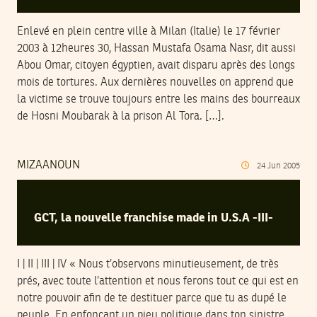
Enlevé en plein centre ville à Milan (Italie) le 17 février
2003 à 12heures 30, Hassan Mustafa Osama Nasr, dit aussi
Abou Omar, citoyen égyptien, avait disparu après des longs
mois de tortures. Aux dernières nouvelles on apprend que
la victime se trouve toujours entre les mains des bourreaux
de Hosni Moubarak à la prison Al Tora. […].
MIZAANOUN
24
Jun
2005
GCT, la nouvelle franchise made in U.S.A -III-
I | II | III | IV « Nous t’observons minutieusement, de très
prés, avec toute l’attention et nous ferons tout ce qui est en
notre pouvoir afin de te destituer parce que tu as dupé le
peuple. En enfonçant un pieu politique dans ton sinistre