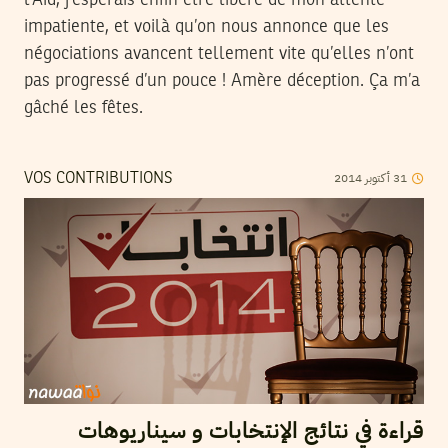
l’Aïd, j’espérais enfin être libéré de mon attente
impatiente, et voilà qu’on nous annonce que les
négociations avancent tellement vite qu’elles n’ont
pas progressé d’un pouce ! Amère déception. Ça m’a
gâché les fêtes.
31
أكتوبر
2014
VOS CONTRIBUTIONS
قراءة في نتائج الإنتخابات و سيناريوهات