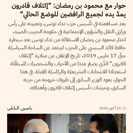
حوار مع محمود بن رمضان: ”إئتلاف قادرون
يمدّ يده لجميع الرافضين للوضع الحالي“
بعد مساهمته في تأسيس حزب نداء تونس، وتعيينه على رأس
وزارتي النقل والشؤون الإجتماعية في حكومة الحبيب الصيد،
اختار محمود بن رمضان الاستقالة من نداء تونس بعد سيطرة
حافظ قائد السبسي على الحزب ليبتعد عن الساحة السياسيّة
حتّى 17 مارس 2019، تاريخ الإعلان عن مبادرة “إئتلاف
قادرون” الذّي يضمّ عددا من الأحزاب والشخصيات المستقّلة
استعدادا للانتخابات التشريعيّة والرئاسيّة المقبلة. في هذا
الحوار، يعود الوزير السابق إلى ظروف خروجه من حزبه
السابق، وحيثيات تأسيس إئتلاف قادرون وأهدافه.
23
أكتوبر
2018
ياسين النابلي