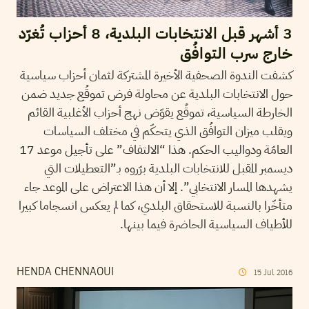
3 أشهر قبل الانتخابات البلدية، 8 أحزاب تُغرّد
خارج سرب التوافُق
كشفت الندوة الصحفية الأخيرة المشتركة لثمان أحزاب سياسية
حول الانتخابات البلدية عن محاولة فرض تموقُع جديد ضمن
الخارطة السياسية، تموقُع يقوّض نهج أحزاب الأغلبية القائم
ويقلب ميزان التوافُق الذي يتحكّم في مختلف السياسات
العامّة ودواليب الحكم. هذا “الالتفاف” على تأجيل موعد 17
ديسمبر المقبل للانتخابات البلدية برّروه بـ”التعطيلات التي
يشهدها المسار الانتخابي”. إلا أن هذا الاعتراض على الموعد جاء
متأخّرا بالنسبة للاستحقاق البلدي، كما لم يعكس انسجاما كبيرا
للأطياف السياسية الحاضرة فيما بينها.
HENDA CHENNAOUI
15
Jul
2016