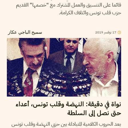
قائما على التنسيق والعمل المشترك مع “خصمها” القديم
حزب قلب تونس وائتلاف الكرامة.
17
نوفمبر
2019
سميح الباجي عكاز
نواة في دقيقة: النهضة وقلب تونس، أعداء
حتى نصل إلى السلطة
بعد الحروب الكلامية المتبادلة بين حزبي النهضة وقلب تونس