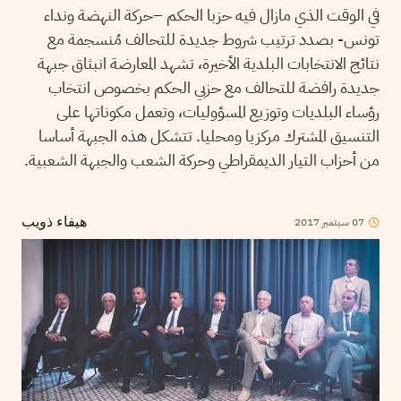
في الوقت الذي مازال فيه حزبا الحكم –حركة النهضة ونداء
تونس- بصدد ترتيب شروط جديدة للتحالف مُنسجمة مع
نتائج الانتخابات البلدية الأخيرة، تشهد المعارضة انبثاق جبهة
جديدة رافضة للتحالف مع حزبي الحكم بخصوص انتخاب
رؤساء البلديات وتوزيع المسؤوليات، وتعمل مكوناتها على
التنسيق المشترك مركزيا ومحليا. تتشكل هذه الجبهة أساسا
من أحزاب التيار الديمقراطي وحركة الشعب والجبهة الشعبية.
07
سبتمبر
2017
هيفاء ذويب