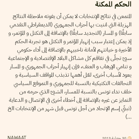
الحكم الممكنة
المتمعن في نتائج الإنتخابات لا يمكن أن يفوته ملاحظة النتائج
الهزيلة التي مُنيت بها أحزاب الجمهوري (الديمقراطي التقدمي
سابقًا) و المسار (التجديد سابقًا) بالإضافة إلى التكتل و المؤتمر، و
إذ يمكن إعتبار سبب إنهيار المؤتمر و التكتل هو تجربة الحكم
الأخيرة و خيانتهم لأمانة ناخبيهم بالإضافة إلى أداء حكومي
سيئ تجلّى في تفاقم كل مشاكل البلاد الإقتصادية و الإجتماعية
و تنامي الإرهاب و العنف، فإن إنهيار أحزاب الجمهوري و المسار
يعود لأسباب أخرى، لعّل أهمها تذبذب المواقف السياسية و
التحالفات التكتيكية بالنسبة للجمهوري و التموقع السياسي
خلف نداء تونس بالنسبة للمسار، الشيئ الذي حرمه من
التمايز عن غيره بالإضافة إلى أخطاء أخرى في الإتصال و الدعاية
(تبنّي إسم الإتحاد من أجل تونس قبل شهر من الإنتخابات الخ
…)
30
جويلية
2013
NAWAAT