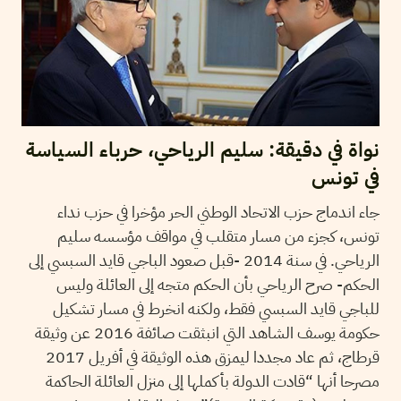
نواة في دقيقة: سليم الرياحي، حرباء السياسة
في تونس
جاء اندماج حزب الاتحاد الوطني الحر مؤخرا في حزب نداء
تونس، كجزء من مسار متقلب في مواقف مؤسسه سليم
الرياحي. في سنة 2014 -قبل صعود الباجي قايد السبسي إلى
الحكم- صرح الرياحي بأن الحكم متجه إلى العائلة وليس
للباجي قايد السبسي فقط، ولكنه انخرط في مسار تشكيل
حكومة يوسف الشاهد التي انبثقت صائفة 2016 عن وثيقة
قرطاج، ثم عاد مجددا ليمزق هذه الوثيقة في أفريل 2017
مصرحا أنها “قادت الدولة بأكملها إلى منزل العائلة الحاكمة