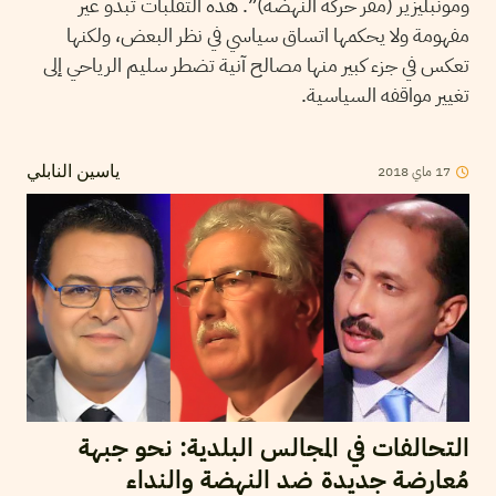
ومونبليزير (مقر حركة النهضة)”. هذه التقلبات تبدو غير
مفهومة ولا يحكمها اتساق سياسي في نظر البعض، ولكنها
تعكس في جزء كبير منها مصالح آنية تضطر سليم الرياحي إلى
تغيير مواقفه السياسية.
17
ماي
2018
ياسين النابلي
التحالفات في المجالس البلدية: نحو جبهة
مُعارضة جديدة ضد النهضة والنداء