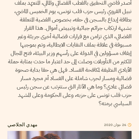
أصدر قاضي التحقيق بالقطب القضائي والمالي، المتعهّد بملف
نبيل القروي رئيس حزب قلب تونس، يوم الخميس الماضي،
بطاقة إيداع بالسجن في حقه، بخصوص القضية المتعلقة
بشبهة ارتكاب جرائم جبائية وتبييض أموال. هذا القرار
القضائي، الذي تزامن مع قرارات قضائية أخرى جريئة وغير
مسبوقة في علاقة بملف النفايات الايطالية، وتم بموجبها
إيقاف مسؤولين في الدولة على رأسهم وزير البيئة، فتح المجال
للكثير من التأويلات وصلت إلى حد اعتبار ما حدث بمثابة حملة
الأيادي النظيفة لمكافحة الفساد. فهل هي حقا بداية صحوة
قضائية ومسار لحرب شاملة على الفساد أم مجرد مسار
قضائي عادي؟ وما هي الآثار التي ستترتب عن سجن رئيس
حزب قلب تونس على حزبه، وعلى الحكومة وعلى المشهد
السياسي برمته؟
26
جوان
2020
مهدي الجلاصي