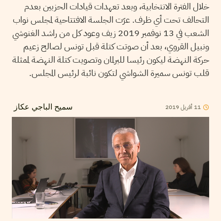
خلال الفترة الانتخابية، وبعد تعهدات قيادات الحزبين بعدم
التحالف تحت أي ظرف. عرّت الجلسة الافتتاحية لمجلس نواب
الشعب في 13 نوفمبر 2019 زيف وعود كل من راشد الغنوشي
ونبيل القروي، بعد أن صوتت كتلة قبل تونس لصالح زعيم
حركة النهضة ليكون رئيسا للبرلمان وتصويت كتلة النهضة لممثلة
قلب تونس سميرة الشواشي لتكون نائبة لرئيس المجلس.
11
أفريل
2019
سميح الباجي عكاز