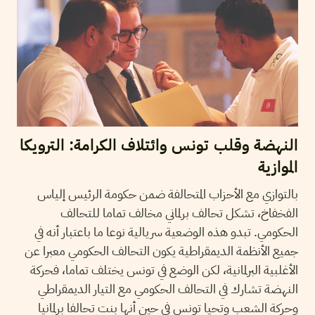
النهضة وقلب تونس وائتلاف الكرامة: الترويكا
الموازية
بالتوازي مع الأحزاب المتحالفة ضمن حكومة الرئيس إلياس
الفخفاخ، تشكل تحالف برلماني مخالف تماما للتحالف
الحكومي. تبدو هذه الوضعية سريالية نوعا ما باعتبار أنه في
جميع الأنظمة الديمقراطية يكون التحالف الحكومي معبرا عن
الأغلبية البرلمانية، لكن الوضع في تونس يختلف تماما، فحركة
النهضة تشارك في التحالف الحكومي مع التيار الديمقراطي
وحركة الشعب وتحيا تونس في حين أنها بنت تحالفا برلمانيا