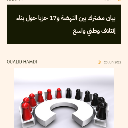
بيان مشترك بين النهضة و17 حزبا حول بناء
إئتلاف وطني واسع
OUALID HAMDI
20
Jun
2012