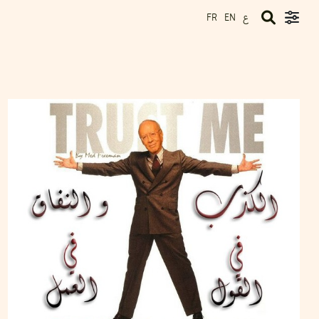
ع
FR
EN
IMEN KAHOUAJI
12
May
2011