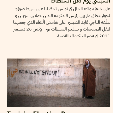
السبسي يوم نقل السلطات
على خلفيّة واقع الحال في تونس تحصّلنا على شريط صوتيّ
لحوار مغلق دار بين رئيس الحكومة الحالي حمادي الجبالي و
سَلَفه الباجي قايد السّبسي على هامش الّلقاء الذي جمعهما
لنقل الصلاحيات و تسليم السلطات يوم الإثنين 26 ديسمبر
2011 في قصر الحكومة بالقصبة.
ROB PRINCE
12
May
2011