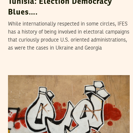
Tunisia: Election Democracy
Blues….
While internationally respected in some circles, IFES
has a history of being involved in electoral campaigns
that curiously produce U.S. oriented administrations,
as were the cases in Ukraine and Georgia
VOS CONTRIBUTIONS
09
May
2011