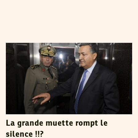
ATEF GADHOUMI
14
May
2011
La grande muette rompt le
silence !!?