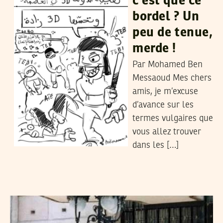
c’est que ce
bordel ? Un
peu de tenue,
merde !
Par Mohamed Ben
Messaoud Mes chers
amis, je m’excuse
d’avance sur les
termes vulgaires que
vous allez trouver
dans les […]
VOS CONTRIBUTIONS
09
Feb
2011