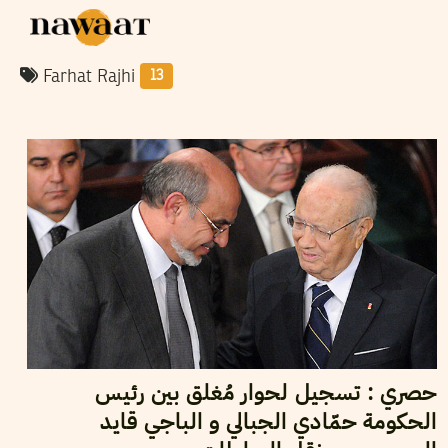
Farhat Rajhi
13
2012
أكتوبر
18
فريق التحرير
حصري : تسجيل لحوار مُغلق بين رئيس
الحكومة حمّادي الجبالي و الباجي قايد