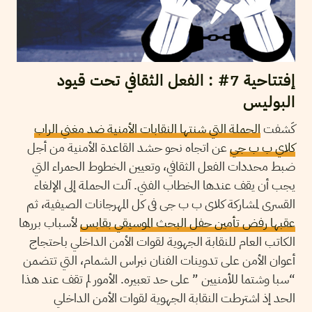
إفتتاحية 7# : الفعل الثقافي تحت قيود
البوليس
كَشفت
الحملة التي شنتها النقابات الأمنية ضد مغني الراب
كلاي ب ب جي
عن اتجاه نحو حشد القاعدة الأمنية من أجل
ضبط محددات الفعل الثقافي، وتعيين الخطوط الحمراء التي
يجب أن يقف عندها الخطاب الفني. آلت الحملة إلى الإلغاء
القسري لمشاركة كلاي ب ب جي في كل المهرجانات الصيفية، ثم
عقبها رفض تأمين حفل البحث الموسيقي بقابس
لأسباب بررها
الكاتب العام للنقابة الجهوية لقوات الأمن الداخلي باحتجاج
أعوان الأمن على تدوينات الفنان نبراس الشمام، التي تتضمن
“سبا وشتما للأمنيين ” على حد تعبيره. الأمور لم تقف عند هذا
الحد إذ اشترطت النقابة الجهوية لقوات الأمن الداخلي