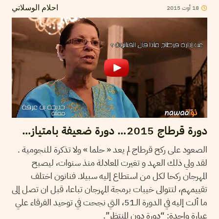
2015
أوت
18
احلام الوسلاتي
دورة قرطاج 2015… دورة ضعيفة بامتياز…
الصعود على ركح قرطاج لم يعد « حلما » ولا تذكرة للنجومية .
لقد ولي ذلك العهد و تغيرت المعادلة منذ سنوات، ليصبح
المهرجان ركحا لكل من استطاع إليه سبيلا. فنانون اختلف
تقييمهم، لتتوالى خيبات برمجة المهرجان تباعا، قبل ان تصل إلى
ما ألت إليه في الدورة الـ51، التي نجحت في توحيد الفرقاء علي
عبارة واحدة: “دورة دون المنتظر”.