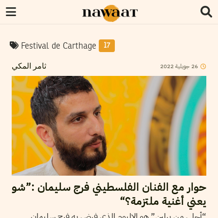
Festival de Carthage
17
2022
جويلية
26
ثامر المكي
حوار مع الفنان الفلسطيني فرج سليمان :”شو
يعني أغنية ملتزمة؟“
“أحلى من برلين” هو الالبوم الذي فرض به فرج سليمان