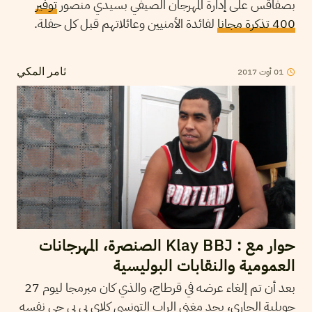
بصفاقس على إدارة المهرجان الصيفي بسيدي منصور
توفير
400 تذكرة مجانا
لفائدة الأمنيين وعائلاتهم قبل كل حفلة.
2017
أوت
01
ثامر المكي
حوار مع : Klay BBJ الصنصرة، المهرجانات
العمومية والنقابات البوليسية
بعد أن تم إلغاء عرضه في قرطاج، والذي كان مبرمجا ليوم 27
جويلية الجاري، يجد مغني الراب التونسي كلاي بي بي جي نفسه