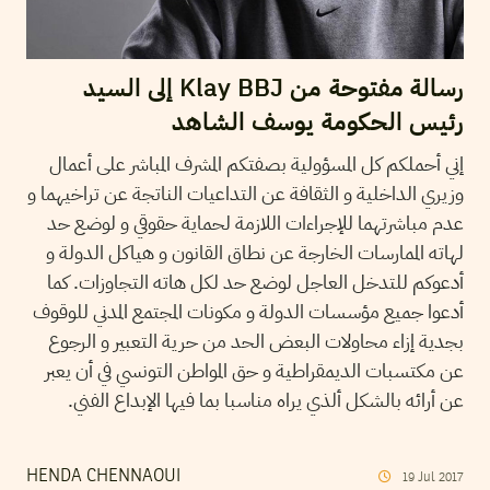
رسالة مفتوحة من Klay BBJ إلى السيد
رئيس الحكومة يوسف الشاهد
إني أحملكم كل المسؤولية بصفتكم المشرف المباشر على أعمال
وزيري الداخلية و الثقافة عن التداعيات الناتجة عن تراخيهما و
عدم مباشرتهما للإجراءات اللازمة لحماية حقوقي و لوضع حد
لهاته الممارسات الخارجة عن نطاق القانون و هياكل الدولة و
أدعوكم للتدخل العاجل لوضع حد لكل هاته التجاوزات. كما
أدعوا جميع مؤسسات الدولة و مكونات المجتمع المدني للوقوف
بجدية إزاء محاولات البعض الحد من حرية التعبير و الرجوع
عن مكتسبات الديمقراطية و حق المواطن التونسي في أن يعبر
عن أرائه بالشكل ألذي يراه مناسبا بما فيها الإبداع الفني.
HENDA CHENNAOUI
19
Jul
2017