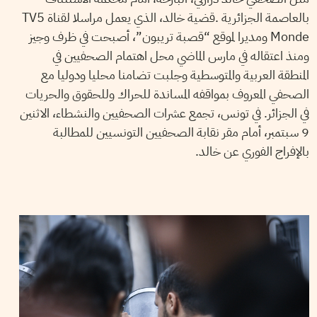
بالعاصمة الجزائرية .قضية خالد، الذي يعمل مراسلا لقناة TV5
Monde ومديرا لموقع “قصبة تريبون”، أصبحت في ظرف وجيز
ومنذ اعتقاله في مارس الماضي محل اهتمام الصحفيين في
المنطقة العربية والمتوسطية وجلبت تضامنا محليا ودوليا مع
الصحفي المعروف بمواقفه المساندة للحراك وللحقوق والحريات
في الجزائر. في تونس، تجمع عشرات الصحفيين والنشطاء، الاثنين
9 سبتمبر، أمام مقر نقابة الصحفيين التونسيين للمطالبة
بالإفراج الفوري عن خالد.
2018
فيفري
02
ريم بن رجب