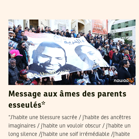
YASMINE KACHA
18
Oct
2016
Message aux âmes des parents
esseulés*
“J’habite une blessure sacrée / j’habite des ancêtres
imaginaires / j’habite un vouloir obscur / j’habite un
long silence /j’habite une soif irrémédiable /j’habite