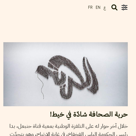
ع
FR
EN
2020
ماي
04
ناجي البغوري
حرية الصحافة شادّة في خيط!
خلال آخر حوار له على التلفزة الوطنية بمعية قناة حنبعل، بدا
رئيس الحكومة الياس الفخفاخ، في غاية الإرتياح، وهو يتحدّث