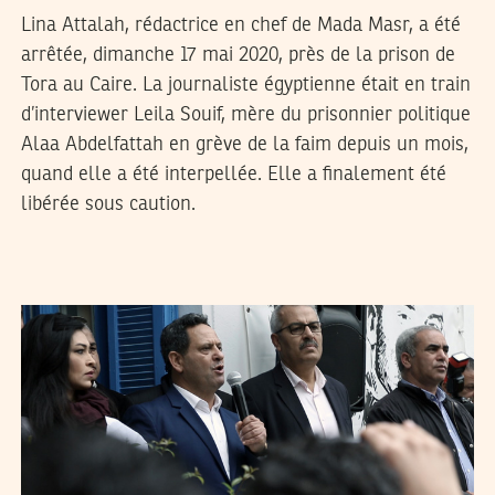
Lina Attalah, rédactrice en chef de Mada Masr, a été
arrêtée, dimanche 17 mai 2020, près de la prison de
Tora au Caire. La journaliste égyptienne était en train
d’interviewer Leila Souif, mère du prisonnier politique
Alaa Abdelfattah en grève de la faim depuis un mois,
quand elle a été interpellée. Elle a finalement été
libérée sous caution.
2018
فيفري
02
ريم بن رجب