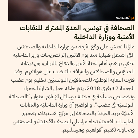
الصحافة في تونس، العدوّ المشترك للنقابات
الأمنية ووزارة الداخلية
مازلنا نعيش على وقع الأزمة بين وزارة الداخلية والصحفيّين
التي اشتعل فتيلها منذ يوم الاثنين إثر تصريحات وزير الداخلية
لطفي براهم، أمام لجنة الأمن والدفاع بالبرلمان، وتهديداته
للمدوّنين والصحافيّين واعترافه بالتنصّت على هواتفهم. وقد
قرّرت النقابة الوطنيّة للصحافيّين التونسيّين تنظيم يوم غضب
الجمعة 2 فيفري 2018، يتمّ خلاله حمل الشارة الحمراء
وتخصيص مساحة في مختلف وسائل الإعلام بعنوان “الصحافة
التونسيّة في غضب”. والواضح أنّ وزارة الداخليّة والنقابات
الأمنيّة تريد العودة بالصحافة إلى مربّع الاستبداد، بتعميق
الممارسات القمعيّة تجاه مراسلي الصحف الأجنبيّة والصحفيّين
ومحاولة تكميم أفواههم وهرسلتهم.