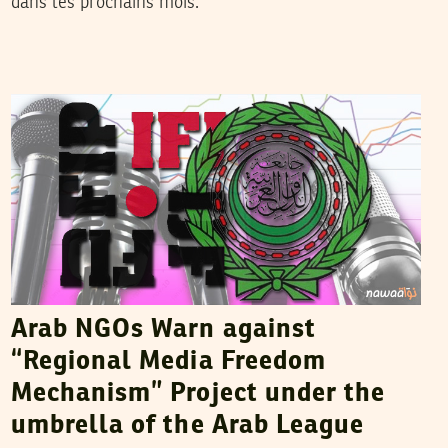
dans les prochains mois.
NAWAAT
28
April
2016
Arab NGOs Warn against
“Regional Media Freedom
Mechanism” Project under the
umbrella of the Arab League