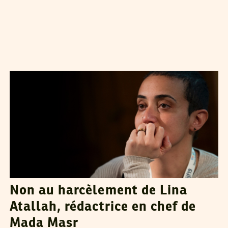
NAWAAT
18
May
2020
Non au harcèlement de Lina
Atallah, rédactrice en chef de
Mada Masr