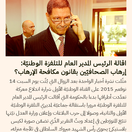
اقالة الرئيس المدير العام للتلفزة الوطنيّة:
إرهاب الصحافيّين بقانون مكافحة الإرهاب؟
مثّلت نشرة أخبار الواحدة بعد الزوال التي بُثّت يوم السبت 14
نوفمبر 2015 على القناة الوطنيّة الأولى شرارة اندلاع معركة
تعدّدت أطرافها بدءا بالحكومة التي أقالت الرئيس المدير العام
للتلفزة الوطنيّة مرورا باستقالة جماعيّة لمديري التلفزة الوطنيّة
الأولى والثانية، وصولا إلى حرب البلاغات وإعلان وزارة العدل نيّتها
تتبّع المتورّطين في إعداد وبثّ التقرير الذّي تضمّن صورة لكيس
بلاستيكيّ يحوي رأس الشهيد مبروك السلطاني في ثلاّجة منزله،