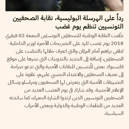
رداً على الهرسلة البوليسية، نقابة الصحفيين
التونسيين تنظم يوم غضب
نظّمت النقابة الوطنية للصحفيّين التونسيّين الجمعة 02 فيفري
2018 يوم غضب للرد على التصريحات الأخيرة لوزير الداخلية
لطفي براهم أمام البرلمان والتي اعترف خلالها بالتنصّت على
الصحفيّين، إضافة إلى التنديد بالتدوينات التي نشرها على موقع
فايسبوك بعض المُنتسبين للنقابات الأمنية والتي تدعو صراحة
إلى تعنيف الصحفيّين والاعتداء الجنسي عليهم، علاوة على
التضييقات الأمنية التي يتعرض لها الصحفيون ومراسلو وسائل
الإعلام الأجنبية. وقد شارك في يوم الغضب العديد من
الصحفيين التونسيين الذين ارتدوا الشارة الحمراء، كما ساندته
العديد من المنظمات الوطنية والدولية وبعض الأحزاب
السياسية.