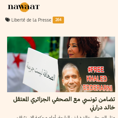
Liberté de la Presse
264
2020
سبتمبر
09
مهدي الجلاصي
تضامن تونسي مع الصحفي الجزائري المعتقل
خالد درارني
مثل الصحفي خالد درارني، البارحة، أمام محكمة الاستئناف