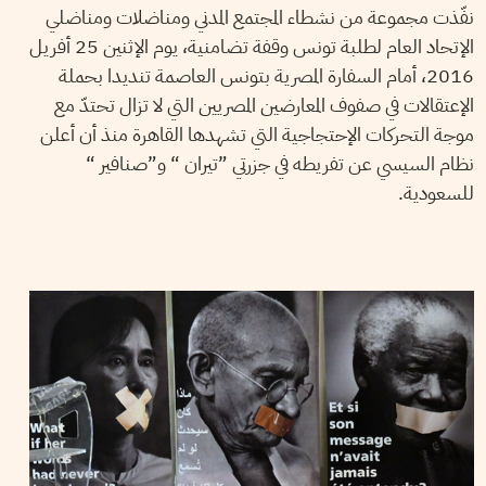
نفّذت مجموعة من نشطاء المجتمع المدني ومناضلات ومناضلي
الإتحاد العام لطلبة تونس وقفة تضامنية، يوم الإثنين 25 أفريل
2016، أمام السفارة المصرية بتونس العاصمة تنديدا بحملة
الإعتقالات في صفوف المعارضين المصريين التي لا تزال تحتدّ مع
موجة التحركات الإحتجاجية التي تشهدها القاهرة منذ أن أعلن
نظام السيسي عن تفريطه في جزرتي ”تيران “ و”صنافير “
للسعودية.
2016
جانفي
19
ALI ANOUZLA