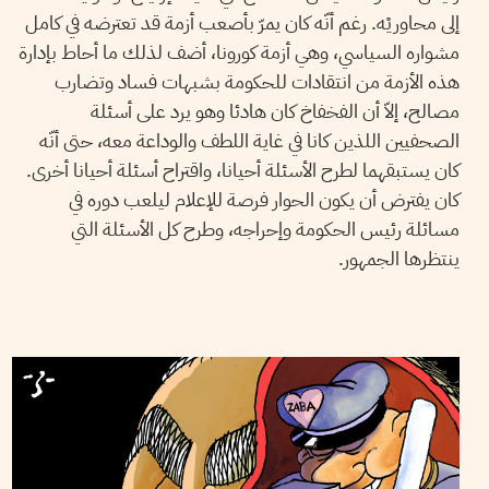
إلى محاوريْه. رغم أنّه كان يمرّ بأصعب أزمة قد تعترضه في كامل
مشواره السياسي، وهي أزمة كورونا، أضف لذلك ما أحاط بإدارة
هذه الأزمة من انتقادات للحكومة بشبهات فساد وتضارب
مصالح، إلاّ أن الفخفاخ كان هادئا وهو يرد على أسئلة
الصحفيين اللذين كانا في غاية اللطف والوداعة معه، حتى أنّه
كان يستبقهما لطرح الأسئلة أحيانا، واقتراح أسئلة أحيانا أخرى.
كان يفترض أن يكون الحوار فرصة للإعلام ليلعب دوره في
مسائلة رئيس الحكومة وإحراجه، وطرح كل الأسئلة التي
ينتظرها الجمهور.
Z
30
Jan
2018