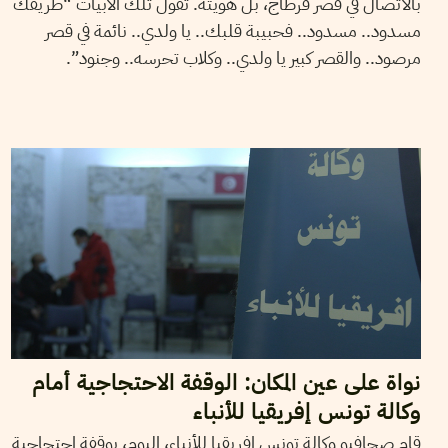
بالاتصال في قصر قرطاج، بل هويته. تقول تلك الأبيات “طريقك
مسدود.. مسدود.. فحبيبة قلبك.. يا ولدي.. نائمة في قصر
مرصود.. والقصر كبير يا ولدي.. وكلاب تحرسه.. وجنود”.
15
أفريل
2021
حمادي لسود
نواة على عين المكان: الوقفة الاحتجاجية أمام
وكالة تونس إفريقيا للأنباء
قام صحافيو وكالة تونس إفريقيا للأنباء، اليوم، بوقفة احتجاجية