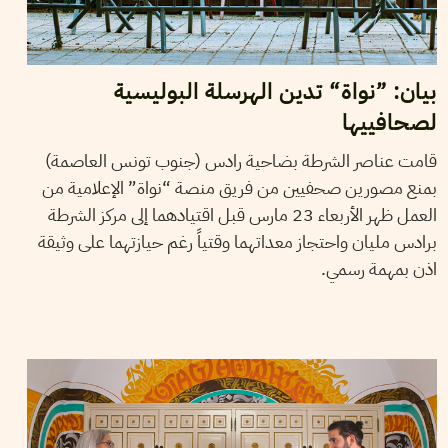
بيان: ”نواة“ تدين الهرسلة البوليسية
لصحافييها
قامت عناصر الشرطة بضاحية رادس (جنوب تونس العاصمة)
بمنع مصورين صحفيين من فريق منصة “نواة” الإعلامية من
العمل ظهر الأربعاء 23 مارس قبل اقتيادهما إلى مركز الشرطة
برادس مليان واحتجاز معداتهما وقتياً رغم حيازتهما على وثيقة
اذن بمهمة رسمي.
02
ديسمبر
2021
ثامر المكي