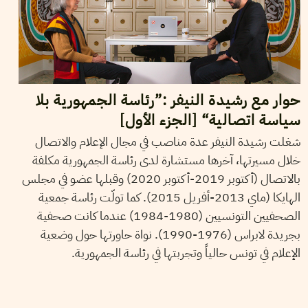
حوار مع رشيدة النيفر :”رئاسة الجمهورية بلا
سياسة اتصالية“ [الجزء الأول]
شغلت رشيدة النيفر عدة مناصب في مجال الإعلام والاتصال
خلال مسيرتها، آخرها مستشارة لدى رئاسة الجمهورية مكلفة
بالاتصال (أكتوبر 2019-أكتوبر 2020) وقبلها عضو في مجلس
الهايكا (ماي 2013-أفريل 2015). كما تولّت رئاسة جمعية
الصحفيين التونسيين (1980-1984) عندما كانت صحفية
بجريدة لابراس (1976-1990). نواة حاورتها حول وضعية
الإعلام في تونس حالياً وتجربتها في رئاسة الجمهورية.
29
أفريل
2021
منال دربالي