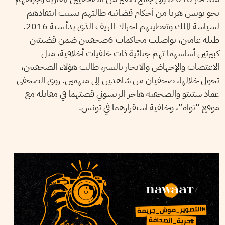
نحو تونس هربا من أحكام قضائية طالتهم بسبب انتقادهم
لسياسة الملك وتغطيتهم لحراك الريف الذي بدأ سنة 2016.
طيلة عامين، تواصلت محاكمات 6صحفيين ضمن قضيتين
كبيرتين أساسهما تهم جنائية ذات خلفيات أخلاقية، مثل
الاغتصاب والإجهاض والاتجار بالبشر، طالت هؤلاء الصحفيين،
تحول خلالها، صحفيان من شاهدين إلى متهمين. روى الصحفي
عماد ستيتو والصحفية هاجر الريسوني قصتهما في مقابلة مع
موقع “نواة”، وخلفية استقرارهما في تونس.
13
أفريل
2022
فريق التحرير