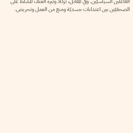
الفاعلين السياسيّين. وفي المقابل، تزداد وتيرة العنف المسّلط على
الصحفيّين بين اعتداءات جسديّة ومنع من العمل وتحريض.