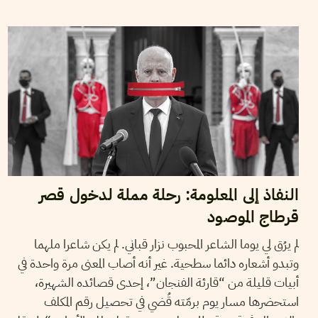
25
نوفمبر
2021
نجلاء بن صالح
النفاذ إلى المعلومة: رحلة مملة لدخول قصر
قرطاج الموصود
لم يرُق لي يوما الشاعر المحبوب نزار قباني. لم يكن شاعرا ملهما
وتبدو أشعاره دائما سطحية. غير أنه أصاب المعنى مرة واحدة في
أبيات قليلة من “قارئة الفنجان”، إحدى قصائده الشهيرة،
استحضرها مسار يوم برمّته قُضي في تحصيل رقم المكلف