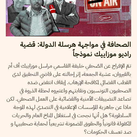
الصحافة في مواجهة هرسلة الدولة: قضية
راديو موزاييك نموذجاً
تمّ الإفراج عن الصّحفي خليفة القاسمي مراسل موزاييك أف أم
بالقيروان، عشية الجمعة، إثر إحالته على قاضي التحقيق لدى
القطب القضائي لمكافحة الإرهاب. إيقاف انتفض ضده
الصحفيون التونسيون ونقابتهم واعتبروه لحظة الذروة في
تصاعد التضييقات الأمنية والقضائية على العمل الصحفي. لكن
ماذا عن جاهزية المؤسسات الإعلامية في التصدي لهذه الموجة
السلطوية؟ هل أنها نجحت في استغلال المناخ العام والحريات
المكفولة قانونياً والحقوق المضمونة تشريعياً لحماية صحفييها و
صد تعسف الحكومات؟