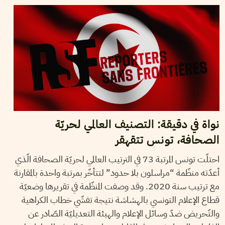
نواة في دقيقة: التصنيف العالمي لحريّة
الصحافة، تونس تتقهقر
احتلّت تونس المرتبة 73 في الترتيب العالمي لحريّة الصحافة الّذي
أعدّته منظّمة “مراسلون بلا حدود” لتتأخّر بمرتبة واحدة بالمقارنة
مع ترتيب سنة 2020. وقد وصفت المنظّمة في تقريرها وضعيّة
قطاع الإعلام التونسي بالهشاشة نتيجة تفشّي خطاب الكراهية
والتّحريض ضدّ وسائل الإعلام والهيئة التعديليّة الصّادر عن