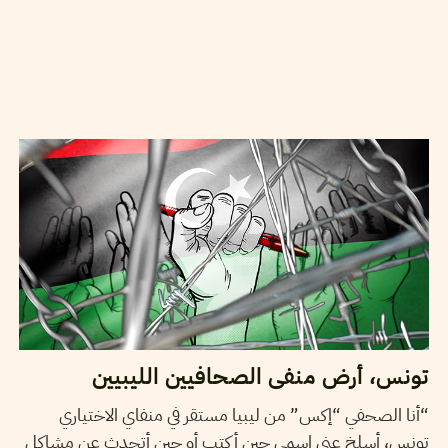
06
ماي
2022
نجلاء بن صالح
تونس، أرض منفى الصحافيين الليبيين
“أنا الصحفي “إكس” من ليبيا مستقر في منفاي الاختياري
تونس، أسلخ عني اسمي حين أكتب أو حين أتحدث عن مشاكل