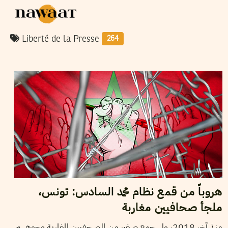
Liberté de la Presse
264
06
ماي
2022
نجلاء بن صالح
هروباً من قمع نظام محمد السادس: تونس،
ملجأ صحافيين مغاربة
منذ آخر 2018، ولى جمع صغير من الصحفيين المغاربة وجوههم