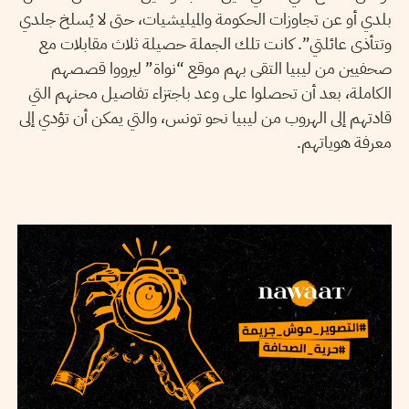
بلدي أو عن تجاوزات الحكومة والميليشيات، حتى لا يُسلخ جلدي
وتتأذى عائلتي”. كانت تلك الجملة حصيلة ثلاث مقابلات مع
صحفيين من ليبيا التقى بهم موقع “نواة” ليرووا قصصهم
الكاملة، بعد أن تحصلوا على وعد باجتزاء تفاصيل محنهم التي
قادتهم إلى الهروب من ليبيا نحو تونس، والتي يمكن أن تؤدي إلى
معرفة هوياتهم.
LA RÉDACTION
13
Apr
2022