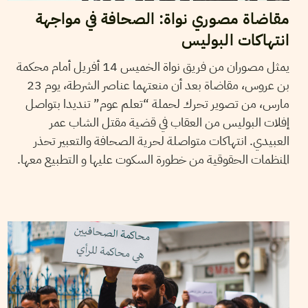
مقاضاة مصوري نواة: الصحافة في مواجهة
انتهاكات البوليس
يمثل مصوران من فريق نواة الخميس 14 أفريل أمام محكمة
بن عروس، مقاضاة بعد أن منعتهما عناصر الشرطة، يوم 23
مارس، من تصوير تحرك لحملة “تعلم عوم” تنديدا بتواصل
إفلات البوليس من العقاب في قضية مقتل الشاب عمر
العبيدي. انتهاكات متواصلة لحرية الصحافة والتعبير تحذر
المنظمات الحقوقية من خطورة السكوت عليها و التطبيع معها.
01
أفريل
2022
كارم يحيى