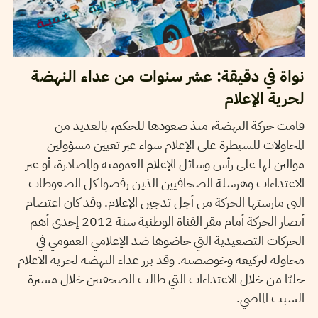
نواة في دقيقة: عشر سنوات من عداء النهضة
لحرية الإعلام
قامت حركة النهضة، منذ صعودها للحكم، بالعديد من
المحاولات للسيطرة على الإعلام سواء عبر تعيين مسؤولين
موالين لها على رأس وسائل الإعلام العمومية والمصادرة، أو عبر
الاعتداءات وهرسلة الصحافيين الذين رفضوا كل الضغوطات
التي مارستها الحركة من أجل تدجين الإعلام. وقد كان اعتصام
أنصار الحركة أمام مقر القناة الوطنية سنة 2012 إحدى أهم
الحركات التصعيدية التي خاضوها ضد الإعلامي العمومي في
محاولة لتركيعه وخوصصته. وقد برز عداء النهضة لحرية الاعلام
جليّا من خلال الاعتداءات التي طالت الصحفيين خلال مسيرة
السبت الماضي.