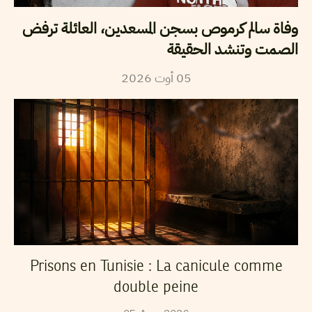
وفاة سالم كرموص بسجن المسعدين، العائلة ترفض
الصمت وتنشد الحقيقة
2026
أوت
05
Prisons en Tunisie : La canicule comme
double peine