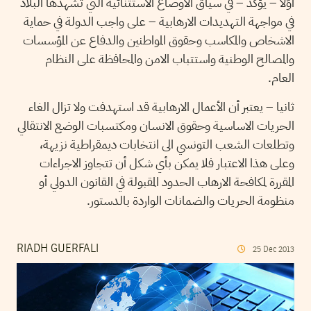
أوّلا – يؤكد – في سياق الاوضاع الاستثنائية التي تشهدها البلاد
في مواجهة التهديدات الارهابية – على واجب الدولة في حماية
الاشخاص والمكاسب وحقوق المواطنين والدفاع عن المؤسسات
والمصالح الوطنية واستتباب الامن والمحافظة على النظام
العام.
ثانيا – يعتبر أن الأعمال الارهابية قد استهدفت ولا تزال الغاء
الحريات الاساسية وحقوق الانسان ومكتسبات الوضع الانتقالي
وتطلعات الشعب التونسي الى انتخابات ديمقراطية نزيهة،
وعلى هذا الاعتبار فلا يمكن بأي شكل أن تتجاوز الاجراءات
المقررة لمكافحة الارهاب الحدود المقبولة في القانون الدولي أو
منظومة الحريات والضمانات الواردة بالدستور.
RIADH GUERFALI
25
Dec
2013