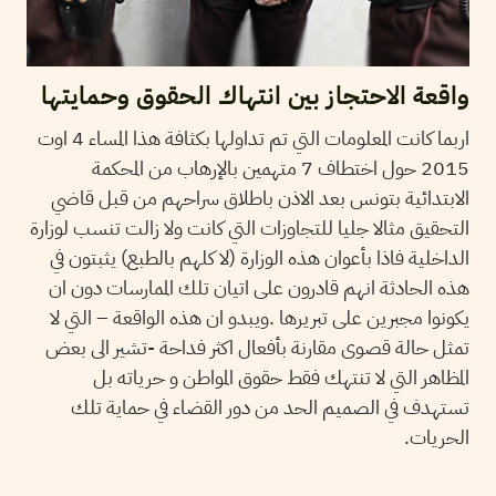
واقعة الاحتجاز بين انتهاك الحقوق وحمايتها
اربما كانت المعلومات التي تم تداولها بكثافة هذا المساء 4 اوت
2015 حول اختطاف 7 متهمين بالإرهاب من المحكمة
الابتدائية بتونس بعد الاذن باطلاق سراحهم من قبل قاضي
التحقيق مثالا جليا للتجاوزات التي كانت ولا زالت تنسب لوزارة
الداخلية فاذا بأعوان هذه الوزارة (لا كلهم بالطبع) يثبتون في
هذه الحادثة انهم قادرون على اتيان تلك الممارسات دون ان
يكونوا مجبرين على تبريرها .ويبدو ان هذه الواقعة – التي لا
تمثل حالة قصوى مقارنة بأفعال اكثر فداحة -تشير الى بعض
المظاهر التي لا تنتهك فقط حقوق المواطن و حرياته بل
تستهدف في الصميم الحد من دور القضاء في حماية تلك
الحريات.