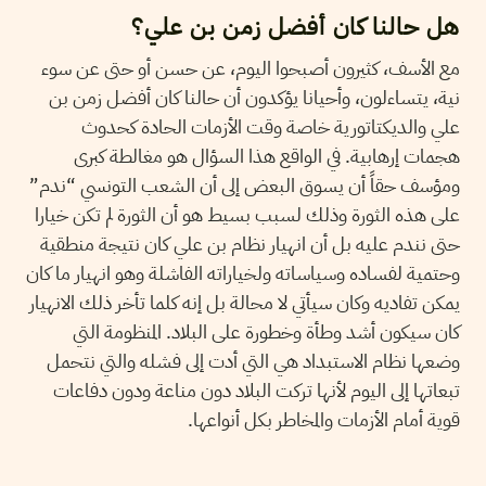
هل حالنا كان أفضل زمن بن علي؟
مع الأسف، كثيرون أصبحوا اليوم، عن حسن أو حتى عن سوء
نية، يتساءلون، وأحيانا يؤكدون أن حالنا كان أفضل زمن بن
علي والديكتاتورية خاصة وقت الأزمات الحادة كحدوث
هجمات إرهابية. في الواقع هذا السؤال هو مغالطة كبرى
ومؤسف حقاً أن يسوق البعض إلى أن الشعب التونسي “ندم”
على هذه الثورة وذلك لسبب بسيط هو أن الثورة لم تكن خيارا
حتى نندم عليه بل أن انهيار نظام بن علي كان نتيجة منطقية
وحتمية لفساده وسياساته ولخياراته الفاشلة وهو انهيار ما كان
يمكن تفاديه وكان سيأتي لا محالة بل إنه كلما تأخر ذلك الانهيار
كان سيكون أشد وطأة وخطورة على البلاد. المنظومة التي
وضعها نظام الاستبداد هي التي أدت إلى فشله والتي نتحمل
تبعاتها إلى اليوم لأنها تركت البلاد دون مناعة ودون دفاعات
قوية أمام الأزمات والمخاطر بكل أنواعها.