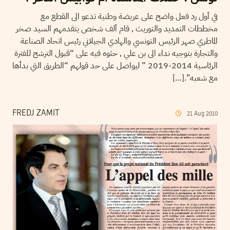
في أول رد فعل واضح على عريضة وطنية تدعو الى القطع مع
مخططات التمديد والتوريث , قام ألف شخص يتقدمهم السيد صخر
الماطري صهر الرئيس التونسي والهادي الجيلاني رئيس اتحاد الصناعة
والتجارة بتوجيه نداء الى بن علي , حثوه فيه على “قبول الترشح للفترة
الرئاسية 2014-2019 ” ليواصل على حد قولهم “الطريق التي بدأها
مع شعبه”.[…]
FREDJ ZAMIT
21
Aug
2010