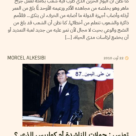
كنا نظن أن اليوم الحزين الذي طرب فيه شعب بكامله لعمل جراح
ماهر وهو يخلصه من مجاهده الأكبر وزعيمه الأوحد لمّا بلغ من العمر
أرذله وأصاب أجهزة الدولة ما أصابه من الخرف، لن يتكـرّر… فللأمم
ذاكرة والشعوب تتعلم من أخطائها. كنا نظن أن الشعب قد بلغ من
النضج والوعي بحيث لا مجال لأن تمرر عليه من جديد لعبة التمديد أو
أن يخضع لرئاسات مدى الحياة، […]
2010
أوت
22
MORCEL ALKESIBI
تونس : حملات المناشدة أم كوابيس الذعر ؟