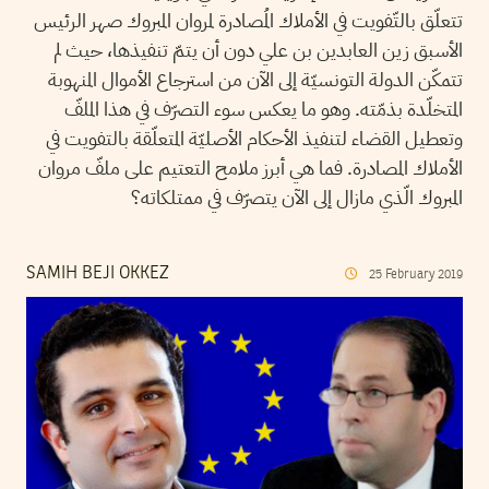
تتعلّق بالتّفويت في الأملاك المُصادرة لمروان المبروك صهر الرئيس
الأسبق زين العابدين بن علي دون أن يتمّ تنفيذها، حيث لم
تتمكّن الدولة التونسيّة إلى الآن من استرجاع الأموال المنهوبة
المتخلّدة بذمّته. وهو ما يعكس سوء التصرّف في هذا الملفّ
وتعطيل القضاء لتنفيذ الأحكام الأصليّة المتعلّقة بالتفويت في
الأملاك المصادرة. فما هي أبرز ملامح التعتيم على ملفّ مروان
المبروك الّذي مازال إلى الآن يتصرّف في ممتلكاته؟
SAMIH BEJI OKKEZ
25
February
2019