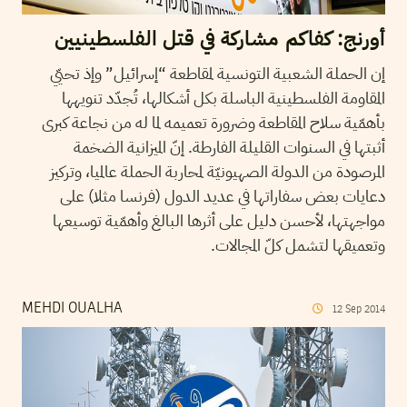
أورنج: كفاكم مشاركة في قتل الفلسطينيين
إن الحملة الشعبية التونسية لمقاطعة “إسرائيل” وإذ تحيّي
المقاومة الفلسطينية الباسلة بكل أشكالها، تُجدّد تنويهها
بأهمّية سلاح المقاطعة وضرورة تعميمه لما له من نجاعة كبرى
أثبتها في السنوات القليلة الفارطة. إنّ الميزانية الضخمة
المرصودة من الدولة الصهيونيّة لمحاربة الحملة عالميا، وتركيز
دعايات بعض سفاراتها في عديد الدول (فرنسا مثلا) على
مواجهتها، لأحسن دليل على أثرها البالغ وأهمّية توسيعها
وتعميقها لتشمل كلّ المجالات.
MEHDI OUALHA
12
Sep
2014