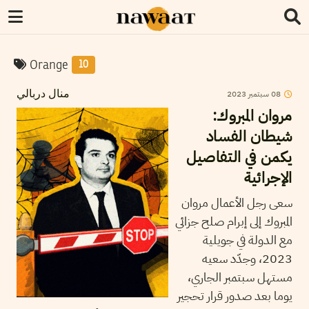
Orange
10
2023
سبتمبر
08
منال دربالي
مروان المبروك:
شيطان الفساد
يكمن في التفاصيل
الإجرائية
سعى رجل الأعمال مروان
المبروك إلى إبرام صلح جزائي
مع الدولة في جويلية
2023، وجدّد سعيه
مستهل سبتمبر الجاري،
يوما بعد صدور قرار تحجير