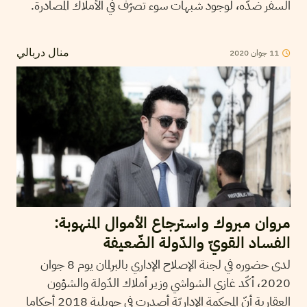
السفر ضدّه، لوجود شبهات سوء تصرّف في الأملاك المصادرة.
2020
جوان
11
منال دربالي
مروان مبروك واسترجاع الأموال المنهوبة:
الفساد القويّ والدّولة الضّعيفة
لدى حضوره في لجنة الإصلاح الإداري بالبرلمان يوم 8 جوان
2020، أكّد غازي الشواشي وزير أملاك الدّولة والشؤون
العقارية أنّ المحكمة الإداريّة أصدرت في جويلية 2018 أحكاما