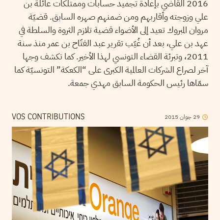
2016 القاضي بإعادة تجميد حسابات وممتلكات عائلة بن
علي وزوجته وأقاربهم ومن ضمنهم صهره السابق. قضيّة
مروان المبروك تعيد إلى الأضواء قضية تلازم الثروة والسلطة في
عهد بن علي، بعد أن غُيّب تقرير عبد الفتّاح بن عمر منذ سنة
2011، وتبرئة القضاء التونسي لهذا الأخير. كما تكشف وجها
آخر لصراع الشركات العالمية الكبرى على “الكعكة” التونسيّة كما
سمّاها رئيس الحكومة السابق مهدي جمعة.
2015
جوان
29
VOS CONTRIBUTIONS