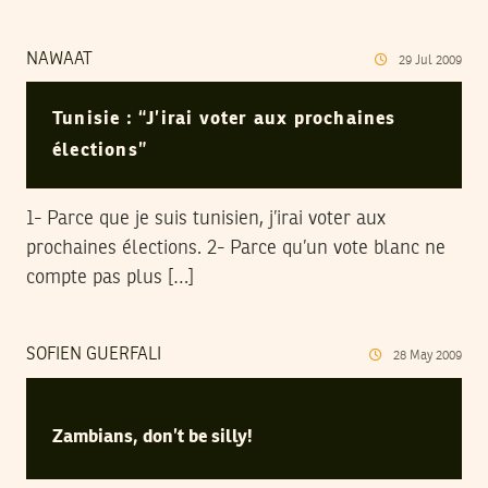
NAWAAT
29
Jul
2009
Tunisie : “J’irai voter aux prochaines
élections”
1- Parce que je suis tunisien, j’irai voter aux
prochaines élections. 2- Parce qu’un vote blanc ne
compte pas plus […]
SOFIEN GUERFALI
28
May
2009
Zambians, don’t be silly!