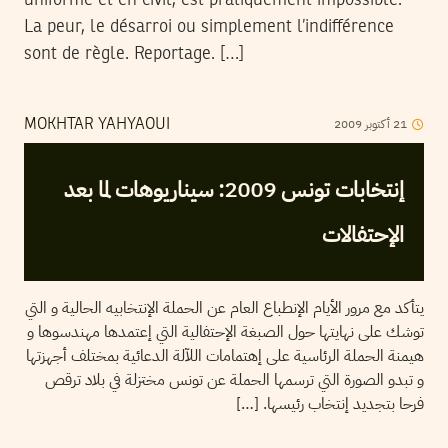
La peur, le désarroi ou simplement l’indifférence
sont de règle. Reportage. […]
2009
أكتوبر
21
MOKHTAR YAHYAOUI
إنتخابات تونس 2009: سيناريوهات لما بعد
الإحتفالات
يتأكد مع مرور الأيام الإنطباع العام عن الحملة الإنتخابيه الحالية و التي
توشك على نهايتها حول الصبغة الإحتفالية التي إعتمدها مهندسوها و
هيمنة الحملة الرئاسية على إهتمامات اللآلة الدعائية بمختلف أجهزتها
و تبدو الصورة التي ترسمها الحملة عن تونس مختزلة في بلاد ترقص
فرحا بتجديد إنتخاب رئيسها. […]