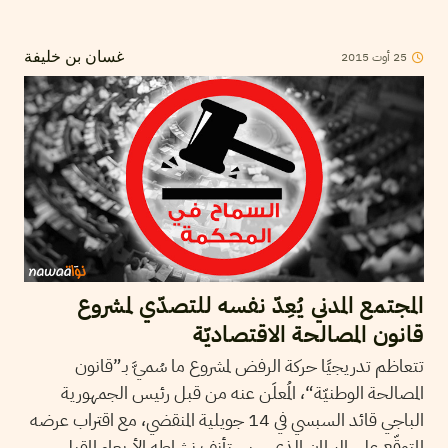
25
أوت
2015
غسان بن خليفة
المجتمع المدني يُعِدّ نفسه للتصدّي لمشروع
قانون المصالحة الاقتصاديّة
تتعاظم تدريجيًا حركة الرفض لمشروع ما سُميَّ بـ”قانون
المصالحة الوطنيّة“، المُعلَن عنه من قبل رئيس الجمهورية
الباجي قائد السبسي في 14 جويلية المنقضي، مع اقتراب عرضه
المتوقّع على البرلمان الذي سيستأنف نشاطه الأربعاء المقبل.