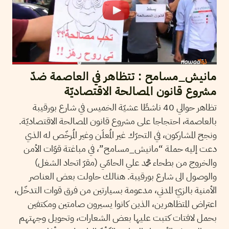
مانيش_مسامح : تتظاهر في العاصمة ضدّ
مشروع قانون المصالحة الاقتصاديّة
تظاهر حوالي 40 ناشطًا عشيّة الخميس في شارع بورقيبة
بالعاصمة، احتجاجا على مشروع قانون المصالحة الاقتصاديّة.
ونجح المشاركون، في التحرّك غير المُعلَن وغير المُرخّص له الذي
دعت إليه حملة “مانيش_مسامح”، في مباغتة قوّات الأمن
والخروج من بطحاء محمد علي الحامّي (مقرّ اتحاد الشغل)
والوصول الى شارع بورقيبة. هنالك حاولت بعض العناصر
الأمنية بالزيّ المدني، مدعومة بسيارتين من فرق قوات التدخّل،
اعتراض المتظاهرين، الذين كانوا يسيرون صامتين ومكتفين
بحمل لافتات كتبت عليها بعض الشعارات، وتحويل وجهتهم