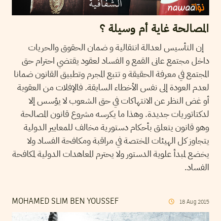
المصالحة غاية أم وسيلة ؟
إن التأسيس لعدالة انتقالية و ضمان الحقوق والحريات
داخل مجتمع عانى القمع و الفساد لعقود يقتضي احترام حق
المجتمع في معرفة الحقيقة و تتبع المجرم وتطبيق القانون ضمانا
لعدم العودة إلى نفس الأخطاء السابقة. فالإفلات من العقوبة
أو غض النظر عن الانتهاكات في حق الشعوب لا يؤسس إلا
لدكتاتوريات جديدة. وهذا ما يكرسه مشروع قانون المصالحة
وهو قانون يتعلق بأحكام دستورية مخالف للمعايير الدولية
يتجاوز كل الهيئات المختصة في مراقبة ومكافحة الفساد ولا
يخضع لمبدأ علوية الدستور ولا يحترم المعاهدات الدولية لمكافحة
الفساد.
MOHAMED SLIM BEN YOUSSEF
18
Aug
2015