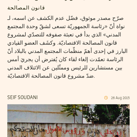
قانون المصالحة
صرّح مصدر موثوق، فضّل عدم الكشف عن اسمه، لـ
نواة أنّ «رئاسة الجمهوريّة تسعى لشقّ وحدة المجتمع
المدني» الذي بدأ في تعبئة صفوفه للتصدّي لمشروع
قانون المصالحة الاقتصاديّة. وكشَف العضو القيادي
البارز في إحدى أهمّ منظّمات المجتمع المدني بالبلاد أنّ
الرئاسة تعمّدت إلغاء لقاء كان يُفترض أن يجريَ أمس
بين مستشارين للرئيس وممثّلين عن الائتلاف المدني
ضدّ مشروع قانون المصالحة الاقتصاديّة.
SEIF SOUDANI
26
Aug
2015