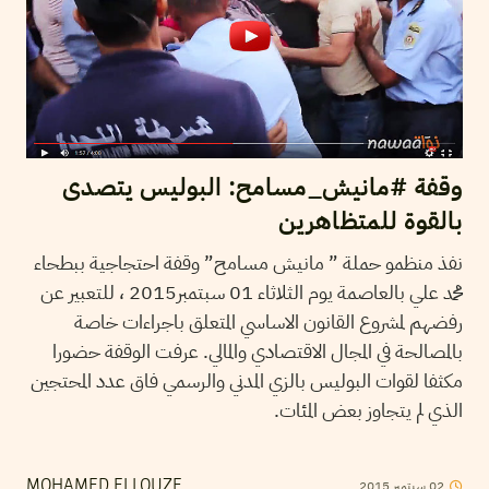
وقفة #‏مانيش_مسامح: البوليس يتصدى
بالقوة للمتظاهرين
نفذ منظمو حملة ” مانيش مسامح” وقفة احتجاجية ببطحاء
محمد علي بالعاصمة يوم الثلاثاء 01 سبتمبر2015 ، للتعبير عن
رفضهم لمشروع القانون الاساسي المتعلق باجراءات خاصة
بالمصالحة في المجال الاقتصادي والمالي. عرفت الوقفة حضورا
مكثفا لقوات البوليس بالزي المدني والرسمي فاق عدد المحتجين
الذي لم يتجاوز بعض المئات.
02
سبتمبر
2015
MOHAMED ELLOUZE