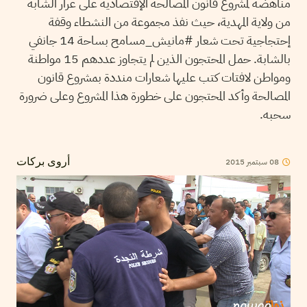
مناهضة لمشروع قانون المصالحة الإقتصادية على غرار الشابة
من ولاية المهدية، حيث نفذ مجموعة من النشطاء وقفة
إحتجاجية تحت شعار #مانيش_مسامح بساحة 14 جانفي
بالشابة. حمل المحتجون الذين لم يتجاوز عددهم 15 مواطنة
ومواطن لافتات كتب عليها شعارات منددة بمشروع قانون
المصالحة وأكد المحتجون على خطورة هذا المشروع وعلى ضرورة
سحبه.
08
سبتمبر
2015
أروى بركات