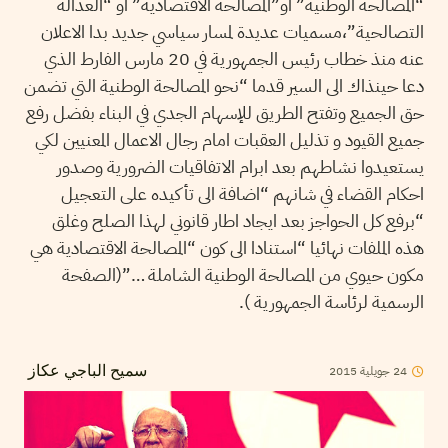
“المصالحة الوطنية” او”المصالحة الاقتصادية” او “العدالة
التصالحية”،مسميات عديدة لمسار سياسي جديد بدا الاعلان
عنه منذ خطاب رئيس الجمهورية في 20 مارس الفارط الذي
دعا حينذاك الى السير قدما “نحو المصالحة الوطنية التي تضمن
حق الجميع وتفتح الطريق للإسهام الجدي في البناء بفضل رفع
جميع القيود و تذليل العقبات امام رجال الاعمال المعنيين لكي
يستعيدوا نشاطهم بعد ابرام الاتفاقيات الضرورية وصدور
احكام القضاء في شانهم “اضافة الى تأكيده على التعجيل
“برفع كل الحواجز بعد ايجاد اطار قانوني لهذا الصلح وغلق
هذه الملفات نهائيا “استنادا الى كون “المصالحة الاقتصادية هي
مكون حيوي من المصالحة الوطنية الشاملة …”(الصفحة
الرسمية لرئاسة الجمهورية ).
24
جويلية
2015
سميح الباجي عكاز