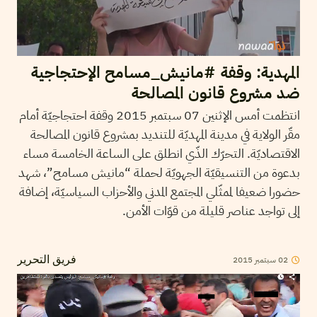
المهدية: وقفة #مانيش_مسامح الإحتجاجية
ضد مشروع قانون المصالحة
انتظمت أمس الإثنين 07 سبتمبر 2015 وقفة احتجاجيّة أمام
مقّر الولاية في مدينة المهديّة للتنديد بمشروع قانون المصالحة
الاقتصاديّة. التحرّك الذّي انطلق على الساعة الخامسة مساء
بدعوة من التنسيقيّة الجهويّة لحملة “مانيش مسامح”، شهد
حضورا ضعيفا لممثّلي المجتمع المدني والأحزاب السياسيّة، إضافة
إلى تواجد عناصر قليلة من قوّات الأمن.
02
سبتمبر
2015
فريق التحرير