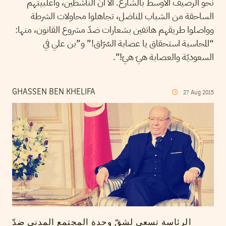
نحو الرصيف الأوسط بالشارع. الاّ أنّ الناشطين، وأغلبيتهم
الساحقة من الشباب المناضل، تجاهلوا محاولات الشرطة
وواصلوا طريقهم هاتفين بشعارات ضدّ مشروع القانون، منها:
“المحاسبة استحقاق يا عصابة السُرّاق!” و”بن علي في
السعوديّة والعصابة هيّ هيّ!”.
GHASSEN BEN KHELIFA
27
Aug
2015
الرئاسة تسعى لشقّ وحدة المجتمع المدني ضدّ