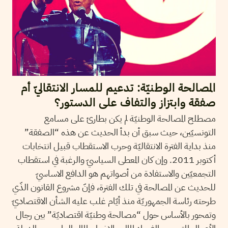
المصالحة الوطنيّة: تدعيم للمسار الانتقاليّ أم
صفقة وابتزاز والتفاف على الدستور؟
مصطلح المصالحة الوطنيّة لم يكن بطارئ على مسامع
التونسيّين، حيث سبق أن بدأ الحديث عن هذه “الصفقة”
منذ بداية الفترة الانتقاليّة وحرب الاستقطاب قبيل انتخابات
أكتوبر 2011. وإن كان المعطى السياسيّ والرغبة في استقطاب
التجمعيّين والاستفادة من أصواتهم هو الدافع الاساسيّ
للحديث عن المصالحة في تلك الفترة، فإنّ مشروع القانون الذّي
طرحته رئاسة الجمهوريّة منذ أيّام غلب عليه الشأن الاقتصاديّ
وتمحور بالأساس حول “مصالحة وطنيّة اقتصاديّة” بين رجال