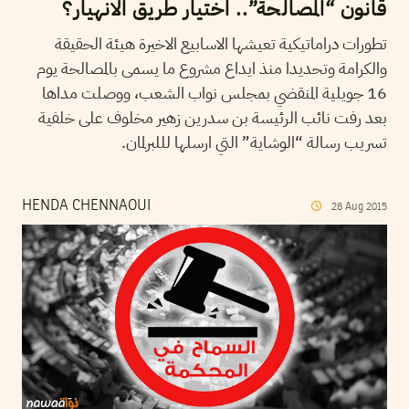
قانون “المصالحة”.. اختيار طريق الانهيار؟
تطورات دراماتيكية تعيشها الاسابيع الاخيرة هيئة الحقيقة
والكرامة وتحديدا منذ ايداع مشروع ما يسمى بالمصالحة يوم
16 جويلية المنقضي بمجلس نواب الشعب، ووصلت مداها
بعد رفت نائب الرئيسة بن سدرين زهير مخلوف على خلفية
تسريب رسالة “الوشاية” التي ارسلها لللبرلمان.
HENDA CHENNAOUI
28
Aug
2015