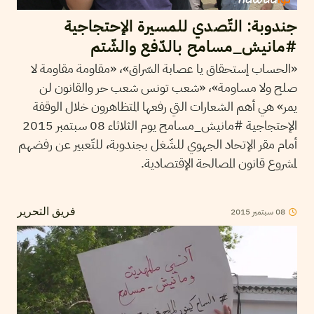
جندوبة: التّصدي للمسيرة الإحتجاجية
#مانيش_مسامح بالدّفع والشّتم
«الحساب إستحقاق يا عصابة السّراق»، «مقاومة مقاومة لا
صلح ولا مساومة»، «شعب تونس شعب حر والقانون لن
يمر» هي أهم الشعارات التي رفعها المتظاهرون خلال الوقفة
الإحتجاجية #مانيش_مسامح يوم الثلاثاء 08 سبتمبر 2015
أمام مقر الإتحاد الجهوي للشّغل بجندوبة، للتّعبير عن رفضهم
لمشروع قانون المصالحة الإقتصادية.
08
سبتمبر
2015
فريق التحرير