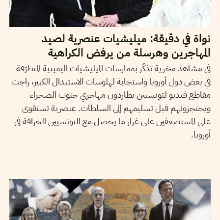
نواة في دقيقة: ميليشيات عنصرية لصيد
المهاجرين وهرسلة من يرفض الكراهية
في مشاهد مخزية تذكّر بممارسات الميليشيات اليمينية المتطرّفة
في بعض دول أوروبا واستجابة لهلوسات الاستبدال الكبير، راجت
مقاطع فيديو لتونسيين يطاردون مهاجري جنوب الصحراء
ويحتجزونهم قبل تسليمهم إلى السلطات. عنصرية تستقوى
على المستضعفين على غرار ما يحصل مع التونسيين الحراقة في
أوروبا.
RIHAB BOUKHAYATIA
10
Apr
2025