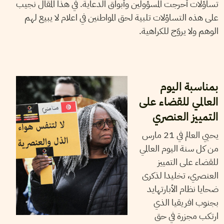
تساؤلات أحرجت المسؤولين وأبواق الدعاية. في هذا المقال نجيب
على هذه التساؤلات تلبية لحق المواطنين في اعلام لا يبيع لهم
الوهم ولا يروّج للكراهية.
2025
مارس
21
أيمن الرزقي
بمناسبة اليوم
العالمي للقضاء على
التمييز العنصري
يحيي العالم في 21 مارس
من كل سنة اليوم العالمي
للقضاء على التمييز
العنصري، تخليدا لذكرى
ضحايا نظام الأبارتهايد
بجنوب افريقيا الذي
ارتكب مجزرة في حق