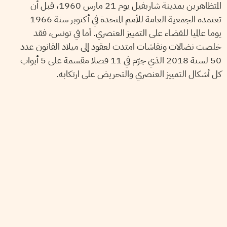
المتظاهرين بمدينة شاربفيل يوم 21 مارس 1960، قبل أن
تعتمده الجمعية العامة للأمم المتحدة في أكتوبر سنة 1966
يوما عالميا للقضاء على التمييز العنصري. أما في تونس، فقد
خلصت نضالات ونقاشات امتدت لعقود إلى ميلاد القانون عدد
50 لسنة 2018 الذي جرّم في 11 فصلا مقسمة على 5 أبواب
كل أشكال التمييز العنصري والتحريض على ارتكابه.