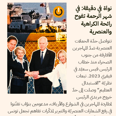
نواة في دقيقة: في
شهر الرحمة تفوح
رائحة الكراهية
والعنصرية
تتواصل حدّة الحملات
العنصرية ضدّ المهاجرين
الأفارقة من جنوب
الصحراء منذ خطاب
الرئيس قيس سعيّد في
فيفري 2023. تبعات
نظريّة ”الاستبدال
العظيم“ وصلت إلى حدّ
خروج مريدي الرئيس
لمطاردة المهاجرين في الشوارع والأرياف، مدعومين بنوّاب تفنّنوا
في رفع الشعارات العنصريّة والتبرير لمذكّرات تفاهم تجعل تونس