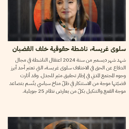
سلوى غريسة، ناشطة حقوقية خلف القضبان
شهد شهر ديسمبر من سنة 2024 اعتقال الناشطة في مجال
الدفاع عن الحق في الاختلاف سلوى غريسة، التي تعتبر أحد أبرز
وجوه المجتمع المدني في إطار تحقيق مثير للجدل. وقد أثارت
قضيّتها موجة من الاستنكار في ظلّ مناخ سياسي يتّسم بتصاعد
موجة القمع والتنكيل بكلّ من يعارض نظام 25 جويلية.
RIHAB BOUKHAYATIA
04
Jun
2025