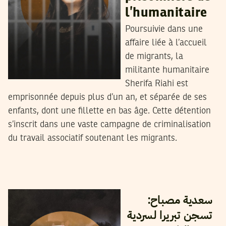
l’humanitaire
Poursuivie dans une
affaire liée à l’accueil
de migrants, la
militante humanitaire
Sherifa Riahi est
emprisonnée depuis plus d’un an, et séparée de ses
enfants, dont une fillette en bas âge. Cette détention
s’inscrit dans une vaste campagne de criminalisation
du travail associatif soutenant les migrants.
2025
جوان
09
نجلاء بن صالح
سعدية مصباح:
تسجن تبريرا لسردية