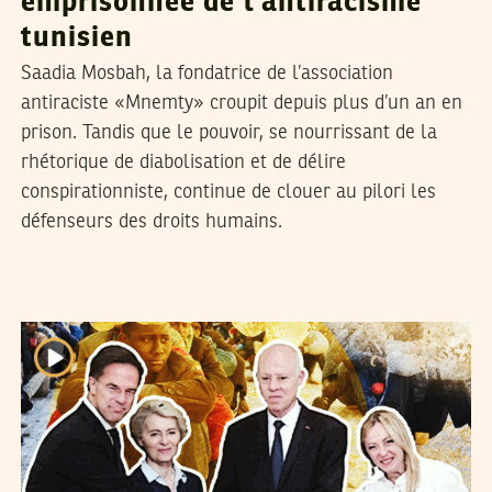
emprisonnée de l’antiracisme
tunisien
Saadia Mosbah, la fondatrice de l’association
antiraciste «Mnemty» croupit depuis plus d’un an en
prison. Tandis que le pouvoir, se nourrissant de la
rhétorique de diabolisation et de délire
conspirationniste, continue de clouer au pilori les
défenseurs des droits humains.
2025
أفريل
30
سميح الباجي عكاز