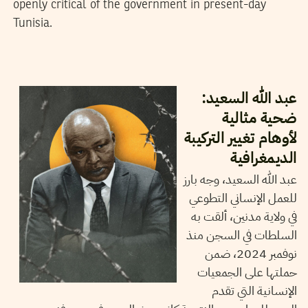
openly critical of the government in present-day
Tunisia.
2025
جوان
20
مهدي الجلاصي
عبد الله السعيد:
ضحية مثالية
لأوهام تغيير التركيبة
الديمغرافية
عبد الله السعيد، وجه بارز
للعمل الإنساني التطوعي
في ولاية مدنين، ألقت به
السلطات في السجن منذ
نوفمبر 2024، ضمن
حملتها على الجمعيات
الإنسانية التي تقدم