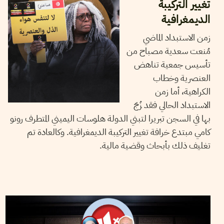
تغيير التركيبة
الديمغرافية
زمن الاستبداد الماضي
مُنعت سعدية مصباح من
تأسيس جمعية تناهض
العنصرية وخطاب
الكراهية، أما زمن
الاستبداد الحالي فقد زُجّ
بها في السجن تبريرا لتبني الدولة هلوسات اليميني المتطرف رونو
كامي مبتدع خرافة تغيير التركيبة الديمغرافية. وكالعادة تم
تغليف ذلك بأبحاث وقضية مالية.
MAHDI JLASSI
16
April
2025