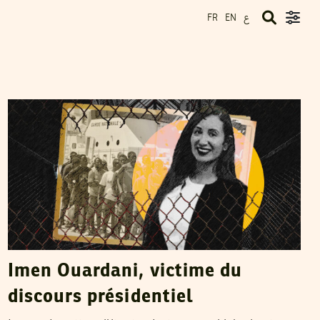
ع
FR
EN
NAJLA BEN SALAH
31
Jul
2025
Imen Ouardani, victime du
discours présidentiel