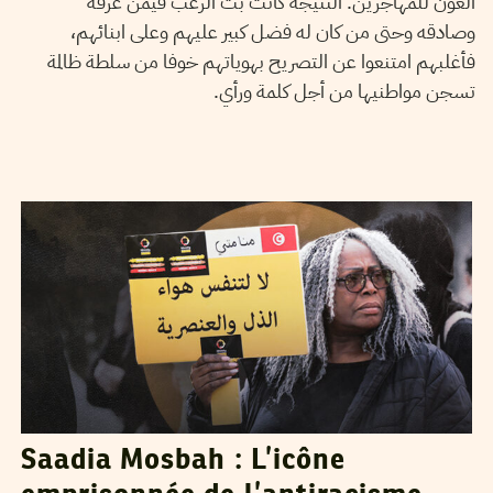
العون للمهاجرين. النتيجة كانت بث الرعب فيمن عرفه
وصادقه وحتى من كان له فضل كبير عليهم وعلى ابنائهم،
فأغلبهم امتنعوا عن التصريح بهوياتهم خوفا من سلطة ظالمة
تسجن مواطنيها من أجل كلمة ورأي.
NAJLA BEN SALAH
16
Jun
2025
Saadia Mosbah : L’icône