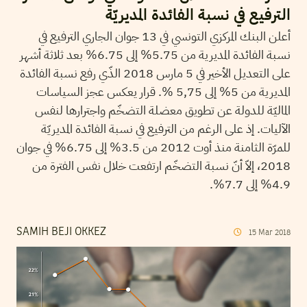
الترفيع في نسبة الفائدة المديريّة
أعلن البنك المركزي التونسي في 13 جوان الجاري الترفيع في
نسبة الفائدة المديرية من 5.75% إلى 6.75% بعد ثلاثة أشهر
على التعديل الأخير في 5 مارس 2018 الذّي رفع نسبة الفائدة
المديرية من 5% إلى 5,75 %. قرار يعكس عجز السياسات
الماليّة للدولة عن تطويق معضلة التضخّم واجترارها لنفس
الآليات. إذ على الرغم من الترفيع في نسبة الفائدة المديريّة
للمرّة الثامنة منذ أوت 2012 من 3.5% إلى 6.75% في جوان
2018، إلاّ أنّ نسبة التضخّم ارتفعت خلال نفس الفترة من
4.9% إلى 7.7%.
SAMIH BEJI OKKEZ
15
Mar
2018