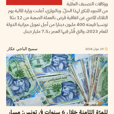
ووكالات التصنيف العالمية
من اللجوء المتكرّر لهذا الحلّ. وبالتوازي، أعلنت وزارة المالية يوم
الثلاثاء الماضي عن اتفاقية قرض بالعملة الصعبة من 12 بنكا
تونسيا قيمته 400 مليون دينارا من أجل تمويل ميزانية الدولة
للعام 2023، والتي قُدّر فيها العجز بـ7.5 مليار دينار.
2018
جوان
19
سميح الباجي عكاز
للمرّة الثامنة خلال 6 سنوات في تونس: مسار