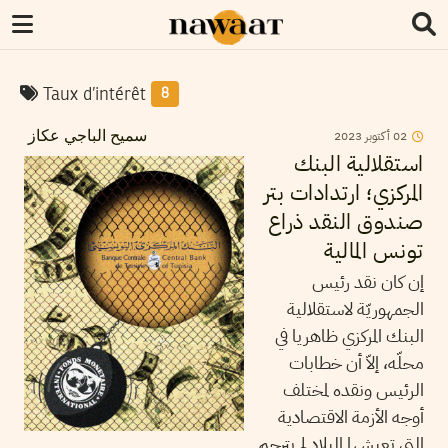
Taux d’intérêt
8
2023
أكتوبر
02
سميح الباجي عكاز
استقلالية البنك
المركزي؛ ارتدادات بتر
صندوق النقد ذراع
تونس المالية
إن كان نقد رئيس
الجمهوريّة لاستقلالية
البنك المركزي ظاهريا في
محلّه، إلاّ أن خطابات
الرئيس ونقده لمختلف
أوجه الأزمة الاقتصادية
التي تعيشها البلاد لم يترجم