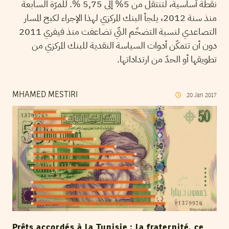
نقطة أساسية، لتنتقل من 5% إلى 5,75 %. للمرّة السابعة
منذ سنة 2012، يلجأ البنك المركزي لهذا الإجراء لكبح المسار
التصاعدي لنسبة التضخّم التّي تضاعفت منذ فيفري 2011
دون أن تتمكّن أدوات السياسة النقدية للبنك المركزي من
تطويقها أو الحدّ من ارتداداتها.
MHAMED MESTIRI
20
Jan
2017
Prêts accordés à la Tunisie : la fraternité, ce