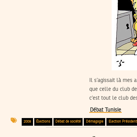
Il s’agissait là mes
que celle du club d
c’est tout le club de
Débat Tunisie
2009
Élections
Débat de société
Démagogie
Election Président