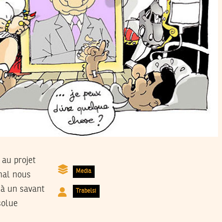
 au projet
Media
rnal nous
 à un savant
Trabelsi
solue