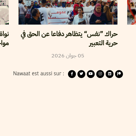
حراك ”نفس“ يتظاهر دفاعا عن الحق في
نواة
حرية التعبير
مواج
2026
جوان
05
Nawaat est aussi sur :