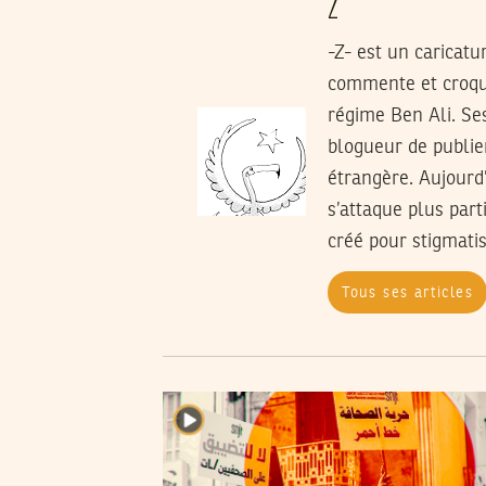
Z
-Z- est un caricatur
commente et croque
régime Ben Ali. Ses
blogueur de publier
étrangère. Aujourd
s’attaque plus part
créé pour stigmatis
Tous ses articles