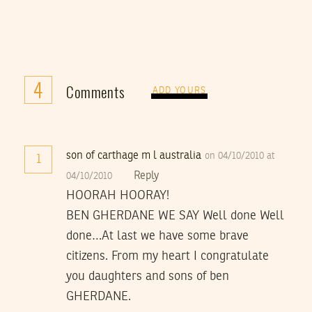
4
Comments
ADD YOURS
son of carthage m l australia
on 04/10/2010 at
1
Reply
04/10/2010
HOORAH HOORAY!
BEN GHERDANE WE SAY Well done Well
done…At last we have some brave
citizens. From my heart I congratulate
you daughters and sons of ben
GHERDANE.