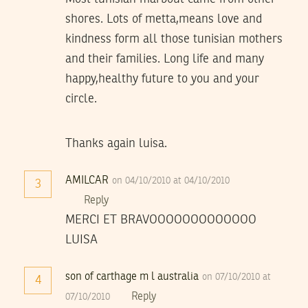
shores. Lots of metta,means love and
kindness form all those tunisian mothers
and their families. Long life and many
happy,healthy future to you and your
circle.
Thanks again luisa.
AMILCAR
on 04/10/2010 at 04/10/2010
3
Reply
MERCI ET BRAVOOOOOOOOOOOOO
LUISA
son of carthage m l australia
on 07/10/2010 at
4
Reply
07/10/2010