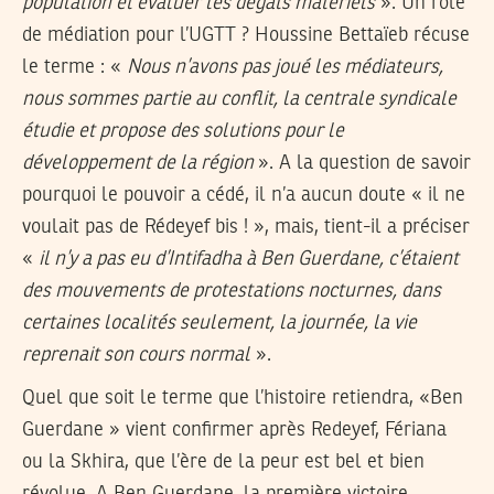
population et évaluer les dégâts matériels
». Un rôle
de médiation pour l’UGTT ? Houssine Bettaïeb récuse
le terme : «
Nous n’avons pas joué les médiateurs,
nous sommes partie au conflit, la centrale syndicale
étudie et propose des solutions pour le
développement de la région
». A la question de savoir
pourquoi le pouvoir a cédé, il n’a aucun doute « il ne
voulait pas de Rédeyef bis !
», mais, tient-il a préciser
«
il n’y a pas eu d’Intifadha à Ben Guerdane, c’étaient
des mouvements de protestations nocturnes, dans
certaines localités seulement, la journée, la vie
reprenait son cours normal
».
Quel que soit le terme que l’histoire retiendra, «Ben
Guerdane » vient confirmer après Redeyef, Fériana
ou la Skhira, que l’ère de la peur est bel et bien
révolue. A Ben Guerdane, la première victoire