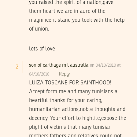
you raised the spirit of a nation,gave
them heart we are in aure of the
magnificent stand you took with the help
of union.
lots of love
son of carthage m l australia
on 04/10/2010 at
2
Reply
04/10/2010
LUIZA TOSCANE FOR SAINTHOOD!
Accept form me and many tunisians a
heartful thanks for your caring,
humanitarian actions,noble thoughts and
decency. Your effort to highlite,expose the
plight of victims that many tunisian
mothers,fathers and relatives could not