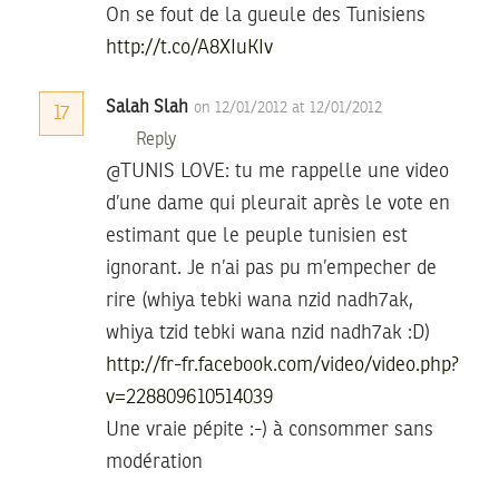
On se fout de la gueule des Tunisiens
http://t.co/A8XIuKIv
Salah Slah
on 12/01/2012 at 12/01/2012
17
Reply
@TUNIS LOVE: tu me rappelle une video
d’une dame qui pleurait après le vote en
estimant que le peuple tunisien est
ignorant. Je n’ai pas pu m’empecher de
rire (whiya tebki wana nzid nadh7ak,
whiya tzid tebki wana nzid nadh7ak :D)
http://fr-fr.facebook.com/video/video.php?
v=228809610514039
Une vraie pépite :-) à consommer sans
modération