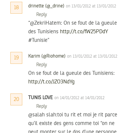
drinette (@_drine)
on 13/01/2012 at 13/01/2012
18
Reply
“@ZekriHatem: On se fout de la gueule
des Tunisiens
http://t.co/fW25PDdY
#Tunisie”
Karim (@Riohome)
on 13/01/2012 at 13/01/2012
19
Reply
On se fout de la gueule des Tunisiens:
http://t.co/JZO3NdYg
TUNIS LOVE
on 14/01/2012 at 14/01/2012
20
Reply
@salah slah:toi tu rit et moi je rit parce
qu’il existe des gens comme toi “on ne
peut monter sur le dos d’une personne