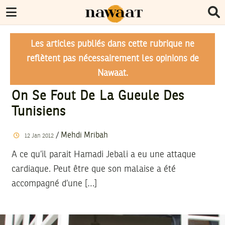
Les articles publiés dans cette rubrique ne
reflètent pas nécessairement les opinions de
Nawaat.
On Se Fout De La Gueule Des
Tunisiens
/
Mehdi Mribah
12
Jan
2012
A ce qu’il parait Hamadi Jebali a eu une attaque
cardiaque. Peut être que son malaise a été
accompagné d’une […]