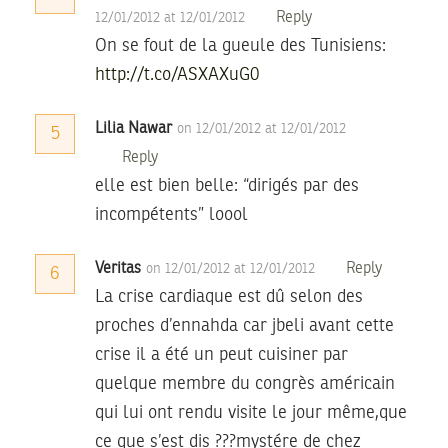
Reply
12/01/2012 at 12/01/2012
On se fout de la gueule des Tunisiens:
http://t.co/ASXAXuG0
Lilia Nawar
on 12/01/2012 at 12/01/2012
5
Reply
elle est bien belle: “dirigés par des
incompétents” loool
Veritas
Reply
on 12/01/2012 at 12/01/2012
6
La crise cardiaque est dû selon des
proches d’ennahda car jbeli avant cette
crise il a été un peut cuisiner par
quelque membre du congrès américain
qui lui ont rendu visite le jour même,que
ce que s’est dis ???mystére de chez