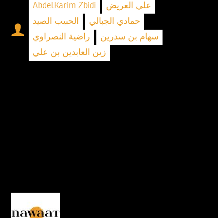
AbdelKarim Zbidi
علي العريض
حمادي الجبالي
الحبيب الصيد
سهام بن سدرين
راضية النصراوي
زين العابدين بن علي