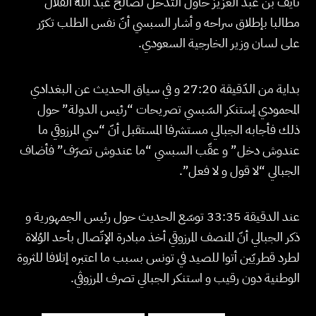
نايف بن عبد العزيز حاول التدخّل لصالح عبد اللّه القلّال
مطالبا بإطلاق سراحه و أشار السبسي أنّ نفس الطلب تكرّر
على لسان وزير الخارجية السعودي.
بداية من الدّقيقة 27:20 و في سياق الحديث عن البغدادي
المحمودي إستنكر السّبسي تصريحات “رئيس الدولة” حول
ذلك فأجابه الجبالي مستشرفا المستقبل أنّ “سي المرزوقي ما
عندوش دخل” و عقّب السبسي “ما عندوش تصرّف” فأضاف
الجبالي “لا قول و لا فعل”.
عند الدقيقة 33:35 توسّع الحديث حول رئيس الجمهورية و
ذكر الجبالي أنّ المنصف المرزوقي أخذ مبادرة الإتّصال بأحد الوُلاة
لطرد قطريّين أتوا للصيد في تونس بسبب ما اعتبره إتلافا للثروة
الوطنية دون رقيب و استنكر الجبالي تصرف المرزوڤي.