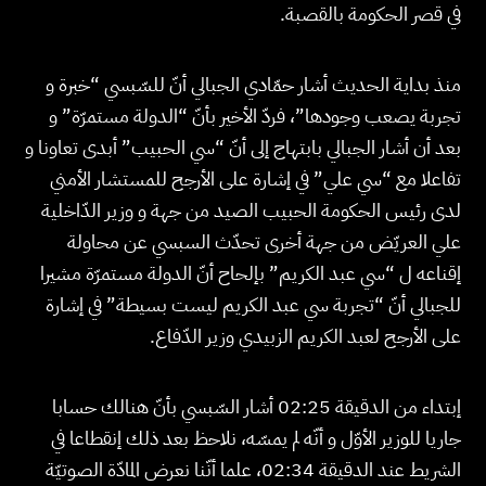
في قصر الحكومة بالقصبة.
منذ بداية الحديث أشار حمّادي الجبالي أنّ للسّبسي “خبرة و
تجربة يصعب وجودها”، فردّ الأخير بأنّ “الدولة مستمرّة” و
بعد أن أشار الجبالي بابتهاج إلى أنّ “سي الحبيب” أبدى تعاونا و
تفاعلا مع “سي علي” في إشارة على الأرجح للمستشار الأمني
لدى رئيس الحكومة الحبيب الصيد من جهة و وزير الدّاخلية
علي العريّض من جهة أخرى تحدّث السبسي عن محاولة
إقناعه ل “سي عبد الكريم” بإلحاح أنّ الدولة مستمرّة مشيرا
للجبالي أنّ “تجربة سي عبد الكريم ليست بسيطة” في إشارة
على الأرجح لعبد الكريم الزبيدي وزير الدّفاع.
إبتداء من الدقيقة 02:25 أشار السّبسي بأنّ هنالك حسابا
جاريا للوزير الأوّل و أنّه لم يمسّه، نلاحظ بعد ذلك إنقطاعا في
الشريط عند الدقيقة 02:34، علما أنّنا نعرض المادّة الصوتيّة