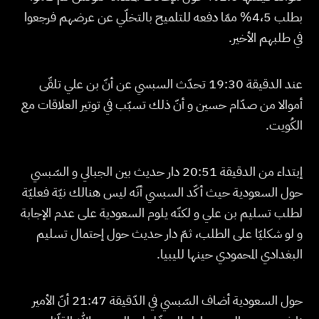
بطلب 4،5% ممّا دفعه للتلميح بالتخلّي عن عرضهم فرجعوا
في طلبهم الأخير.
عند الدقيقة 19:30 تحدّث السبسي عن أنّ بن علي تلقّى
أموالا من صدّام حسين و أنّ ذلك تسبّب في توتير العلاقات مع
الكُويت.
إبتداء من الدقيقة 20:51 دار حديث بين الجبالي و السّبسي
حول السعودية حيث أكّد السبسي أنّه ليس هنالك نيّة فعليّة
لطلب تسليم بن علي و لكنّه يلوم السعودية على عدم الإجابة
و لو شكليّا على الطلب، ثمّ دار حديث حول إحتمال تسليم
البغدادي المحمودي حينها لليبيا.
حول السعودية أضاف السّبسي في الدّقيقة 21:47 أنّ الأمير