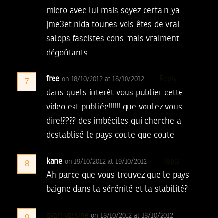
micro avec lui mais soyez certain ya
jme3et nida tounes vois êtes de vrai
salops fascistes cons mais vraiment
dégoûtants.
free
Reply
on 18/10/2012 at 18/10/2012
7
dans quels interêt vous publier cette
video est publiée!!!!!! que voulez vous
dire!???? des imbéciles qui cherche a
destablisé le pays coute que coute
kane
Reply
on 19/10/2012 at 19/10/2012
8
Ah parce que vous trouvez que le pays
baigne dans la sérénité et la stabilité?
ayari yassine
on 18/10/2012 at 18/10/2012
9