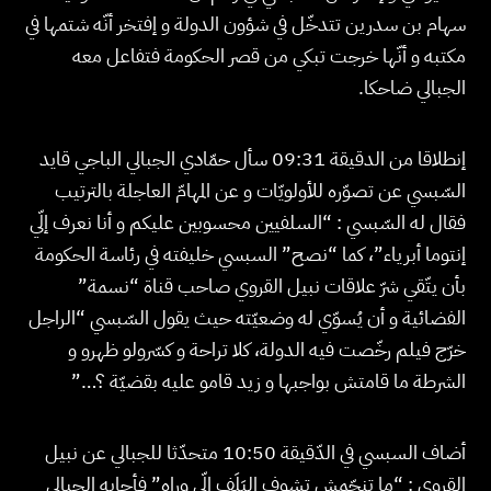
سهام بن سدرين تتدخّل في شؤون الدولة و إفتخر أنّه شتمها في
مكتبه و أنّها خرجت تبكي من قصر الحكومة فتفاعل معه
الجبالي ضاحكا.
إنطلاقا من الدقيقة 09:31 سأل حمّادي الجبالي الباجي قايد
السّبسي عن تصوّره للأولويّات و عن المهامّ العاجلة بالترتيب
فقال له السّبسي : “السلفيين محسوبين عليكم و أنا نعرف إلّي
إنتوما أبرياء”، كما “نصح” السبسي خليفته في رئاسة الحكومة
بأن يتّقي شرّ علاقات نبيل القروي صاحب قناة “نسمة”
الفضائية و أن يُسوّي له وضعيّته حيث يقول السّبسي “الراجل
خرّج فيلم رخّصت فيه الدولة، كلا تراحة و كسّرولو ظهرو و
الشرطة ما قامتش بواجبها و زيد قامو عليه بقضيّة ؟…”
أضاف السبسي في الدّقيقة 10:50 متحدّثا للجبالي عن نبيل
القروي : “ما تنجّمش تشوف البَلَف إلّي وراه” فأجابه الجبالي