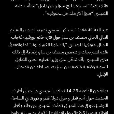
قائلا برهبة “مسنود مليح ملبرّا و من داخل” فعقّب عليه
السّبسي “ملبرّا أكثر ملداخل…نعرفهم”.
عند الدقيقة 11:44 إستنكر السبسي تصريحات وزير التعليم
العالي الحالي منصف بن سالم حول فترة حكم بورقيبة فأجاب
الجبالي متوجّها للسّبسي “راك خونا الكبير و بونا” كما وافقه في
نقده لتصريحات و شخص منصف بن سالم، إضافة إلى ذلك
صرّح السبسي بأنّه تدخّل لدى وزير التعليم العالي السّابق
لتسوية وضعية منصف بن سالم بعد وساطة من مصطفى
الفِلالي.
بداية من الدّقيقة 14:25 تجاذب السبسي و الجبالي أطراف
الحديث حول أمير قطر و حول دولة قطر و دورها في الساحة
التونسيّة، و في هذا السّياق تحدّث السّبسي عن طلب قطر
لفوائد قيمتها 2،5% حول الإعانات المقدّمة لتونس ثمّ قاموا