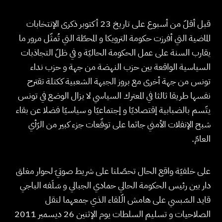
قبل أقلّ من أسبوع على تاريخ 23 أكتوبر ذكرى الإنتخابات
الماضية التي أفرزت حكومة الترويكا و المحطّة التي تُمثّل مرور ما
يقارب السنة على عمل الحكومة الحاليّة و في ظلّ التجاذبات
السياسية الواقعة بين حزب النهضة من جهة و حزب نداء
تونس من جهة أخرى مع بروز الجبهة الشعبية ككتلة تقترح
نفسها طريقا ثالثا في المعترك السياسي لا يزال الوضع في تونس
يتّسم بالضبابية إقتصاديّا و إجتماعيّا و سياسيّا فضلا عن بقاء
شبح الإنفلات الأمني جاثما على توقّعات جزء كبير من الرّأي
العامّ.
على خلفيّة واقع الحال تحصّلنا على شريط صوتيّ لحوار مغلق
دار بين رئيس الحكومة الحالي حمادي الجبالي و سَلَفه الباجي
قايد السّبسي على هامش الّلقاء الذي جمعهما لنقل
الصلاحيات و تسليم السلطات يوم الإثنين 26 ديسمبر 2011