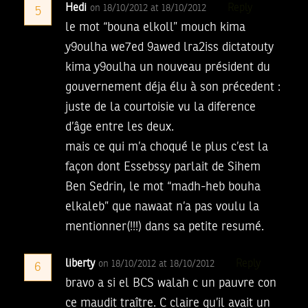
Hedi
Reply
on 18/10/2012 at 18/10/2012
5
le mot “bouna elkoll” mouch kima
y9oulha we7ed 9awed lra2iss dictatouty
kima y9oulha un nouveau président du
gouvernement déja élu à son précedent :
juste de la courtoisie vu la diference
d’âge entre les deux.
mais ce qui m’a choqué le plus c’est la
façon dont Essebssy parlait de Sihem
Ben Sedrin, le mot “madh-heb bouha
elkaleb” que nawaat n’a pas voulu la
mentionner(!!!) dans sa petite resumé.
liberty
Reply
on 18/10/2012 at 18/10/2012
6
bravo a si el BCS walah c un pauvre con
ce maudit traître. C claire qu’il avait un