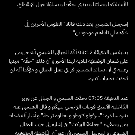
للأمانة كما وصلتنا و نبدي تحفّظا و تساؤلا حول الإنقطاع.
إسترسل السّبسي بعد ذلك قائلا “الفلوس الأخرين إلّي
خلّاهملي تلقاهم موجودين”.
بداية من الدقيقة 03:12 أكّد الجبالي للسّبسي أنّه حريص
على ضمان الوضعيّة المادية لهذا الأخير و أنّ ذلك “حقّه” مبديا
رغبته في أن يساند السّبسي فريق عمل الجبالي و مؤكّدا أنّه لن
يُحدث تغييرات كبيرة.
عند الدقيقة 07:05 تحدّث السبسي و الجبالي عن وزير
الدّاخلية الأسبق فرحات الرّاجحي بتهكّم و قال السّبسي عنه
بنبرة ساخرة :”سرقولو كبّوطو و عطاوه تراحة” و أشار أنّه مُحاط
بمن وصفهم “جماعة البوكت” في إشارة إلى حزب العمّال
الشيوعي و إسترسل السبسي في زعم أنّ النّاشطة الحقوقيّة