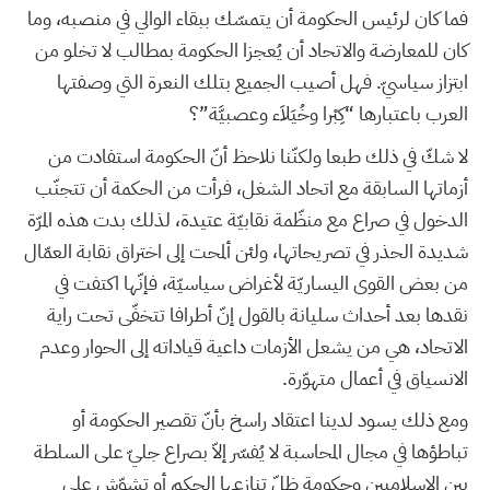
فما كان لرئيس الحكومة أن يتمسّك ببقاء الوالي في منصبه، وما
كان للمعارضة والاتحاد أن يُعجزا الحكومة بمطالب لا تخلو من
ابتزاز سياسيّ. فهل أصيب الجميع بتلك النعرة التي وصفتها
العرب باعتبارها “كِبْرا وخُيَلاَء وعصبيَّة”؟
لا شكّ في ذلك طبعا ولكنّنا نلاحظ أنّ الحكومة استفادت من
أزماتها السابقة مع اتحاد الشغل، فرأت من الحكمة أن تتجنّب
الدخول في صراع مع منظّمة نقابيّة عتيدة، لذلك بدت هذه المرّة
شديدة الحذر في تصريحاتها، ولئن ألمحت إلى اختراق نقابة العمّال
من بعض القوى اليساريّة لأغراض سياسيّة، فإنّها اكتفت في
نقدها بعد أحداث سليانة بالقول إنّ أطرافا تتخفّى تحت راية
الاتحاد، هي من يشعل الأزمات داعية قياداته إلى الحوار وعدم
الانسياق في أعمال متهوّرة.
ومع ذلك يسود لدينا اعتقاد راسخ بأنّ تقصير الحكومة أو
تباطؤها في مجال المحاسبة لا يُفسّر إلاّ بصراع جليّ على السلطة
بين الإسلاميين وحكومة ظلّ تنازعها الحكم أو تشوّش على