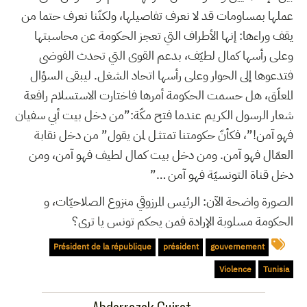
عملها بمساومات قد لا نعرف تفاصيلها، ولكنّنا نعرف حتما من
يقف وراءها: إنها الأطراف التي تعجز الحكومة عن محاسبتها
وعلى رأسها كمال لطيّف، بدعم القوى التي تحدث الفوضى
فتدعوها إلى الحوار وعلى رأسها اتحاد الشغل. ليبقى السؤال
المعلّق، هل حسمت الحكومة أمرها فاختارت الاستسلام رافعة
شعار الرسول الكريم عندما فتح مكّة:”من دخل بيت أبي سفيان
فهو آمن!”، فكأنّ حكومتنا تمتثـل لمن يقول” من دخل نقابة
العمّال فهو آمن. ومن دخل بيت كمال لطيف فهو آمن، ومن
دخل قناة التونسيّة فهو آمن …”
الصورة واضحة الآن: الرئيس المرزوقي منزوع الصلاحيّات، و
الحكومة مسلوبة الإرادة فمن يحكم تونس يا ترى؟
Président de la république
président
gouvernement
Violence
Tunisia
Abderrazak Guirat