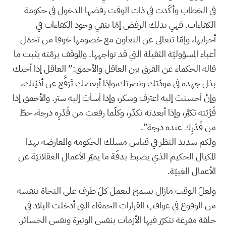
في الخطاب وأكّدت في ذات الوقت رفضها الدخول في حكومة
الكفاءات. فهي بذلك الرفض إمّا تنفي وجود الكفاءات في
أحزابها، وإمّا تتعالى عن التعاون مع خصومها خوفا من تحمّل
أعباء المسؤوليّة الثقيلة التي قد تواجهها. والموقف برمّته يثبت ما
قاله الحكماء عن الفرق بين العاقل والأحمق:” العاقل إذا أحبك
بذل جهده في مودّتك ونصرتك،وإذا أبغضك تَرَفَّع عن أذيّتك،
وإنْ أحسنتَ إليه اعترف وشكر، وإذا أسأتَ إليه ستر. والأحمق إذا
قَرَّبْته تكبَّر، وإذا أبعدته تكدّر، وكلّما رفعت من قَدْرِه درجة، حطّ
من قَدْرِك عنده درجة”.
ولكم سديد النظر في قياس مسلك الحكومة والمعارضة بهذا
المكيال الحكيم الذي يضبط بدقّة ما يميّز الأعمال العقلانيّة عن
الأعمال الغبيّة.
ولعلّ الوقت مازال يسمح ليعمل كلّ طرف على النجاة بنفسه
من الوقوع في عواقب القرارات الحمقاء التي أدخلت البلاد في
حلقة مفرغة تتكرّر فيها الأزمات بنفس الوتيرة ونفس الخسائر.