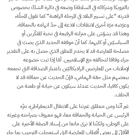
بالترويكا وشركائه في السلطة) وضعه في دائرة الشكّ بخصوص
قدرته “على تسيير البلاد في المرحلة الراهنة” كما تقول المجلّة،
وعرّضه مرّة أخرى لانتقادات لاذعة إلى حدّ اتهامه بالحماقة.
وهذا قد يشوّش على منزلته الرفيعة في نخبة المفكّرين أو
السياسيّين أو كليهما. كما أنّ موقفه الجديد الذي يصبّ في
مصلحة المعارضة قد لا يخدم المنطق الذي حصل به على التقدير
جزاء وفاقا لتحالفه مع الإسلاميين. أمّا إذا ثبت خضوعه
لإملاءات من المعارضين الراديكاليّين باعتبار الصداقة التي تجمعه
ببعضهم مثل حمّة الهمامي، فإنّ الحديث عن حماقة قد لا
يكون كافيا، الحديث عندئذ سيكون عن خيانة أو طعنة من
الخلف.
غير أنّنا ومن منطلق غيرتنا على الانتقال الديمقراطيّ، ننزّه
الرئيس عن الخيانة والحماقة معا، فهو معروف بصراحته وغيرته
على الوطن، ولكنّنا لا نرى مانعا من إسناد الصفة الأخيرة على
الأقلّ إلى بعض اٌقطاب المعارضة التي استعجلت الترحيب بما جاء