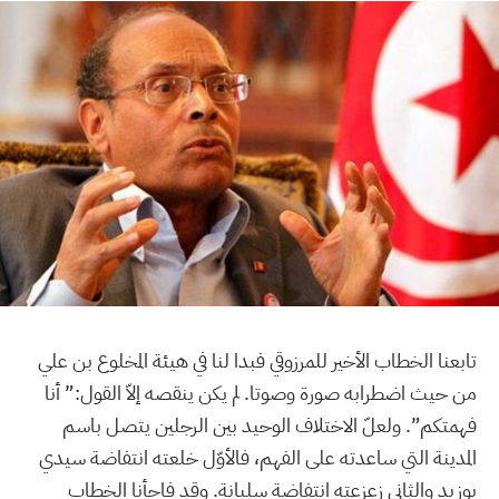
تابعنا الخطاب الأخير للمرزوقي فبدا لنا في هيئة المخلوع بن علي
من حيث اضطرابه صورة وصوتا. لم يكن ينقصه إلاّ القول:” أنا
فهمتكم”. ولعلّ الاختلاف الوحيد بين الرجلين يتصل باسم
المدينة التي ساعدته على الفهم، فالأوّل خلعته انتفاضة سيدي
بوزيد والثاني زعزعته انتفاضة سليانة. وقد فاجأنا الخطاب