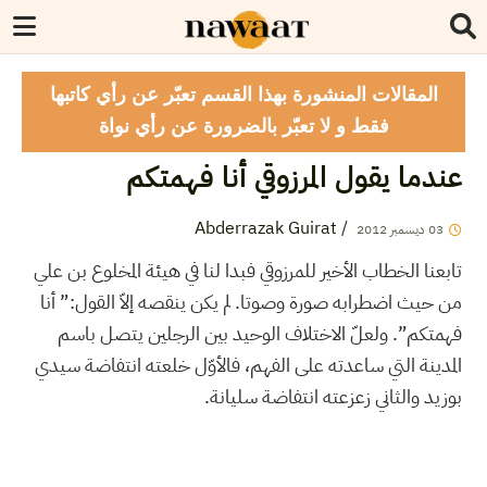
المقالات المنشورة بهذا القسم تعبّر عن رأي كاتبها
فقط و لا تعبّر بالضرورة عن رأي نواة
عندما يقول المرزوقي أنا فهمتكم
Abderrazak Guirat
/
03
ديسمبر
2012
تابعنا الخطاب الأخير للمرزوقي فبدا لنا في هيئة المخلوع بن علي
من حيث اضطرابه صورة وصوتا. لم يكن ينقصه إلاّ القول:” أنا
فهمتكم”. ولعلّ الاختلاف الوحيد بين الرجلين يتصل باسم
المدينة التي ساعدته على الفهم، فالأوّل خلعته انتفاضة سيدي
بوزيد والثاني زعزعته انتفاضة سليانة.