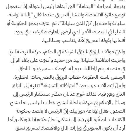
بدرجة الصراحة “الهدامة” التي أبداها رئيس الدولة، إذ استعجل
توسّع دائرة الانتفاضة وانتشار الحريق عندما قال “إنّنا لا نواجه
سليانة واحدة بل كلّ المدن سليانة”. ثمّ اعترف بعجز الحكومة أو
فشلها في التنمية، الأمر الذي أرضى المعارضة فرحّبت في ردود
أفعالها بقوله الصريح لأنّه يتناسب ومطالبها.
ولكنّ موقف المرزوقي لم يرُقْ لشريكه في الحكم، حركة النهضة التي
واجهت انتفاضة سليانة بيد من حديد وأصرّت على بقاء الوالي
في منصبه رغم المطالبات بعزله. فوصف سمير ديلو الناطق
الرسمي باسم الحكومة خطاب المرزوقي بالتصريحات الخطيرة.
ولعلّ اتصالات جرت بعد “اعترافاته المتسرّعة” تنبّهه إلى المنزلق
الذي وقع فيه. لذلك خرج عدنان منصّر مستشار الرئيس إلى
وسائل الإعلام في مهمّة عاجلة ليشرح خطاب الرئيس بما يشرح
الصدور. فقال لإذاعة موزاييك إنّ الرئيس لا يقصد بحكومة
الكفاءات المصغّرة التي دعا إلى تشكيها حلّ حكومة الترويكا، وإنّما
أراد أن يكون التحوير في وزارات المال والاقتصاد لتسريع نسق