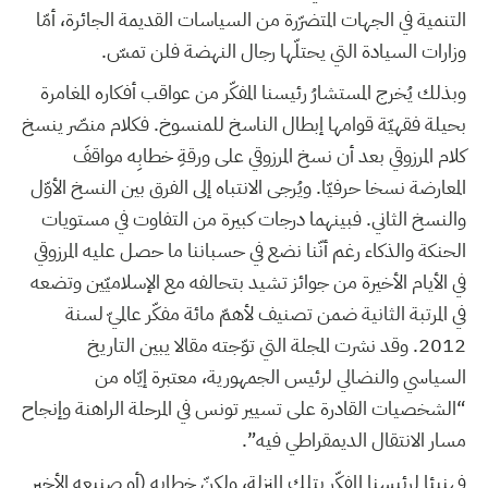
التنمية في الجهات المتضرّرة من السياسات القديمة الجائرة، أمّا
وزارات السيادة التي يحتلّها رجال النهضة فلن تمسّ.
وبذلك يُخرج المستشارُ رئيسنا المفكّر من عواقب أفكاره المغامرة
بحيلة فقهيّة قوامها إبطال الناسخ للمنسوخ. فكلام منصّر ينسخ
كلام المرزوقي بعد أن نسخ المرزوقي على ورقةِ خطابِه مواقفَ
المعارضة نسخا حرفيّا. ويُرجى الانتباه إلى الفرق بين النسخ الأوّل
والنسخ الثاني. فبينهما درجات كبيرة من التفاوت في مستويات
الحنكة والذكاء رغم أنّنا نضع في حسباننا ما حصل عليه المرزوقي
في الأيام الأخيرة من جوائز تشيد بتحالفه مع الإسلاميّين وتضعه
في المرتبة الثانية ضمن تصنيف لأهمّ مائة مفكّر عالميّ لسنة
2012. وقد نشرت المجلة التي توّجته مقالا يبين التاريخ
السياسي والنضالي لرئيس الجمهورية، معتبرة إيّاه من
“الشخصيات القادرة على تسيير تونس في المرحلة الراهنة وإنجاح
مسار الانتقال الديمقراطي فيه”.
فهنيئا لرئيسنا المفكّر بتلك المنزلة، ولكنّ خطابه (أو صنيعه الأخير