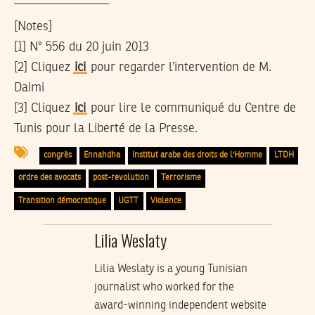
[Notes]
[1] N° 556 du 20 juin 2013
[2] Cliquez
ici
pour regarder l’intervention de M.
Daimi
[3] Cliquez
ici
pour lire le communiqué du Centre de
Tunis pour la Liberté de la Presse.
congrès
Ennahdha
Institut arabe des droits de l'Homme
LTDH
ordre des avocats
post-revolution
Terrorisme
Transition démocratique
UGTT
Violence
Lilia Weslaty
Lilia Weslaty is a young Tunisian
journalist who worked for the
award-winning independent website