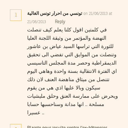
تونسي من احرار تونس الغالية
on 21/06/2013 at
1
Reply
21/06/2013
في كلمتين اقول كلنا يعلم كيف تنصلت
النهضة والمؤتمر من وثيقة اللجنة العليا
للثورة التي تراسها السيد عياض بن عاشور
وتنصلت من الموايق التي تفضي الى تحقيق
الديمقراطية وحصر مدة المجلس التاسيسي
اي الفترة الانتقالية بسنة واحدة وهاهي اليوم
تتنصل من ميثاق مناهضة العنف لان ذلك
سيكون وبالا عليها اذي هي من يقوم
ويحرض على ممارسة العنق وحلق مليشيات
مسلحة .. انها مدانة وسناحسبها حسابا
عسيرا ..