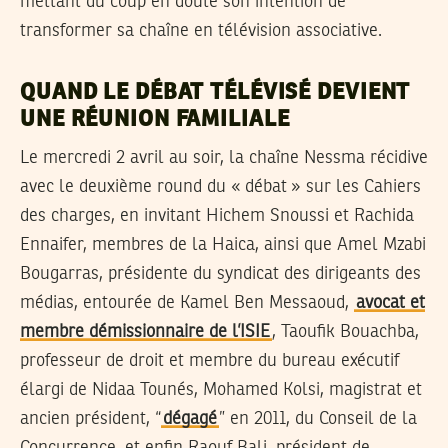
mettant du coup en doute son intention de
transformer sa chaîne en télévision associative.
QUAND LE DÉBAT TÉLÉVISÉ DEVIENT
UNE RÉUNION FAMILIALE
Le mercredi 2 avril au soir, la chaîne Nessma récidive
avec le deuxième round du « débat » sur les Cahiers
des charges, en invitant Hichem Snoussi et Rachida
Ennaifer, membres de la Haica, ainsi que Amel Mzabi
Bougarras, présidente du syndicat des dirigeants des
médias, entourée de Kamel Ben Messaoud,
avocat et
membre démissionnaire de l’ISIE
, Taoufik Bouachba,
professeur de droit et membre du bureau exécutif
élargi de Nidaa Tounés, Mohamed Kolsi, magistrat et
ancien président, “
dégagé
” en 2011, du Conseil de la
Concurrence, et enfin Raouf Bali, président de