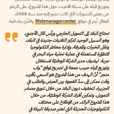
وتوزيع المياه على شبكة الانترنت حول هذا المشروع، على الرغم
من بعض المنشورات التي كانت تشير إليه منذ سنة 2008،
كمقال نُشر في موقع
Webmanagercenter
والذّي جاء فيه:
تحتاج البلاد إلى التمويل الخارجي ورأس المال الأجنبي،
وهو السبيل الوحيد لتركيز التقنيات جديدة في البلاد،
ونقل الخبرات والمعرفة، وإدارة مخاطر التكنولوجيا
المتطوّرة المستعملة في عملية تحلية مياه البحر في
جربة. ليضيف مدير الشركة الوطنيّة لاستغلال
وتوزيع المياه حبيب جمعة في تصريح لموقع “واب
منجر” أنّ الهدف من هذا المشروع هو السعي بأقرب
وقت ممكن إلى سدّ الفجوة بين العرض والطلب في
الجزيرة، لتخفيف ديون البلاد من خلال تنويع مصادر
التمويل، وتمكين أفراد الشركة الوطنيّة، من خلال
هذا المشروع الرائد، من الإطلاع على مختلف
التكنولوجيات الحديثة التي تعتبر صديقة للبيئة في