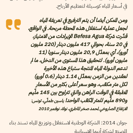
في أسعار المياه كوسيلة لتعظيم الأرباح.
ومن الممكن أيضا أن يتم الترفيع في تعريفة المياه
لجعل عملية استغلال هذه المحطة مربحة. في الواقع،
قدّرت شركة Befesa Agua الإيرادات من الامتياز،
في 20 سنة، بحوالي 417 مليون دينار (220 مليون
أورو)، أي بمعدّل 20,9 مليون دينار سنويا (11
مليون أورو). لتحقيق هذا المستوى من الدخل، ما لم
تدعم الدولة المياه المنتجة ستباع هذه الأخيرة
لعقدين من الزمن بمعدّل 1.14 دينار (0،6 أورو)
لكل متر مكعّب، وهو سعر أعلى بكثير من الأسعار
المطبقة في الوقت الراهن والتي تتراوح بين 145 ملّيم
و890 ملّيم للمتر المكعّب الواحد!
ياسين طملّي، تونس:
الارتفاع الصاروخي لمحمد صخر الماطري، نواة، نوفمبر 2010
جوان 2014: الشركة الوطنية لاستغلال وتوزيع المياه تسند بناء
المصنع لشركة أنبما الإسبانية