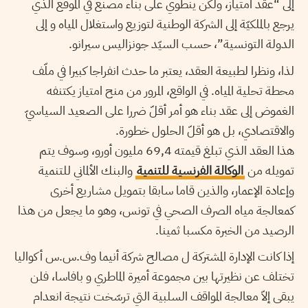
إلى “عقد امتياز، ولكن ينطوي على بناء مصنع في الموقع الذي
يرجع بالملكيّة إلى الشركة الوطنية لتوزيع واستغلال المياه و إلى
الدولة التونسية”، حسب السيّد جونزاليس سيرانو.
لذا، ونظرا لطبيعة العقد، يعتبر ما حدث انفراجا كبيرا في ملّف
محطة تحلية المياه. في الواقع، المرور من منح امتياز يكتنفه
الغموض إلى عقد بناء هو أمر أقلّ ضررا على الصعيد السياسيّ
والاقتصادي، بل هو أقلّ الحلول خطورة.
هذا العقد الذي تبلغ قيمته 69,4 مليون أورو، وسوف يتم
تمويله من
الوكالة الفرنسية للتنمية
والبنك الألماني للتنمية
وإعادة الإعمار، والذين قاما سابقا بتمويل مشاريع أخرى
كمعالجة مياه الصرف الصحي في تونس، وهو ما يجعل من هذا
الرصيد من الخبرة مكسبا ثمينا.
إذا كانت الإدارة المشتركة ل مصالح شركة أنيما وف.س.س أكواليا
تختلف عن نظيرتها بين مجموعة أميرة الماطري و بافاسا، فلن
يبقى إلاّ معالجة المواقف السلبية التي ترسّخت نتيجة انعدام