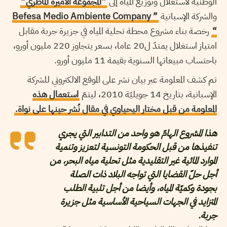
الوطنية لاستغلال وتوزيع المياه إلى
“المجموعة الأميرة الماطري”
والشركة الإسبانية
” Befesa Medio Ambiente Company
“
رخصة بناء مشروع محطة تحلية المياه في جزيرة جربة مقابل
امتياز استغلال يمتدّ ل20 عاما، بسعر يتجاوز 220 مليون أورو،
باحتساب مبيعاتها السنوية بقيمة 11 مليون أورو.
تم كشف المعلومة عبر بيان نشر على الموقع الالكتروني للشركة
الإسبانية، بتاريخ 14 جويليّة 2010، ليتمّ
استعمال هذه
المعلومة من قبل مختار اليحياوي في مقال نُشر حينها على نواة.
هذا المشروع الهامّ هو واحد من التدابير التي يجري
تنفيذها من قبل الحكومة التونسية لتعزيز وتنمية
الموارد المائية غير التقليدية مثل تحلية مياه البحر، من
أجل حلّ القضايا التي تواجه البلاد ذات الصلة
بجودة وكميّة المياه، وأيضا من أجل تلبية الطلب
المتزايد في الجهات السياحية الأساسية مثل جزيرة
جربة.