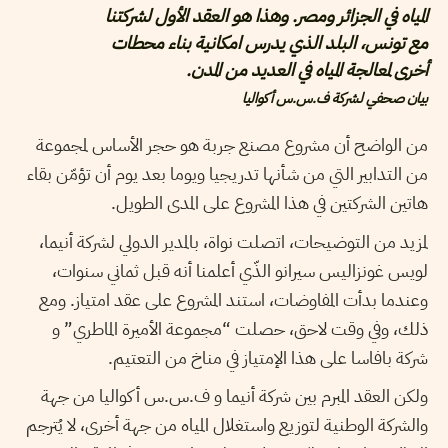
المياه في الجزائر ومصر. وهذا هو العقد الأول لشركتنا
مع تونس، البلد الذي يدرس امكانية بناء محطات
أخرى لمعالجة المياه في العديد من المدن.
بيان صحفي لشركة ف.س.س أكواليا
من الواضح أن مشروع مصنع جربة هو حجر الأساس لمجموعة
من التدابير التي من شأنها تدريجيا ويوما بعد يوم أن تؤمّن بقاء
هاتين الشركتين في هذا المشروع على المدى الطويل.
لمزيد من التوضيحات، اتصلت نواة، بالمدير الدولي لشركة أنيما،
لويس غونزاليس سيرانو الذّي أعلمنا أنه قبل ثماني سنوات،
وعندما بدأت المفاوضات، استند المشروع على عقد امتياز. ومع
ذلك، وفي وقت لاحق، حصلت “مجموعة الأميرة الماطري” و
شركة بافاسا على هذا الإمتياز في مناخ من التعتيم.
ولكن العقد المبرم بين شركة أنيما و ف.س.س أكواليا من جهة
والشركة الوطنية لتوزيع واستغلال المياه من جهة أخرى، لا يُترجم