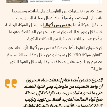
بعد أكثر من 8 سنوات من المفاوضات والمعاملات، وخصوصا
نقص المعلومات، تم أخيرا أسناد أعمال تحلية المياه في جزيرة
جربة إلى شركة أنيما و
ف.س.س أكواليا
من قبل الشركة الوطنية
لاستغلال وتوزيع المياه ، وفي مناخ نسبيّ من الشفافية؛ وهو ما
يتضّح عبر البيانات الصحفية من الشركات المذكورة.
في 6 جوان الفارط، أعلنت شركة ف.س.س أكوالياأن العقد هو
“اتفاق شراكة 50٪ لكل منهما، و من خلال هذا التحالف سيتمّ
تصميم وبناء واستغلال محطة تحلية المياه خلال الفترة المتفق
عليها.”
المشروع يتضمّن أيضا نظام إمدادات مياه البحر وفي
آن واحد التخفيف من ملوحتها، وهي تقنية للقضاء
على ما تحتويه المياه من حديد، بالإضافة إلى محطة
ضخّ المياه الصالحة للشرب، فضلا عن تزويد وتركيب
23.7 كيلومترا من الأنابيب المتصلة بالشبكة القائمة.