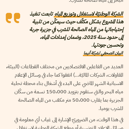
الشركة الوطنيّة لاستغلال وتوزيع المياه
تابعت تنفيذ
هذا المشروع بشكل مكثّف حيث سيمكّن من تلبية
إحتياجاتها من المياه الصالحة للشرب في جزيرة جربة
إلى حدود سنة 2025، وضمان إمدادات المياه،
وتحسين جودتها.
البيان الصحفي لشركة أنيما
العديد من الفاعلين الاقتصاديين من مختلف القطاعات (البيئة،
المقاولات، الشركات الماليّة…) اتفقوا كما جاء في وسائل الإعلام
الاسبانية الشهر الماضي على البدء في أشغال بناء محطة تحلية
مياه البحر والتي ستقوم بتزويد 150،000 نسمة من سكّان
الجزيرة بما يقارب 50،000 متر مكعّب من المياه الصالحة
للشرب يوميا.
في هذا الوقت، من الضروريّ الإشارة إلى غياب أي معلومة في
وسائل الإعلام التونسية أو موقع الشركة الوطنية لاستغلال