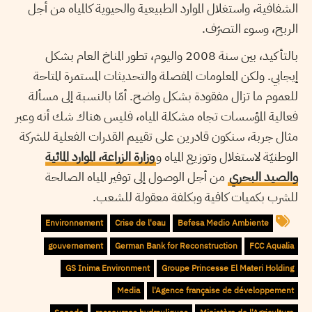
الشفافية، واستغلال الموارد الطبيعية والحيوية كالمياه من أجل
الربح، وسوء التصرّف.
بالتأكيد، بين سنة 2008 واليوم، تطور المناخ العام بشكل
إيجابي. ولكن المعلومات المفصلة والتحديثات المستمرة المتاحة
للعموم ما تزال مفقودة بشكل واضح. أمّا بالنسبة إلى مسألة
فعالية المؤسسات تجاه مشكلة المياه، فليس هناك شك أنه وعبر
مثال جربة، سنكون قادرين على تقييم القدرات الفعلية للشركة
الوطنيّة لاستغلال وتوزيع المياه و
وزارة الزراعة، الموارد المائية
والصيد البحري
من أجل الوصول إلى توفير المياه الصالحة
للشرب بكميات كافية وبكلفة معقولة للشعب.
Environnement
Crise de l'eau
Befesa Medio Ambiente
gouvernement
German Bank for Reconstruction
FCC Aqualia
GS Inima Environment
Groupe Princesse El Materi Holding
Media
l'Agence française de développement