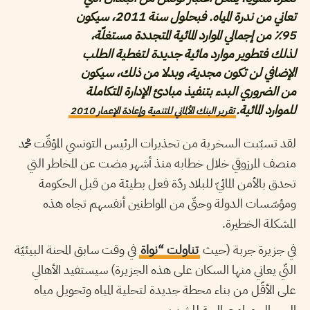
تعاني من ندرة المياه. فبحلول سنة 2011، سيكون
95٪ من إجمالي الموارد المائية المتجددة مستغلّة،
لذلك فتطوير موارد مائية جديدة لتغطية الطلب
الإضافي لن تكون مجدية، وبدلا من ذلك، سيكون
من الضروري البدء بتنفيذ مبادئ الإدارة المتكاملة
للموارد المائية.
تقرير البنك الألماني للتنمية وإعادة الإعمار 2010
لقد تسبّبت السخرية من تحذيرات الرئيس التونسي المؤقّت محمد
منصف المرزوقي خلال خطابه منذ أشهر مضت عن المخاطر التي
تحدق بالأمن المائيّ للبلاد ردّة فعل بطيئة من قبل الحكومة
ومؤسّسات الدولة وحتّى من المواطنين أنفسهم تجاه هذه
المشكلة الخطيرة.
في جزيرة جربة (حيث
تناولت “نواة
في وقت سابق المحنة البيئيّة
التّي يعاني منها السكان على هذه الجزيرة) سيستفيد الأهالي
على الأقّل من بناء محطة جديدة لتحلية المياه وتحويل مياه
البحر إلى مياه صالحة للشرب.