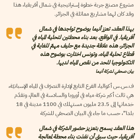
مشروع مصنع جربة خطوة إستراتيجية في شمال أفريقيا، هذا
وقد كان لهما مشاريع مماثلة في الجزائر.
بهذا العقد، تعزز أنيما بوضوح تواجدها في شمال
أفريقيا. في الواقع، بعد بناء محطتين لتحلية المياه في
الجزائر، هذه علاقة جديدة مع حليف مهمّ للغاية في
قطاع تحلية المياه، وتونس اختارت بوضوح هذه
التكنولوجيا للحد من نقص المياه لديها.
بيان صحفي لشركة أنيما
ف.س.س أكواليا، الفرع التابع لإدارة التصرّف في المياه الإسبانيّة،
هي ثالث أكبر شركة مياه في أوروبا والسادسة في العالم، وتقدّم
خدماتها إلى 23.5 مليون مستهلك في 1100 مدينة في 18
بلدا”، حسب ما جاء في البيان الصحفي للشركة
هذا العقد يسمح بتعزيز حضور الشركة في شمال
أفريقيا، حيث سبق أن نفذت بناء محطة لمعالجة