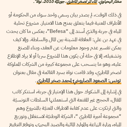
مختار اليحياوي،
الماء المر لصخر الماطري
، جويليّة 2010، نواة”.
في ذلك الوقت، لم يصدر بيان رسمي واحد سواء من الحكومة أو
الأطراف المعنية فيما يتعلق بمنح هذا الامتياز. مشروع تحلية
المياه في جربة والذي أسند إلى “Befesa”، يعكس ما كان يحدث
في عهد بن علي: العلاقة المشينة بين المال والسلطة. وإلا كيف
يمكن تفسير عدم وجود معلومات عن العقد، وبناء المصنع
وتشغيله، إلا في حلة أن يكون هذا المشروع سريا أو لا يراد الإطلاع
عليه، وهو ما ينسحب على مجموعة كبيرة من الشركات المملوكة
لصخر الماطري، وقد قامت نواة بسرد القائمة في مقال بعنوان
تونس: الصعود الصاروخيّ لمحمد صخر الماطري
.
في إشارة إلى الشكوك حول هذا الإمتياز في جربة، استنكر كاتب
المقال، الحجج غير المقنعة التي استعملتها السلطات التونسيّة
والتي ارتكزت على عدم كفاءة الاطراف المعنيّة بالمشروع وهم
“مجموعة أميرة الماطري “، الشركة الوطنيّة لاستغلال وتوزيع
المياه، وزارة الزراعة والموارد المائية والصيد البحري، وتوقع الترفيع