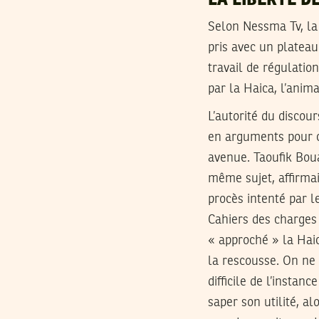
LA LIBERTÉ D
Selon Nessma Tv, la r
pris avec un plateau 
travail de régulatio
par la Haica, l’anim
L’autorité du discour
en arguments pour co
avenue. Taoufik Boua
même sujet, affirmai
procès intenté par l
Cahiers des charges 
« approché » la Haic
la rescousse. On ne
difficile de l’insta
saper son utilité, a