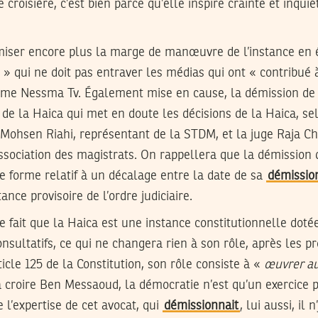
 croisière, c’est bien parce qu’elle inspire crainte et inqui
nimiser encore plus la marge de manœuvre de l’instance en
e » qui ne doit pas entraver les médias qui ont « contribué à
me Nessma Tv. Également mise en cause, la démission d
 de la Haica qui met en doute les décisions de la Haica, sel
ohsen Riahi, représentant de la STDM, et la juge Raja Ch
ssociation des magistrats. On rappellera que la démission d
e forme relatif à un décalage entre la date de sa
démissio
ance provisoire de l’ordre judiciaire.
 le fait que la Haica est une instance constitutionnelle doté
nsultatifs, ce qui ne changera rien à son rôle, après les pr
icle 125 de la Constitution, son rôle consiste à «
œuvrer au
à croire Ben Messaoud, la démocratie n’est qu’un exercice
 l’expertise de cet avocat, qui
démissionnait
, lui aussi, il n