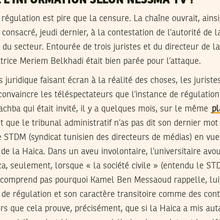
E L’INFORMATION SELON NESSMA TV !
égulation est pire que la censure. La chaîne ouvrait, ainsi,
consacré, jeudi dernier, à la contestation de l’autorité de 
n du secteur. Entourée de trois juristes et du directeur de 
atrice Meriem Belkhadi était bien parée pour l’attaque.
s juridique faisant écran à la réalité des choses, les jurist
nvaincre les téléspectateurs que l’instance de régulation
chba qui était invité, il y a quelques mois, sur le même
pl
t que le tribunal administratif n’as pas dit son dernier mo
e STDM (syndicat tunisien des directeurs de médias) en vue
de la Haica. Dans un aveu involontaire, l’universitaire avou
a, seulement, lorsque « la société civile » (entendu le STD
 comprend pas pourquoi Kamel Ben Messaoud rappelle, lui,
nce de régulation et son caractère transitoire comme des c
lors que cela prouve, précisément, que si la Haica a mis au