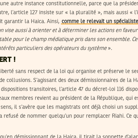
, une autre instance constitutionnelle, parce que la préside
tre, l’article 127 insiste sur « la pluralité », mais aussi « l
t garantir la Haica. Ainsi,
comme le relevait un spécialist
ion vise aussi à orienter et à déterminer les actions en faveur
ble pour le champ médiatique pris dans son ensemble. Ce qu
intérêts particuliers des opérateurs du système
».
ERT !
liberté sans respect de la loi qui organise et préserve le s
 de collusions. S’agissant des deux démissionnaires de la H
dispositions transitoires, l’article 47 du décret-loi 116 disp
aux membres revient au président de la République, qui 
e sens, il s’avère que les magistrats ont déjà choisi un supp
a refusé de nommer quelqu’un pour remplacer Riahi. Ce que
 qu’en démissionnant de la Haica, il tirait la sonnette d’al