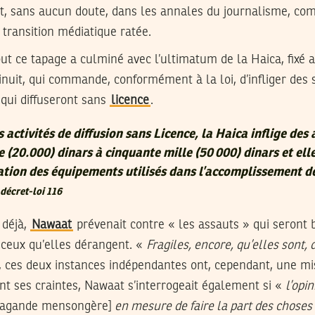
, sans aucun doute, dans les annales du journalisme, c
 transition médiatique ratée.
t ce tapage a culminé avec l’ultimatum de la Haica, fixé 
nuit, qui commande, conformément à la loi, d’infliger des 
 qui diffuseront sans
licence
.
s activités de diffusion sans Licence, la Haica inflige de
e (20.000) dinars à cinquante mille (50 000) dinars et ell
ation des équipements utilisés dans l’accomplissement d
 décret-loi 116
 déjà,
Nawaat
prévenait contre « les assauts » qui seront 
r ceux qu’elles dérangent. «
Fragiles, encore, qu’elles sont, 
, ces deux instances indépendantes ont, cependant, une mi
nt ses craintes, Nawaat s’interrogeait également si «
l’opi
opagande mensongère]
en mesure de faire la part des chose