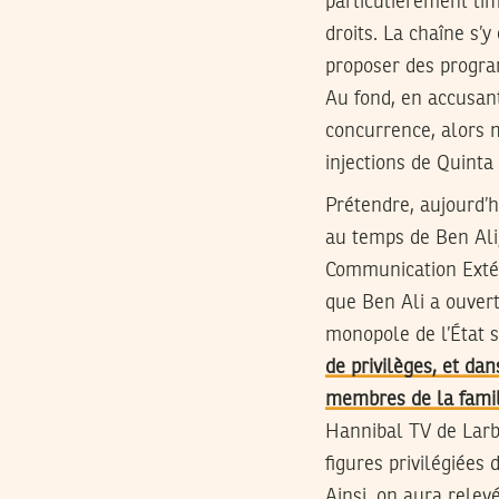
particulièrement lim
droits. La chaîne s’y
proposer des progra
Au fond, en accusant
concurrence, alors m
injections de Quint
Prétendre, aujourd’h
au temps de Ben Ali
Communication Extéri
que Ben Ali a ouvert
monopole de l’État s
de privilèges, et dan
membres de la famil
Hannibal TV de Larbi
figures privilégiées
Ainsi, on aura relev