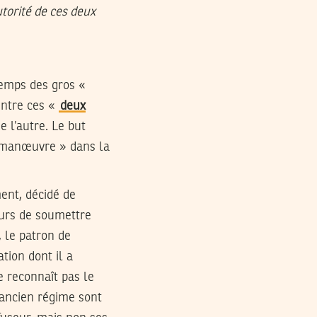
utorité de ces deux
temps des gros «
 entre ces «
deux
e l’autre. Le but
de manœuvre » dans la
ent, décidé de
ours de soumettre
, le patron de
ation dont il a
ne reconnaît pas le
’ancien régime sont