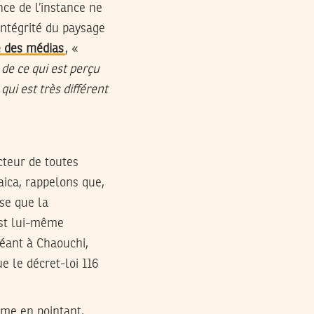
nce de l’instance ne
’intégrité du paysage
e des médias
, «
 de ce qui est perçu
i est très différent
ecteur de toutes
aica, rappelons que,
ose que la
est lui-même
léant à Chaouchi,
 le décret-loi 116
arme en pointant,