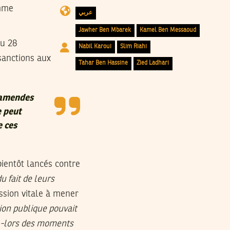
omme
عربي
Jawher Ben Mbarek
Kamel Ben Messaoud
au 28
Nabil Karoui
Slim Riahi
sanctions aux
Tahar Ben Hassine
Zied Ladhari
s amendes
e peut
e ces
bientôt lancés contre
du fait de leurs
ssion vitale à mener
nion publique pouvait
s -lors des moments