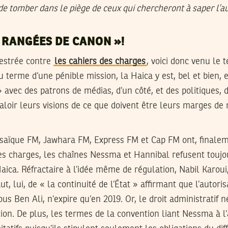
t de tomber dans le piège de ceux qui chercheront à saper l’a
 RANGÉES DE CANON »!
hestrée contre
les cahiers des charges
, voici donc venu le 
au terme d’une pénible mission, la Haica y est, bel et bien,
» avec des patrons de médias, d’un côté, et des politiques, d
valoir leurs visions de ce que doivent être leurs marges 
ïque FM, Jawhara FM, Express FM et Cap FM ont, finalem
des charges, les chaînes Nessma et Hannibal refusent touj
Haica. Réfractaire à l’idée même de régulation, Nabil Karoui
, lui, de « la continuité de l’État » affirmant que l’autoris
ous Ben Ali, n’expire qu’en 2019. Or, le droit administratif 
tion. De plus, les termes de la convention liant Nessma à l