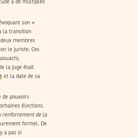
étude à de multiples
 évoquant son «
 la transition
e deux membres
on le juriste. Ces
aouachi,
e la juge était
n
et la date de sa
e de pouvoirs
ochaines élections.
 renforcement de la
 purement formel. De
’y a pas si