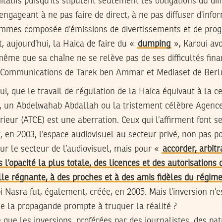
itatifs puisqu’ils stipulent seulement les obligations du di
 engageant à ne pas faire de direct, à ne pas diffuser d’info
mmes composée d’émissions de divertissements et de prog
, aujourd’hui, la Haica de faire du «
dumping
», Karoui avo
ême que sa chaîne ne se relève pas de ses difficultés fina
a Communications de Tarek ben Ammar et Mediaset de Berlu
ui, que le travail de régulation de la Haica équivaut à la c
, un Abdelwahab Abdallah ou la tristement célèbre Agenc
eur (ATCE) est une aberration. Ceux qui l’affirment font s
, en 2003, l’espace audiovisuel au secteur privé, non pas po
ur le secteur de l’audiovisuel, mais pour «
accorder, arbit
s l’opacité la plus totale, des licences et des autorisations 
le régnante, à des proches et à des amis fidèles du régim
 Nasra fut, également, créée, en 2005. Mais l’inversion n’e
 de la propagande prompte à truquer la réalité ?
é que les inversions, proférées par des journalistes, des pa