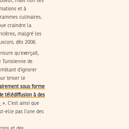
ffuseur, mais non ses
rmations et à
rammes culinaires.
ue craindre la
ncières, malgré les
sconi, dès 2008.
ensure qu’exerçait,
e Tunisienne de
emblant d’ignorer
ur briser le
rairement sous forme
de télédiffusion à des
e
». C’est ainsi que
st-elle pas l’une des
trons et des