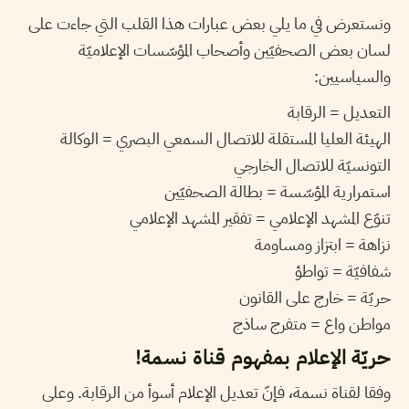
ونستعرض في ما يلي بعض عبارات هذا القلب التي جاءت على
لسان بعض الصحفيّين وأصحاب المؤسّسات الإعلاميّة
والسياسيين:
التعديل = الرقابة
الهيئة العليا المستقلة للاتصال السمعي البصري = الوكالة
التونسيّة للاتصال الخارجي
استمرارية المؤسّسة = بطالة الصحفيّين
تنوّع المشهد الإعلامي = تفقير المشهد الإعلامي
نزاهة = ابتزاز ومساومة
شفافيّة = تواطؤ
حريّة = خارج على القانون
مواطن واع = متفرج ساذج
حريّة الإعلام بمفهوم قناة نسمة!
وفقا لقناة نسمة، فإنّ تعديل الإعلام أسوأ من الرقابة. وعلى