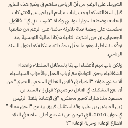
الشروط. على الرغم من أنّ الرياحي ساهم في وضع هذه المعايير
قبل استقالته. كما وجب إثبات مزاعم الرياحي عن الانتهاكات
المتعلقة بوضعيّة الحوار التونسي وقناة “فيرست تي في”. فالأولى
تحصّلت على رخصة قناة تلفزيّة خاصّة على الرغم من طابعها
الجمعياتي. في حين اشترت الثانية شركة العالمية التونسية بعد
توقّف نشاطها، وهو ما يمثّل بحدّ ذاته مشكلة كما يقول السيّد
الرياحي.
ولكن باتهامهم لأعضاء الهايكا باستغلال السلطة، وانعدام
الشفافية، وحتى التواطؤ مع أرباب العمل والأحزاب السياسية،
ألا يخشى هؤلاء “الخبراء في قانون القطاع السمعي البصري” من
أن يقع التشكيك في المقابل بنزاهتهم؟ فهل إن السيد بن
مسعود مثلا شارك كخبير مختصّ، “في الإشادة بلفتة الرئيس
زين العابدين بن علي، وقد استقبل فريق برنامج “الحق معاك”
في جوان 2010، التي تبرهن عن تشجيع أعلى سلطة في البلاد
لقطاع الإعلام وحرية الإعلام”؟