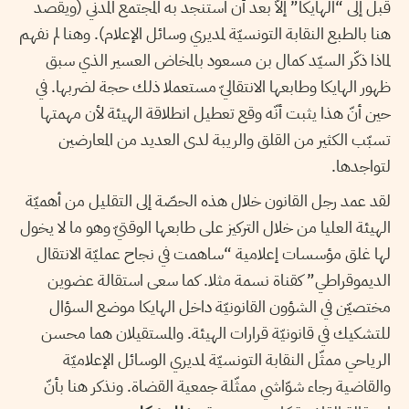
قبل إلى “الهايكا” إلاّ بعد أن استنجد به المجتمع المدني (ويقصد
هنا بالطبع النقابة التونسيّة لمديري وسائل الإعلام). وهنا لم نفهم
لماذا ذكّر السيّد كمال بن مسعود بالمخاض العسير الذي سبق
ظهور الهايكا وطابعها الانتقاليّ مستعملا ذلك حجة لضربها. في
حين أنّ هذا يثبت أنّه وقع تعطيل انطلاقة الهيئة لأن مهمتها
تسبّب الكثير من القلق والريبة لدى العديد من المعارضين
لتواجدها.
لقد عمد رجل القانون خلال هذه الحصّة إلى التقليل من أهميّة
الهيئة العليا من خلال التركيز على طابعها الوقتيّ وهو ما لا يخول
لها غلق مؤسسات إعلامية “ساهمت في نجاح عمليّة الانتقال
الديموقراطي” كقناة نسمة مثلا. كما سعى استقالة عضوين
مختصيّن في الشؤون القانونيّة داخل الهايكا موضع السؤال
للتشكيك في قانونيّة قرارات الهيئة. والمستقيلان هما محسن
الرياحي ممثّل النقابة التونسيّة لمديري الوسائل الإعلاميّة
والقاضية رجاء شوّاشي ممثّلة جمعية القضاة. ونذكر هنا بأنّ