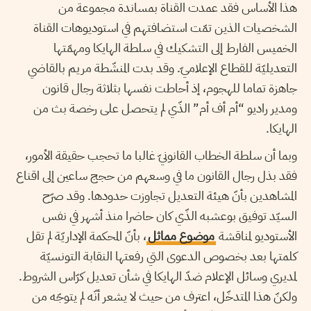
هذا الأساس فقد عمدت القناة بمساندة مجموعة من
الشخصيات الذين تمّت استضافتهم في استوديوهات القناة
الخميس الفارط إلى التشكيك في سلطة الهايكا ومهمّتها
التعديليّة للقطاع الإعلاميّ. وقد بدت المنشّطة مريم بالقاضي
جاهزة تماما للهجوم، إذ أحاطت نفسها بثلاثة رجال قانون
ومدير راديو “أم أف أم” الذّي لم يتحصل على رخصة بث من
الهايكا.
وبما أن سلطة الخطاب القانونيّ غالبا ما تحجب حقيقة الأمور،
فقد بذل رجال القانون ما في وسعهم من حجج ساعين إلى اقناع
المشاهدين بأنّ هيئة التعديل تجاوزت حدودها. وقد صرّح
السيّد توفيق بوعشبه الذّي كان حاضرا منذ أشهر في نفس
الأستوديو لمناقشة
موضوع مماثل
، بأنّ المحكمة الإداريّة لم تقل
كلمتها بعد بخصوص الدعوى التي رفعتها النقابة التونسيّة
لمديري وسائل الإعلام ضدّ الهايكا في شأن تعديل كرّاس الشروط.
ولكنّ هذا المتدخّل، اعترف من حيث لا يشعر أنّه لم يتوجّه من