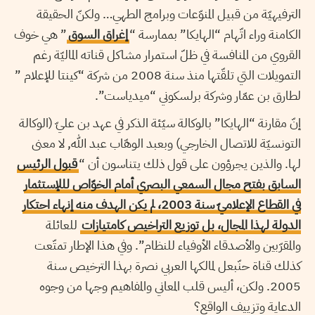
الترفيهيّة من قبيل المنوّعات وبرامج الطهي… ولكنّ الحقيقة
الكامنة وراء اتّهام “الهايكا” بممارسة “
إغراق السوق
” هي خوف
القروي من المنافسة في ظلّ استمرار مشاكل قناته الماليّة رغم
التمويلات التي تلقّتها منذ سنة 2008 من شركة “كينتا للإعلام ”
لطارق بن عمّار وشركة برلسكوني “ميدياست”.
إنّ مقارنة “الهايكا” بالوكالة سيّئة الذكر في عهد بن عليّ (الوكالة
التونسيّة للاتصال الخارجي) وبعبد الوهّاب عبد الله, لا معنى
لها. والذين يجرؤون على قول ذلك يتناسون أن “
قبول الرئيس
السابق بفتح مجال السمعي البصري أمام الخوّاص لللإستثمار
في القطاع الإعلاميّ سنة 2003، لم يكن الهدف منه إنهاء احتكار
الدولة لهذا المجال، بل توزيع التراخيص كامتيازات
للعائلة
والمقرّبين والأصدقاء الأوفياء للنظام”. وفي هذا الإطار تمتّعت
كذلك قناة حنّبعل لمالكها العربي نصرة بهذا الترخيص سنة
2005. ولكن، أليس قلب المعاني والمفاهيم وجها من وجوه
الدعاية وتزييف الواقع؟