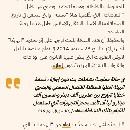
للمعلومات الخاطئة، وهو ما تجسّد بوضوح من خلال
“النقاشات” التي نظّمتها قناة “نسمة” والتي ستبقى في تاريخ
الصحافة مثالا لفشل الانتقال الإعلامي خلال هذه المرحلة
الحاسمة.
والحقيقة أن هذه الضجّة بلغت أوجها على إثر تحديد “الهايكا”
أجل نهائيّ، بتاريخ 28 سبتمبر 2014 في تمام منتصف الليل،
لفرض العقوبات التي ينصّ عليها القانون على الإذاعات
والقنوات التلفزيّة التيّ تبثّ دون
إجازة
.
في حالة ممارسة نشاطات بث دون إجازة ، تسلط
الهيئة العليا المستقلة للاتصال السمعي والبصري
خطايا تتراوح بين عشرين ألف دينار وخمسين ألف
دينار و لها أن تأذن بحجز التجهيزات التي تستعمل
للقيام بتلك النشاطات.
الفصل 30 من المرسوم 116
قبل عدّة أشهر خلت، حذّرت
نواة
من “الهجمات” التي