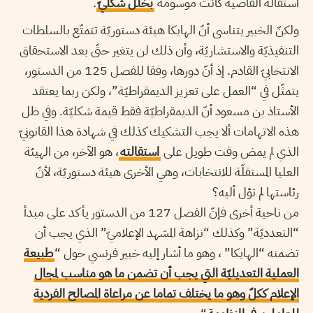
استقالة القاضية كانت موسومة
بخلل شكليّ
.
ولكنّ الخبير يتناسى أنّ الهايكا هيئة دستوريّة تتمتّع بالسلطات
التنفيذيّة والاستشاريّة، وأن ذلك لن يتغير حتّى بعد الاستحقاق
الانتخابيّ القادم. إذ أنّ دورها، وفقا للفصل 125 من الدستور،
يتمثّل في “العمل على تعزيز الديمقراطيّة”، ولكن ربما يعتقد
الأستاذ بن مسعود أنّ الديمقراطيّة فقط قيمة شكليّة. وفي ظل
هذه الاتهامات ألا يجب التشكيك كذلك في شهادة هذا القانونيّ
الذي لم يمض وقت طويل على
استقالته
، هو الآخر، من الهيئة
العليا المستقلّة للانتخابات، وهي الأخرى هيئة دستوريّة، لأنّ
رئاستها لم تؤل أليه؟
من ناحية أخرى فإنّ الفصل 127 من الدستور يأكد على مبدأ
“التعدديّة” وكذلك “نزاهة المشهد الإعلاميّ” الذي يجب أن
تضمنه “الهايكا” ، وهو ما أشار إليه خبير فرنسي حول “
طبيعة
العملية التعديليّة التي يجب أن تضمن ما هو مناسب لمجال
الإعلام ككلّ وهو ما يختلف تماما عن مراعاة المصالح الفردية