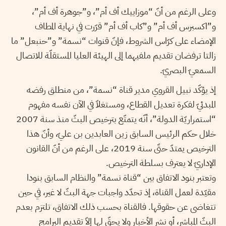
وعلى الرغم من أنّ “موزاييك أف أم”، و”جوهرة أف أم”،
و”اكسبرس أف أم” و”كاب أف أم” قرّرت في نهاية المطاف
الإمضاء على كرّاس الشروط، فإنّ قنوات “نسمة” و”حنبعل” ما
زالتا ترفضان تقديم ملفيهما إلى الهيئة العليا المستقلّة للاتصال
السمعيّ البصريّ.
إذ يؤكّد نبيل القروي مدير قناة “نسمة”، من منطلق رفضه
المبدئيّ لفكرة تعديل القطاع، ومستغلاّ في الآن نفسه مفهوم
“استمراريّة الدولة”، أنّه يتمتّع بترخيص البثّ منذ سنة 2007
خلال حكم الرئيس السابق زين العابدين بن عليّ، وأنّ هذا
الترخيص يمتدّ حتّى سنة 2019، على الرغم من أنّ القانون
الإداريّ لا يعترف بسلطة الترخيص.
وتعتبر بنود الاتفاق بين “قناة نسمة” والنظام السابق بنودا
مقيّدة لعمل القناة، إذ تحدّد واجبات جهة البثّ لا غير، في حين
تتغاضى عن حقوقها. فالقناة بحسب ذلك الاتفاق، تلتزم بعدم
البثّ المباشر، أو نشر الأخبار ولا يحقّ لها إلاّ تقديم البرامج