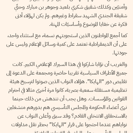
وأمنيّين وكذلك شقيق شكري بلعيد وجوهر بن مبارك وحتّي
شقيقة الجندي الشهيد سقراط وغيرهم. ولم يكن لهؤلاء أدنى
فكرة عن خفايا الموضوع وأساسيّات المهنة.
كما أجمع المواطنون الذين استجوبتهم نسمة، مع استثناء واحد،
على أن الديمقراطية تعتمد على كمية وسائل الإعلام وليس على
جودتها.
والغريب أن نوّابا شاركوا في هذا السيرك الإعلامي الكبير. كانت
جميع الأطراف السياسية تقريبا حاضرة ومجمعة على الدعوة إلى
تقليص دور “الهايكا”. هؤلاء النواب الذين صوتوا لترسيخ هيئة
تنظيمية مستقلة سمعية بصرية، كانوا مرة أخرى مثالا في احترام
القوانين والمؤسسات. وهل يجب أن نندهش من ذلك حينما
نرى أعضاء الحكومة والمجلس التأسيسي هم بدورهم منشغلين
بالاستحقاق الانتخابي القادم؟ وقد سبق وأعلن النواب عن
نواياهم عندما احتجوا على قرار “الهايكا” بحظر نقل مداولات
المجلس التأسيسيّ على المباشر في القنوات التلفزيّة.