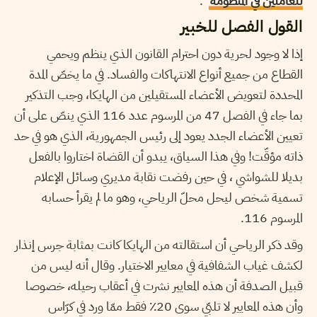
للعاملين في المنظومة
“.
القول الفصل للخبير
إذا لا وجود لحرية دون احترام القانون الذي ينظم ويحمي
القطاع من جميع أنواع الانتهاكات والفساد. في ما يخصّ المدة
المحددة لتعويض الأعضاء المستقيلين من الهايكا، وجب التذكير
بما جاء في الفصل 47 من المرسوم عدد 116 الذي ينصّ على أن
تعيين الأعضاء الجدد يعود إلى رئيس الجمهورية، الذي هو في حد
ذاته مؤقّت! وفي هذا السياق، يبدو أن القضاة اختاروا بالفعل
بديلا للشواشي ، في حين رفضت نقابة مديري وسائل الإعلام
تسمية شخص ليحل محلّ الرياحي، وهو ما لم يقرأ حسابه
المرسوم 116.
وقد ذكر الرياحي أن استقالته من الهايكا كانت بمثابة جرس إنذار
لكشف غياب الشفافية في معايير الاختيار. وقال أنه ليس من
قبيل الصدفة أن هذه المعايير نشرت في أعقاب رحيله، خصوصا
وأن هذه المعايير لا تلبّي سوى 20٪ فقط ممّا ورد في كرّاس