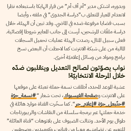
وبدوره، اشتكى مدير “أم أف أم” من قرار الهايكا باستبعاده نظرا
لانعدام المعيار المتعلق ب”دراسة الجدوى” في ملفه ، وأيضا
بسبب قضايا مرفوعة ضده في الماضي. وقد تبين أن الهيئة، خلال
دراسة ملفّات المرشحين، أرست إلى جانب المعايير شروطا إقصائية.
فعلى سبيل المثال، رصدت الهيئة عمليات تحميل السجلات
المالية من على شبكة الانترنت كما لاحظت أن البعض نسخ
برامج ومواد من وسائل إعلاميّة أخرى.
نواب يصوّتون لصالح التعديل وينقلبون ضدّه
خلال المرحلة الانتخابيّة!
عشية الموعد المحدد، أطلقت نسمة حملة تعبئة على موقعها
على الانترنت و
صفحة الفيسبوك
، تحت شعار “
#نسمة_حرّة
#حنّبعل_حرّة #إعلام_حر
“. كما سخّرت القناة موارد هائلة في
خدمة حملتها عبر برمجة سلسلة من النقاشات والريبورتاجات
طوال يوم الأحد. وتتالت الضيوف على بلاتوهات “قناة العائلة”
للتعبير عن تضامنهم معها من فنانين، وكوميديين وصحفيين