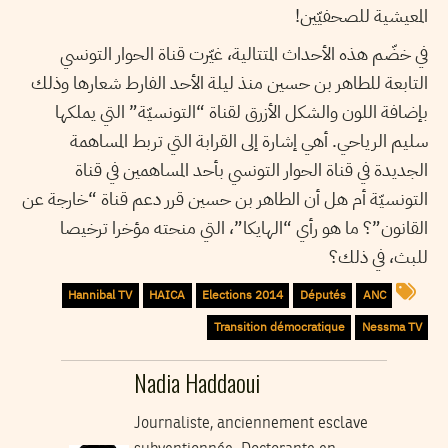
المعيشية للصحفيّين!
في خضّم هذه الأحداث المتتالية، غيّرت قناة الحوار التونسي
التابعة للطاهر بن حسين منذ ليلة الأحد الفارط شعارها وذلك
بإضافة اللون والشكل الأزرق لقناة “التونسيّة” التي يملكها
سليم الرياحي. أهي إشارة إلى القرابة التي تربط المساهمة
الجديدة في قناة الحوار التونسي بأحد المساهمين في قناة
التونسيّة أم هل أن الطاهر بن حسين قرر دعم قناة “خارجة عن
القانون”؟ ما هو رأي “الهايكا”، التي منحته مؤخرا ترخيصا
للبث، في ذلك؟
Hannibal TV
HAICA
Elections 2014
Députés
ANC
Transition démocratique
Nessma TV
Nadia Haddaoui
Journaliste, anciennement esclave