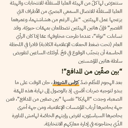
ستتعرّض لها كلّ من الهيئة العليا المستقلّة للانتخابات والهيئة
العليا المستقلّة للاتصال السمعي البصري من الأطراف التي
يزعجها عمل الهيئتين. “على الرغم من هشاشتهما، وعمرهما
القصير” فإنّ هاتين الهيئتين تضطلعان بمهمّات حيويّة. وقد
تساءلت “نواة”، عندما طرحت مخاوفها؛ عمّا إذا كان الرأي
العام (تحت ضغط الحملات الإعلامية الكاذبة) قادرا في اللحظة
الحاسمة أن يتجنّب الوقوع في فخّ .أولئك الساعين لتقويض
سلطة هاتين المؤسّستين
“بين صفّين من المدافع”!
بعد الهجوم المنظّم ضدّ
كرّاس الشروط
، حان الوقت على ما
يبدو لتوجيه ضربات أقسى. إذ بالوصول إلى نهاية هذه المهمّة
الصعبة، وجدت “الهايكا” نفسها “بين صفين من المدافع”، فمن
جهة يحاصرها أرباب المؤسّسات الإعلامية، ومن جهة أخرى
يحاصرها السياسيّون، لفرض رؤيتهم الخاصّة لهامش المناورة
الذّي يحتاجونه في إدارة معاركهم الانتخابيّة.