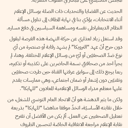
الحديث عن القضايا والتحديات ذات الصلة بوسائل الإعلام
أثناء الانتخابات، يؤدّي بنا في نهاية المطاف إلى تناول مسألة
النظام الديمقراطي نفسه ومساهمة السياسيين في دفع مساره.
وقد استغل زياد لعذاري عن حركة النهضة هذه الفرصة ليقول
دون حرج أنّ عهد “الترويكا” لم يشهد رقابة أو صنصرة من أي
نوع ضدّ الصحفيّين أو أيّ من وسائل الإعلام المختلفة. وهنا، لم
يجرأ احد من صحافيّي نسمة الحاضرين على تكذيبه أو تذكيره،
ربما يرجع ذلك إلى سوابق عرفتها القناة حين طردت صحفيّين
وتقنيّين دون إشعار أو ضمان اجتماعي، وهي ممارسات يقدم
عليها معظم مدراء الوسائل الإعلامية المعادون “للهايكا”.
ولكن ما يثير الدهشة هو أنّ الاتحاد العام التونسي للشغل، من
خلال نقابته الأساسيّة، اتخذّ موقفا مناهضا “للهايكا” بذريعة
تعطيل الصحفيين عن العمل. ألم يكن من الأفضل أن تقترح
نقابة الإعلام مراجعة الاتفاقية الخاصّة لتحسين الظروف