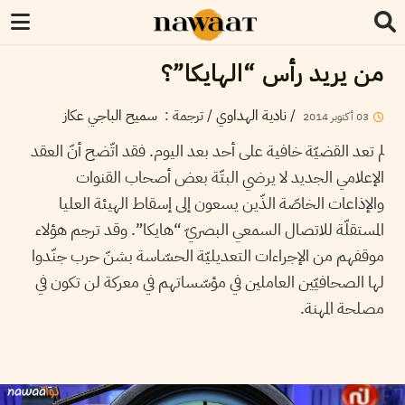
من يريد رأس “الهايكا”؟
/
نادية الهداوي
/ ترجمة :
سميح الباجي عكاز
03
أكتوبر
2014
لم تعد القضيّة خافية على أحد بعد اليوم. فقد اتّضح أنّ العقد
الإعلامي الجديد لا يرضي البتّة بعض أصحاب القنوات
والإذاعات الخاصّة الذّين يسعون إلى إسقاط الهيئة العليا
المستقلّة للاتصال السمعي البصريّ “هايكا”. وقد ترجم هؤلاء
موقفهم من الإجراءات التعديليّة الحسّاسة بشنّ حرب جنّدوا
لها الصحافيّين العاملين في مؤسّساتهم في معركة لن تكون في
مصلحة المهنة.