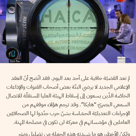
لم تعد القضيّة خافية على أحد بعد اليوم. فقد اتّضح أنّ العقد
الإعلامي الجديد لا يرضي البتّة بعض أصحاب القنوات والإذاعات
الخاصّة الذّين يسعون إلى إسقاط الهيئة العليا المستقلّة للاتصال
السمعي البصريّ “هايكا”. وقد ترجم هؤلاء موقفهم من
الإجراءات التعديليّة الحسّاسة بشنّ حرب جنّدوا لها الصحافيّين
العاملين في مؤسّساتهم في معركة لن تكون في مصلحة المهنة.
ولكنّ الأخطر، هو ما شهدته هذه الحملة من تضليل ونشر