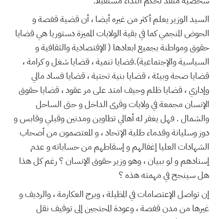
شخصية منقذ لحكم النداء مستقبلا.
السيد الوزير يعلم أكثر من غيره أيضا ، أن قضية قفصة و
الحوض المنجمي كما في بقية الولايات المميزة دستوريا هي قضايا
حقوق ومواطنة بجميع ابعادها ( الإقتصادية والثقافية و
السياسية والإجتماعية).قضايا تنمية ، قضايا شغل و كرامة ،
قضايا صحة وبيئة ، قضايا بنية تحتية ، قضايا فساد مالي
وإداري ، قضايا ظلم وحيف امتد على مر عقود ، قضايا حقوق
الإنسان مجمعة في ولايات وقرى الداخل و حتى الساحل
والشمال . فهل يغفر له أهالي تطاوين ومدنين وقبلي وقابس و
دوز وسليانة وقدماء طلبة الإتحاد ، و المعتصمون من أصحاب
الشهادات العليا إغفالهم و إسقاطهم من حساباته و عدم
إسنادهم و لو ببيان ، وهو وزير حقوق الإنسان ؟ رغم كل هذا
هل سينجح في مهمته هذه ؟
إن تواصل الإعتصامات في المظيلة ، وبرج العكارمة ، والرديف و
غيرها من مدن قفصة ، وعودة المحتجين إلى توقيف نقل