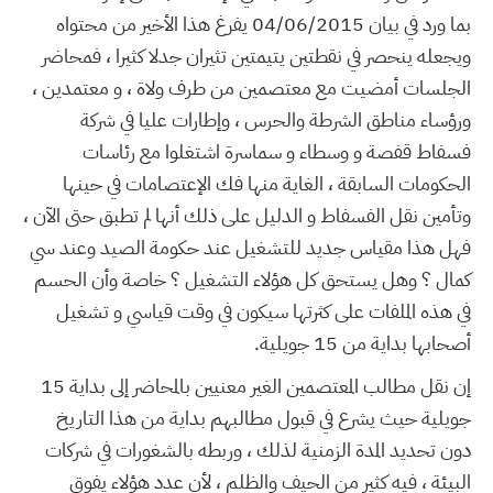
بما ورد في بيان 04/06/2015 يفرغ هذا الأخير من محتواه
ويجعله ينحصر في نقطتين يتيمتين تثيران جدلا كثيرا ، فمحاضر
الجلسات أمضيت مع معتصمين من طرف ولاة ، و معتمدين ،
ورؤساء مناطق الشرطة والحرس ، وإطارات عليا في شركة
فسفاط قفصة و وسطاء و سماسرة اشتغلوا مع رئاسات
الحكومات السابقة ، الغاية منها فك الإعتصامات في حينها
وتأمين نقل الفسفاط و الدليل على ذلك أنها لم تطبق حتى الآن ،
فهل هذا مقياس جديد للتشغيل عند حكومة الصيد وعند سي
كمال ؟ وهل يستحق كل هؤلاء التشغيل ؟ خاصة وأن الحسم
في هذه الملفات على كثرتها سيكون في وقت قياسي و تشغيل
أصحابها بداية من 15 جويلية.
إن نقل مطالب المعتصمين الغير معنيين بالمحاضر إلى بداية 15
جويلية حيث يشرع في قبول مطالبهم بداية من هذا التاريخ
دون تحديد المدة الزمنية لذلك ، وربطه بالشغورات في شركات
البيئة ، فيه كثير من الحيف والظلم ، لأن عدد هؤلاء يفوق