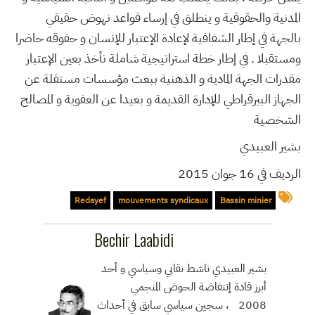
المدنية والحقوقية و ينطلق في إرساء قواعد نهوض حقيقي
بالجهة في إطار الشفافية لإعادة الإعتبار للإنسان و حقوقه حاضرا
ومستقبلا . في إطار خطة استراتيجية شاملة تأخذ بعين الإعتبار
مقدرات الجهة المادية و الذهنية ببعث مؤسسات مستقلة عن
الجهاز البيرقراطي للإدارة القديمة و بعيدا عن العفوية و المصالح
الشخصية
بشير العبيدي
الرديف في 16 جوان 2015
Redayef
mouvements syndicaux
Bassin minier
Bechir Laabidi
بشير العبيدي ناشط نقابي وسياسي و أحد
أبرز قادة إنتفاضة الحوض المنجمي
2008 ، سجين سياسي سابق في أحداث