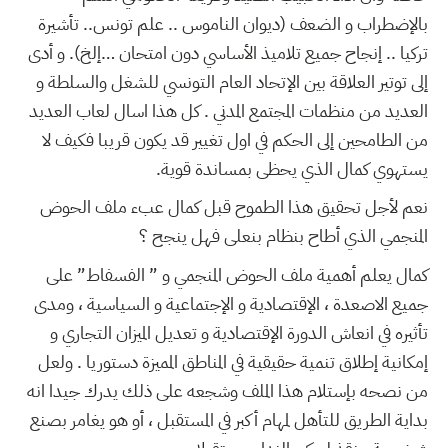
بالإضطراب و الضعف (ديوان الناموس .. علم تونس.. تأشيرة
تركيا .. إنجاح جميع تلاميذ الأساسي دون امتحان …إلخ). و أدى
إلى توتير العلاقة بين الإتحاد العام التونسي للشغل والسلطة و
العديد من منظمات المجتمع المدني . كل هذا اسال لعاب العديد
من الطامحين إلى الحكم في اول تغيير قد يكون قريبا فكيف لا
يستهوي كمال الذي يحظى بمساندة قوية.
نعم لأجل تحقيق هذا الطموح قبل كمال عبء ملف الحوض
المنجمي الذي أطاح بنظام بنعلى فهل ينجح ؟
كمال يعلم أهمية ملف الحوض المنجمي و ” الفسفاط” على
جميع الاصعدة ، الإقتصادية و الإجتماعية و السياسية ، ومدى
تأثيره في انعاش الدورة الإقتصادية و تعديل الميزان التجاري و
إمكانية إطلاق تنمية حقيقية في المناطق المميزة دستوريا . ولعل
من نصحه بإستلام هذا الملف وشجعه على ذلك يدرك جيدا انه
بداية الطريق للتأهل لمهام أكبر في المستقبل ، أو هو يغامر بصنع