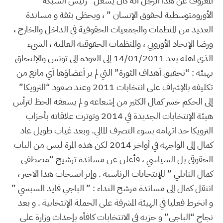
المعروف عن هذا الرجل أنه كان يشغل “رئيس الشبكة
الأورومتوسطية لحقوق الإنسان ” ، ويحظى بثقة و مساندة
العديد من المنظمات والجمعيات الحقوقية في الداخل والخارج ،
ورضا الإتحاد الأوروبي ، والمنظمات الحقوقية العالمية ، الشيء
الذي اهله بعد 14/01/2011 إلى العودة إلى تونس والإلتحاق
بهيئة : “تحقيق أهداف الثورة” التي لم ير أعضاؤها أي مانع من
تكليفه بالإشراف على انتخابات 2011 وعند صعود “الترويكا”
إلى الحكم خسر كمال الكثير من إشعاعه و لم يسعفه الحظ لترأس
هيئة الإنتخابات الجديدة في 2014 وتوترت علاقاته بأحزاب
الترويكا حد اتهامه بسوء التصرف المالي. وبعد غياب طويل عاد
كمال إلى الواجهة في أواخر 2014 لكن هذه المرة ليس من الباب
الحقوقي بل السياسي ، فأعلن عن مساندة ترشيح “مصطفى
كمال النابلي ” للإنتخابات الرئاسية . وإثر انسحاب هذا الاخير ،
انتقل كمال إلى مساندة مرشح النداء : ” الباجي قايد السبسي ”
و انخرط فعليا في الهيئة المشرفة على الحملة الإنتخابية . و بعد
نجاح “الباجي” و حزبه في الانتخابات كافأه بإحداث وزارة على