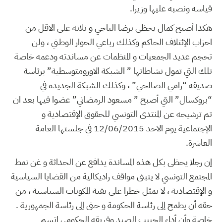
قياسه ونصبه عليها وزيرا.
هكذا أصبح كمال يحظى برضا الباجي و ثلاثة على الاقل من
احزاب الإئتلاف الحاكم وكذلك رباعي الحوار الوطني ، ولن
تحجم عديد الجمعيات و المنظمات عن مساندته ودعمه خاصة
تلك التي تمول نشاطاتها ” الشبكة الاورومتوسطية” برئاسة
صديقه “رامي الصالحي” ، وكذلك الشبكة الجديدة في
“بروكسال” التي أصبح ” مسعود الرمضاني” عضوا فيها بعد ان
تم ترشيحه عن المنتدى التونسي للحقوق الإقتصادية و
الإجتماعية يوم الاحد 12/06/2015 في جلستها العامة
العاشرة.
إن رجلا يحظى بكل هذه المساندة يدافع عن الحداثة و غن نمط
المجتمع التونسي لا يتبنى مواقف راديكالية من القضايا السياسية
و الإقتصادية ، لا يمثل خطرا على بقية المكونات السياسية ، من
حقه أن يطمح إلى رئاسة الحكومة و حتى إلى رئاسة الجمهورية .
خاصة وأن أداء الحبيب الصيد وفريقه الحكومي اتسم