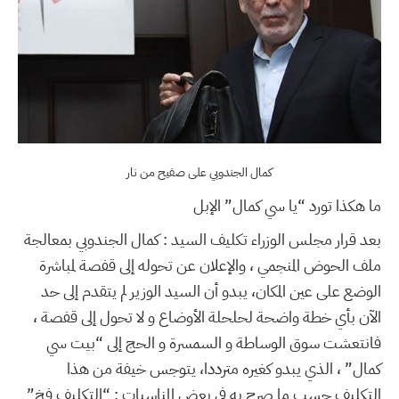
كمال الجندوبي على صفيح من نار
ما هكذا تورد “يا سي كمال” الإبل
بعد قرار مجلس الوزراء تكليف السيد : كمال الجندوبي بمعالجة
ملف الحوض المنجمي ، والإعلان عن تحوله إلى قفصة لمباشرة
الوضع على عين المكان، يبدو أن السيد الوزير لم يتقدم إلى حد
الآن بأي خطة واضحة لحلحلة الأوضاع و لا تحول إلى قفصة ،
فانتعشت سوق الوساطة و السمسرة و الحج إلى “بيت سي
كمال” ، الذي يبدو كغيره مترددا، يتوجس خيفة من هذا
التكليف حسب ما صرح به في بعض المناسبات : “التكليف فخ”