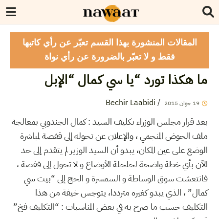
المقالات المنشورة بهذا القسم تعبّر عن رأي كاتبها
فقط و لا تعبّر بالضرورة عن رأي نواة
ما هكذا تورد “يا سي كمال “الإبل
Bechir Laabidi
/
19
جوان
2015
بعد قرار مجلس الوزراء تكليف السيد : كمال الجندوبي بمعالجة
ملف الحوض المنجمي ، والإعلان عن تحوله إلى قفصة لمباشرة
الوضع على عين المكان، يبدو أن السيد الوزير لم يتقدم إلى حد
الآن بأي خطة واضحة لحلحلة الأوضاع و لا تحول إلى قفصة ،
فانتعشت سوق الوساطة و السمسرة و الحج إلى “بيت سي
كمال” ، الذي يبدو كغيره مترددا، يتوجس خيفة من هذا
التكليف حسب ما صرح به في بعض المناسبات : “التكليف فخ”