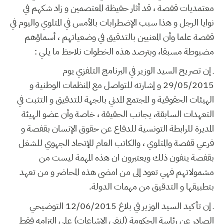
معتمديات قفصة ، قد أثار حفيظة المعتصمين و زاد شكهم في
نوايا الرجل و هذا سبب الإضطرابات بالأمس في المتلوي واليوم في
قفصة علما وأن المعنيين بالتدقيق في وضعياتهم ، أسماؤهم
مضبوطة مسبقا، وبترصد هذه الخطوات نلاحظ ما يلي :
ـ إن تصريح السيد الوزير في البرنامج التلفزي يوم
29/05/2015 و إشارته للتواصل مع المنظمات الوطنية و
الهيئات الحقوقية و المجتمع المدني بالجهة للتدقيق و التثبت في
التعهدات السابقة، يجانب الحقيقة ، خاصة وأن عضو الهيئة
المديرة للرابطة التونسية للدفاع عن حقوق الإنسان بقفصة و
فرعي قفصة والمتلوي ، والكاتب العام للإتحاد الجهوي للشغل
بقفصة ينفون ذلك ويعتبرون ان هذه المهمة ليست من
مشمولاتهم فهي تعود إلى من امضى هذه المحاضر و من تعهد
بتطبيقها و التدقيق من مهمات الدولة.
ـ إن تأكيد السيد الوزير في بلاغ 12/06/2015 التوضيحي
الصادر عن رئاسة الحكومة (لنفي الإشاعات) على إلتزامه فقط