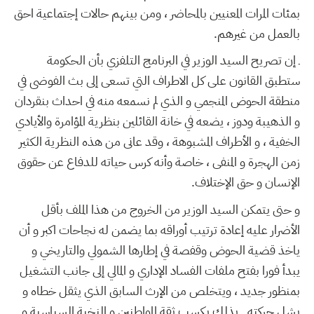
بمئات المرات المعنيين بالمحاضر ، ومن بينهم حالات إجتماعية احق
بالعمل من غيرهم.
ـ إن تصريح السيد الوزير في البرنامج التلفزي بأن الحكومة
ستطبق القانون على كل الاطراف التي تسعى إلى بث الفوضى في
منطقة الحوض المنجمي و الذي لم نسمعه منه في احداث بنقردان
و الذهيبة ودوز ، يضعه في خانة القائلين بنظرية المؤامرة والأيادي
الخفية ، و الأطراف المشبوهة ، وقد عانى من هذه النظرية الكثير
زمن الهجرة و المنفى ، خاصة وأنه كرس حياته للدفاع عن حقوق
الإنسان و حق الإختلاف.
و حتى يتمكن السيد الوزير من الخروج من هذا الملف بأقل
الأضرار عليه إعادة ترتيب أوراقه بما يضمن له نجاحات اكبر و أن
ياخذ قضية الحوض وقفصة في إطارها الشمولي والتاريخي و
يبدأ فورا بفتح ملفات الفساد الإداري و المالي إلى جانب التشغيل
بمنظور جديد ، ويتخلص من الإرث السابق الذي يثقل خطاه و
يشل حركته . بذلك يكسب ثقة المواطنين و النخبة السياسية و