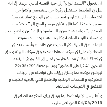
أن يتحول ’’السيد الوزير’’ إلى جهة قفصة لمباشرة مهمته إلا انه
ظل في العاصمة يستقبل وفودا من المعتصمين و كثيرا من
الاشخاص للإستشارة و أخذ صورة عن الوضع عملا بنصيحة
بعض الاصدقاء كما قال. فكان موسم الحج إلى ” بيت كمال
الجندوبي” ، وانتعشت سوق السماسرة و المتطفلين و الإنتهازيين
و اصحاب المآرب الخاصة و كل من هب ودب . وانتشرت
الإشاعات في الجهة ، كثر الحديث عن قائمات وأسماء تعد في
الخفاء لإنتدابها في شركة فسفاط قفصة و في شركات البيئة و حتى
في قطاع الحظائر مما اضطر سي كمال إلى الظهور في البرنامج
التلفزي “شكرا على الحضور” يوم الجمعة29/05/2015
ليوضح موقفه مما يشاع ويؤكد على تواصله مع الهيئات
الحقوقية و المنظمات الوطنية والمجتمع المدني بالجهة للتثبت و
التدقيق في التعهدات السابقة.
و أعلن عن الإلتزام فقط بما ورد في بيان الحكومة الصادر في
04/06/2015 الذي نص على :