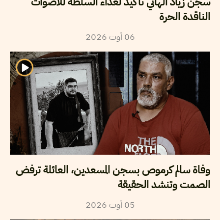
سجن زياد الهاني تأكيد لعداء السلطة للأصوات
الناقدة الحرة
2026
أوت
06
وفاة سالم كرموص بسجن المسعدين، العائلة ترفض
الصمت وتنشد الحقيقة
2026
أوت
05