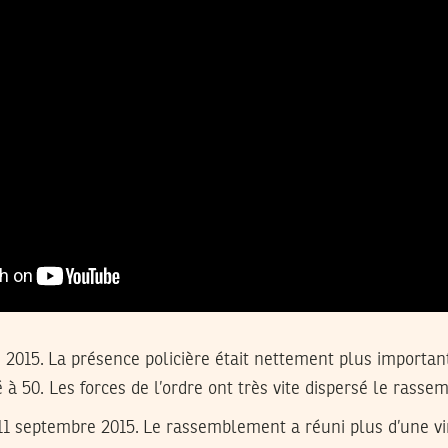
 2015.
La présence policière était nettement plus importa
 à 50. Les forces de l’ordre ont très vite dispersé le rass
1 septembre 2015.
Le rassemblement a réuni plus d’une vi