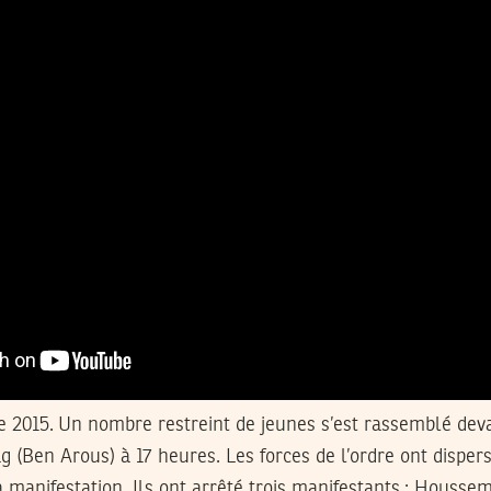
 2015.
Un nombre restreint de jeunes s’est rassemblé deva
 (Ben Arous) à 17 heures. Les forces de l’ordre ont dispers
a manifestation. Ils ont arrêté trois manifestants : Houssem 