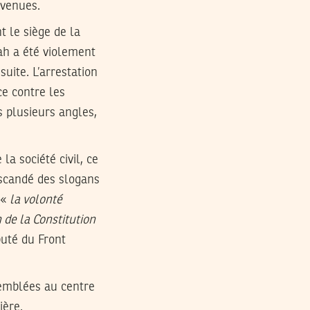
rvenues.
 le siège de la
ah a été violement
suite. L’arrestation
ce contre les
s plusieurs angles,
la société civil, ce
 scandé des slogans
 «
la volonté
 de la Constitution
uté du Front
emblées au centre
ière.