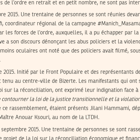
s de l’ordre en retrait et en petit nombre, ne sont pas inte
re 2015.
Une trentaine de personnes se sont réunies devant
afi, coordinateur régional de la campagne #Manich_Masam
r les forces de l’ordre, auxquelles, il a pu échapper par la 
ve a son discours dénonçant les abus policiers et la violen
moins oculaires ont noté que des policiers avait filmé, sou
.
e 2015.
Initié par le Front Populaire et des représentants de 
tenu au centre-ville de Bizerte. Les manifestants qui ont
oi sur la réconciliation, ont exprimé leur indignation face à
ntourner la loi de la justice transitionnelle et la violation
e ce rassemblement, étaient présents Jilani Hammami, dép
 Maître Anouar Ksouri, au nom de la LTDH.
2 septembre 2015.
Une trentaine de personnes se sont rass
 projet de la loi sur la réconciliation économique et financ