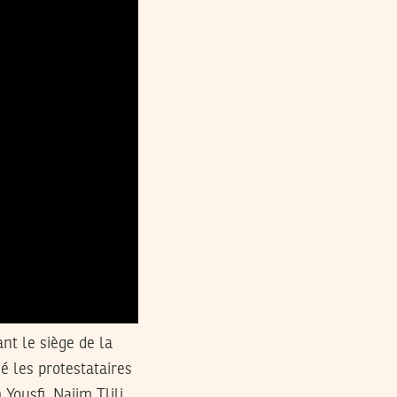
nt le siège de la
é les protestataires
Yousfi, Naiim Tlili