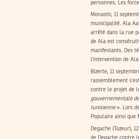
personnes. Les force
Monastir, 11 septemb
municipalité. Ala A
arrêté dans la rue pa
de Ala est consécuti
manifestants. Des té
l’intervention de Ala
Bizerte, 11 septembr
rassemblement s’est 
contre le projet de l
gouvernementale de co
tunisienne
». Lors d
Populaire ainsi que
Degache (Tozeur), 1
de Degache contre le