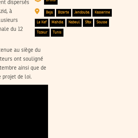
Droits
ent dispersés
zid, à
Beja
Bizerte
Jendouba
Kasserine
lusieurs
Le Kef
Mahdia
Nabeul
Sfax
Sousse
nale du 12
Tozeur
Tunis
enue au siège du
ateurs ont souligné
ptembre ainsi que de
projet de loi.