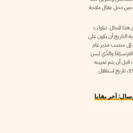
ة 1903، بل ويسجّل التاريخ التونسيّ بداية التحرّكات الاحتجاجيّة النقابيّة منذ سنة 1904 حين دخل عمّال ملاحة
 أخرى هذا المجال. تناولت
 التاريخ أن يكون على
Norbert d” الذّي يشغل بالإضافة إلى منصب مدير عام
لفرنسيّة) والذّي ليس
، قائد القوات الاستعمارية بقابس منذ سنة 1951، قبل أن يتم تعيينه
كمتفقد للقوات في شمال أفريقيا في عام 1949. والذّي كان قد أمر بعمليّات في قفصة سنة 1956، تاريخ استقلال
سال: آخر بقايا