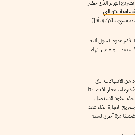
 تصريح الوزير الذّي حضر
 سامية عبّو التي
تونسيّ. ولكنّ في أقلّ
الأكثر غموضا حول آلية
ة بعد الثورة من انهاء
من الانتهاكات التي
لأخيرة استعمارا اقتصاديّا
دّد عقود الاستغلال
صريح العبارة الغاء عقد
تجديد العقد ضمنيّا مرّة أخرى لسنة