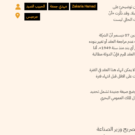
Zakaria Hamad
مهدي جمعة
الحبيب الصيد
ان توضيحيّ على
ها مستقبلا. وقد ذكّرت «أنّ
جرجيس
قت الحالي ليست
الشركة لم تكتفي بالبيان، بل أعلن المدير الفنّي للشركة العامة للملاّحات التونسية رياض ماشطة على إذاعة اكبرس أف أم مساء يوم الإثنين 07 ديسمبر أنّ الشركة
عدم مراجعة العقد أو تغيير بنوده
وقيمة الإستغلال أو الزيادة في نسبة مرابيحها. مضيفا بالحرف الواحد «ما ذنب الشركة في هذا الموضوع مادام السلطات لم تطلب تغيير أي بند منذ سنة 1949». أمّا
 2014، فأشار رياض ماشطة أنّ هذه العمليّة تمّت بصفة آلية سنة 2014، لأنه وفق العقد المبرم فإنّ الدولة مطالبة
ت الوزارة أنه لا يمكن انهاء هذا العقد في الفترة
ود الاتفاق مع الشركة والذّي ينصّ على أنه يمكن لاحد الأطراف المتعاقدة التقدم لإبطال الاتفاق 10 سنوات على الاقل قبل انتهاء فترة
على وضع صيغة جديدة تشمل تحديد
من توقيف العمل باتفاقية سنة 1949 للزمة اشغال واستغلال الملك العمومي البحري
وم الاحد 06 ديسمبر 2015، وذلك إثر تصريح وزير الصناعة