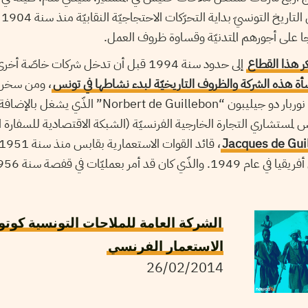
سن
على أجورهم المتدنيّة وقساوة ظروف العمل.
ر هذا القطاع
إلى حدود سنة 1994 قبل أن تدخل شركات خاصّة
أة هذه الشركة والظروف التاريخيّة لبدء نشاطها في تونس
، ومن سخرية
رأس الشركة اليوم السيّد نوربار دو جيليبون “e Guillebon
مستشاري التجارة الخارجية الفرنسيّة (الشبكة الاقتصادية للسفارة ا
Jacques de Gui
الشركة العامة للملاحات التونسية كوتو
الاستعمار الفرنسي
26/02/2014