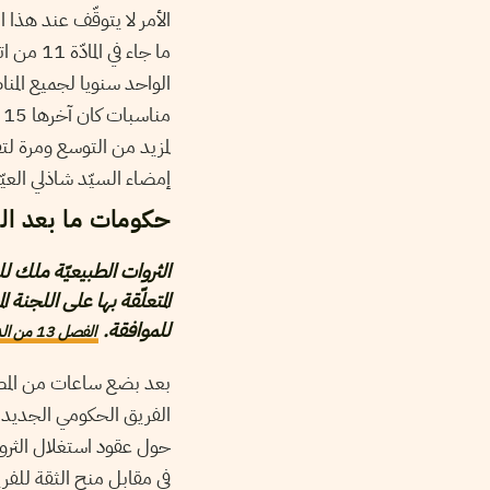
الأمر لا يتوقّف عند هذا
الواحد سنويا لجميع المن
لمزيد من التوسع ومرة لت
إمضاء السيّد شاذلي العيّ
حكومات ما بعد الث
الثروات الطبيعيّة ملك 
المتعلّقة بها على اللجن
للموافقة.
الفصل 13 من الدستور التونسي
بعد بضع ساعات من المص
الفريق الحكومي الجديد 
حول عقود استغلال الثروا
في مقابل منح الثقة للف