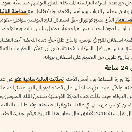
امل مع هذه الشركة الفرنسيّة المستغلّة للملح التونسيّ منذ ستّة عقود.
زارته في مجلس النواب يوم أمس الأحد، جاء كتفاعل مع
مداخلة النائبة
استعمار
الذّي يمنح كوتوزال حقّ استغلال الملح التونسيّ بتواطئ حكوميّ 
ّة استغلال الملح في تونس، والذّي ظلّ حتّى هذه اللحظة أحد القضايا 
ة في تونس من قبل الشركات الأجنبيّة. دون أن تتمكّن الحكومات المتعاقب
اريخ طويل من التعتيم على استغلال ثرواته.
ة
يّة وزارة الصناعة يوم أمس الأحد،
تحدّثت النائبة سامية عبّو
عن عدد 
معنيّة، ولكنّها عرّجت في مداخلتها على قضيّة كوتوزال التي اعتبرتها هذه ا
 الدولة، حيث ظلّت هذه الشركة الفرنسيّة تستغلّ الملك العموميّ وتج
حرم تونس من حقّها في عائدات ثرواتها الطبيعيّة. وقد طالبت النائبة ب
الاستغلال مع شركة كوتوزال قبل سنة 2018 لأنّه في حال تجاوز هذا التاريخ فيتّم 