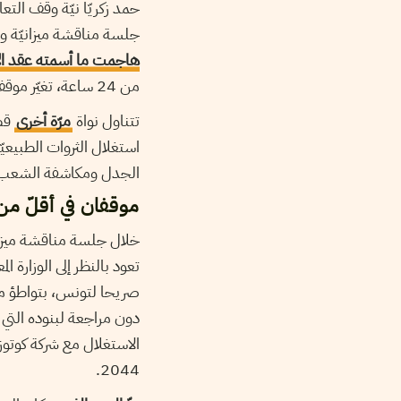
حمد زكريّا نيّة وقف التع
جلسة مناقشة ميزانيّة و
هاجمت ما أسمته عقد ال
من 24 ساعة، تغيّر موقف الوزير ليعود للحديث عن مراجعة أو تعديل وليس بالضرورة الإلغاء.
تتناول نواة
مرّة أخرى
قضي
استغلال الثروات الطبيعيّ
الجدل ومكاشفة الشعب بت
موقفان في أقلّ من 24 ساع
خلال جلسة مناقشة ميزان
تعود بالنظر إلى الوزارة ال
صريحا لتونس، بتواطؤ من
دون مراجعة لبنوده التي ت
2044.