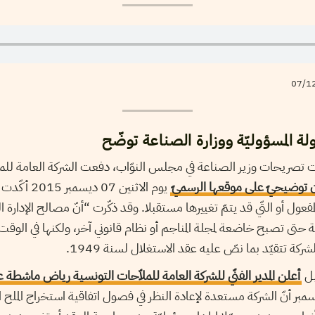
لة المسؤوليّة ووزارة الصناعة توضّح
تلت تصريحات وزير الصناعة في مجلس النوّاب، دفعت الشركة العامة للم
ن توضيحيّ على موقعها الرسميّ
يوم الاثنين 07 
مفعول أو التّي قد يتمّ تغييرها مستقبلا. وقد ذكّرت “أنّ مصالح الإدارة 
ة حتى تصبح خاضعة لمجلة المناجم أو نظام قانوني آخر، ولكنها في الوق
ركة تتقيّد بما نصّ عليه عقد الاستغلال لسنة 1949.
بل
أعلن المدير الفنّي للشركة العامة للملاّحات التونسية رياض ماشطة 
 يوم الإثنين 07 ديسمبر أنّ الشركة مستعدة لإعادة النظر في فصول اتفاقية استخراج الملح