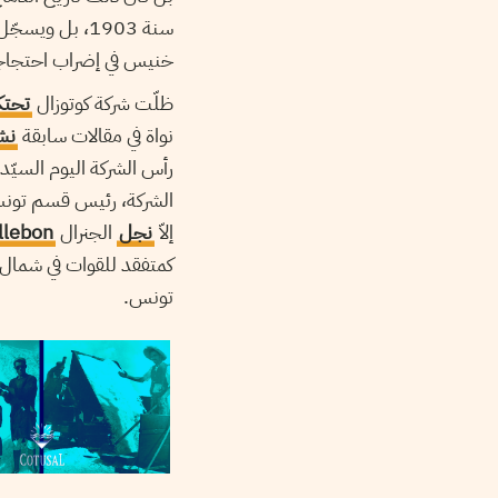
خنيس في إضراب احتجاجا 
ظلّت شركة كوتوزال
تحتك
نواة في مقالات سابقة
نش
الشركة، رئيس قسم تونس ل
إلاّ
نجل
الجنرال
llebon
تونس.