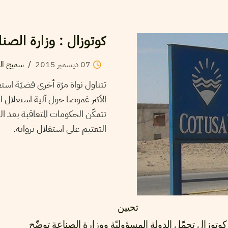
كوتوزال : وزارة الصنا
07
ديسمبر
2015
/
سميح الب
تتناول نواة مرّة أخرى قضيّة است
الأكثر غموضا حول آلية استغلال ا
تتمكّن الحكومات المتعاقبة بعد 
التعتيم على استغلال ثرواته.
تحيين
كوتوزال تحمّل الدولة المسؤوليّة ووزارة الصناعة توضّح