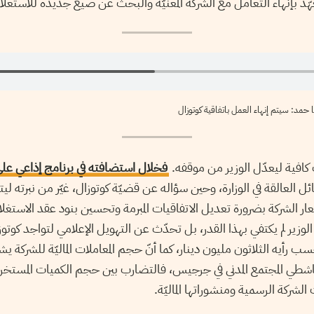
هّد بإنهاء التعامل مع الشركة المعنيّة والبحث عن صيغ جديدة للاستغل
يا حمد: سيتم إنهاء العمل باتفاقية كوتوزال
فخلال استضافته في برنامج إذاعي عل
ئل العالقة في الوزارة، وحين سؤاله عن قضيّة كوتوزال، غيّر من نبرته 
ار حتّى 2019، لإشعار الشركة بضرورة تعديل الاتفاقيات المبرمة وتحسين بنود عقد الا
لوزير لم يكتفي بهذا القدر، بل تحدّث عن التهويل الإعلامي لتواجد كوت
حسب رأيه الثلاثون مليون دينار، كما أنّ حجم المعاملات الماليّة للشركة 
شطي المجتمع المدني في جرجيس، فالتضارب بين حجم الكميات المستخرج
الشركة الرسمية ومنشوراتها الماليّة.