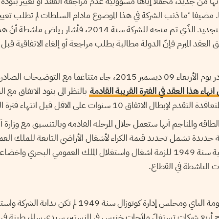
ا من جديد، محمّلا إياها مسؤوليّة عدم مراجعة العقد أو تغيير بنوده 
ا. مضيفا ‘ما ذنب الشركة في هذا الموضوع مادام السلطات لم تطلب تغيي
1949″. أمّا بخصوص التجديد الذّي تم منحه للشركة سنة 2014،
2014، لأنه وفق العقد المبرم فإنّ الدولة مطالبة بطلب مراجعة أو إلغاء الاتفاقية
بيان وزارة الصناعة الصادر يوم الأربعاء 09 ديسمبر 2015، جاء متناغما مع
 انهاء هذا العقد في الفترة القريبة القادمة
بالنظر الى بنود الاتفاق مع ا
لاتفاق 10 سنوات على الاقل قبل انتهاء فترة التمديد الجارية.
طاقة والمناجم أنها ستعمل خلال المرحلة القادمة وبالتنسيق مع وزارة 
جديدة تشمل تحديد قيمة الكراء لأشغال الأراضي التابعة للملك الع
من توقيف العمل باتفاقية سنة 1949 للزمة اشغال واستغلال الملك العمومي البحر
ات الناشطة في القطاع.
الاتفاقيّة الممضاة بين حكومة الباي ومجلس إدارة كوتوزال سنة 
ج أربع شركات تستغلّ ملاّحات خنيس في المنستير، سيدي سالم، طينة 