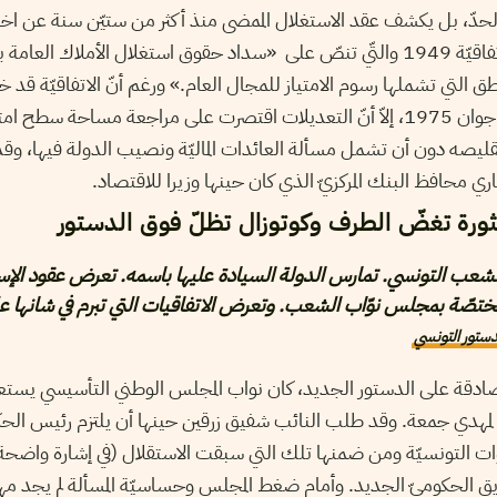
 الحدّ، بل يكشف عقد الاستغلال الممضى منذ أكثر من ستيّن سنة عن اخلا
اطق التي تشملها رسوم الامتياز للمجال العام.» ورغم أنّ الاتفاقيّة ق
مناسبات كان آخرها 15 جوان 1975، إلاّ أنّ التعديلات اقتصرت على مراجعة مساحة 
قليصه دون أن تشمل مسألة العائدات الماليّة ونصيب الدولة فيها، وقد
اري محافظ البنك المركزيّ الذي كان حينها وزيرا للاقتصاد.
ورة تغضّ الطرف وكوتوزال تظلّ فوق الدستور
للشعب التونسي. تمارس الدولة السيادة عليها باسمه. تعرض عقود الإس
ة المختصّة بمجلس نوّاب الشعب. وتعرض الاتفاقيات التي تبرم في شانها 
ادقة على الدستور الجديد، كان نواب المجلس الوطني التأسيسي يست
لمهدي جمعة. وقد طلب النائب شفيق زرقين حينها أن يلتزم رئيس الحك
ت التونسيّة ومن ضمنها تلك التي سبقت الاستقلال (في إشارة واضحة ل
ريق الحكوميّ الجديد. وأمام ضغط المجلس وحساسيّة المسألة لم يجد 