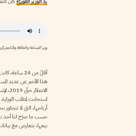
ردّ الوزير الفوريّ
كان التع
وزير الصناعة والطاقة والمناجم زكر
أقلّ من 24 ساعة، كانت كافية ليعدّل الوزير من موقفه.
هذا الأخير عن عديد المسا
الانتظ
استجابت لمطلب الوزارة. ا
أرباحها، التي لا تتجاوز ب
حسب ما صرّح لنا أحد نا
بيعها، يتعارض مع بيانات 