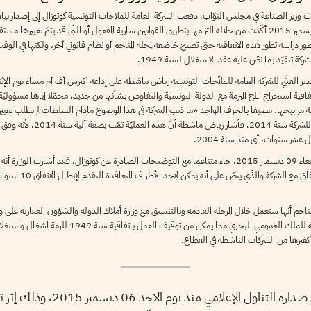
ات وزير الصناعة في مجلس النوّاب، دفعت الشركة العامة للملاحات التونسية كوتوزال إلى إصدار بي
موقعها الرسميّ يوم الاثنين 07 ديسمبر 2015 أكّدت من خلاله التزامها بتطبيق القوانين سارية المفعول أو التّي قد يتمّ تغيير
طور دراسة تطور هذه الاتفاقية حتى تصبح خاضعة لمجلة المناجم أو نظام قانوني آخر، ولكنها في الو
كة تتقيّد بما نصّ عليه عقد الاستغلال لسنة 1949.
قية استخراج الملح المبرمة مع الدولة التونسية والتفاوض بشأنها من جديد، محمّلا إياها مسؤوليّة 
بخصوص التجديد الذّي تم منحه للشركة سنة
 عشر سنوات، أي منذ سنة 2004.
بيان وزارة الصناعة الصادر يوم الأربعاء 09 ديسمبر 2015، جاء متناغما مع التوضيحات الصادرة عن كوتوزال. فقد أشار
القريبة القادمة بالنظر الى بن
مناجم أنها ستعمل خلال المرحلة القادمة وبالتنسيق مع وزارة أملاك الدولة والشؤون العقارية 
قيمة الكراء لأشغال الأراضي التابعة للملك العمومي البحري مما يمكن 
كغيرها من الشركات الناشطة في القطاع.
إلى صدارة التناول الإعلامي منذ ي