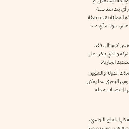
وقيمة الإستغلال أو
ر أي بند منذ سنة
 فأشار رياض ماشطة أنّ هذه العمليّة تمّت بصفة
 قبل عشر سنوات، أي منذ
 التوضيحات الصادرة عن كوتوزال. فقد
لشركة والذّي ينصّ على
أملاك الدولة والشؤون
مومي البحري مما يمكن
ي واخضاعها لمقتضيات مجلة
1949 لم تكن بداية الشركة واستغلالها للملح التونسيّ،
في صفاقس ومقرين منذ