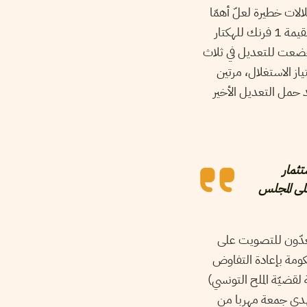
لات خطيرة لعلّ أهمّا
ما جاء في المادّة 11 من اتفاقيّة 1949 والتّي تنصّ على «سداد حقوق استغلال الأملاك العامة بقيمة 1 فرنك للهكتار
د خضعت للتعديل في ثلاث
سطح امتياز الاستغلال، مرتين
 حمل التعديل الأخير
تثمار
على المجلس
عدّون للتصويت على
ومة بإعادة التفاوض
قضيّة الملح التونسي)
مهدي جمعة مهربا من