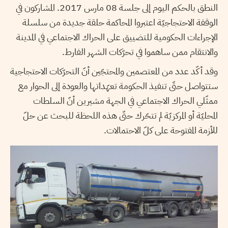
النطق بالحكم اليوم إلى جلسة 08 مارس 2017. المشاركون في
الوقفة الاحتجاجيّة اعتبروا المحاكمة حلقة جديدة من سلسلة
الإجراءات الحكومية للتضييق على الحراك الاجتماعي في المدينة
والانتقام ممن ساهموا في تحرّكات الشهر الفارط.
وقد أكّد عدد من المعتصمين والمحتجّين أنّ التحرّكات الاحتجاجية
ستتواصل حتّى تنفيذ الحكومة تعهّداتها والعودة إلى الحوار مع
ممثّلي الحراك الاجتماعي في الجهة مشيرين أنّ السلطات
المحليّة أو المركزيّة لم تتحّرك حتّى هذه اللحظة للبحث عن حلّ
للأزمة المفتوحة على كلّ الاحتمالات.