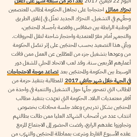
اليوم 22 فيفري 2017
بعد أكثر من سبعة أشهر على اعلان
تحرّك مماثل
احتجاجا على تجاهل الحكومة لمطالب المعتصمين
وحقّهم في التشغيل. التحرّك الجديد تمثّل في إغلاق الطريق
الوطنية الرابطة بين صفاقس وقفصة بأجساد المحتجّين،
والتجمهر أمام مقرّ المعتمدية واحتجاز شاحنة لنقل المحروقات.
ويأتي هذا التصعيد بحسب المحتجّين على إثر تنصّل الحكومة
من وعودها بتشغيل جزء من المعطّلين عن العمل ممن فاقت
أعمارهم الأربعين سنة. وقد لعب الاتحاد المحلي للشغل دور
الوسيط بين الحكومة والمحتجّين بعد
تصاعد موجة الاحتجاجات
في الجهة خلال شهر جانفي 2017
للمطالبة بتنفيذ حزمة من
المطالب التي تتمحور جلّها حول التشغيل والتنمية في واحدة من
أفقر معتمديات البلاد. الحكومة التي تعهّدت بتنفيذ مطالب
المحتجّين بشكل تدريجيّ وعقد جلسة محادثات بخصوص
انتداب عدد من أصحاب الشهائد العليا ممن طالت بطالتهم
وتجاوزوا عقدهم الرابع، رفضت الحضور إلى الاجتماع المزمع
عقده الأسبوع الفارط وشرعت بمماطلة المحتجّين والتهرّب من