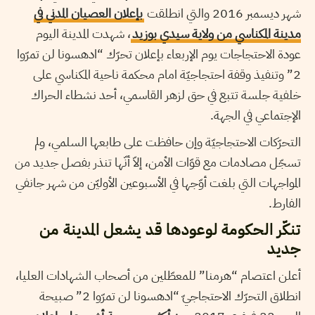
شهر ديسمبر 2016 والتي انطلقت
بإعلان العصيان المدني في
مدينة المكناسي من ولاية سيدي بوزيد
، شهدت المدينة اليوم
عودة الاحتجاجات يوم الإربعاء بإعلان تحرّك “ادهسونا لن تمرّوا
2” وتنفيذ وقفة احتجاجيّة امام محكمة ناحية المكناسي على
خلفية جلسة تتبع في حق لزهر القاسمي، أحد نشطاء الحراك
الإجتماعي في الجهة.
التحرّكات الاحتجاجيّة وإن حافظت على طابعها السلمي، ولم
تسجّل مصادمات مع قوّات الأمن، إلاّ أنّها تنذر بفصل جديد من
المواجهات التي بلغت أوّجها في الأسبوعين الأوليّن من شهر جانفي
الفارط.
تنكّر الحكومة لوعودها قد يشعل المدينة من
جديد
أعلن اعتصام “هرمنا” للمعطّلين من أصحاب الشهادات العليا،
انطلاق التحرّك الاحتجاجيّ “ادهسونا لن تمرّوا 2” صبيحة