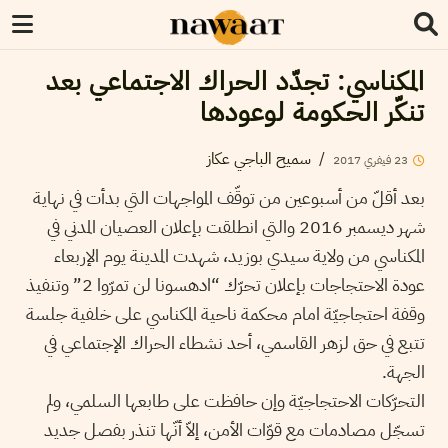
المكناسي: تجدّد الحراك الاجتماعي بعد
تنكّر الحكومة لوعودها
/
سميح الباجي عكاز
23
فيفري
2017
بعد أقلّ من أسبوعين من توقّف المواجهات التي بدأت في نهاية
شهر ديسمبر 2016 والتي انطلقت بإعلان العصيان المدني في
المكناسي من ولاية سيدي بوزيد، شهدت المدينة يوم الإربعاء
عودة الاحتجاجات بإعلان تحرّك “ادهسونا لن تمرّوا 2” وتنفيذ
وقفة احتجاجيّة امام محكمة ناحية المكناسي على خلفية جلسة
تتبع في حق لزهر القاسمي، أحد نشطاء الحراك الإجتماعي في
الجهة.
التحرّكات الاحتجاجيّة وإن حافظت على طابعها السلمي، ولم
تسجّل مصادمات مع قوّات الأمن، إلاّ أنّها تنذر بفصل جديد