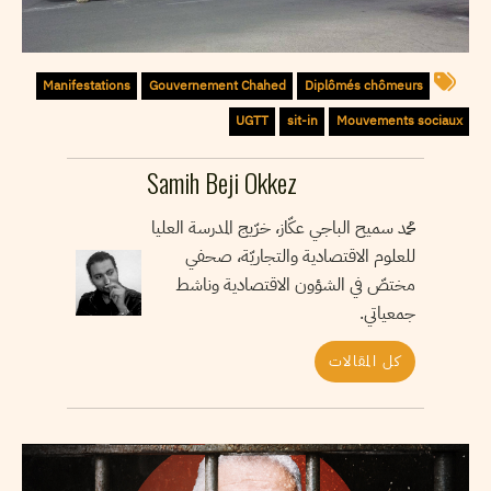
Manifestations
Gouvernement Chahed
Diplômés chômeurs
UGTT
sit-in
Mouvements sociaux
Samih Beji Okkez
محمد سميح الباجي عكّاز، خرّيج المدرسة العليا
للعلوم الاقتصادية والتجاريّة، صحفي
مختصّ في الشؤون الاقتصادية وناشط
جمعياتي.
كل المقالات