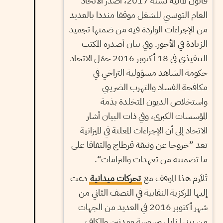
قانون المالية لسنة 2017، أصدر الاتحاد
العام التونسي للشغل موقفا منددا بالعديد
من الإجراءات الواردة فيه من ضمنها تجميد
الزيادة في الأجور. وفي بيان أصدره المكتب
التنفيذي في 18 أكتوبر 2016 حمّل الاتحاد
حكومة الشاهد مسؤولية التراخي في
مكافحة الفساد والتهرب الضريبي
واستخلاص الديون المتخلدة بذمة
المؤسسات الكبرى، وفي ذات البيان أشار
الاتحاد إلى أن الإجراءات المعلنة في الميزانية
تعد ”خروجا عن وثيقة قرطاج والتفافا على
ما تضمنته من تعهدات والتزامات“.
تَلاَزم هذا الموقف مع
تحركات ميدانية
دعت
إليها المركزية النقابية في النصف الثاني من
شهر أكتوبر 2016 في العديد من الجهات
من بينها نابل وسوسة ومدنين والكاف