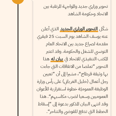
تحوير وزاري جديد والمواجهة المرتقبة بين
الاتحاد وحكومة الشاهد
شكّل
التحوير الوزاري الجديد
الذي أعلن
عنه يوسف الشاهد يوم السبت 25 فيفري
مقدمة لصراع جديد بين الاتحاد العام
التونسي للشغل والحكومة. وقد اعتبر
المكتب التنفيذي للاتحاد في
بيان له
هذا
التحوير ”تملصا من الاتفاقات التي جاءت
بها وثيقة قرطاج“، مشيرا إلى أن ”تعيين
رجل أعمال (خليل الغرياني) على رأس وزارة
الوظيفة العموميّة خطوة استفزازية للأعوان
العموميين وسعيا لضرب مكاسبهم“. هذا
وقد انتهى البيان المذكور بدعوة إلى ”إسقاط
الخطط التي تدفع للفوضى والتناحر“.