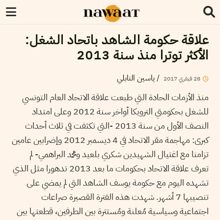
علاقة حكومة الشاهد باتحاد الشغل:
الأكثر توترا منذ سنة 2013
/
ياسين النابلي
28
فيفري
2017
منذ الأزمات الحادة التي طبعت علاقة الاتحاد العام التونسي
للشغل بحكومتي الترويكا أواخر سنة 2012 وعلى امتداد
النصف الأول من سنة 2013 -التي تكثفت في ثلاث أحداث
كبرى: مهاجمة مقر الاتحاد في 4 ديسمبر 2012 وإضرابين عامين
تزامنا مع اغتيال الشهيدين شكري بلعيد ومحمد البراهمي- لم
تعرف علاقة الاتحاد بحكومات ما بعد 2013 تدهورا مثل الذي
تشهده اليوم مع حكومة يوسف الشاهد التي لم يمضي على
تنصيبها 7 أشهر. شهدت هذه الفترة القصيرة صراعات
اجتماعية وسياسية مُعلنة ومُستترة بين الطرفين، قطعتها بين