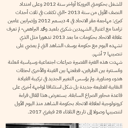
للشغل بحكومتي الترويكا أواخر سنة 2012 وعلى امتداد
النصف الأول من سنة 2013 -التي تكثفت في ثلاث أحداث
كبرى: مهاجمة مقر الاتحاد في 4 ديسمبر 2012 وإضرابين عامين
تزامنا مع اغتيال الشهيدين شكري بلعيد ومحمد البراهمي- لم تعرف
علاقة الاتحاد بحكومات ما بعد 2013 تدهورا مثل الذي
تشهده اليوم مع حكومة يوسف الشاهد التي لم يمضي على
تنصيبها 7 أشهر.
شهدت هذه الفترة القصيرة صراعات اجتماعية وسياسية مُعلنة
ومُستترة بين الطرفين، قطعتها بين الفينة والأخرى لحظات
هدوء ومناورة. ولم يؤسس التغيير الجديد في تركيبة القيادة
النقابية لقطيعة جديدة بل شكل استئنافا لمواجهة أخرى على
قاعدة محاور الصراع السابقة. يستعرض هذا المقال قراءة
كرونولوجية لعلاقة الاتحاد بحكومة الشاهد منذ اليوم الأول
لتنصيبها وصولا إلى تاريخ الثلاثاء 28 فيفري 2017.