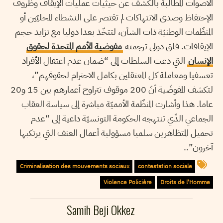
الأصوات المطالبة بالكشف عن حيثيات عمليات الإيقاف وظروف
الإحتفاظ وصدى الانتهاكات لم تقتصر على النشطاء المحليّين أو
المنظّمات الوطنيّة ذات الشأن، لتتخّذ بعدا دوليا مع تزايد حجم
الإيقافات. قلق دولي ترجمته
مفوضية الأمم المتحدة لحقوق
الإنسان
التي دعت السلطات إلى “ضمان عدم اعتقال الأفراد
تعسفيا ومعاملة كل المعتقلين بكامل الاحترام لحقوقهم”،
لتكشف المفوضّية أنّ 200 موقوف تتراوح أعمارهم بين 15 و20
عاما. هذا وأشارت المنظّمة الأمميّة مباشرة إلى سياسة العقاب
الجماعي الذّي تنتهجه الحكومة التونسيّة داعية إلى “عدم
تحميل المتظاهرين سلميا مسؤولية أعمال العنف التي يرتكبها
آخرون”..
Criminalisation des mouvements sociaux
contestation sociale
Violence Policière
Droits de l'Homme
Samih Beji Okkez