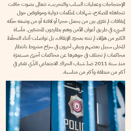
الإحتجاجات وعمليات السلب والتخريب، تتعالى بصوت خافت
تتجاهله المصادح، شهادات لمنظّمات دولية وموقوفين حول
إيقافات لم تفرّق بين من يحمل حجرا أو لافتة أو من وضعه حظّه
السيء في طريق أعوان الأمن وهم يطاردون المحتجّين. مأساة
الكثير من هؤلاء لم تنته بمجرّد الإيقاف، بل تواصلت أثناء التحفّظ
ليُخلى سبيل بعضهم ويبقى آخرون في سراح مشروط بانتظار
محاكمات لم تختلف في جوهرها عن محاكمات أخرى مستمرّة
منذ سنة 2011 ضدّ شباب الحراك الاجتماعي الذّي تفجّر في
أكثر من منطقة وأكثر من مناسبة.