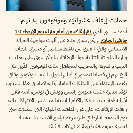
حملات إيقاف عشوائيّة وموقوفون بلا تهم
أحمد ساسي الذّي
تمّ إيقافه من أمام منزله يوم الإربعاء 10
جانفي الجاري
لم يكن سوى مثالا على آليات مواجهة الحراك
الاجتماعي والتّي لم تفرّق بين ناشط سياسي أو محتجّ. بلاغات
وزارة الداخليّة المتتالية حول الإيقافات لم تركّز سوى على عمليات
النهب والسرقة والتخريب لتتجاهل مئات الموقوفين الذّين تمّ
الزجّ بهم في قضايا تتمحور في أغلبها حول الشغب وتكوين وفاق
بقصد الإعتداء على الممتلكات العامة أو الخاصّة. في هذا السياق،
تؤكّد مديرة مكتب هيومن رايتس ووتش في تونس، آمنة قلالي
أنّ المنظّمة رصدت خلال الأيّام الماضية العديد من الانتهاكات التي
رافقت الإيقافات، على غرار المداهمات الليليّة التي استمرّت حتى
يوم الجمعة الفارط في طبربة رغم تراجع الاحتجاجات هناك.
لتضيف موضحّة طبيعة الانتهاكات قائلة: