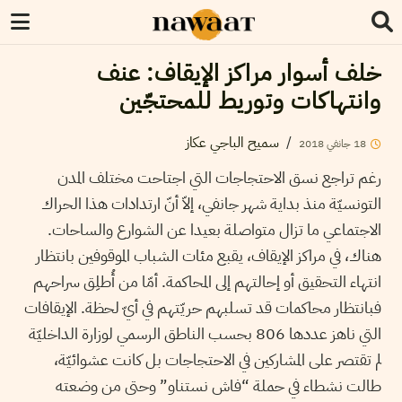
خلف أسوار مراكز الإيقاف: عنف
وانتهاكات وتوريط للمحتجّين
/
سميح الباجي عكاز
18
جانفي
2018
رغم تراجع نسق الاحتجاجات التي اجتاحت مختلف المدن
التونسيّة منذ بداية شهر جانفي، إلاّ أنّ ارتدادات هذا الحراك
الاجتماعي ما تزال متواصلة بعيدا عن الشوارع والساحات.
هناك، في مراكز الإيقاف، يقبع مئات الشباب الموقوفين بانتظار
انتهاء التحقيق أو إحالتهم إلى المحاكمة. أمّا من أُطلِق سراحهم
فبانتظار محاكمات قد تسلبهم حريّتهم في أيّ لحظة. الإيقافات
التي ناهز عددها 806 بحسب الناطق الرسمي لوزارة الداخليّة
لم تقتصر على المشاركين في الاحتجاجات بل كانت عشوائيّة،
طالت نشطاء في حملة “فاش نستناو” وحتى من وضعته