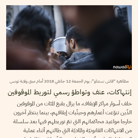
مظاهرة “فاش نستناو”، يوم الجمعة 12 جانفي 2018 أمام مبنى ولاية تونس
إنتهاكات، عنف وتواطؤ رسمي لتوريط الموقوفين
خلف أسوار مراكز الإيقاف، ما يزال يقبع المئات من الموقوفين
الذّين تنوّعت أعمارهم وحيثّيات إيقافهم، بينما ينتظر آخرون
خارجا مواعيد محاكماتهم التي تمّ توريطهم فيها بعد سلسلة
من الانتهاكات القانونيّة والماديّة التي طالتهم أثناء عملية