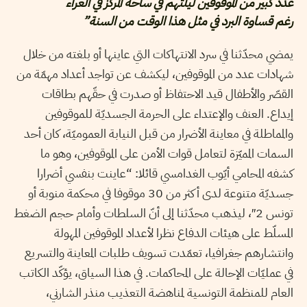
عدد كبير من الموقوفين ليلتهم في ساحة المركز في العراء
رغم قساوة البرد في مثل هذا الوقت من السنة”
يمضي محدّثنا في سرد الانتهاكات التي عاينها أو بلغته من خلال
شهادات عدد من الموقوفين، ليكشف عن تواجد أعداد مهمّة من
القصّر والأطفال قيد الاحتفاظ أو صدرت في حقّهم بطاقات
إيداع. العنف والإعتداء على الحرمة الجسديّة للموقوفين
والمماطلة في معاينة الأضرار من قبل النيابة العموميّة، كان أحد
السمات المميّزة لتعامل قوات الأمن على الموقوفين، وهو ما
كشفه المحامي أيّوب الغدامسي قائلا: “عاينت بنفسي أضرارا
جسديّة متنوعة لدى أكثر من 30 موقوفا في محكمة منوبة أو
تونس 2″، ليذهب محدّثنا إلى أنّ السلطات وأمام حجم الضغط
المسلّط على هيئات الدفاع نظرا لأعداد الموقوفين المهولة
وانتشارهم جغرافيا، تعمّدت تسويف طلبات المعاينة والتسريع
في عمليّات الإحالة على المحاكمات. في هذا السياق، يؤكّد الكاتب
العام للمنظمة التونسية لمناهضة التعذيب منذر الشارني،