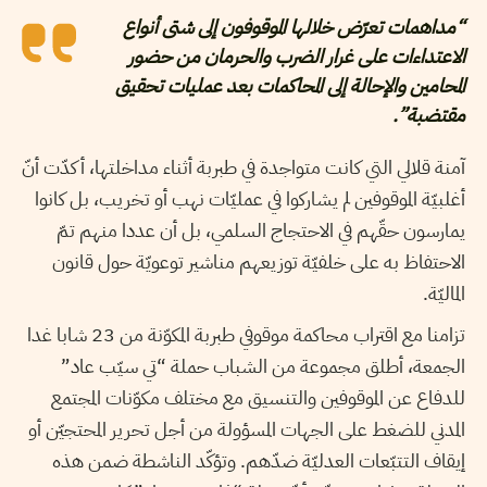
“مداهمات تعرّض خلالها الموقوفون إلى شتى أنواع
الاعتداءات على غرار الضرب والحرمان من حضور
المحامين والإحالة إلى المحاكمات بعد عمليات تحقيق
مقتضبة”.
آمنة قلالي التي كانت متواجدة في طبربة أثناء مداخلتها، أكدّت أنّ
أغلبيّة الموقوفين لم يشاركوا في عمليّات نهب أو تخريب، بل كانوا
يمارسون حقّهم في الاحتجاج السلمي، بل أن عددا منهم تمّ
الاحتفاظ به على خلفيّة توزيعهم مناشير توعويّة حول قانون
الماليّة.
تزامنا مع اقتراب محاكمة موقوفي طبربة المكوّنة من 23 شابا غدا
الجمعة، أطلق مجموعة من الشباب حملة “تي سيّب عاد”
للدفاع عن الموقوفين والتنسيق مع مختلف مكوّنات المجتمع
المدني للضغط على الجهات المسؤولة من أجل تحرير المحتجيّن أو
إيقاف التتبّعات العدليّة ضدّهم. وتؤكّد الناشطة ضمن هذه