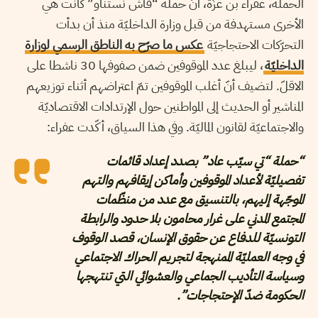
الحملة، عفراء بن عزّة، أنّ حملة “فاش نستناو” كانت هي
الأخرى مستهدفة من قبل وزارة الداخليّة منذ أن بدأت
التحرّكات الاحتجاجيّة
عكس ما صرّح به الناطق الرسمي لوزارة
الداخليّة
، ليبلغ عدد الموقوفين ضمن صفوفها 30 ناشطا على
الاقلّ. لتضيف أنّ أغلب الموقوفين تمّ اعتراضهم أثناء توزيعهم
المناشير أو الحديث إلى المواطنين حول الإرتدادات الاقتصاديّة
والاجتماعيّة لقانون الماليّة. وفي هذا السياق، أكّدت عفراء:
“حملة “تي سيّب عاد” بصدد إعداد قائمات
تفصيليّة لأعداد الموقوفين وأماكن إيقافهم والتهم
الموجّهة إليهم، بالتنسيق مع عدد من منظّمات
المجتمع المدني على غرار محامون بلا حدود والرابطة
التونسيّة للدفاع عن حقوق الإنسان، قصد الوقوف
في وجه العمليّة الممنهجة لتجريم الحراك الاجتماعي
وسياسة التأديب الجماعي والعشوائي التي تنتهجها
الحكومة ضدّ الإحتجاجات”.