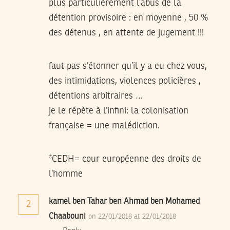
plus particulièrement l’abus de la
détention provisoire : en moyenne , 50 %
des détenus , en attente de jugement !!!
faut pas s’étonner qu’il y a eu chez vous,
des intimidations, violences policières ,
détentions arbitraires …
je le répète à l’infini: la colonisation
française = une malédiction.
*CEDH= cour européenne des droits de
l’homme
kamel ben Tahar ben Ahmad ben Mohamed
2
Chaabouni
on 22/01/2018 at 22/01/2018