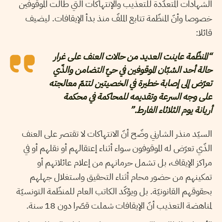
الشهادات المتعدّدة للتعذيب والإنتهاكات التي طالت الموقوفين
خصوصا وأنّ المنظّمة تتابع الملفّ منذ بدأ الإيقافات. ليضيف
قائلا:
“المنظّمة عاينت العديد من حالات العنف على غرار
حالة أحد الشبّان الموقوفين في حيّ التضامن والذّي
تعرّض إلى إصابة خطيرة في الخصيتين لتتمّ معالجته
على وجه السرعة وتقديمه للمحاكمة في محكمة
أريانة يوم الثلاثاء الفارط.”
السيّد منذر الشارني وضّح أنّ الانتهاكات لا تقتصر على العنف
الذّي تعرّض له الموقوفون سواء أثناء إعتقالهم أو نقلهم أو في
مراكز الإيقاف، بل تشمل حرمانهم من إعلام عائلاتهم أو
تمكينهم من حضور محام أثناء التحقيق واستغلال جهلهم
بحقوقهم القانونيّة. بل ويؤكّد الكاتب العام للمنظّمة التونسيّة
لمناهضة التعذيب أنّ الإيقافات شملت قصّرا دون 18 سنة.