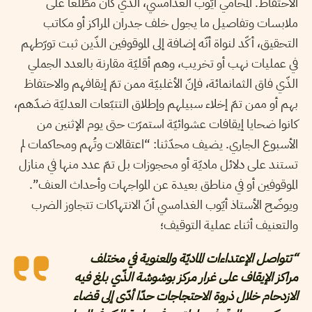
الاحتفاظ. المحامي أيّوب الغدامسي، الذّي كان مطّلعا على
ملابسات وتفاصيل ما يجول خلف جدران المراكز أو مكاتب
التحقيق، أكّد لنواة أنّه إضافة إلى الموقوفين الذّين ثبت تورّطهم
في عمليات نهب أو تخريب، وهم أقليّة مقارنة بالعدد الجملي
الذّي فاق الثمانمائة، فإنّ الأغلبيّة ممن تمّ إيقافهم والاحتفاظ
بهم أو ممن تمّ إخلاء سبيلهم وإطلاق التتبّعات العدليّة ضدّهم،
كانوا ضحايا إيقافات عشوائيّة استمرّت حتى يوم الإثنين من
الأسبوع الجاري. يضيف محدّثنا: “اعتقالات وتُهم ومحاكمات لم
تستند على دلائل ماديّة أو محجوزات بل تمّ عدد منها في منازل
الموقوفين أو في مناطق بعيدة عن المواجهات وأحداث العنف”.
ويوضّح الأستاذ أيّوب الغدامسي أنّ الانتهاكات تتجاوز الضرب
والتعنيف أثناء عملية التوقيف؛
“تتواصل الإعتداءات الماديّة والمعنوية في مختلف
مراكز الإيقاف على غرار مركز بوشوشة الذّي بلغ فيه
الازدحام خلال ذروة الاحتجاجات حدّا أدّى إلى قضاء