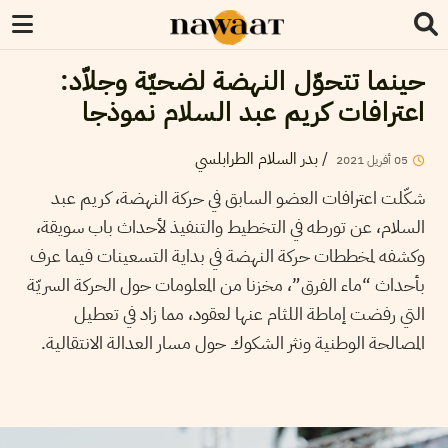
حينما تتحوّل النهضة لضحيّة وجلاّد:
اعترافات كريم عبد السلام نموذجا
/
بدر السلام الطرابلسي
05
أفريل
2021
شكّلت اعترافات العضو السابق في حركة النهضة، كريم عبد
السلام، عن تورطه في التخطيط والتنفيذ لأحداث باب سويقة،
وكشفه لمخططات حركة النهضة في بداية التسعينات فيما عرف
بأحداث “ماء الفرق”، مخزنا من المعلومات حول الحركة السريّة
التي رفضت إماطة اللثام عنها لعقود، مما زاد في تعطيل
المصالحة الوطنية ونثر الشكوك حول مسار العدالة الانتقالية.