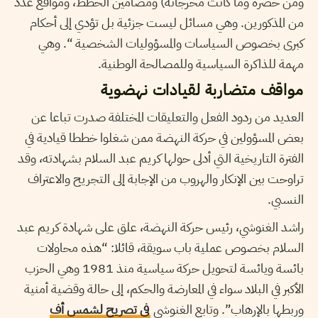
ومن حضره وما كانت مخرجاته) ومضامين الخطط، ومواقع عدد
من المذكورين. وهي مسائل ليست جزئية بل تؤدي إلى أحكام
كبرى بخصوص السياسات والمسؤوليات الشخصية “. وهي
مهمة للذاكرة السياسية وللمصالحة الوطنية.
مواقف متضاربة لقيادات نهضوية
العديد من ردود الفعل والتعليقات المختلفة صدرت تباعا عن
بعض المسؤولين في حركة النهضة ممن شغلوا خططا قيادية في
الفترة التاريخية التي أدلى حولها كريم عبد السلام بشهادته، وقد
تراوحت بين الإنكار والهروب من الإجابة إلى التجريح والاعتراف
النسبي.
راشد الغنوشي، رئيس حركة النهضة، علق على
شهادة كريم عبد
السلام بخصوص عملية باب سويقة، قائلا: “هذه محاولات
بائسة ويائسة لتحويل حركة سياسية منذ 1981 وهي الحزب
الأكبر في البلاد سواء في المعارضة والحكم، إلى حالة وقضية أمنية
وربطها بالإرهاب”. وتابع الغنوشي
في تصريح لشمس أف