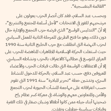
“القائمة البنفسجية”.
وبحسب عبد السلام، فقد كان أنصار الحزب يعولون على
مرشحيهم للفوز في الانتخابات “لأجل أسلمة المجتمع والتشريع”،
إلا أنّ “التدليس الواسع” الذي فرضه حزب التجمع والإدارة حال
دون ذلك، وهو ما فتح الطريق للمرحلة الثانية للعمل السياسي
لحزب النهضة التي انطلقت مع حرب الخليج الثانية سنة 1990
حيث استغلت الحركة الإسلامية المظاهرات المناهضة للحرب على
العراق للتوسع في مطالبها كالاعتراف بالحزب ونشاطه السياسي.
إلا أن الاعتقالات الواسعة التي طالت قيادات الحزب والأعضاء
المعروفين دفع، حسب عبد السلام، بالحركة للدخول للنشاط
السري، وتدشين خطة “تحرير المبادرة” سنة 1991 التي تقوم
حسب اعترافاته على مهاجمة المنشآت الحيوية لحزب التجمع
والأمن والمتعاونين معهم والوشاة، في معركة كسر عظام راح
ضحيتها أبناء جيله ممن كانوا أطفالا وشبان صغار في تلك الفترة
وقيادات سياسية خططت ونفذت.