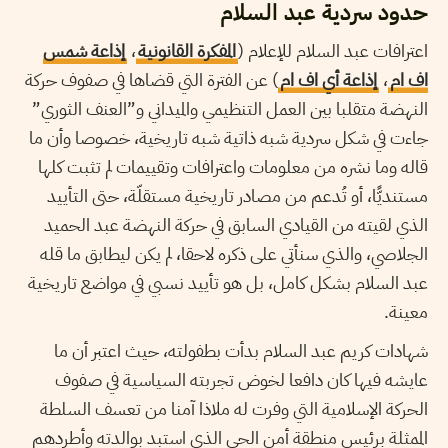
حدود سردية عبد السلام
اعترافات عبد السلام للإعلام (
المفكرة القانونية
،
إذاعة شمس
اف ام
،
إذاعة أي اف ام
) عن الفترة التي قضاها في صفوف حركة
النهضة متقلبا بين العمل التنظيمي والميداني و”العنف الثوري”
جاءت في شكل سردية شبه ذاتية شبه تاريخية، خصوصا وأن ما
قاله وما نشره من معلومات واعترافات وتقييمات لم تثبت كلها
مستنديًّا، أو تُدعم من مصادر تاريخية مستقلّة، حتى التأييد
الذي لقيته من القيادي السابق في حركة النهضة عبد الحميد
الجلاصي، والذي سنأتي على ذكره لاحقا، لم يكن ليطابق ما قله
عبد السلام بشكل كامل، بل هو تأييد نسبي في مواضع تاريخية
معينة.
شهادات كريم عبد السلام بدأت بطفولته، حيث اعتبر أن ما
عايشه فيها كان دافعا لخوض تجربته السياسية في صفوف
الحركة الإسلامية التي وفرت له ملاذا آمنا من تعسف السلطة
الممثلة برئيس منطقة أمن الحي الذي استبد بوالدته وأطردهم