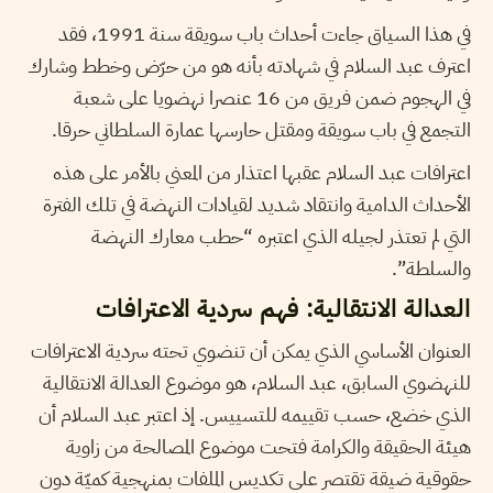
في هذا السياق جاءت أحداث باب سويقة سنة 1991، فقد
اعترف عبد السلام في شهادته بأنه هو من حرّض وخطط وشارك
في الهجوم ضمن فريق من 16 عنصرا نهضويا على شعبة
التجمع في باب سويقة ومقتل حارسها عمارة السلطاني حرقا.
اعترافات عبد السلام عقبها اعتذار من المعني بالأمر على هذه
الأحداث الدامية وانتقاد شديد لقيادات النهضة في تلك الفترة
التي لم تعتذر لجيله الذي اعتبره “حطب معارك النهضة
والسلطة”.
العدالة الانتقالية: فهم سردية الاعترافات
العنوان الأساسي الذي يمكن أن تنضوي تحته سردية الاعترافات
للنهضوي السابق، عبد السلام، هو موضوع العدالة الانتقالية
الذي خضع، حسب تقييمه للتسييس. إذ اعتبر عبد السلام أن
هيئة الحقيقة والكرامة فتحت موضوع المصالحة من زاوية
حقوقية ضيقة تقتصر على تكديس الملفات بمنهجية كميّة دون