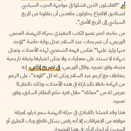
أم
“الفاشلون الذين فشلوا في مواجهة الحزب السياسي
لصناديق الاقتراع يحاولون جاهدين أن ينقلونا من المربع
السياسي إلى المربع الأمني”.
من جانبه، اعتبر عضو المكتب التنفيذي بحركة النهضة، العجمي
الوريمي، أن تصريحات عبد السلام تمثل رواية خاصة “يُؤخذ
منها ويُرد عليها” تعكس فهمه الشخصي لهذه الأحداث، وتمثل
شهادة لا تستند على معطيات، ولا يمكن اعتبارها وثيقة تاريخية
مثبتة، وفق تعبيره .وقال الوريمي،
في تصريح إذاعي،
إنه
يتعاطف مع كريم عبد السلام ويكن له كل “المودة”، على الرغم
من اتهامه باطلا بالمشاركة في هذه الأحداث، وذلك بالنظر لما
تعرض له من “معاناة” خلال فترة حكم النظام السابق، وفق
تعبيره.
هذا وقد اتصلنا بالقيادي في حركة النهضة سمير ديلو، لمعرفة
موقفه من الاعترافات، إلا أنه رفض بشكل قاطع وبات التطرق أو
الحديث أو إبداء الرأي في هذا الموضوع.