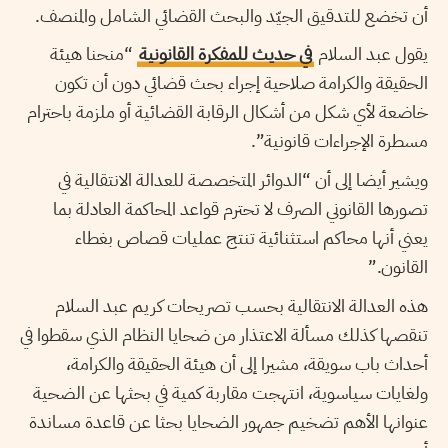
أن تخضع للتدقيق الجيّد والبحث القضائي الشامل والمنصف.
يقول عبد السلام
في حديث للمفكرة القانونية
“منحنا هيئة
الحقيقة والكرامة صلاحية إجراء بحث قضائي دون أن تكون
خاضعة لأي شكل من أشكال الرقابة القضائية أو ملزمة باحترام
مسطرة الإجراءات قانونية”.
ويشير أيضا إلى أن “الدوائر المتخصصة للعدالة الانتقالية في
تصورها القانوني الصرف لا تحترم قواعد المحاكمة العادلة بما
يعني أنها محاكم استثنائية تنتج عمليات قصاص بغطاء
القانون.”
هذه العدالة الانتقالية بحسب تصريحات كريم عبد السلام
تنقصها كذلك مسألة الاعتذار من ضحايا النظام الذي سقطوا في
أحداث باب سويقة، مشيرا إلى أن هيئة الحقيقة والكرامة،
ولغايات سياسوية، انتهجت مقاربة كمية في بحثها عن الضحية
عنوانها الأهم تضخيم جمهور الضحايا بحثا عن قاعدة مساندة