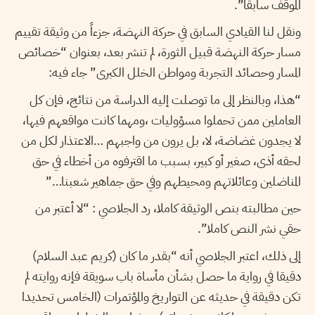
الموقف سابقا”.
ونقل لنا القيادي السابق في حركة النهضة، جزءاً من وثيقة تقييم
مسار حركة النهضة قبيل الثورة، لم تنشر بعد
،
بعنوان “خصائص
المسار وحصائد التجربة ومواطن الخلل الكبرى” جاء فيه:
“هذا، وبالنظر إلى ما توصلت إليه الدراسة من نتائج، فإن كل
العاملين ممن تحملوا مسؤوليات ،ومهما كانت مواقعهم فيها،
لا يجدون غضاضة، لا، بل يرون من واجبهم …الاعتذار لكل من
لحقه أذى، صغير أو كبير، بسبب ما اقترفوه من أخطاء في حق
المناضلين وعائلاتهم ومحيطهم وفي حق جماهير شعبنا…”
حين مطالبته بنص الوثيقة كاملا، رد الجلاصي : “لا أعتبر من
حقي نشر النص كاملا”.
إلى ذلك، اعتبر الجلاصي أنه “بقدر ما كان (كريم عبد السلام)
دقيقا في رواية ما حصل بشأن مأساة باب سويقة فإنه روايته لم
تكن دقيقة في حديثه عن التواريخ والمؤتمرات (الخامس تحديدا