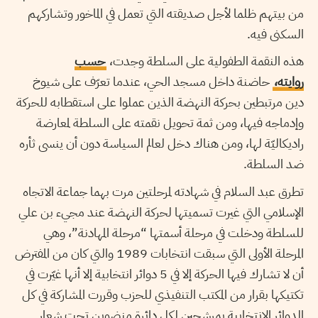
من بيتهم ظلما لأجل صديقته التي تعمل في الماخور وتشاركهم
السكنى فيه.
هذه النقمة الطفولية على السلطة وجدت،
حسب
روايته،
حاضنة داخل مسجد الحي، عندما تعرّف على شيوخ
دين مرتبطين بحركة النهضة الذين عملوا على استقطابه للحركة
وإدماجه فيها، ومن ثمة تحويل نقمته على السلطة لمعارضة
راديكاليّة لها
،
ومن هناك دخل لعالم السياسة دون أن ينسى ثأره
ضد السلطة.
تطرق عبد السلام في شهادته لمرحلتين مرت بهما جماعة الاتجاه
الإسلامي التي غيرت تسميتها لحركة النهضة عند مجيء بن علي
للسلطة ودخلت في مرحلة أسمتها “مرحلة المهادنة”، وهي
المرحلة الأولى التي سبقت انتخابات 1989 والتي كان من المفترض
أن لا تشارك فيها الحركة إلا في 5 دوائر انتخابية إلا أنها غيّرت في
تكتيكها بقرار من المكتب التنفيذي للحزب وقررت المشاركة في كل
الدوائر الانتخابية بمرشحين لكل دائرة منضوين تحت شعار