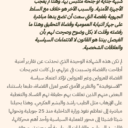
شبهة جناية أو جنحة متلبس بها، وهذا لم يعجب
الأجهزة الأمنية. والسبب الآخر هو خلاف مع السلط
الجهوية بقفصة التي سعت أن تضع يدها مباشرة
على جهاز النيابة العمومية وقضاة التحقيق وهذا ما
رفضته وقلت لا بكل وضوح وصرحت لهم بأن
الفيصل بيننا هو القانون لا الانتماءات السياسية
والعلاقات الشخصية.
لم تكن هذه الشهادة الوحيدة الذي تحدثت عن تقارير أمنية
أطاحت بالقضاة وتسببت في عزلهم، بل كانت تصريحات
القضاة المعزولين وغير المعزولين تؤكد اعتماد سياسة
“الاستوفيدة” والتقرير الأمني كمبرر لعزل القضاة، طبعا باستثناء
البعض منهم الذين تعلقت بهم حقيقة تهم الفساد والتغطية
على الإرهاب مثل الطيب راشد والبشير العكرمي. وهذا يحيلنا
مباشرة إلى تعاظم نفوذ وزارة الداخلية منذ 25 جويلية وتحولها
شيئا فشيئا إلى محور للعملية السياسية وأحد أهم محركاتها،
فالمشهد السياسي والقرارات السياسية أصبحت تسير وفق