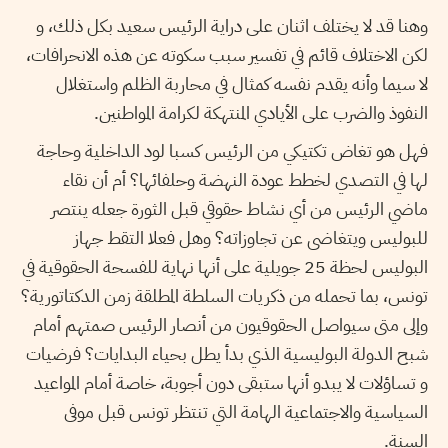
وهنا قد لا يختلف اثنان على دراية الرئيس سعيد بكل ذلك، و
لكن الاختلاف قائم في تفسير سبب سكوته عن هذه الانحرافات،
لا سيما وأنه يقدم نفسه كمثال في محاربة الظلم واستغلال
النفوذ والضرب على الأيادي المنتهكة لكرامة المواطنين.
فهل هو تغاض تكتيكي من الرئيس كسبا لود الداخلية وحاجة
لها في التصدي لخطط عودة النهضة وحلفائها؟ أم أن نقاء
ماضي الرئيس من أي نشاط حقوقي قبل الثورة جعله ينتصر
للبوليس ويتغاضى عن تجاوزاته؟ وهل فعلا التقط جهاز
البوليس لحظة 25 جويلية على أنها نهاية للفسحة الحقوقية في
تونس، بما تحمله من ذكريات السلطة المطلقة زمن الدكتاتورية؟
وإلى متى سيواصل الحقوقيون من أنصار الرئيس صمتهم أمام
شبح الدولة البوليسية الذي بدأ يطل بحياء البدايات؟ فرضيات
و تساؤلات لا يبدو أنها ستبقى دون أجوبة، خاصة أمام المواعيد
السياسية والاجتماعية الهامة التي تنتظر تونس قبل موفى
السنة.