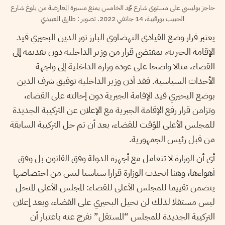
حاجز بوليسي على مستوى شارع محمد الخامس يمنع مسيرة المعارضة من بلوغ شارع
الحبيب بورقيبة، 14 جانفي 2022. تصوير : طارق العبيدي
يعتبر قرار وضع القيادي النهضاوي البارز نور الدين البحيري قيد
الإقامة الجبرية، بمقتضى قرار من وزير الداخلية دون تقديمه إلى
القضاء، مثالا واضحا على عودة وزارة الداخلية إلى واجهة
الأحداث السياسية. فقد أذن وزير الداخلية توفيق شرف الدين
بوضع البحيري قيد الإقامة الجبرية دون إحالته على القضاء،
وتزامن قرار رفع الإقامة الجبرية مع الإعلان عن التركيبة الجديدة
للمجلس الأعلى المؤقت للقضاء، بعد أن تم حل التركيبة السابقة
من قبل رئيس الجمهورية.
أي أن الوزارة لا تتعامل مع أجهزة الدولة وفق القانون بل وفق
أهواءها، وهنا اتخذت الوزارة قرارا سياسيا ليس من اختصاصها
يتضمن تقييما للمجلس الأعلى للقضاء: المجلس الأعلى المنحل
ليس مستقلا لذلك لن نحيل البحيري على القضاء، وبعد إعلان
التركيبة الجديدة للمجلس “المستقل” نفرج عنه باعتبار أن