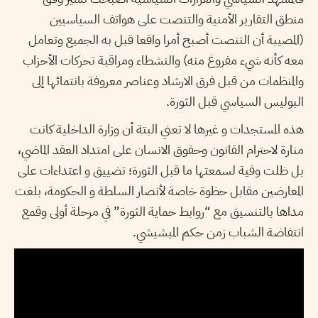
منطق التقارير الأمنية والتنصت على هواتف السياسيين
(المصيبة أن التنصت أصبح أمرا واقعا قبل به الجميع وتعامل
معه كأنه شيء مفروغ منه) والنشطاء ومراقبة تحركات الأحزاب
والمنظمات من قبل فرق الارشاد وعناصر معروفة بانتمائها إلى
البوليس السياسي قبل الثورة.
هذه المستجدات و غيرها لا تعني البتة أن وزارة الداخلية كانت
منارة لاحترام القانون وحقوق الانسان على امتداد العقد الماضي،
بل ظلت وفية لسمعتها ما قبل الثورة؛ تضييق و اعتداءات على
المعارضين مقابل حظوة خاصة لأنصار السلطة و الحكومة، بلغت
مداها بالتنسيق مع “روابط حماية الثورة” في مرحلة أولى وقمع
انتفاضة الشباب زمن حكم الميشيشي.