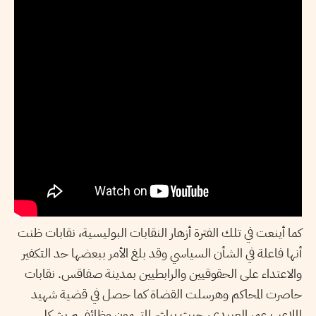
كما أينعت في تلك الفترة أزهار النقابات البوليسية، نقابات ظنت
أنها فاعلة في الشأن السياسي وقد بلغ الأمر ببعضها حد التكفير
والاعتداء على الحقوقيين والرابطيين بمدينة صفاقس. نقابات
حاصرت المحاكم وهرسلت القضاة كما حصل في قضية شهيد
الملاعب عمر العبيدي، حيث يباشر المتهمون وظائفهم بشكل