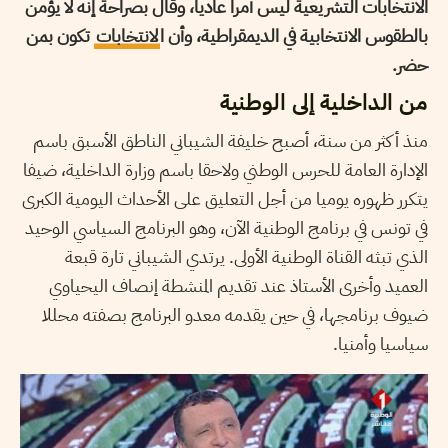
الانتخابات التشريعية ليس أمرا عاديا، وقال بصراحة إنه لا يؤمن
بالطقوس الانتخابية في الديمقراطية، وأن ا
لانتخابات
تكون بمن
حضر.
من الداخلية إلى الوطنية
منذ أكثر من سنة، أصبح خليفة الشيباني الناطق الأسبق باسم
الإدارة العامة للحرس الوطني ولاحقا باسم وزارة الداخلية، ضيفا
يتكرر ظهوره يوميا من أجل التعليق على الأحداث اليومية الكبرى
في تونس في برنامج الوطنية الآن، وهو البرنامج السياسي الوحيد
الذي تبثه القناة الوطنية الأولى. يرتدي الشيباني تارة قبعة
العميد وأخرى الأستاذ عند تقديم المنشطة إنصاف اليحياوي
ضيوف برنامجها، في حين يقدمه معدو البرنامج بصفته محللا
سياسيا وأمنيا.