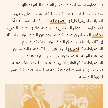
بدأ بممارسة السياسة من منابر القنوات التلفزية والإذاعات.
بعد 25 جويلية 2021، انقلب خليفة الشيباني على مفهوم
الأحزاب، ليتهمها كلها في
تصريح له
على إذاعة شمس أف أم
بأنها مارست العمل السياسي باعتباره غنيمة. في نوفمبر الماضي،
تحدّث
الشيباني في قناة القاهرة اليوم عن الثورة التونسية قائلا
إن “الأحزاب لم تشارك في الثورة التونسية”، كما هاجم
الديمقراطية في
تصريح
آخر بالقول إنها “جوّعت التونسيين
وخلقت النزعة العروشية وبالتالي نحن لا نريد هذه
الديمقراطية.” في المقابل لا يرى مانعا من تلبية دعوة جمعية
بسيدي بوزيد لاستضافته وتكريمه بمناسبة العيد الثاني عشر
للثورة التونسية.