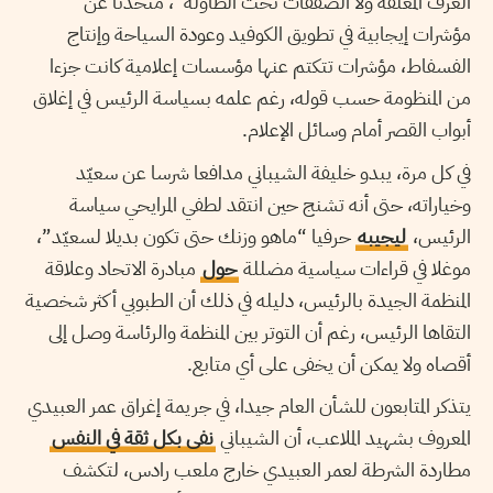
الغرف المغلقة ولا الصفقات تحت الطاولة”، متحدثا عن
مؤشرات إيجابية في تطويق الكوفيد وعودة السياحة وإنتاج
الفسفاط، مؤشرات تتكتم عنها مؤسسات إعلامية كانت جزءا
من المنظومة حسب قوله، رغم علمه بسياسة الرئيس في إغلاق
أبواب القصر أمام وسائل الإعلام.
في كل مرة، يبدو خليفة الشيباني مدافعا شرسا عن سعيّد
وخياراته، حتى أنه تشنج حين انتقد لطفي المرايحي سياسة
الرئيس،
ليجيبه
حرفيا “ماهو وزنك حتى تكون بديلا لسعيّد”،
موغلا في قراءات سياسية مضللة
حول
مبادرة الاتحاد وعلاقة
المنظمة الجيدة بالرئيس، دليله في ذلك أن الطبوبي أكثر شخصية
التقاها الرئيس، رغم أن التوتر بين المنظمة والرئاسة وصل إلى
أقصاه ولا يمكن أن يخفى على أي متابع.
يتذكر المتابعون للشأن العام جيدا، في جريمة إغراق عمر العبيدي
المعروف بشهيد الملاعب، أن الشيباني
نفى بكل ثقة في النفس
مطاردة الشرطة لعمر العبيدي خارج ملعب رادس، لتكشف