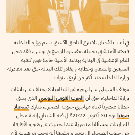
في أغلب الأحيان، لا ينزع الناطق الأسبق باسم وزارة الداخلية
قبعته الأمنية في تحليله وتفسيره للوضع في تونس، فقد دخل
المنابر الإعلامية في البداية ببدلته الأمنية حاملا فوق كتفيه
السيفين والشعار، وخطابه لم يغادر تلك البدلة حتى بعد مغادرته
وزارة الداخلية منذ أكثر من أربع سنوات.
موقف الشيباني من الهجرة غير النظامية لا يختلف عن بلاغات
وزارة الداخلية، حتى أن
الحزب القومي التونسي
الذي يتبنى
خطابا عنصرياً تجاه مهاجري جنوب الصحراء، شارك
تسجيلا
صوتيا
يوم 30 أكتوبر 2022قال فيه الشيباني إنه لا مجال
للمزايدات بمسألة العنصرية عند الحديث عن هجرة الأفارقة
من جنوب الصحراء إلى تونس، مضيفا أنه وجب مراقبتهم لأن