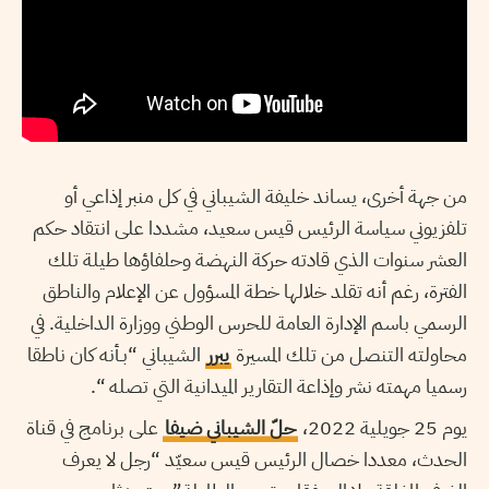
من جهة أخرى، يساند خليفة الشيباني في كل منبر إذاعي أو
تلفزيوني سياسة الرئيس قيس سعيد، مشددا على انتقاد حكم
العشر سنوات الذي قادته حركة النهضة وحلفاؤها طيلة تلك
الفترة، رغم أنه تقلد خلالها خطة المسؤول عن الإعلام والناطق
الرسمي باسم الإدارة العامة للحرس الوطني ووزارة الداخلية. في
محاولته التنصل من تلك المسيرة
يبرر
الشيباني “بـأنه كان ناطقا
رسميا مهمته نشر وإذاعة التقارير الميدانية التي تصله “.
يوم 25 جويلية 2022،
حلّ الشيباني ضيفا
على برنامج في قناة
الحدث، معددا خصال الرئيس قيس سعيّد “رجل لا يعرف