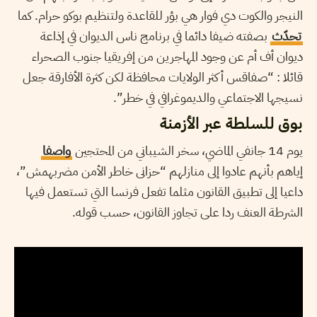
النيجر والكوت دي فوار هي بؤر للقاعدة ولتنظيم بوكو حرام. كما
تحدّث
بصفته ضيفا دائما في برنامج ناس الديوان في إذاعة
ديوان أف أم عن وجود المهاجرين من إفريقيا جنوب الصحراء
قائلا : “صفاقس أكثر الولايات محافظة لكن كثرة الأفارقة جعل
نسيجها الاجتماعي والديموغرافي في خطر”.
بوق للسلطة عبر الأزمنة
يوم 14 جانفي الماضي، سخر الشيباني من المحتجين
واصفا
إياهم بأنهم عادوا إلى منازلهم “حزانى خاطر الأمن مضربهمش”،
داعيا إلى تطبيق القانون مثلما تفعل فرنسا التي تستعمل فيها
الشرطة العنف ردا على تجاوز القانون، حسب قوله.