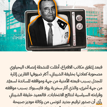
فبعد إغلاق مكاتب الاقتراع، أطلت المنشطة إنصاف اليحياوي
مصحوبة كعادتها بخليفة الشيباني، أكثر ضيوفها القارين إثارة
للجدل بسبب قبعته الأمنية من جهة ومواقفه المساندة لسعيّد
من جهة أخرى، والذي أثار سخرية رواد فايسبوك بسبب مواقفه
وقراءته السياسية لنتائج الانتخابات. فالعميد خليفة الشيباني
رأى
أن صدور ترقيم جديد لتونس من وكالة موديز صبيحة