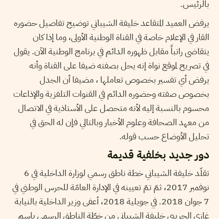
بالرئيس.
يرفض العميد المتقاعد خليفة الشيباني توضيح تفاصيل حضوره
القار في الإعلام خاصة في القناة الوطنية الأولى، وما إذا كان
يتقاضى راتباً مقابل ظهوره الدائم في برنامج الوطنية الآن. يقول
في تصريح لموقع نواة إنه يحل بصفته ضيفا على القناة وأنه
يرفض أي تفسير بخصوص تعاملها ، مضيفا أن الجدل
بخصوص صفته وحضوره الدائم في القنوات التلفزية والإذاعات
محسوم بالنسبة إليه لأنه متحصل على الأستاذية في الاتصال
من معهد الصحافة وعلوم الأخبار وبالتالي فإن له الحق في
تحليل الأوضاع حسب قوله.
دور جديد بخلفية قديمة
تقلّد خليفة الشيباني خطة ناطق رسمي لوزارة الداخلية في 6
نوفمبر 2017، ثمّ تمّ تعيينه في الإدارة العامّة للحرس الوطني في
7 جوان 2018. في جويلية 2018، أعفى وزير الداخلية بالنيابة
غازي الجريبي خليفة الشيباني من خطّة الناطق الرسمي باسم