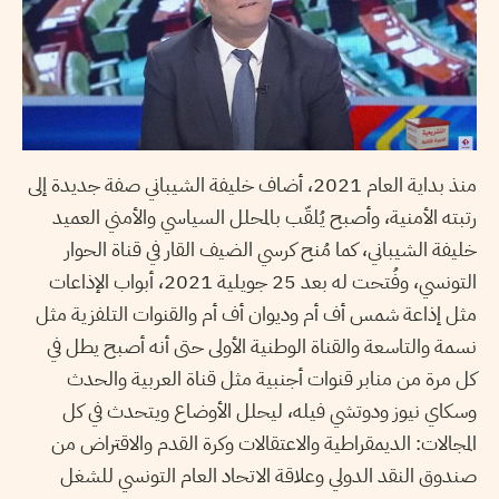
منذ بداية العام 2021، أضاف خليفة الشيباني صفة جديدة إلى
رتبته الأمنية، وأصبح يُلقّب بالمحلل السياسي والأمني العميد
خليفة الشيباني، كما مُنح كرسي الضيف القار في قناة الحوار
التونسي، وفُتحت له بعد 25 جويلية 2021، أبواب الإذاعات
مثل إذاعة شمس أف أم وديوان أف أم والقنوات التلفزية مثل
نسمة والتاسعة والقناة الوطنية الأولى حتى أنه أصبح يطل في
كل مرة من منابر قنوات أجنبية مثل قناة العربية والحدث
وسكاي نيوز ودوتشي فيله، ليحلل الأوضاع ويتحدث في كل
المجالات: الديمقراطية والاعتقالات وكرة القدم والاقتراض من
صندوق النقد الدولي وعلاقة الاتحاد العام التونسي للشغل