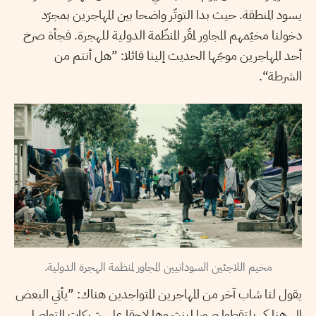
يسود المنطقة. حيث بدا التوتّر واضحا بين المهاجرين بمجرّد
دخولنا مخيّمهم المجاور لمقّر المنظّمة الدولية للهجرة. فجأة صرخ
أحد المهاجرين موجّها الحديث إلينا قائلا: ”هل أنتم من
الشرطة“.
مخيم اللاجئين السودانيين المجاور لمنظمة الهجرة الدولية.
يقول لنا شاب آخر من المهاجرين المتواجدين هناك: ”يأتي البعض
إلى هنا كي يلتقطوا صورا لينشروها لاحقا على شبكات التواصل