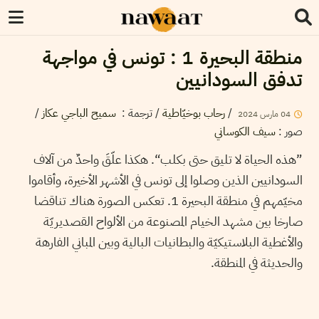
منطقة البحيرة 1 : تونس في مواجهة
تدفق السودانيين
/
رحاب بوخيّاطية
/ ترجمة :
سميح الباجي عكاز
/
04
مارس
2024
صور
:
سيف الكوساني
”هذه الحياة لا تليق حتى بكلب“. هكذا علّقَ واحدٌ من آلاف
السودانيين الذين وصلوا إلى تونس في الأشهر الأخيرة، وأقاموا
مخيّمهم في منطقة البحيرة 1. تعكس الصورة هناك تناقضا
صارخا بين مشهد الخيام المصنوعة من الألواح القصديريّة
والأغطية البلاستيكيّة والبطانيات البالية وبين المباني الفارهة
والحديثة في المنطقة.