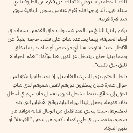
تلك اللحظة برعب وهي لا تملك أدنى فكرة عن الظروف التي
ستلد فيها. أمّا زوجها فلم يُفرج عنه من سجن المرناقية سوى
منذ فترة قريبة.
يركض ابنها البالغ من العمر 4 سنوات حافي القدمين بسعادة في
أرجاء الحديقة، بينما يساعده شابّ على قضاء حاجته بعيدًا عن
الأنظار. حيث لا توجد هنا أيّ مراحيض أو مياه جارية لتخلق
وضعا بيئيا خطيرا. يتدخّل عز الدين هنا مؤكّدا: ”هذه الحياة لا
تليق حتى بكلب“.
داخل المخيّم، يزخر المشهد بالتفاصيل. إذ تجد طابورا مكوّنا من
حوالي عشرة شبان ينتظرون دورهم لقص شعرهم لدى شابّ
تحوّل إلى حلاّق، بينما ينشغل آخرون بغسل ملابسهم في أسطل
طلاء قديمة. يحمل إلينا الهواء البارد روائح الأطباق التي يتم
تحضيرها، حيث ينحني عدد قليل من الرجال قبالة مواقد غاز
صغيرة، منغمسين في طهي كميات كبيرة من عجين ”المقرونة“ أو
طبق العجّة.