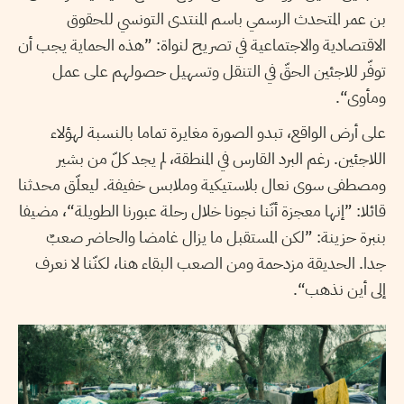
بن عمر المتحدث الرسمي باسم المنتدى التونسي للحقوق
الاقتصادية والاجتماعية في تصريح لنواة: ”هذه الحماية يجب أن
توفّر للاجئين الحقّ في التنقل وتسهيل حصولهم على عمل
ومأوى“.
على أرض الواقع، تبدو الصورة مغايرة تماما بالنسبة لهؤلاء
اللاجئين. رغم البرد القارس في المنطقة، لم يجد كلّ من بشير
ومصطفى سوى نعال بلاستيكية وملابس خفيفة. ليعلّق محدثنا
قائلا: ”إنها معجزة أنّنا نجونا خلال رحلة عبورنا الطويلة“، مضيفا
بنبرة حزينة: ”لكن المستقبل ما يزال غامضا والحاضر صعبٌ
جدا. الحديقة مزدحمة ومن الصعب البقاء هنا، لكنّنا لا نعرف
إلى أين نذهب“.