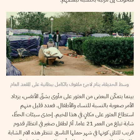
وسط الحديقة، ينام لاجئ ملفوف بالكامل ببطانية على المقعد العام
بينما يتمكّن البعض من العثور على مأوى بشقّ الأنفس، يزداد
الأمر صعوبة بالنسبة للنساء والأطفال. فعدد قليل منهم
استطاع العثور على مكانٍ في هذا المخيم. إحدى سيئات الحظّ،
شابة تبلغ من العمر 21 عاما. أمّ لطفل صغير في انتظار قدوم
قريب للثاني كونها في شهر حملها التاسع. تنتظر هذه الام الشابة