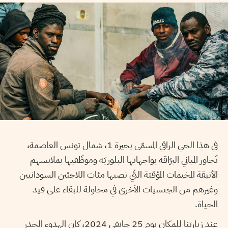
في هذا الحي الراقي المسمّى بحيرة 1، شمال تونس العاصمة،
تُجاور المباني البرّاقة بواجهاتها البلوريّة وموظّفيها بملابسهم
الأنيقة المخيمات المؤقتة التّي نصبها مئات اللاجئين السودانيين
وغيرهم من الجنسيات الأخرى في محاولة للبقاء على قيد
الحياة.
عند زيارتنا للمكان يوم 25 جانفي 2024، كان الهدوء الحذر