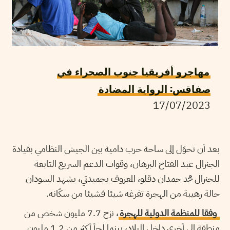
مهاجرو أفريقيا جنوب الصحراء في
صفاقس: الرواية المضادة
17/07/2023
بعد أن تحوّل إلى ساحة حرب دامية بين الجيش النظامي بقيادة
الجنرال عبد الفتاح البرهان، وقوات الدعم السريع التابعة
للجنرال محمد حمدان دقلو، المعروف بحميدتي، يشهد السودان
حالة رهيبة من الهجرة تفرغه شيئا فشيئا من سكّانه.
وفقا للمنظمة الدولية للهجرة
، نزح 7.7 مليون شخص من
منطقة إلى أخرى داخل البلاد، بينما لجأ أكثر من 1.2 مليون