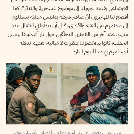
الاجتماعي بقصد تحويلنا إلى موضوع للسخرية والتندّر“. كما
أفصح لنا المهاجرون أنّ عناصر شرطة بملابس مدنيّة يتسلّلون
إلى مخيّمهم بين الفترة والأخرى، قبل أن يبدأوا في اعتقال عدد
منهم. عدد آخر من اللاجئين المتحلّقين حول نار أشعلوها ببعض
الحطب، كانوا يتفحّصوننا بنظرات لا مبالية، همّهم تدفئة
أجسامهم في هذا اليوم البارد.
مهاجرون يتدفؤون على نارٍ أشعلوها من أغصان الأشجار وبعض