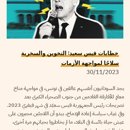
خطابات قيس سعيد: التخوين والسخرية
سلاحًا لمواجهة الأزمات
30/11/2023
يجد السودانيون أنفسهم عالقين في تونس، في مواجهة مناخ
معادٍ للأفارقة القادمين من جنوب الصحراء الكبرى بعد
تصريحات رئيس الجمهورية قيس سعيّد في شهر فيفري 2023.
وفي غياب سياسة إعادة الإدماج، يبدو أن اللاجئين مجبرون على
عيش حياة بائسة في البلاد، ما لم يخاطروا بحياتهم مرة أخرى،