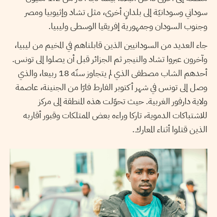
سوداني وسودانيّة إلى بلدانٍ أخرى، مثل تشاد وإثيوبيا ومصر
وجنوب السودان وجمهورية إفريقيا الوسطى وليبيا.
جاء العديد من السودانيين الذين قابلناهم في المخيم من ليبيا،
وآخرون عبروا تشاد والنيجر ثم الجزائر قبل أن يصلوا إلى تونس.
أحدهم الشاب مصطفى الذي لم يتجاوز سنّه 18 ربيعا، والذي
وصل إلى تونس في شهر أكتوبر الفارط فارّا من الجنينة، عاصمة
ولاية دارفور الغربية. حيث تحوّلت هذه المنطقة إلى مركز
للاشتباكات الدموية، تاركا وراءه بعض الممتلكات وقبور أقاربه
الذين قتلوا أثناء المعارك.