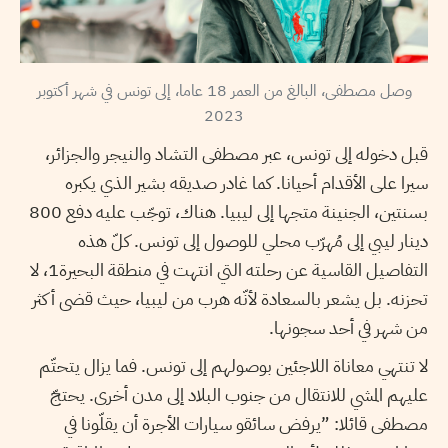
وصل مصطفى، البالغ من العمر 18 عاما، إلى تونس في شهر أكتوبر
2023
قبل دخوله إلى تونس، عبر مصطفى التشاد والنيجر والجزائر،
سيرا على الأقدام أحيانا. كما غادر صديقه بشير الذي يكبره
بسنتين، الجنينة متجها إلى ليبيا. هناك، توجّب عليه دفع 800
دينار ليبي إلى مُهرّب محلي للوصول إلى تونس. كلّ هذه
التفاصيل القاسية عن رحلته التي انتهت في منطقة البحيرة1، لا
تحزنه. بل يشعر بالسعادة لأنّه هرب من ليبيا، حيث قضى أكثر
من شهر في أحد سجونها.
لا تنتهي معاناة اللاجئين بوصولهم إلى تونس. فما يزال يتحتّم
عليهم المشي للانتقال من جنوب البلاد إلى مدن أخرى. يحتجّ
مصطفى قائلا: ”يرفض سائقو سيارات الأجرة أن يقلّونا في