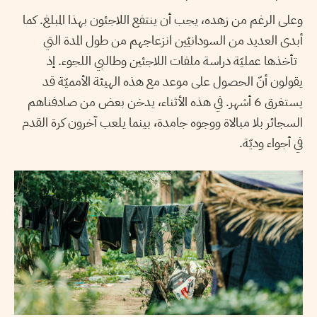
وعلى الرغم من زهده، يجب أن ينتفع اللاجئون بهذا المبلغ. كما
أبدى العديد من السودانيّين انزعاجهم من طول المدة التي
تأخذها عمليّة دراسة ملفات اللاجئين وطالبي اللجوء. إذ
يقولون أنّ الحصول على موعد مع هذه الهيئة الأمميّة قد
يستغرق 6 أشهر. في هذه الأثناء، يدخن بعض من صادفناهم
السجائر بلا مبالاة ووجوه جامدة، بينما يلعب آخرون كرة القدم
في أجواء وديّة.