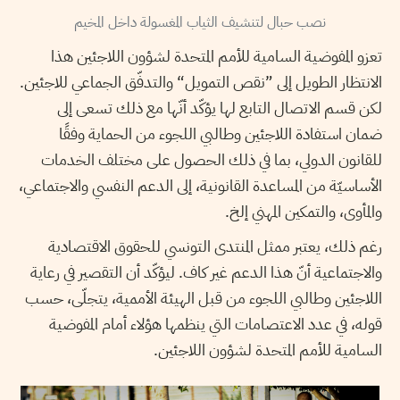
نصب حبال لتنشيف الثياب المغسولة داخل المخيم
تعزو المفوضية السامية للأمم المتحدة لشؤون اللاجئين هذا
الانتظار الطويل إلى ”نقص التمويل“ والتدفّق الجماعي للاجئين.
لكن قسم الاتصال التابع لها يؤكّد أنّها مع ذلك تسعى إلى
ضمان استفادة اللاجئين وطالبي اللجوء من الحماية وفقًا
للقانون الدولي، بما في ذلك الحصول على مختلف الخدمات
الأساسيّة من المساعدة القانونية، إلى الدعم النفسي والاجتماعي،
والمأوى، والتمكين المهني إلخ.
رغم ذلك، يعتبر ممثل المنتدى التونسي للحقوق الاقتصادية
والاجتماعية أنّ هذا الدعم غير كاف. ليؤكّد أن التقصير في رعاية
اللاجئين وطالبي اللجوء من قبل الهيئة الأممية، يتجلّى، حسب
قوله، في عدد الاعتصامات التي ينظمها هؤلاء أمام المفوضية
السامية للأمم المتحدة لشؤون اللاجئين.