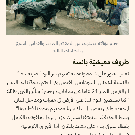
خيام مؤقتة مصنوعة من الصفائح المعدنية والقماش المشمع
والبطانيات البالية
ظروف معيشيّة بائسة
يُعتبر العثور على خيمة وأغطية تقيهم شر البرد ”ضربة حظ“
بالنسبة للاجئين السودانيين المقيمين في المخيّم. يحدّثنا عز الدين
البالغ من العمر 21 عاما عن معاناتهم بحسرة وتأثّر بالغين قائلا:
”كنا نستطيع النوم ليلا على الأرض في ممرات ومداخل المباني
المحيطة ولكن بعض المتساكنين لم يعجبهم وجودنا فطردونا“.
وسط الحديقة، استوقفنا مشهد حزين لرجل ملفوف بالكامل
بغطاء صوفي ينام على مقعد بالمكان، أما الأوراق الكرتونية
فتحوّلت إلى مرتبة بالنسبة لبعضهم.