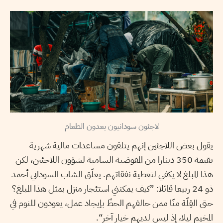
لاجئون سودانيون يعدون الطعام
يقول بعض اللاجئين إنهم يتلقون مساعدات مالية شهرية
بقيمة 350 دينارا من المفوضية السامية لشؤون اللاجئين، لكن
هذا المبلغ لا يكفي لتغطية نفقاتهم. يعلّق الشاب السوداني أحمد
ذو 24 ربيعا قائلا: ”كيف يمكنني استئجار منزل بمثل هذا المبلغ؟
حتى القِلّة منّا ممن حالفهم الحظّ بإيجاد عمل، يعودون للنوم في
المخيم ليلا، إذ ليس لديهم خيار آخر“.