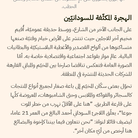
الحطب.
الهجرة المكثّفة للسودانيّين
على الجانب الآخر من الشارع، ووسط حديقة عموميّة، أُقيم
مخيم آخر للاجئين حيث تنتشر على الأرض خيام وقتيّة صنعها
متساكنوها من ألواح القصدير والأغطية البلاستيكيّة والبطانيات
البالية. عالم مواز بقواعد اجتماعية واقتصادية خاصة به. أمّا
الصورة العامة فتعكس تناقضا صارخا بين المخيّم والمباني الفارهة
للشركات الحديثة المنتشرة في المنطقة.
تحوّل بعض سكّان المخيّم إلى باعة صغار لجميع أنواع المنتجات
كالسجائر والفواكه والملابس وحتى الشامبوهات، المعروضة كلّها
على قارعة الطريق. ”هنا على الأقلّ نهرب من خطر الموت
جوعا“، يعلّق اللاجئ السوداني أحمد البالغ من العمر 21 عاما،
ليضيف قائلا لنواة: ”نحن نتعاون فيما بيننا كإخوة والبضائع
هنا أرخص من أيّ مكان آخر“.