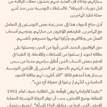
سياراتهم، وذلك لأن العديد منهم يخشون حملات المراقبة من
قبل دوريات الشرطة“. فالسلطات التونسية تشن منذ أشهر
حملة لطرد المهاجرين.
أدى مناخ الخوف هذا إلى عدم رغبة بعض التونسيّين في التعامل
مع المهاجرين. فطردهم المؤجّرون من منازلهم، وسَرّحهم أصحاب
العمل من وظائفهم، وتُركوا ليواجهوا مصيرهم بأنفسهم.
حتى الوافدون الجدد، الذين فّروا من الحرب وحصلوا على
بطاقة لجوء، لم يسلموا من المضايقات والملاحقة. إذ التقينا في
المخيّم ببعض الشباب الذين أُطلقَ سراحهم حديثا من سجن
المرناقية بعد اتهامهم بالدخول غير الشرعي إلى الأراضي التونسية.
يستنكر هنا أحدهم قائلا: ”لقد أظهرت لهم بطاقة اللجوء
الخاصة بي، لكنّهم لم يرغبوا في معرفة أيّ شيء“.
“تنفيذا لالتزاماتها وهي الموقّعة على اتفاقية جنيف لعام 1951
المتعلقة بوضع اللاجئين، يجب أن توفر الدولة التونسيّة الحماية
للاجئين الذين فروا من مناطق النزاع المسلّح“. ليضيف رمضان