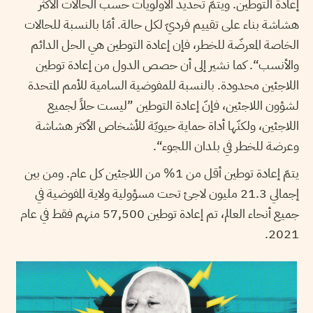
إعادة التوطين. ويتمّ تحديد الأولويات حسب الحالات الأكثر
هشاشة بناء على تقييم فرديّ لكل حالة. أمّا بالنسبة للحالات
الخاصة المعرضّة للخطر، فإن إعادة التوطين هي الحل الدائم
والأنسب“. كما نشير إلى أن حصص الدول من إعادة توطين
اللاجئين محدودة. بالنسبة للمفوضية السامية للأمم المتحدة
لشؤون اللاجئين، فإنّ إعادة التوطين ”ليست حلاً لجميع
اللاجئين، ولكنّها أداة حماية حيويّة للأشخاص الأكثر هشاشة
وعرضة للخطر في بلدان اللجوء“.
يتمّ إعادة توطين أقل من 1% من اللاجئين كل عام. ومن بين
إجمالي 21.3 مليون لاجئ تحت مسؤولية ولاية المفوضية في
جميع أنحاء العالم، تم إعادة توطين 57,500 منهم فقط في عام
2021.