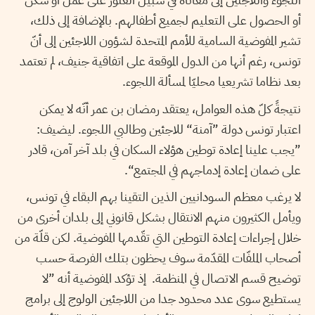
أو الحصول على التعليم لجميع أطفالهم. بالإضافة إلى ذلك،
تشير المفوضية السامية للأمم المتحدة لشؤون اللاجئين إلى أنّ
تونس، رغم أنها من الدول الموقعة على اتفاقية جنيف، لم تعتمد
بعد نظاما تشريعيا محليّا لمسألة اللجوء.
نتيجةً كلّ هذه العوامل، يعتقد رمضان بن عمر أنّه لا يمكن
اعتبار تونس دولة ”آمنة“ للاجئين وطالبي اللجوء. ليضيف:
”يجب علينا إعادة توطين هؤلاء السكان في بلد آخر آمن، قادر
على ضمان إعادة إدماجهم في المجتمع“.
لا يرغب معظم السودانيين الذين التقينا بهم البقاء في تونس،
ويأمل الكثيرون منهم الانتقال بشكل قانوني إلى بلدان أخرى من
خلال إجراءات إعادة التوطين التي تقّدمها المفوضية. لكن قلّة من
أصحاب الملفّات المقدّمة سوف يحظون بتلك الفرصة حسب
توضيح قسم الاتصال في المنظمة. إذ تؤكد المفوضية أنه ”لا
يستطيع سوى عدد محدود جدا من اللاجئين الولوج إلى برامج