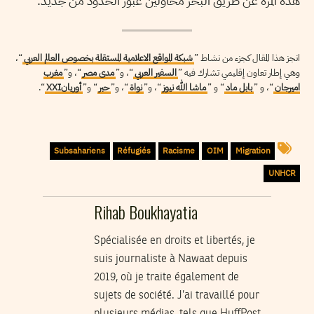
هذه المرة عن طريق البحر محاولين عبور الحدود من جديد.
انجز هذا المقال كجزء من نشاط ”
شبكة المواقع الاعلامية المستقلة بخصوص العالم العربي
“،
وهي إطار تعاون إقليمي تشارك فيه ”
السفير العربي
“، و”
مدى مصر
“، و”
مغرب
اميرجان
“، و ”
بابل ماد
“ و ”
ماشا الله نيوز
“، و”
نواة
“، و”
حبر
“ و”
أوريانXXI
“.
Subsahariens
Réfugiés
Racisme
OIM
Migration
UNHCR
Rihab Boukhayatia
Spécialisée en droits et libertés, je
suis journaliste à Nawaat depuis
2019, où je traite également de
sujets de société. J’ai travaillé pour