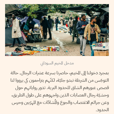
مدخل المخيم السوداني
بمجرد دخولنا إلى المخيم، حاصرنا بسرعة عشرات الرجال. حالة
التوجّس من الشرطة تبدو جليّة، لكنّهم يتزاحمون كي يرووا لنا
قصص عبورهم الشاق للحدود البرية. تدور رواياتهم حول
وحشيّة رجال العصابات الذين واجهوهم على طول الطريق،
وعن جرائم الاغتصاب والجوع والمُشادّات مع المهرّبين وحرس
الحدود.