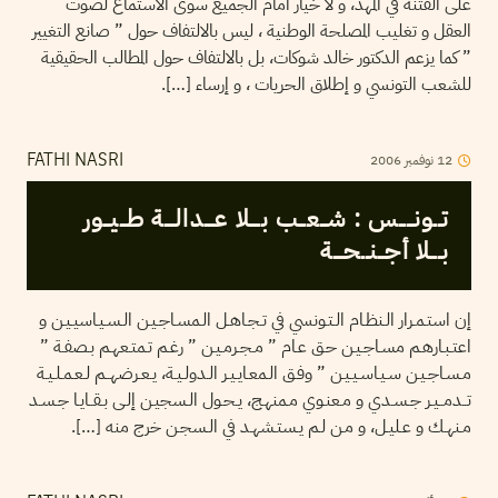
على الفتنة في المهد، و لا خيار أمام الجميع سوى الاستماع لصوت
العقل و تغليب المصلحة الوطنية ، ليس بالالتفاف حول ” صانع التغيير
” كما يزعم الدكتور خالد شوكات، بل بالالتفاف حول المطالب الحقيقية
للشعب التونسي و إطلاق الحريات ، و إرساء […].
12
نوفمبر
2006
FATHI NASRI
تــونــــس : شــعــب بـــلا عـــدالـــة طــيــور
بـــلا أجــنــحـــة
إن استـمـرار الـنظـام الـتـونسي في تـجـاهـل الـمسـاجـيـن الـسـيـاسيـيـن و
اعتـبـارهـم مسـاجـيـن حـق عـام ” مـجـرمـيـن ” رغـم تـمتـعهـم بـصفـة ”
مـسـاجـيـن سـيـاسـيـيـن ” وفـق الـمعـايـيـر الـدولـيـة، يـعـرضهــم لـعـمـلـيـة
تــدمــيـر جـسـدي و مـعنـوي مـمنهـج، يـحـول الـسجيـن إلـى بـقــايـا جـسـد
مـنهـك و عـليـل، و مـن لـم يـستـشهـد في الـسجـن خرج منه […].