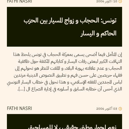
10
أكتوبر
2006
FATHI NASRI
تونس: الـحجاب و زواج المسيار بين الحزب
الحاكم و اليسار
إن المتأمل فيما أضحى يسمى بمعركة الحجاب في تونس يلحظ هذا
التهافت الكبير لبعض رفات اليسار و كتاباتهم المكثفة حول طائفية
الحجاب و عدم علاقته بهوية البلاد، و الملفت للنظر هو تحولهم إلى
فقهاء حريصين على حسن فهم و تطبيق النصوص الدينية مرتدين
لباس المجددين للفقه الإسلامي، و هذا تحول في خطاب اليسار التونسي
الذي أحس أن خطابه السابق و أسلوبه في إدارة الصراع ال […].
03
أكتوبر
2006
FATHI NASRI
نعم لحوار وطني حقيقي ، لا للمساحيق