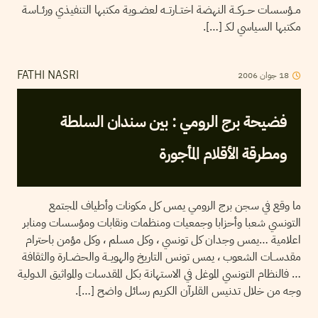
مــؤسسات حــركــة النهضة اختــارتــه لعضــوية مكتبها التنفيذي ورئــاسة
مكتبها السياسي لكـ […].
18
جوان
2006
FATHI NASRI
فضيحة برج الرومي : بين سندان السلطة
ومطرقة الأقلام المأجورة
ما وقع في سجن برج الرومي يمس كل مكونات وأطياف المجتمع
التونسي شعبا وأحزابا وجمعيات ومنظمات ونقابات ومؤسسات ومنابر
اعلامية …يمس وجدان كل تونسي ، وكل مسلم ، وكل مؤمن باحترام
مقدســات الشعوب ، يمس تونس التاريخ والهويــة والحضــارة والثقافة
… فالنظام التونسي الموغل في الاستهانة بكل المقدسات والمواثيق الدولية
وجه من خلال تدنيس القلرآن الكريم رسائل واضح […].