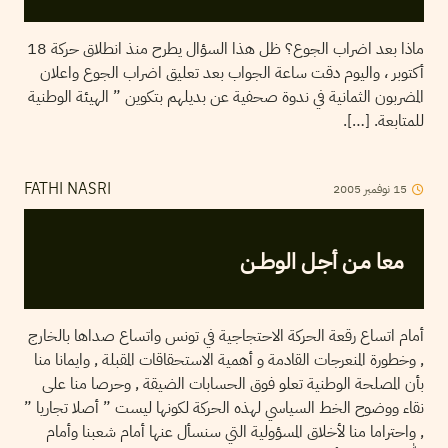
ماذا بعد اضراب الجوع؟ ظل هذا السؤال يطرح منذ انطلاق حركة 18
أكتوبر ، واليوم دقت ساعة الجواب بعد تعليق اضراب الجوع واعلان
المضربون الثمانية في ندوة صحفية عن بديلهم بتكوين ” الهيئة الوطنية
للمتابعة. […].
15
نوفمبر
2005
FATHI NASRI
معا مـن أجـل الوطــن
أمام اتساع رقعة الحركة الاحتجاجية في تونس واتساع صداها بالخارج
, وخطورة المنعرجات القادمة و أهمية الاستحقاقات المقبلة , وايمانا منا
بأن المصلحة الوطنية تعلو فوق الحسابات الضيقة , وحرصا منا على
نقاء ووضوح الخط السياسي لهذه الحركة لكونها ليست ” أصلا تجاريا ”
, واحتراما منا لأخلاق المسؤولية التي سنسأل عنها أمام شعبنا وأمام