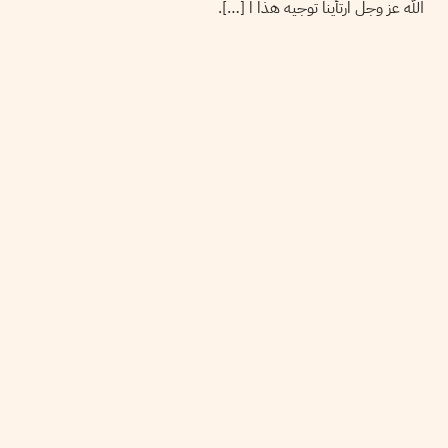
الله عز وجل ارتأينا توجيه هذا ا […].