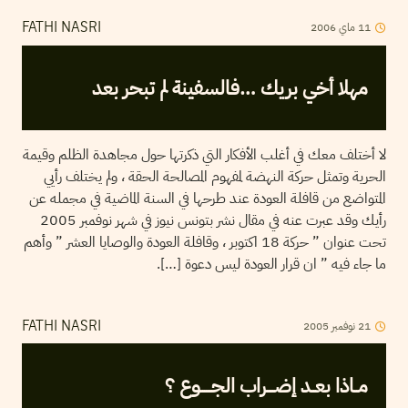
11
ماي
2006
FATHI NASRI
مهلا أخي بريك …فالسفينة لم تبحر بعد
لا أختلف معك في أغلب الأفكار التي ذكرتها حول مجاهدة الظلم وقيمة
الحرية وتمثل حركة النهضة لمفهوم المصالحة الحقة ، ولم يختلف رأيي
المتواضع من قافلة العودة عند طرحها في السنة الماضية في مجمله عن
رأيك وقد عبرت عنه في مقال نشر بتونس نيوز في شهر نوفمبر 2005
تحت عنوان ” حركة 18 اكتوبر ، وقافلة العودة والوصايا العشر ” وأهم
ما جاء فيه ” ان قرار العودة ليس دعوة […].
21
نوفمبر
2005
FATHI NASRI
مــاذا بعــد إضــــراب الجــــــوع ؟