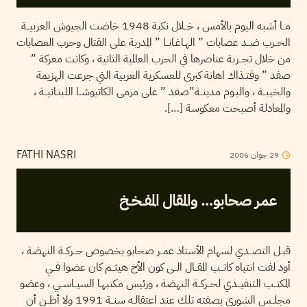
مــا أشبه اليوم بالأمس ، خــلال نكبة 1948 خاضت الجيوش العربيــة
الحــرب ضــد عصابات ” الهـاغـانــا ” المدربة على القتال وحرب العصابات
من خلال تجــربة عناصرها في الحرب العالمية الثانية ، وكانت معركة ”
صفد ” وقتـذاك اهانة كبرى للعسكرية العربية التي جرعت الهزيمة
والخيبــة ، واليـوم مدينــة”صفد ” على مرمى الكاتيوشــا اللبنـانيــة ،
والمعادلة أصبحت معكوسة […].
29
جوان
2006
FATHI NASRI
عمـر صحابو… والمقال المفــخــخ
قبـل التصــدي لسهام الأستاذ عمــر صحابو بخصوص حــركــة النهضة ،
أود لفت انتباه كاتــب المقــال الــى كون الأخ هيثــم كان عضوا فــي
المكتــب التنفيــذي لحــركــة النهضة ، ورئيس مكتبهـا السيــاســي ، وعضو
مجلــس الشورى بصفته تلك عند اعتقالـه سنــة 1991 ولا أظــن أن