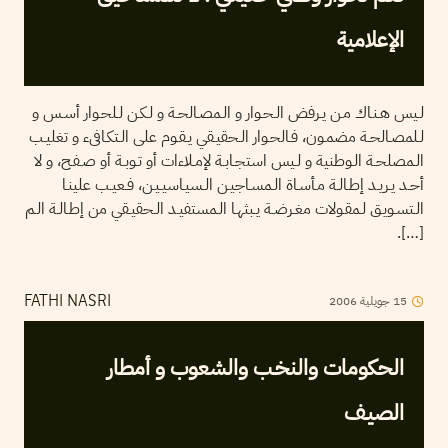
الإعلامية
لـيس هـنـاك مـن يـرفض الـحـوار و الـمصـالحـة و لـكـن لـلحـوار أسـس و
لـلمصـالحـة مضمـون، فـالحـوار الـحقيـقي يـقـوم على الـتكـافىء و تغليـب
الـمصلحـة الـوطنية و لـيس استجـابـة لإمـلاءات أو تـوبـة أو صـفـح، و لا
أحـد يـريـد إطـالـة مـأسـاة الـمسـاجيـن الـسيـاسيـيـن، فـعيـب علينـا
الـتسـويـق لـمقـولات مغـرضـة يـبثهـا الـمستفيـد الـحقيـقي من إطـالـة الـم
[…].
15
جويلية
2006
FATHI NASRI
الحكومات والنخـب والشعوب و أمطار
الصيـف