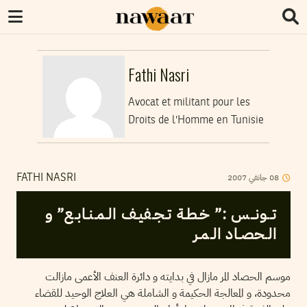
Fathi Nasri
Avocat et militant pour les
Droits de l'Homme en Tunisie
08
جانفي
2007
FATHI NASRI
تــونــس :” خـطـة تـجـفيـف الـمـنـابـع” و
الـحصـاد الـمـر
موسم الحصاد المر مازال في بدايته و دائرة العنف الأعمى مازالت
محدودة، و المعالجة الحكيمة و الشاملة هي العلاج الوحيد للقضاء