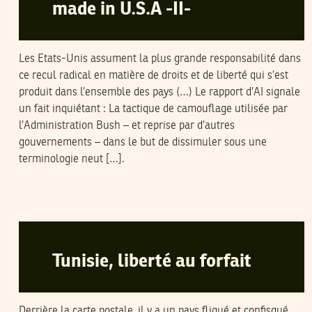
made in U.S.A -II-
Les Etats-Unis assument la plus grande responsabilité dans
ce recul radical en matière de droits et de liberté qui s’est
produit dans l’ensemble des pays (…) Le rapport d’AI signale
un fait inquiétant : La tactique de camouflage utilisée par
l’Administration Bush – et reprise par d’autres
gouvernements – dans le but de dissimuler sous une
terminologie neut […].
NAWAAT
04
Jun
2005
Tunisie, liberté au forfait
Derrière la carte postale, il y a un pays fliqué et confisqué