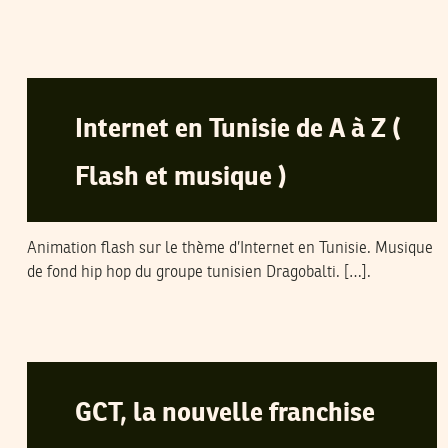
MISTRAL
06
Jun
2005
Internet en Tunisie de A à Z (
Flash et musique )
Animation flash sur le thème d’Internet en Tunisie. Musique
de fond hip hop du groupe tunisien Dragobalti. […].
MIZAANOUN
06
Jun
2005
GCT, la nouvelle franchise