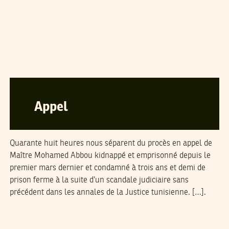
CHOKRI HAMROUNI
09
Jun
2005
Appel
Quarante huit heures nous séparent du procès en appel de
Maître Mohamed Abbou kidnappé et emprisonné depuis le
premier mars dernier et condamné à trois ans et demi de
prison ferme à la suite d’un scandale judiciaire sans
précédent dans les annales de la Justice tunisienne. […].
NAWAAT