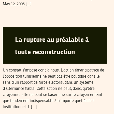
May 12, 2005 […].
MALEK KHADHRAOUI
01
Jun
2005
La rupture au préalable à
toute reconstruction
Un constat s’impose donc à nous. L’action émancipatrice de
l’opposition tunisienne ne peut pas être politique dans le
sens d’un rapport de force électoral dans un système
d’alternance fiable. Cette action ne peut, donc, qu’être
citoyenne. Elle ne peut se baser que sur le citoyen en tant
que fondement indispensable à n’importe quel édifice
institutionnel. L […].