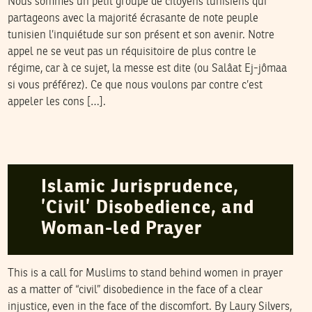
Nous sommes un petit groupe de citoyens tunisiens qui
partageons avec la majorité écrasante de note peuple
tunisien l’inquiétude sur son présent et son avenir. Notre
appel ne se veut pas un réquisitoire de plus contre le
régime, car à ce sujet, la messe est dite (ou Salâat Ej-jômaa
si vous préférez). Ce que nous voulons par contre c’est
appeler les cons […].
LAURY SILVERS
03
June
2005
Islamic Jurisprudence,
’Civil’ Disobedience, and
Woman-led Prayer
This is a call for Muslims to stand behind women in prayer
as a matter of “civil” disobedience in the face of a clear
injustice, even in the face of the discomfort. By Laury Silvers,