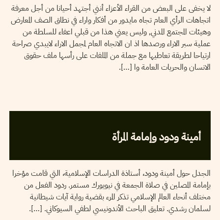
لا يخفى على البعض من القراء الأعزاء أنني أجتهد أحيانا من أجل معرفة
اتجاهات الرأي العام تجاه مايدور من أفكار واراء في نطاق الصف المعارض
وهيئات المجتمع المدني, وليس يعني هذا من قبلي اعفاء للسلطة من
عملية سبر الاراء ورصدها اذ ان الاتجاه العام لمجمل الاراء لايبدي صراحة
ارتياحا لطريقة تعاطيها مع جملة من الملفات على رأسها ملف حقوق
الانسان والحريات العامة وا […].
2005
جوان
03
LUTHFI ASSYAUKANIE
أمينة ودود وإمامة المرأة
الجدل حول أمينة ودود، أستاذة الدراسات الإسلامية، التي قامت مؤخرا
بإمامة المصلين في صلاة الجمعة في نيويورك مستمر. ردود الفعل من
مختلف أنحاء العالم الإسلامي تذكر المرء بقضية رواية آيات شيطانية
لسلمان رشدي. تعليق الباحث الأندونيسي لطفي السيوكاني. […].