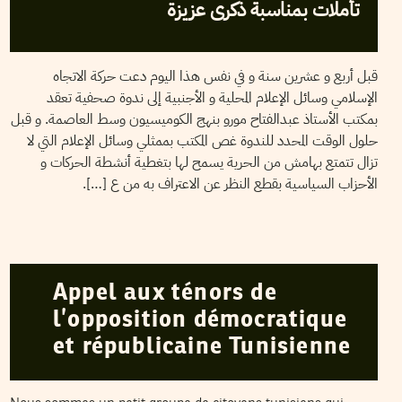
تأملات بمناسبة ذكرى عزيزة
قبل أربع و عشرين سنة و في نفس هذا اليوم دعت حركة الاتجاه
الإسلامي وسائل الإعلام المحلية و الأجنبية إلى ندوة صحفية تعقد
بمكتب الأستاذ عبدالفتاح مورو بنهج الكوميسيون وسط العاصمة. و قبل
حلول الوقت المحدد للندوة غص المكتب بممثلي وسائل الإعلام التي لا
تزال تتمتع بهامش من الحرية يسمح لها بتغطية أنشطة الحركات و
الأحزاب السياسية بقطع النظر عن الاعتراف به من ع […].
ABOUFIRAS
05
Jun
2005
Appel aux ténors de
l’opposition démocratique
et républicaine Tunisienne