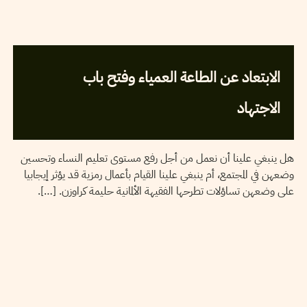
2005
جوان
02
HALIMA KRAUSEN
الابتعاد عن الطاعة العمياء وفتح باب
الاجتهاد
هل ينبغي علينا أن نعمل من أجل رفع مستوى تعليم النساء وتحسين
وضعهن في المجتمع، أم ينبغي علينا القيام بأعمال رمزية قد يؤثر إيجابيا
على وضعهن تساؤلات تطرحها الفقيهة الألمانية حليمة كراوزن. […].