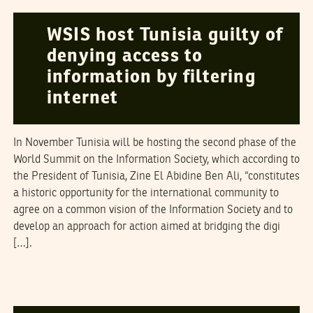
07
June
2005
WSIS host Tunisia guilty of
denying access to
information by filtering
internet
In November Tunisia will be hosting the second phase of the
World Summit on the Information Society, which according to
the President of Tunisia, Zine El Abidine Ben Ali, “constitutes
a historic opportunity for the international community to
agree on a common vision of the Information Society and to
develop an approach for action aimed at bridging the digi
[…].
2005
جوان
06
ABDELHAMID ELHAMDI