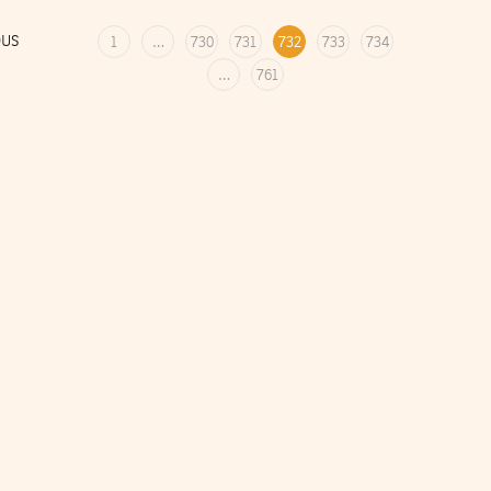
OUS
1
…
730
731
732
733
734
…
761