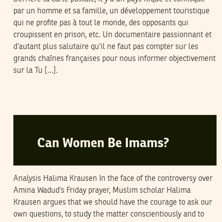
par un homme et sa famille, un développement touristique
qui ne profite pas à tout le monde, des opposants qui
croupissent en prison, etc. Un documentaire passionnant et
d’autant plus salutaire qu’il ne faut pas compter sur les
grands chaînes françaises pour nous informer objectivement
sur la Tu […].
HALIMA KRAUSEN
03
June
2005
Can Women Be Imams?
Analysis Halima Krausen In the face of the controversy over
Amina Wadud’s Friday prayer, Muslim scholar Halima
Krausen argues that we should have the courage to ask our
own questions, to study the matter conscientiously and to