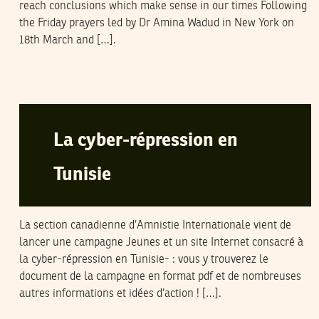
reach conclusions which make sense in our times Following
the Friday prayers led by Dr Amina Wadud in New York on
18th March and […].
AMNESTY INTERNATIONAL
01
Jun
2005
La cyber-répression en
Tunisie
La section canadienne d’Amnistie Internationale vient de
lancer une campagne Jeunes et un site Internet consacré à
la cyber-répression en Tunisie- : vous y trouverez le
document de la campagne en format pdf et de nombreuses
autres informations et idées d’action ! […].