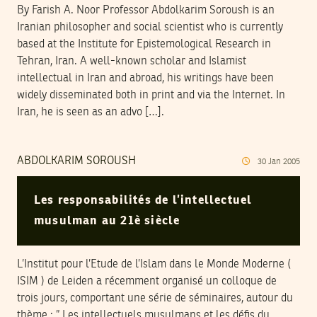
By Farish A. Noor Professor Abdolkarim Soroush is an
Iranian philosopher and social scientist who is currently
based at the Institute for Epistemological Research in
Tehran, Iran. A well-known scholar and Islamist
intellectual in Iran and abroad, his writings have been
widely disseminated both in print and via the Internet. In
Iran, he is seen as an advo […].
ABDOLKARIM SOROUSH
30
Jan
2005
Les responsabilités de l’intellectuel
musulman au 21è siècle
L’Institut pour l’Etude de l’Islam dans le Monde Moderne (
ISIM ) de Leiden a récemment organisé un colloque de
trois jours, comportant une série de séminaires, autour du
thème : ” Les intellectuels musulmans et les défis du