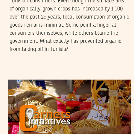
Tunisian consumers. Even though the surface area
of organically-grown crops has increased by 1,000
over the past 25 years, local consumption of organic
goods remains minimal. Some point a finger at
consumers themselves, while others blame the
government. What exactly has prevented organic
from taking off in Tunisia?
TEYCIR BEN NASER
23
Oct
2015