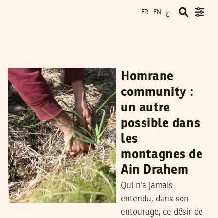
ع
FR
EN
RIM HADDAD
07
Mar
2023
Homrane
community :
un autre
possible dans
les
montagnes de
Ain Drahem
Qui n’a jamais
entendu, dans son
entourage, ce désir de