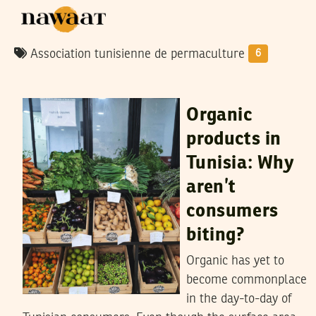
Association tunisienne de permaculture
6
AYMEN GHARBI
29
May
2023
Organic
products in
Tunisia: Why
aren’t
consumers
biting?
Organic has yet to
become commonplace
in the day-to-day of