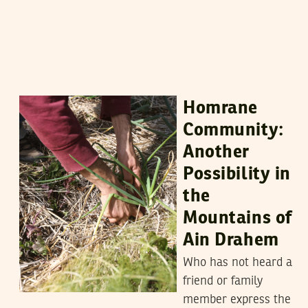
RIM HADDAD
23
May
2023
Homrane
Community:
Another
Possibility in
the
Mountains of
Ain Drahem
Who has not heard a
friend or family
member express the