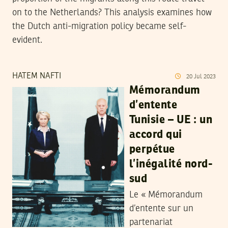
on to the Netherlands? This analysis examines how
the Dutch anti-migration policy became self-
evident.
HATEM NAFTI
20
Jul
2023
Mémorandum
d’entente
Tunisie – UE : un
accord qui
perpétue
l’inégalité nord-
sud
Le « Mémorandum
d’entente sur un
partenariat