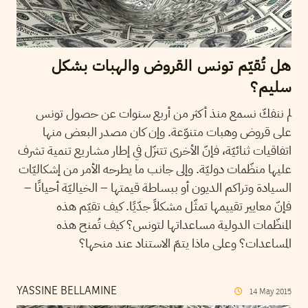
هل تُقيّم تونس القروض والهبات بشكل
سليم؟
لم ننفكّ نسمع منذ أكثر من أربع سنوات عن حصول تونس
على قروض وهبات متنوّعة. وإن كان مصدر البعض منها
اتفاقيات ثنائيّة، فإنّ الأخرى تتنزّل في إطار مشاريع تنمية تشرف
عليها منظّمات دوليّة. وإلى جانب ما يطرحه الأمر من إشكاليّات
السيادة وتراكم الديون أو ببساطة قيمتها – الخياليّة أحيانًا –
فإنّ معايير تقييمها تمثّل مشكلاً جدّيًا. كيف تقيّم هذه
المنظّمات الدولية مساعداتها لتونس؟ كيف تُمنح هذه
المساعدات؟ وعلى ماذا يتمّ الاستناد عند منحها؟
YASSINE BELLAMINE
14
May
2015