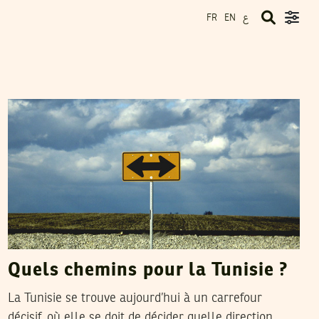
ع
FR
EN
MANSOUR SOUIBGUI
27
Apr
2014
Quels chemins pour la Tunisie ?
La Tunisie se trouve aujourd’hui à un carrefour
décisif, où elle se doit de décider quelle direction