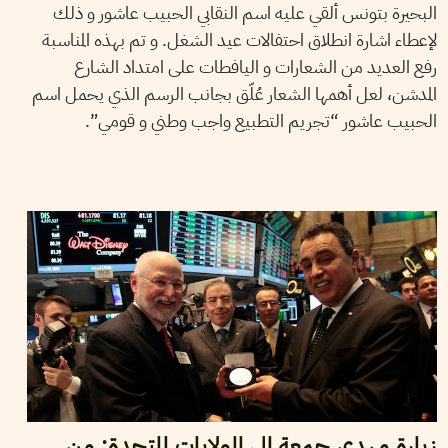
البحيرة بتونس ألقي عليه اسم النقابي الحبيب عاشور و ذلك
لإعطاء اشارة انطلاق احتفالات عيد الشغل. و تم بهذه المناسبة
رفع العديد من الشعارات و اليافطات على امتداد الشارع
المدشن، لعل أهمها الشعار عُلّق بجانب الرسم الذي يحمل اسم
الحبيب عاشور “تجريم التطبيع واجب وطني و قومي”.
2014
أفريل
02
سميح الباجي عكاز
زيارة مهدي جمعة إلى الولايات المتحدة: من