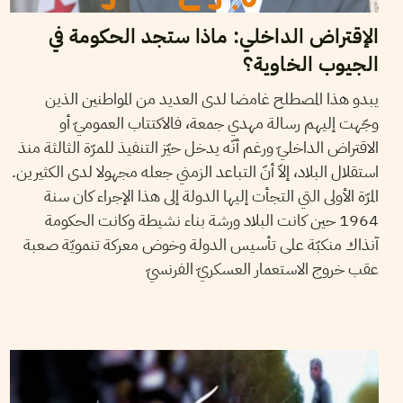
الإقتراض الداخلي: ماذا ستجد الحكومة في
الجيوب الخاوية؟
يبدو هذا المصطلح غامضا لدى العديد من المواطنين الذين
وجّهت إليهم رسالة مهدي جمعة، فالاكتتاب العموميّ أو
الاقتراض الداخليّ ورغم أنّه يدخل حيّز التنفيذ للمرّة الثالثة منذ
استقلال البلاد، إلاّ أنّ التباعد الزمني جعله مجهولا لدى الكثيرين.
المرّة الأولى التي التجأت إليها الدولة إلى هذا الإجراء كان سنة
1964 حين كانت البلاد ورشة بناء نشيطة وكانت الحكومة
آنذاك منكبّة على تأسيس الدولة وخوض معركة تنمويّة صعبة
عقب خروج الاستعمار العسكريّ الفرنسيّ
2014
مارس
11
فريق التحرير