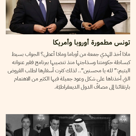
تونس مطمورة أوروبا وأمريكا
ماذا أخذ المهدي جمعة من أوباما وماذا أعطى؟ الجواب بسيط
كبساطة حكومتنا وسذاجتها منذ تنصيبها ببرنامج فقير عنوانه
اليتيم:” لله يا محسنين”.. لذلك كثرت أسفارها لطلب القروض
التي أخذناها على شكل وعود جميلة فيها الكثير من الاهتمام
بارتقائنا إلى مصافّ الدول الديمقراطيّة.
2014
مارس
21
سميح الباجي عكاز