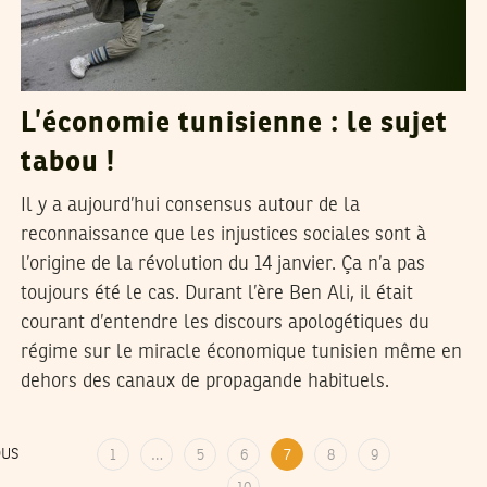
L’économie tunisienne : le sujet
tabou !
Il y a aujourd’hui consensus autour de la
reconnaissance que les injustices sociales sont à
l’origine de la révolution du 14 janvier. Ça n’a pas
toujours été le cas. Durant l’ère Ben Ali, il était
courant d’entendre les discours apologétiques du
régime sur le miracle économique tunisien même en
dehors des canaux de propagande habituels.
OUS
1
…
5
6
7
8
9