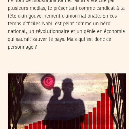
Le nom de Moustapha Kamel Nabli a été cité par
plusieurs medias, le présentant comme candidat à la
tête d’un gouvernement d’union nationale. En ces
temps difficiles Nabli est peint comme un héro
national, un révolutionnaire et un génie en économie
qui saurait sauver le pays. Mais qui est donc ce
personnage ?
TUNECONOMIST
12
Oct
2013