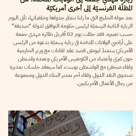
المظلّة الفرنسيّة إلى أخرى أمريكيّة
بعد جولة الخليج التي ما زلنا ننتظر جدواها وخلفياتها، تأتي اليوم
الزيارة الثانية الرسميّة لرئيس حكومة التوافق لدولة “صديقة”
حسب تعبيره. فقد حطّت يوم 02 أفريل طائرة مهدي جمعة
على أراضي الولايات المتحّدة في زيارة رسميّة بدعوة من الرئيس
الأمريكيّ ستمتدّ ليوميّن قصد عقد لقاءات مع وزير الخارجية
جون كيري وأعضاء من الكونغرس الأمريكي وعمدة واشنطن
ولقاء صحفيّ مع الواشنطن بوست، كما سيعقد جلسات بمديرة
صندوق النقد الدولي ولقاء آخر بمدير البنك الدولي ومجموعة
من رجال الأعمال الأمريكيين.
2014
مارس
17
فريد الرحالي