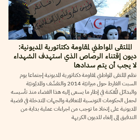
الملتقى المواطني لمقاومة دكتاتورية المديونية:
ديون إقتناء الرصاص الذي استهدف الشهداء
لا يجب أن يتم سدادها
نظم الملتقى المواطني لمقاومة دكتاتورية المديونية إجتماعا يوم
السبت الفارط حول ميزانيّة 2014 والتقشّف والمديُونيّة
والبدائل المُمْكنة في إطار ما يسعى إليه هذا الفضاء منذ تأسيسه
لحمل الحكومات التونسية المتعاقبة والجهات المتدخلة في قضية
المديونية على إتخاذ ما توجب من اجراءات عملية بداية من
التدقيق إلى إلغاء للديون الكريهة
2014
مارس
04
محمد ضياء الهمامي