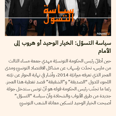
سياسة التسوّل: الخيار الوحيد أو هروب إلى
الأمام
حين أطلّ رئيس الحكومة التونسيّة مهدي جمعة مساء الثالث
من مارس، تحدّث بإسهاب عن مشاكل الاقتصاد التونسيّ ومدى
العجز الذي تعرفه ميزانيّة 2014، وأشار في نهاية الحوار عن نيّته
اللجوء للدول “الصديقة” و”الشقيقة” قصد تغطية هذا العجز.
ربّما ما تجنّب رئيس الحكومة قوله هو أنّ تونس ستدخل جولة
جديدة من طرق الأبواب والشحاذة وأنّ سياسة “التسوّل”
أصبحت الخيار الوحيد لتسكين معاناة الشعب التونسيّ