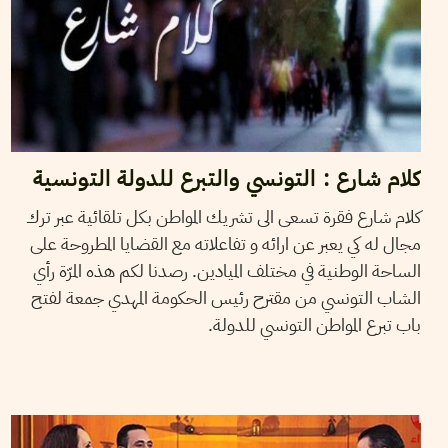
كلام شارع : التونسي والتبرع للدولة التونسية
كلام شارع فقرة تسعى الى تشريك المواطن بكل تلقائية عبر ترك
مجال له كي يعبر عن ارائه و تفاعلاته مع القضايا المطروحة على
الساحة الوطنية في مختلف الميادين. رصدنا لكم هذه المرّة رأي
الشاب التونسي من مقترح رئيس الحكومة المهدي جمعة لفتح
باب تبرع المواطن التونسي للدولة.
FARHAT OTHMAN
06
Mar
2014