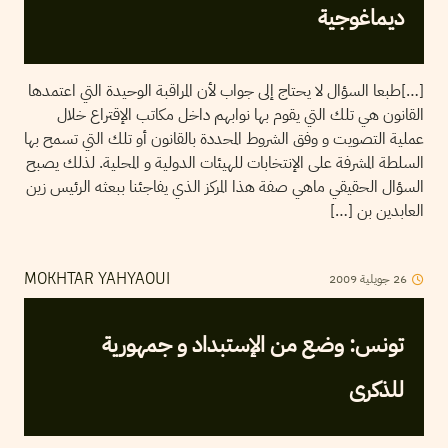
ديماغوجية
[…]طبعا السؤال لا يحتاج إلى جواب لأن المراقبة الوحيدة التي اعتمدها
القانون هي تلك التي يقوم بها نوابهم داخل مكاتب الإقتراع خلال
عملية التصويت و وفق الشروط المحددة بالقانون أو تلك التي تسمح بها
السلطة المشرفة على الإنتخابات للهيئات الدولية و المحلية. لذلك يصبح
السؤال الحقيقي ماهي صفة هذا المركز الذي يفاجئنا ببعثه الرئيس زين
العابدين بن […]
26
جويلية
2009
MOKHTAR YAHYAOUI
تونس: وضع من الإستبداد و جمهورية
للذكرى