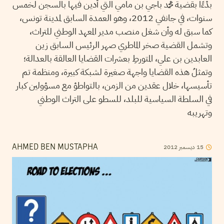
بدْءًا بقضية محمد باجي بن مامي التي أُدين فيها بالسجن لخمس
سنوات، في جانفي 2012، وهو العمدة السابق لمدينة تونس،
كما سبق له وأن شغل منصب مدير المعهد الوطني للتراث،
وتشمل القضية صخر الماطري صهر الرئيس السابق زين
العابدين بن علي، المتورطِ بعشرات القضايا العالقة بالعدالة؛
وتمثلُ هذه القضايا واجهة صغيرة لشبكة كبيرة، ومنظمة تم
تأسيسها، خلال عقدين من الزمن، بالتواطؤ مع مسؤولين كبار
في السلطة السياسية للبلد، للسطو على التراث الوطني
وتهريبه
15
ديسمبر
2012
AHMED BEN MUSTAPHA