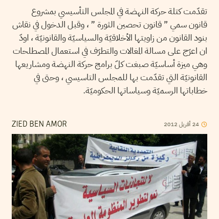
تقدّمت كتلة حركة النهضة في المجلس التأسيسي بمشروع
قانون سمي ” قانون تحصين الثورة ” ، وقبل الدخول في نقاش
بنود القانون من زاويتها الأخلاقيّة والسياسيّة والقانونيّة ، اودّ
ان اعرّج على مسالة المغالات والتطرّف في استعمال المصطلحات
وهي ميزة أساسيّة صبغت كلّ برامج حركة النهضة ومشاريعها
القانونيّة التي تقدّمت بها للمجلس التاسيسي ، وحتى في
خطاباتها الرسميّة وسياساتها الحكوميّة.
24
أفريل
2012
ZIED BEN AMOR