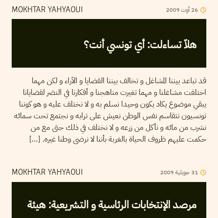
26
أوت
2009
MOKHTAR YAHYAOUI
هلاّ تساءلت: أي تونسي أنت؟
قد تباعد بيننا المشاغل و تخالف بيننا القضايا و الآراء و لكن مهما
اختلفت مشاغلنا و مهما تغيرت مناهجنا و أفكارنا في النضر لقضايانا
يبقي موضوع يكاد يكون وحيدا نسلم به و لا نختلف عليه و هو كوننا
تونسيون نتقاسم نفس الوطن نعيش على ترابه و نجتمع تحت سمائه
نشرب من مائه و نأكل من زرعه و لا نختلف في ذلك حتى مع من
حكمت عليهم ظروف الحياة بالغربة بأننا لا نرضى وطنا غيره. […]
31
جويلية
2009
MOKHTAR YAHYAOUI
مرصد الإنتخابات الرئاسية و التشريعية: هيئة