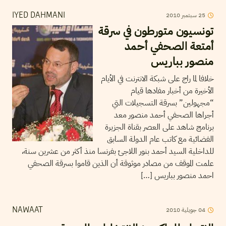
25
سبتمبر
2010
IYED DAHMANI
تونسيون متورطون في سرقة
أمتعة الصحفي أحمد
منصور بباريس
خلافا لما راج على شبكة الانترنت في الأيام
الأخيرة من أخبار مفادها قيام
“مجهولين” بسرقة التسجيلات التي
أجراها الصحفي أحمد منصور معد
برنامج شاهد على العصر بقناة الجزيرة
الفضائية مع كاتب عام الدولة السابق
للداخلية السيد أحمد بنور اللاجئ بفرنسا منذ أكثر من عشرين سنة،
علمت الموقف من مصادر موثوقة أن الذين قاموا بسرقة الصحفي
احمد منصور بباريس […]
04
جويلية
2010
NAWAAT