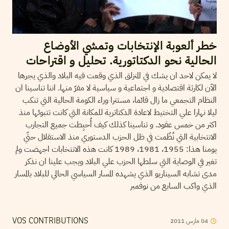
خطر ألعوبة الإنتخابات وتمشي الأوضاع
الحالية نحو الدكتاتورية. تحليل و اقتراحات
لا يمكن لاحد ان يشك في المنزلق الذي وقعت فيه البلاد والذي يجرها
الآن لكارثة اقتصادية و اجتماعية و سياسية لا مفرّ منها. اننا تناسينا ان
النظام التجمعي ما زال قائما، مستترا وراء الكومة الحالية التي تنكب
ليلا نهارا علي التختيط لاعادة الدكتاترية للمكانة التي كانت تتبوئها منذ
اكثر من خمس عقود. و تناسينا كذلك كيف أُحبِطت جميع التجارب
الانتخابية التي نُظّمت في ظل الحزب الدستوري منذ الاستقلال حتّي
يومنا هذا: 1955، 1981، 1989 كانت هذه الانتخابات اجهضت ولم
تغير في الوصاية التي سلطها الحزب علي البلاد ويجب علينا ان نذكر
مدى تشابه السيناريو الذي يشهده المسار السياسي الحالي للبلاد بالمسار
الذي واكب السابع من نوفمبر
04
مارس
2011
VOS CONTRIBUTIONS