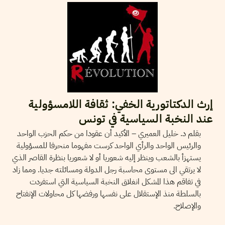
إرث الدكتاتورية الخفي: ثقافة اللامسؤولية
عند النخبة السياسية في تونس
بقلم د. خليل العميري – الأكيد أن عقودا من حكم الحزب الواحد
والرئيس الواحد والرأي الواحد كرست مفهوما منحرفا للمسؤولية
يستهزأ بالشعب وينظر إليه شعوريا أو لا شعوريا بنظرة القاصر الذي
لا يرتقي الى مستوى محاسبة رجل الدولة ومسائلته جديا. ومما زاد
في تفاقم هذا المشكل انغلاق النخبة السياسية التي استفردت
بالسلطة منذ الإستقلال على نفسها ورفضها كل محاولات الإنفتاح
والإصلاح.