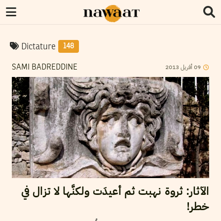
Dictature
148
09
أفريل
2013
SAMI BADREDDINE
الآثار: ثروة نهبت ثم أعيدَت ولكنَّها لا تزال في
خطر!