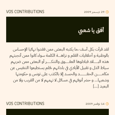
29
ديسمبر
2009
VOS CONTRIBUTIONS
أفق يا شعبي
لقد قرأت بكل أسف ،ما يكتبه البعض ممن فقدوا نهائيا الإحساس
بالوطنية و أخلاقيات القلم و نزاهـــــة الكلمة سواء كانوا ممن أنجبتهم
هذه البــــــــلاد فبادلوها العقــــــــوق والتنكـــــــــر أو البعض ممن ضربهم
سياط الذل و تقبيل الأيادي في بلدانهم ،فلم يستطيعوا التنفيس عن
مكامـــــــــن الحقـــــــــــــد والحسد إلا بالكذب على تونس و حكومتها
وشعبها… و حشر أنوفهم في مسائل لا تهمهم لا من القريب ولا من
البعيد […]
14
نوفمبر
2009
VOS CONTRIBUTIONS