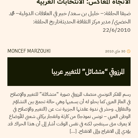
الاتجاه المعاكس: الانتخابات العربية
ضيفا الحلقة:– خليل بن سعد/ خبير في العلاقات الدولية– محمد
الخضري/ مدير مركز الثقافة الحديثةتاريخ الحلقة:
22/6/2010
30
ماي
2010
MONCEF MARZOUKI
المرزوقي “متشائل” للتغيير عربيا
رسم المفكر التونسي منصف المرزوقي صورة “متشائلة” للتغيير والإصلاح
في العالم العربي كما يحلو له أن يسميها وهي حالة تجمع بين التشاؤم
والتفاؤل. وحذر في ندوة عقدتها الجزيرة نت عن (التغيير والإصلاح في
الوطن العربي – تونس نموذجا) من كارثة وانفجار بركاني شعبي للأوضاع
لا يعرف متى سينفجر، لكنه في نفس الوقت أشار إلى أن هذا الحراك قد
يؤدي إلى الانفراج وإلى الانفتاح. […]