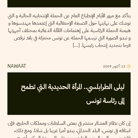
يتأكد مع مرور الأيام الإنطباع العام عن الحملة الإنتخابيه الحالية و التي
توشك على نهايتها حول الصبغة الإحتفالية التي إعتمدها مهندسوها و
هيمنة الحملة الرئاسية على إهتمامات اللآلة الدعائية بمختلف أجهزتها
و تبدو الصورة التي ترسمها الحملة عن تونس مختزلة في بلاد ترقص
فرحا بتجديد إنتخاب رئيسها. […]
12
أكتوبر
2009
NAWAAT
ليلى الطرابلسي.. المرأة الحديدية التي تطمح
إلى رئاسة تونس
إن كان نظام العشائر منتشر في بعض السلطنات ومملكات الخليج، فإن
انبثاقه في تونس، البلد الحداثي، يبدو أمرا غريبا بل شاذا. ومع ذلك،
فإنه بمجيء الجنرال زين العابدين بن علي إلى سدة الحكم، أصبح