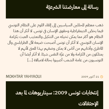
رسالة إلى معارضتنا الشرعيّة
ذهب معظم المحللين السياسيين إلى إلقاء اللوم على النظام التونسي
فيما يخصّ الديمقراطية وحقوق الإنسان في تونس. لا أنكر أن هذا
النظام هو أكثر مما يمكن تخيله من التنكيل والتعذيب العبث بكرامة
الإنسان التونسي. لا أنكر أن تونس أصبحت ضيعة لآل الطرابلسي وآل
الماطري وأذنابهم من أناس لا يمكن وصفهم بهذا المعنى لأنهم لا
يمتلكون من الكرامة ولا من عزّة النفس شيئا. لا أنكر أيضا أن
التونسيون من عامة الشعب أصيبوا بحالة لامبالاة […]
21
أكتوبر
2009
MOKHTAR YAHYAOUI
إنتخابات تونس 2009: سيناريوهات لما بعد
الإحتفالات