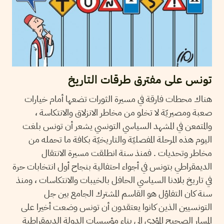
تونس على مفترق طرقات التاريخ
هناك محطات فارقة في مسيرة الثورات تضعها أمام خيارات
صعبة ومصيريّة لا تخلو من مخاطر الانزلاق والانتكاسة ،
والمتمعن في المشهد السياسي التونسي يشعر أن تونس بلغت
اليوم هذه المرحلة المفصليّة والتاريخيّة بكافة ما تحمله من
مخاطر وتحديات . فمنذ سنة انطلقت مسيرة الانتقال
الديمقراطي بتونس في أجواء احتفالية بنجاح أول انتخابات حرة
في تاريخ بلادنا السياسي الحافل بالخيبات والانتكاسات ، ومنذ
سنة كان التفاؤل هو القاسم المشترك الجامع بين جل
التونسيين الذين كانوا يعتقدون أن تونس وضعت أخيرا على
المسار الصحيح المؤدي الى بناء مؤسسات الدولة الديمقراطية