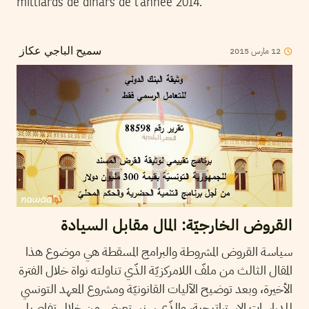
milliards de dinars de l’année 2014.
2015
مارس
12
سميح الباجي عكاز
القروض الخارجيّة: المال مقابل السيادة
سياسة القروض المشروطة والبرامج المسقطة هي موضوع هذا
المقال الثالث من ملفّ اللامركزيّة الذّي تناولته نواة خلال الفترة
الأخيرة، وبعد توضيح الآليات القانونيّة ومشروع المعهد التونسي
للدراسات الإستراتيجية، والذّي سنستعرض من خلال تفاصيل