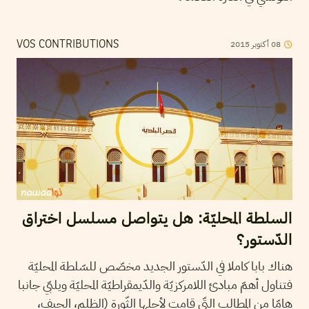
2015
أكتوبر
08
VOS CONTRIBUTIONS
السلطة المحليّة: هل يتواصل مسلسل اختراق
الدّستور؟
هناك بابا كاملا في الدّستور الجديد مخصّص للسّلطة المحليّة
فتناول أهمّ مبادئ اللامركزيّة والدّيمقراطيّة المحليّة ويلبّي جانبا
هامّا من المطالب التّي قامت لأجلها الثّورة (الظلم، الحيف،