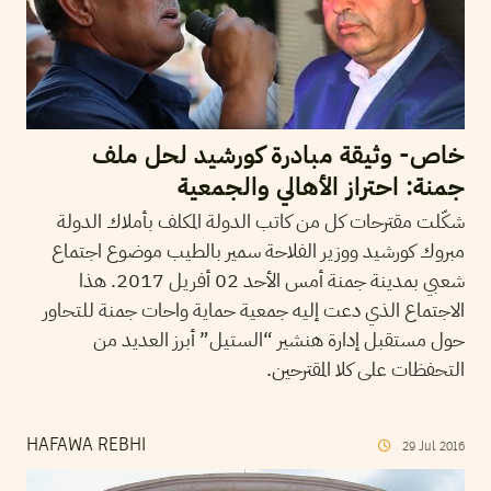
خاص- وثيقة مبادرة كورشيد لحل ملف
جمنة: احتراز الأهالي والجمعية
شكّلت مقترحات كل من كاتب الدولة المكلف بأملاك الدولة
مبروك كورشيد ووزير الفلاحة سمير بالطيب موضوع اجتماع
شعبي بمدينة جمنة أمس الأحد 02 أفريل 2017. هذا
الاجتماع الذي دعت إليه جمعية حماية واحات جمنة للتحاور
حول مستقبل إدارة هنشير “الستيل” أبرز العديد من
التحفظات على كلا المقترحين.
HAFAWA REBHI
29
Jul
2016