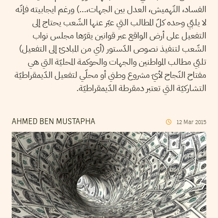
الفساد، التّهميش، العدل بين الجهات،…) ورغم ايجابيته فإنّه
لا يلبّي وحده كلّ المطالب التي عبّر عنها الشّعب يحتاج إلى
التفعيل على أرض الواقع عبر قوانين يقرّها مجلس نواب
الشّعب لتنفيذ نصوص الدّستور (أي من المبادئ إلى التفعيل)
تلبّي مطالب المواطنين والجهات والحوكمة المحليّة التي هي
مفتاح النّجاح لأيّ مشروع وطني أو محلّي لتفعيل الدّيمقراطيّة
التشاركيّة التي تعتبر دمقرطة الدّيمقراطيّة.
AHMED BEN MUSTAPHA
12
Mar
2015