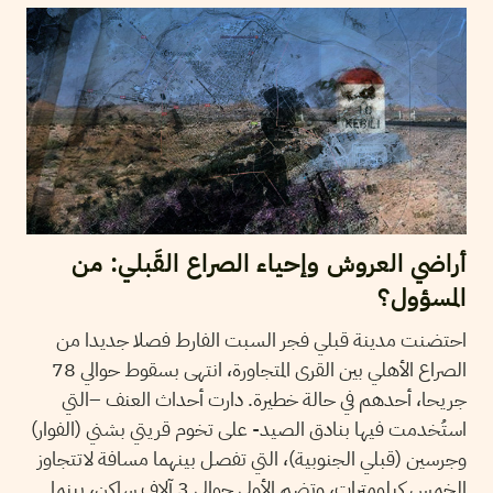
أراضي العروش وإحياء الصراع القَبلي: من
المسؤول؟
احتضنت مدينة قبلي فجر السبت الفارط فصلا جديدا من
الصراع الأهلي بين القرى المتجاورة، انتهى بسقوط حوالي 78
جريحا، أحدهم في حالة خطيرة. دارت أحداث العنف –التي
استُخدمت فيها بنادق الصيد- على تخوم قريتي بشني (الفوار)
وجرسين (قبلي الجنوبية)، التي تفصل بينهما مسافة لاتتجاوز
الخمس كيلومترات، وتضم الأولى حوالي 3 آلاف ساكن، بينما