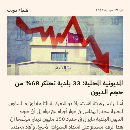
2017
جويلية
17
هيفاء ذويب
المديونية المحلية: 33 بلدية تحتكر 68% من
حجم الديون
أشار رئيس هيئة الاستشراف واللامركزية التابعة لوزارة الشؤون
المحلية مختار الهمّامي في حوار أجراه مع نواة إلى أنّ حجم
الديون البلدية مايزال في حدود 150 مليون دينار، موضّحا أنّ
هذا الرقم مستقرّ على امتداد السنوات الأخيرة. وأفاد محدّثنا