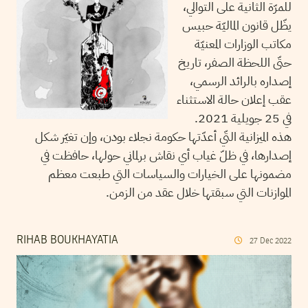
للمرّة الثانية على التوالي،
يظّل قانون الماليّة حبيس
مكاتب الوزارات المعنيّة
حتّى اللحظة الصفر، تاريخ
إصداره بالرائد الرسمي،
عقب إعلان حالة الاستثناء
في 25 جويلية 2021.
هذه الميزانية التّي أعدّتها حكومة نجلاء بودن، وإن تغيّر شكل
إصدارها، في ظلّ غياب أي نقاش برلماني حولها، حافظت في
مضمونها على الخيارات والسياسات التي طبعت معظم
الموازنات التي سبقتها خلال عقد من الزمن.
RIHAB BOUKHAYATIA
27
Dec
2022