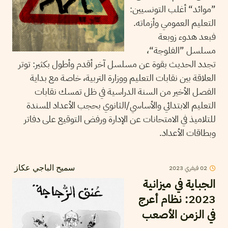
”موائد“ أغلب التونسيين:
التعليم العمومي وأزماته.
فبعد هدوء زوبعة
مسلسل ”الفلوجة“،
تجدد الحديث بقوة عن مسلسل آخر أقدم وأطول بكثير: توتر
العلاقة بين نقابات التعليم ووزارة التربية، خاصة مع بداية
الفصل الأخير من السنة الدراسية في ظل تمسك نقابات
التعليم الابتدائي والأساسي/الثانوي بحجب الأعداد المسندة
للتلاميذ في الامتحانات عن الإدارة ورفض التوقيع على دفاتر
وبطاقات الأعداد.
2023
فيفري
02
سميح الباجي عكاز
الجباية في ميزانية
2023: نظام أعرج
في الزمن الأصعب