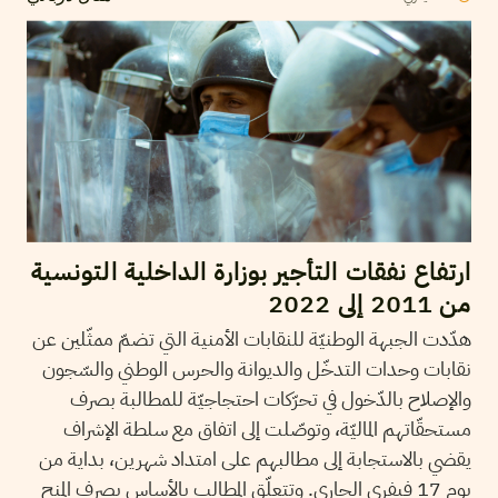
ارتفاع نفقات التأجير بوزارة الداخلية التونسية
من 2011 إلى 2022
هدّدت الجبهة الوطنيّة للنقابات الأمنية التي تضمّ ممثّلين عن
نقابات وحدات التدخّل والديوانة والحرس الوطني والسّجون
والإصلاح بالدّخول في تحرّكات احتجاجيّة للمطالبة بصرف
مستحقّاتهم الماليّة، وتوصّلت إلى اتفاق مع سلطة الإشراف
يقضي بالاستجابة إلى مطالبهم على امتداد شهرين، بداية من
يوم 17 فيفري الجاري. وتتعلّق المطالب بالأساس بصرف المنح