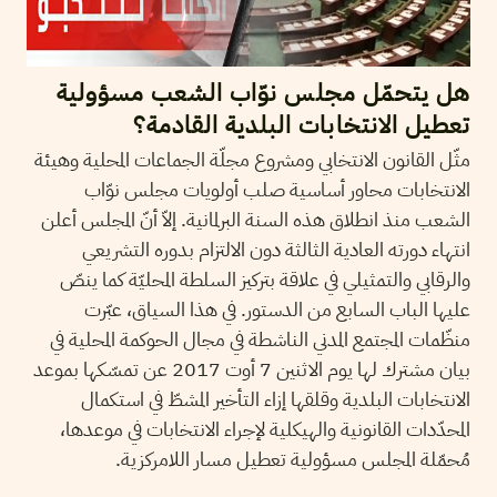
هل يتحمّل مجلس نوّاب الشعب مسؤولية
تعطيل الانتخابات البلدية القادمة؟
مثّل القانون الانتخابي ومشروع مجلّة الجماعات المحلية وهيئة
الانتخابات محاور أساسية صلب أولويات مجلس نوّاب
الشعب منذ انطلاق هذه السنة البرلمانية. إلاّ أنّ المجلس أعلن
انتهاء دورته العادية الثالثة دون الالتزام بدوره التشريعي
والرقابي والتمثيلي في علاقة بتركيز السلطة المحليّة كما ينصّ
عليها الباب السابع من الدستور. في هذا السياق، عبّرت
منظّمات المجتمع المدني الناشطة في مجال الحوكمة المحلية في
بيان مشترك لها يوم الاثنين 7 أوت 2017 عن تمسّكها بموعد
الانتخابات البلدية وقلقها إزاء التأخير المشطّ في استكمال
المحدّدات القانونية والهيكلية لإجراء الانتخابات في موعدها،
مُحمّلة المجلس مسؤولية تعطيل مسار اللامركزية.