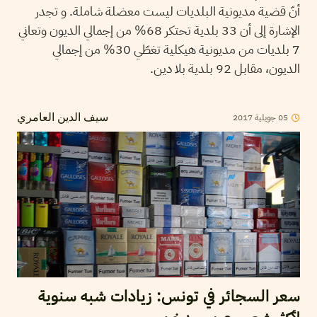
أنّ قضية مديونية البلديات ليست معضلة شاملة. و تجدر
الإشارة إلى أن 33 بلدية تحتكر 68% من إجمالي الديون وتعاني
7 بلديات من مديونية هيكلية تغطّي 30% من إجمالي
الديون، مقابل 92 بلدية بلا دين.
2017
جويلية
05
سيف الدين العامري
سعر السجائر في تونس: زيادات شبه سنوية