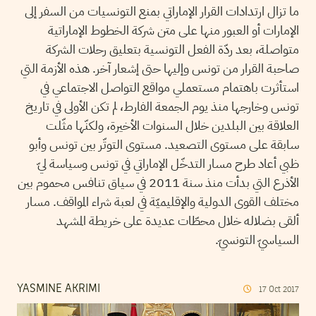
ما تزال ارتدادات القرار الإماراتي بمنع التونسيات من السفر إلى
الإمارات أو العبور منها على متن شركة الخطوط الإماراتية
متواصلة، بعد ردّة الفعل التونسية بتعليق رحلات الشركة
صاحبة القرار من تونس وإليها حتى إشعار آخر. هذه الأزمة التي
استأثرت باهتمام مستعملي مواقع التواصل الاجتماعي في
تونس وخارجها منذ يوم الجمعة الفارط، لم تكن الأولى في تاريخ
العلاقة بين البلدين خلال السنوات الأخيرة، ولكنّها مثّلت
سابقة على مستوى التصعيد. مستوى التوتّر بين تونس وأبو
ظبي أعاد طرح مسار التدخّل الإماراتي في تونس وسياسة ليّ
الأذرع التي بدأت منذ سنة 2011 في سياق تنافس محموم بين
مختلف القوى الدولية والإقليميّة في لعبة شراء المواقف. مسار
ألقى بضلاله خلال محطّات عديدة على خريطة المشهد
السياسيّ التونسيّ.
YASMINE AKRIMI
17
Oct
2017