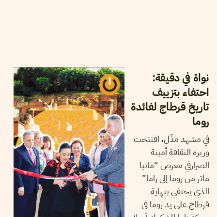
2025
جوان
10
سميح الباجي عكاز
نواة في دقيقة:
احتفاء بتزييف
تاريخ قرطاج لفائدة
روما
في مشهد مذّل، افتتحت
وزيرة الثقافة أمينة
الصرارفي معرض “مانيا
ماتر من روما إلى زاما”
الذي يحتفي بنهاية
قرطاج على يد روما في