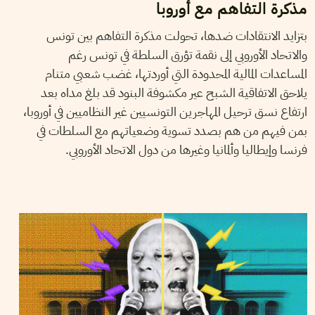
مذكرة التفاهم مع أوروبا
بتزايد الانتقادات ضدها، تحولت مذكرة التفاهم بين تونس
والاتحاد الأوروبي إلى نقمة تؤرق السلطة في تونس رغم
المساعدات المالية المحدودة التي أوردتها، غضب شعبي متنام
يلاحق الاتفاقية الشبح عير مكشوفة البنود قد بلغ مداه بعد
ارتفاع نسق ترحيل المهاجرين التونسيين غير النظاميين في أوروبا،
بمن فيهم من هم بصدد تسوية وضعياتهم مع السلطات في
فرنسا وإيطاليا وألمانيا وغيرها من دول الاتحاد الأوروبي.
NAJLA BEN SALAH
23
December
2024