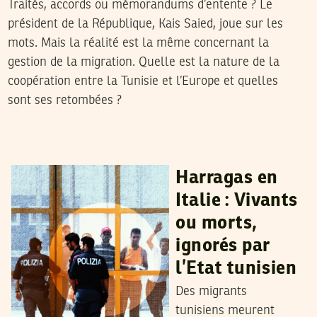
Traités, accords ou mémorandums d’entente ? Le
président de la République, Kais Saied, joue sur les
mots. Mais la réalité est la même concernant la
gestion de la migration. Quelle est la nature de la
coopération entre la Tunisie et l’Europe et quelles
sont ses retombées ?
CHAKER JAHMI
12
Mar
2025
Harragas en
Italie : Vivants
ou morts,
ignorés par
l’Etat tunisien
Des migrants
tunisiens meurent