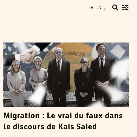
ع
FR
EN
RIHAB BOUKHAYATIA
10
Apr
2025
Migration : Le vrai du faux dans
le discours de Kais Saied