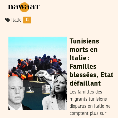
Italie
11
NAJLA BEN SALAH
31
Aug
2025
Tunisiens
morts en
Italie :
Familles
blessées, Etat
défaillant
Les familles des
migrants tunisiens
disparus en Italie ne
comptent plus sur