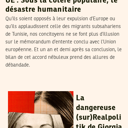
UE : Sous la colère populaire, le
désastre humanitaire
Qu’ils soient opposés à leur expulsion d’Europe ou
qu’ils applaudissent celle des migrants subsahariens
de Tunisie, nos concitoyens ne se font plus d’illusion
sur le mémorandum d’entente conclu avec l’Union
européenne. Et un an et demi après sa conclusion, le
bilan de cet accord nébuleux prend des allures de
débandade.
FEDERICA ARACO
04
Jun
2024
La
dangereuse
(sur)Realpoli
tik de Giorgia