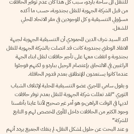
للتنقل الى ساحة باردو، سبب كل هذا كان عدم توفير الحافلات
من قبل الشركة الجهوية للنقل بجندوبة، حسب ما أكده
مسؤولي التنسيقية و كل الموجودين في مقر الاتحاد المحلي
للشغل.
اكد السيد شرف الدين المحمودي أن التنسيقية الجهوية لجبهة
الانقاذ الوطني بجندوبة كانت قد اتصلت بالشركة الجهوية للنقل
بجندوبة و اتفقت معها على تأجير حافلات لنقل ابناء الجهة
الراغبين في الالتحاق بإعتصام الرحيل بباردو و لكنهم فوجئوا
عندما كانوا يستعدون للإنطلاق بعدم قدوم الحافلة.
و يقول سامي الماجري عضو التنسيقية المحلية لإئتلاف الشباب
الثوري “لقد تعللت شركة الجهوية للنقل بعدم توفر حافلات
لديها في الوقت الراهن،و هو أمر غير صحيح لأننا عاينا بأنفسنا
وجود الكثير من الحافلات داخل المأوى المخصص لهم و التابع
للشركة”
و عند البحث عن حلول لمشكل النقل، لم ينفك الجميع يردد أنهم