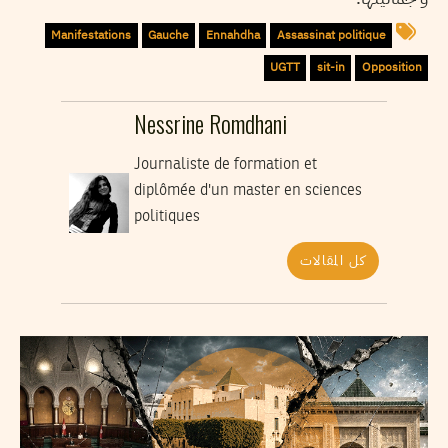
Manifestations
Gauche
Ennahdha
Assassinat politique
UGTT
sit-in
Opposition
Nessrine Romdhani
Journaliste de formation et
diplômée d'un master en sciences
politiques
كل المقالات