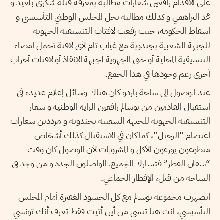
على الأقدام رافعين شعارات مطالبة بمعرفة قتلة شكري بلعيد و
محمد البراهمي و كذلك مطالبة بحل المجلس الوطني التأسيسي و
اسقاط الحكومة، حيث رفعت لافتات التنسيقية الجهوية
للجبهة الشعبية بجندوبة مع غياب تام لأي لافتة تحمل امضاء
التنسيقية المحلية أو حتى الجهوية لجبهة الإنقاذ أو لافتات أحزاب
أخرى رغم وجودها في هذا الجمع.
عند الوصول إلى ساحة باردو كان هناك وسائل إعلام عديدة في
استقبال القادمين من بوسالم رافعين الراية الوطنية و شعار
التنسيقية الجهوية للجبهة الشعبية بجندوبة و مرددين شعارات
اعتصام “الرحيل”، كما كان في الاستقبال كذلك أشخاص
متطوعون يوزعون الأكل و المشروبات لأن الوصول كان وقت
“شقان الفطر” فتشارك الجميع، الواصلون الجدد و من وجد في
الساحة من قبل، الإفطار الجماعي.
انصهرت مجموعة بوسالم مع كل الحشود الغفيرة أمام المجلس
التأسيسي، انت هنا تنسى من أين أتيت فقط تعرف أنك تونسي