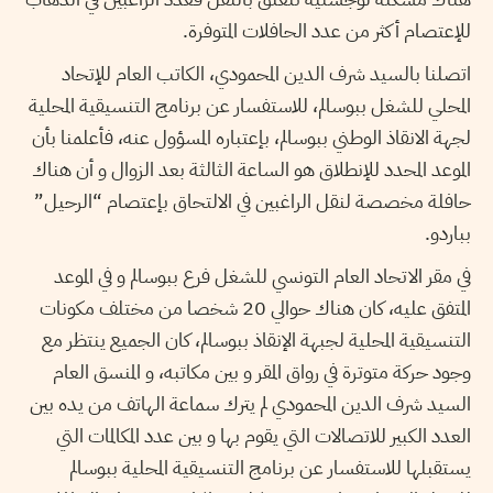
للإعتصام أكثر من عدد الحافلات المتوفرة.
اتصلنا بالسيد شرف الدين المحمودي، الكاتب العام للإتحاد
المحلي للشغل ببوسالم، للاستفسار عن برنامج التنسيقية المحلية
لجهة الانقاذ الوطني ببوسالم، بإعتباره المسؤول عنه، فأعلمنا بأن
الموعد المحدد للإنطلاق هو الساعة الثالثة بعد الزوال و أن هناك
حافلة مخصصة لنقل الراغبين في الالتحاق بإعتصام “الرحيل”
بباردو.
في مقر الاتحاد العام التونسي للشغل فرع ببوسالم و في الموعد
المتفق عليه، كان هناك حوالي 20 شخصا من مختلف مكونات
التنسيقية المحلية لجبهة الإنقاذ ببوسالم، كان الجميع ينتظر مع
وجود حركة متوترة في رواق المقر و بين مكاتبه، و المنسق العام
السيد شرف الدين المحمودي لم يترك سماعة الهاتف من يده بين
العدد الكبير للاتصالات التي يقوم بها و بين عدد المكالمات التي
يستقبلها للاستفسار عن برنامج التنسيقية المحلية ببوسالم