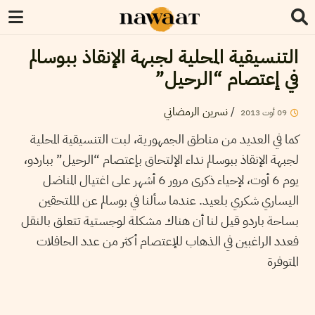
التنسيقية المحلية لجبهة الإنقاذ ببوسالم
في إعتصام “الرحيل”
/
نسرين الرمضاني
09
أوت
2013
كما في العديد من مناطق الجمهورية، لبت التنسيقية المحلية
لجبهة الإنقاذ ببوسالم نداء الإلتحاق بإعتصام “الرحيل” بباردو،
يوم 6 أوت، لإحياء ذكرى مرور 6 أشهر على اغتيال المناضل
اليساري شكري بلعيد. عندما سألنا في بوسالم عن الملتحقين
بساحة باردو قيل لنا أن هناك مشكلة لوجستية تتعلق بالنقل
فعدد الراغبين في الذهاب للإعتصام أكثر من عدد الحافلات
المتوفرة