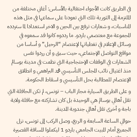
في الطريق كانت الأجواء احتفالية بالأساس: أغاني مختلفة من
الملتزمة إلى الثورية تلك التي تعودنا على سماعها في مثل هذه
المناسبات، و شعارات ترفع بين الحين و الاخر استعدادا لما ستردده
المجموعة مع معتصمي باردو. ما رددوه كانوا قد سمعوه في
وسائل الإعلام في تغطياتها لإعتصام “الرحيل” و أساسا من
مواقع التواصل الإجتماعي، حيث سبق و أن رردوا نفس
الشعارات في الوقفات الإحتجاجية التي نظمت في مدينة بوسالم
منذ اغتيال نائب المجلس التأسيسي محمد البراهمي و انطلاق
الإعتصام للمطالبة بحل التأسيسي و اسقاط الحكومة.
و على الطريق السيارة مجاز الباب – تونس، لم تكن الحافلة التي
تقل أهالي بوسالم هي الوحيدة بل كان تشاركته مع حافلة ولاية
باجة و أخرى تقل أهالي جندوبة المدينة.
حوالي الساعة السابعة و الربع، وصل الركب إلى تونس، نزل
الجميع أمام المبيت الجامعي باردو 1 ليكملوا المسافة القصيرة