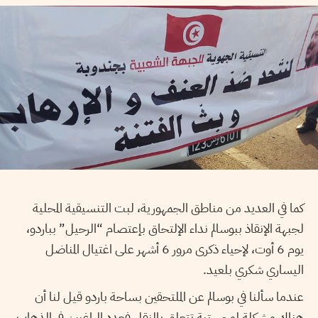
كما في العديد من مناطق الجمهورية، لبت التنسيقية المحلية
لجبهة الإنقاذ ببوسالم نداء الإلتحاق بإعتصام “الرحيل” بباردو،
يوم 6 أوت، لإحياء ذكرى مرور 6 أشهر على اغتيال المناضل
اليساري شكري بلعيد.
عندما سألنا في بوسالم عن الملتحقين بساحة باردو قيل لنا أن
هناك مشكلة لوجستية تتعلق بالنقل فعدد الراغبين في الذهاب