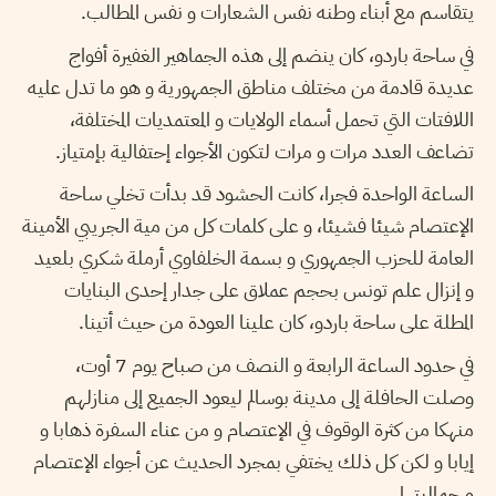
يتقاسم مع أبناء وطنه نفس الشعارات و نفس المطالب.
في ساحة باردو، كان ينضم إلى هذه الجماهير الغفيرة أفواج
عديدة قادمة من مختلف مناطق الجمهورية و هو ما تدل عليه
اللافتات التي تحمل أسماء الولايات و المعتمديات المختلفة،
تضاعف العدد مرات و مرات لتكون الأجواء إحتفالية بإمتياز.
الساعة الواحدة فجرا، كانت الحشود قد بدأت تخلي ساحة
الإعتصام شيئا فشيئا، و على كلمات كل من مية الجريبي الأمينة
العامة للحزب الجمهوري و بسمة الخلفاوي أرملة شكري بلعيد
و إنزال علم تونس بحجم عملاق على جدار إحدى البنايات
المطلة على ساحة باردو، كان علينا العودة من حيث أتينا.
في حدود الساعة الرابعة و النصف من صباح يوم 7 أوت،
وصلت الحافلة إلى مدينة بوسالم ليعود الجميع إلى منازلهم
منهكا من كثرة الوقوف في الإعتصام و من عناء السفرة ذهابا و
إيابا و لكن كل ذلك يختفي بمجرد الحديث عن أجواء الإعتصام
و جماليتها.