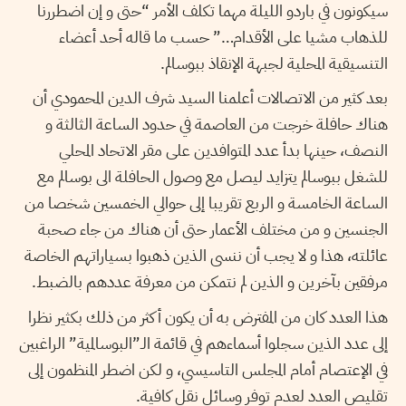
سيكونون في باردو الليلة مهما تكلف الأمر “حتى و إن اضطررنا
للذهاب مشيا على الأقدام…” حسب ما قاله أحد أعضاء
التنسيقية المحلية لجبهة الإنقاذ ببوسالم.
بعد كثير من الاتصالات أعلمنا السيد شرف الدين المحمودي أن
هناك حافلة خرجت من العاصمة في حدود الساعة الثالثة و
النصف، حينها بدأ عدد المتوافدين على مقر الاتحاد المحلي
للشغل ببوسالم يتزايد ليصل مع وصول الحافلة الى بوسالم مع
الساعة الخامسة و الربع تقريبا إلى حوالي الخمسين شخصا من
الجنسين و من مختلف الأعمار حتى أن هناك من جاء صحبة
عائلته، هذا و لا يجب أن ننسى الذين ذهبوا بسياراتهم الخاصة
مرفقين بآخرين و الذين لم نتمكن من معرفة عددهم بالضبط.
هذا العدد كان من المفترض به أن يكون أكثر من ذلك بكثير نظرا
إلى عدد الذين سجلوا أسماءهم في قائمة الـ”البوسالمية” الراغبين
في الإعتصام أمام المجلس التاسيسي، و لكن اضطر المنظمون إلى
تقليص العدد لعدم توفر وسائل نقل كافية.