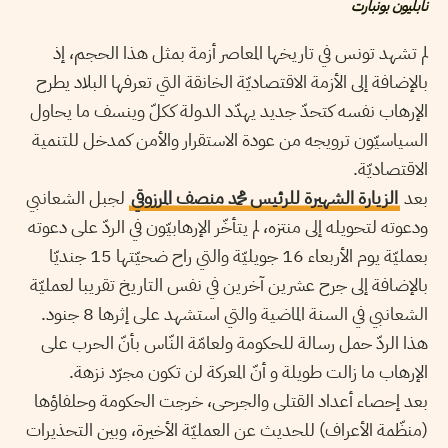
نابليون بونبارت
لم تشهد تونس في تاريخها المعاصر أزمة بمثل هذا الحجم، إذ
بالإضافة إلى الأزمة الاقتصاديّة الخانقة التي تعرفها البلاد يطرح
الإرهاب نفسه كتحدّ جديد يهدّد الدولة ككلّ وينسف ما يحاول
السياسيّون ترويجه من عودة الاستقرار والأمن كمدخل للتنمية
الاقتصاديّة.
بعد
الزيارة الشهيرة للرئيس محمد منصف المرزوقي
لجبل الشعانبي
ودعوته لتحويله إلى منتزه، لم يتأخّر الإرهابيّون في الردّ على دعوته
بعمليّة يوم الأربعاء 16 جويليّة والتي راح ضحيّتها 15 جنديّا
بالإضافة إلى جرح عشرين آخرين في نفس التاريخ تقريبا لعمليّة
الشعانبي في السنة الماضية والتي استشهد على إثرها 8 جنود.
هذا الردّ حمل رسالة للحكومة ولعامّة النّاس بأنّ الحرب على
الإرهاب ما زالت طويلة و أنّ المعركة لن تكون مجرّد نزهة.
بعد إحصاء أعداد القتلى والجرحى، خرجت الحكومة وحلفاؤها
(منظّمة الأعراف) للحديث عن العمليّة الأخيرة، وبين التحذيرات