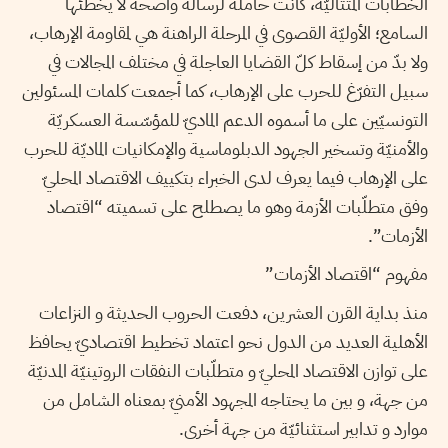
الخطابات المتتاليّة، كانت حاملة لرسالة واضحة لا يخطئها
السامع؛ الأوليّة القصوى في المرحلة الراهنة هي لمقاومة الإرهاب،
ولا بدّ من إسقاط كلّ القضايا العاجلة في مختلف المجالات في
سبيل التفرّغ للحرب على الإرهاب، كما أجمعت كلمات المسئولين
التونسيّين على ما أسموه الدعم الماديّ للمؤسّسة العسكريّة
والأمنيّة وتسخير الجهود الدبلوماسية والإمكانيات الماديّة للحرب
على الإرهاب فيما يعرف لدى الخبراء بتكييف الاقتصاد المحليّ
وفق متطلّبات الأزمة وهو ما يصطلح على تسميته “اقتصاد
الأزمات”.
مفهوم “اقتصاد الأزمات”
منذ بداية القرن العشرين، دفعت الحروب الحديثة و النزاعات
الأهلية العديد من الدول نحو اعتماد تخطيط اقتصاديّ يحافظ
على توازن الاقتصاد المحليّ و متطلّبات النفقات الروتينيّة المدنيّة
من جهة، و بين ما يحتاجه المجهود الأمنيّ بمعناه الشامل من
موارد و تدابير استثنائيّة من جهة أخرى.