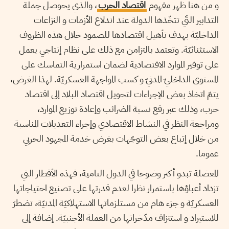
و من هنا ظهر مفهوم
اقتصاد الحرب
، والذي يحوصل جملة
التدابير التّي تتخّذها الدولة عند اندلاع الأزمات و النزاعات
الداخليّة بهدف تأهيل اقتصادها للصمود خلال هذه الظروف
الاستثنائيّة. وتعتمد بالتزامن مع ذلك على نظام إنتاجي يعمل
على توفير الموارد الاقتصادية لضمان استمرارية التماسك على
المستوى الداخليّ المدنيّ و كسب المواجهة العسكريّة. لهذا الغرض،
يتمّ اتخاذ بعض الإجراءات لتحويل اقتصاد البلاد إلى اقتصاد
حرب، وذلك عبر رفع نسبة الضرائب وإعادة توزيع الموارد،
ومراجعة النظر في النشاط الاقتصادي وإجراء التعديلات المناسبة
من خلال إتباع بعض التوجّهات بغرض خدمة المجهود الحربي
عموما.
المعضلة تبدو أكثر وضوحا في الدول النامية، فهذه الأقطار التي
تزداد أعباؤها باستمرار نظرا لعدم قدرتها على تصنيع احتياجاتها
العسكريّة و جزء هام من مستلزماتها الاستهلاكيّة المدنيّة، تضطرّ
للاستيراد و استنزاف مدّخراتها من العملة الأجنبيّة. إضافة إلى