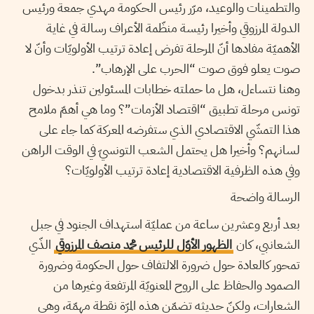
والتطمينات والوعيد، مرّر رئيس الحكومة مهدي جمعة ورئيس
الدولة المرزوقي وأخيرا رئيسة منظّمة الأعراف رسالة في غاية
الأهميّة مفادها أنّ المرحلة تفرض إعادة ترتيب الأولويّات وأنّ لا
صوت يعلو فوق صوت “الحرب على الإرهاب”.
وهنا نتساءل، هل ما حملته خطابات المسئولين تنذر بدخول
تونس مرحلة تطبيق “اقتصاد الأزمات”؟ وما هي أهمّ ملامح
هذا التمشّي الاقتصادي الذي ستفرضه المعركة كما جاء على
لسانهم؟ وأخيرا هل يحتمل الشعب التونسيّ في الوقت الراهن
وفي هذه الظرفية الاقتصادية إعادة ترتيب الأولويّات؟
الرسالة واضحة
بعد أربع وعشرين ساعة من عمليّة استهداف الجنود في جبل
الشعانبي، كان
الظهور الأوّل للرئيس محمد منصف المرزوقي
الذّي
تمحور كالعادة حول ضرورة الالتفاف حول الحكومة وضرورة
الصمود والحفاظ على الروح المعنويّة المرتفعة وغيرها من
الشعارات، ولكنّ حديثه تضمّن هذه المرّة نقطة مهمّة، وهي