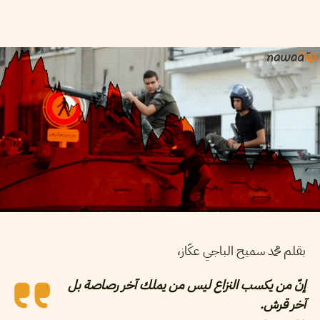
بقلم محمد سميح الباجي عكّاز،
إنّ من يكسب النزاع ليس من يملك آخر رصاصة بل
آخر قرش.