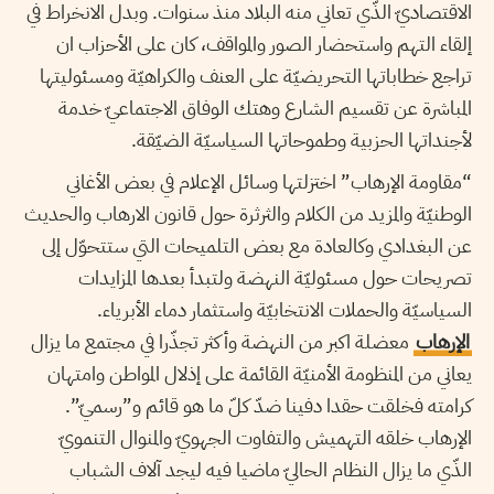
الاقتصاديّ الذّي تعاني منه البلاد منذ سنوات. وبدل الانخراط في
إلقاء التهم واستحضار الصور والمواقف، كان على الأحزاب ان
تراجع خطاباتها التحريضيّة على العنف والكراهيّة ومسئوليتها
المباشرة عن تقسيم الشارع وهتك الوفاق الاجتماعيّ خدمة
لأجنداتها الحزبية وطموحاتها السياسيّة الضيّقة.
“مقاومة الإرهاب” اختزلتها وسائل الإعلام في بعض الأغاني
الوطنيّة والمزيد من الكلام والثرثرة حول قانون الارهاب والحديث
عن البغدادي وكالعادة مع بعض التلميحات التي ستتحوّل إلى
تصريحات حول مسئوليّة النهضة ولتبدأ بعدها المزايدات
السياسيّة والحملات الانتخابيّة واستثمار دماء الأبرياء.
الإرهاب
معضلة اكبر من النهضة وأكثر تجذّرا في مجتمع ما يزال
يعاني من المنظومة الأمنيّة القائمة على إذلال المواطن وامتهان
كرامته فخلقت حقدا دفينا ضدّ كلّ ما هو قائم و”رسميّ”.
الإرهاب خلقه التهميش والتفاوت الجهويّ والمنوال التنمويّ
الذّي ما يزال النظام الحاليّ ماضيا فيه ليجد آلاف الشباب