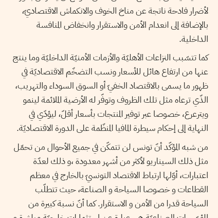
لأضرار فادحة ناتجة عن مناخ الخوف والانكماش الاقتصاديّ،
بالإضافة إلى انعدام الأمن والاستقرار وانخفاض المنافسة
الداخلية.
كما تتسّبب النزاعات الأهليّة والأزمات الأمنيّة الداخليّة وما ينتج
عنها من ارتفاع هائل للأسعار ونسب التضخّم الاقتصاديّة في
ظهور ما يسمى بالاقتصاد الخفيّ أو السوق السوداء والتهريب،
الذّي ترعاه مثل تلك الظروف وتوفّر له الأرضية الملائمة لينمو
ويترعرع، خصوصا عبر توفير المنتجات بأسعار أقلّ، ليؤدّي في
النهاية إلى إحكام سيطرة المافيا المنظّمة على الدورة الاقتصاديّة.
من شبه المؤكّد أنّ تونس لن تتمكّن في جميع الأحوال من تحمّل
مثل ذلك السيناريو لأكثر من أشهر معدودة ،و ذلك لعدّة
اعتبارات، أوّلها ارتباط الاقتصاد التونسيّ بالخارج في معظم
القطاعات و خصوصا السياحة و الصناعة، حيث تتطلّب
السياحة قدرا من الأمن و الاستقرار. كما أنّ نسبة كبيرة من
المؤسّسات الصناعيّة هي عبارة عن استثمارات خارجيّة مباشرة و