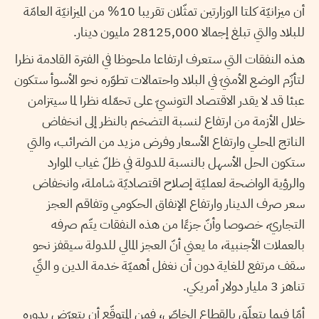
أن ميزانيّة كلتا الوزارتين تمثّلان تقريبا 10% من الميزانيّة العامّة
للبلاد والتي تبلغ إجمالا 28125,000 مليون دينار.
هذه النفقات التي ستعرف ارتفاعا ملحوظا في الفترة القادمة نظرا
لتأزّم الوضع الأمنيّ في البلاد واحتمالات تطوّره نحو الأسوأ ستكون
عبئا قد لا يقدر الاقتصاد التونسيّ على تحمّله نظرا لما سيتزامن
خلال الأزمة من ارتفاع لنسبة التضخم بالنظر إلى انخفاض
الناتج المحلي وارتفاع الأسعار وفرض مزيد من الضرائب، والتي
ستكون الحل الأسهل بالنسبة للدولة في ظلّ غياب الموارد
والرؤية الواضحة لعمليّة إصلاح اقتصاديّة شاملة، وانخفاض
سعر صرف الدينار وارتفاع الإنفاق الحكومي وتفاقم العجز
التجاريّ، خصوصا وأنّ جزءًا من هذه النفقات يتّم صرفه
بالعملات الأجنبية، ما يعني أنّ العجز المالي للدولة سيقفز نحو
سقف مرتفع للغاية دون أن نغفل أهميّة خدمة الدين و التّي
تناهز 3 مليار دولار أمريكي.
أمّا فيما يتعلّق بالقطاع الخاصّ، فمن المتوقّع أن يتعرّض بدوره