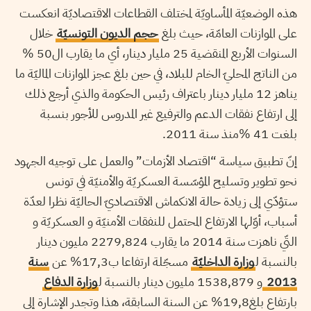
هذه الوضعيّة المأساويّة لمختلف القطاعات الاقتصاديّة انعكست
على الموازنات العامّة، حيث بلغ
حجم الديون التونسيّة
خلال
السنوات الأربع المنقضية 25 مليار دينار، أي ما يقارب ال50 %
من الناتج المحليّ الخام للبلاد، في حين بلغ عجز الموازنات الماليّة ما
يناهز 12 مليار دينار باعتراف رئيس الحكومة والذي أرجع ذلك
إلى ارتفاع نفقات الدعم والترفيع غير المدروس للأجور بنسبة
بلغت 41 %منذ سنة 2011.
إنّ تطبيق سياسة “اقتصاد الأزمات” والعمل على توجيه الجهود
نحو تطوير وتسليح المؤسّسة العسكريّة والأمنيّة في تونس
ستؤدّي إلى زيادة حالة الانكماش الاقتصاديّ الحاليّة نظرا لعدّة
أسباب، أوّلها الارتفاع المحتمل للنفقات الأمنيّة و العسكريّة و
التّي ناهزت سنة 2014 ما يقارب 2279,824 مليون دينار
بالنسبة ل
وزارة الداخليّة
مسجّلة ارتفاعا ب17,3% عن
سنة
2013
و 1538,879 مليون دينار بالنسبة ل
وزارة الدفاع
بارتفاع بلغ19,8% عن السنة السابقة، هذا وتجدر الإشارة إلى