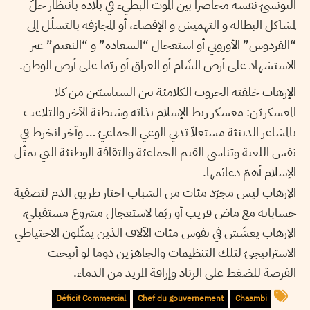
التونسيّ نفسه محاصرا بين الموت البطيء في بلاده بانتظار حلّ
لمشاكل البطالة و التهميش و الإقصاء، أو المجازفة بالتسلّل إلى
“الفردوس” الأوروبي أو استعجال “السعادة” و “النعيم” عبر
الاستشهاد على أرض الشّام أو العراق أو ربّما على أرض الوطن.
الإرهاب خلقته الحروب الكلاميّة بين السياسيّين من كلا
المعسكريّن: معسكر ربط الإسلام بذاته وشيطنة الآخر والتلاعب
بالمشاعر الدينيّة مستغلاّ تدني الوعي الجماعيّ … وآخر انخرط في
نفس اللعبة وتناسى القيم الجماعيّة والثقافة الوطنيّة التي يمثّل
الإسلام أهمّ دعائمها.
الإرهاب ليس مجرّد مئات من الشباب اختار طريق الدم لتصفية
حساباته مع ماض قريب أو ربّما لاستعجال مشروع مستقبليّ،
الإرهاب يعشّش في نفوس مئات الآلاف الذين يمثّلون الاحتياطي
الاستراتيجيّ لتلك التنظيمات والجاهزين دوما لو أتيحت
الفرصة للضغط على الزناد وإراقة المزيد من الدماء.
Déficit Commercial
Chef du gouvernement
Chaambi