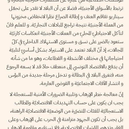
ترتبط بالأسواق الأجنبيّة، فضلا عن أن البلاد لا تقدر على تحمّل
سيناريو تفاقم العنف و إطالة الصراع نظرا لانخفاض مخزونها
من العملة الأجنبيّة نتيجة تراجع المبادلات التجاريّة. و للعلم فانّ
لتآكل الاحتياطيّ المحليّ من العملات الأجنبيّة انعكاسات كارثيّة
ستعود بالضرر على نسق و مستوى الاستهلاك الداخليّ في كلّ
المجالات، إذ أنّ البلاد تعتمد على الاستيراد بشكل أساسيّ لتلبيّة
احتياجاتها في مختلف الأنشطة و القطاعات، وهو ما من شأنه
أن يدفع بالاقتصاد التونسي إلى منعطف حادّ قد لا يسعه الرجوع
منه، فتغرق البلاد في البطالة و تدخل مرحلة جديدة من البؤس
و انتشار الآفات الاجتماعيّة و الفوضى العارمة.
إنّ معالجة خطر الإرهاب وتلبية الضرورات الأمنية المستعجلة لا
يجب ان يكون على حساب التهديدات الاقتصاديّة والمطالب
الاستعجاليّة للفئات المتضرّرة من الوضعيّة الاقتصاديّة الراهنة،
بل يجب أن تكون الجهود متزامنة في الحرب على الإرهاب وعلى
الفقر وتدهور المؤشرات الاقتصادية، فلا تستقيم مقاومة الإرهاب