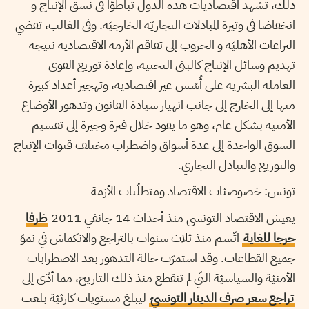
ذلك، تشهد اقتصاديات هذه الدول تباطؤا في نسق الإنتاج و
انخفاضا في وتيرة المبادلات التجاريّة الخارجيّة. وفي الغالب، تفضي
النزاعات الأهليّة و الحروب إلى تفاقم الأزمة الاقتصادية نتيجة
تهديم وسائل الإنتاج كالبنى التحتية، وإعادة توزيع القوى
العاملة البشرية على أُسُس غير اقتصادية، وتهجير أعداد كبيرة
منها إلى الخارج إلى جانب انهيار سيادة القانون وتدهور الأوضاع
الأمنية بشكل عام، وهو ما يقود خلال فترة وجيزة إلى تقسيم
السوق الواحدة إلى عدة أسواق واضطراب مختلف قنوات الإنتاج
والتوزيع والتبادل التجاري.
تونس: خصوصيّات الاقتصاد ومتطلّبات الأزمة
يعيش الاقتصاد التونسي منذ أحداث 14 جانفي 2011
ظرفا
حرجا للغاية
اتّسم منذ ثلاث سنوات بالتراجع والانكماش في نموّ
جميع القطاعات. وقد استمرّت حالة التدهور بعد الاضطرابات
الأمنيّة والسياسيّة التّي لم تنقطع منذ ذلك التاريخ، مما أدّى إلى
تراجع سعر صرف الدينار التونسيّ
ليبلغ مستويات كارثيّة بلغت