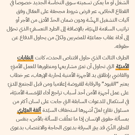
الشغل أو ما يمكن تسميته سوق النخاسة الجديد خصوصا في
القطاع الخاصّ، عبر فرض شروط مجحفة على العمّال وفق
آليات التشغيل الهشّة ودون ضمان الحدّ الأدنى من الأجر أو
تراتيب السلامة المهنيّة، بالإضافة إلى الطرد التعسفيّ الذي تحوّل
إلى أداة عقاب جماعيّة للمضربين ولكلّ من يحاول الدفاع عن
حقوقه.
الطرف الثالث الذي حاول اقتناص الحدث، كانت
النقابات
الأمنيّة
التي تحاول أن تمرّر مشاريعها ومنظورها للعمل الأمنيّ
والقاضي بإطلاق يد الأجهزة الأمنية لمحاربة الإرهاب، عبر خطاب
يعتبر “القيود” والرقابة المفروضة إعلاميا ومن قبل المجتمع المدنيّ
على عمل أجهزة الأمن أحد أسباب تراجع أداء المؤسّسة الأمنيّة،
في استكمال للدعوات السابقة التي جاءت على لسان أكثر من
مسئول نقابيّ لعلّ أشهرها استخفاف السيّدة
ألفة العيّاري
بمسألة حقوق الإنسان إذا ما تعلّقت المسألة بالأمن، بنفس
المنطق الذّي قد يبرّر السرقة بدعوى الحاجة والاغتصاب بدعوى