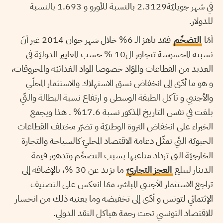
في شهر جويليّة2.3129 بالنسبة للأورو و 1.693 بالنسبة
للدولار.
أمّا
التضخّم
فقد ناهز الـ 6% خلال شهر جوان 2014 غير أنّ
نسبته المحسوسة تتجاوز ال10 % حسب المعايير الدوليّة في
العديد من القطاعات والموّاد خصوصا المواد الغذائيّة والمحروقات،
و هو ما أدّى إلى انخفاض نسق الاستهلاك والاستثمار المحلّي
والأجنبي و تآكل الطبقة الوسطى و ارتفاع نسبة البطالة والتّي
بلغت في نفس التاريخ المذكور نسبة 17.6% . هذا ويجمع
الخبراء على انخفاض الثروة الوطنيّة و تضرّر مختلف القطاعات
الحيويّة التّي تمثّل دعامة الاقتصاد المحليّ كالسياحة والتجارة
الخارجيّة التي تزداد متاعبها بسبب التضخّم وتدهور قيمة
الدينار ليبلغ
العجز التجاريّ
ما يزيد عن 30 %، بالإضافة إلى
تراجع الاستثمار الأجنبي المباشر، ممّا انعكس على التصنيف
الإئتمائي لتونس و أدّى إلى تخفيضه وما يعنيه ذلك من انحسار
للاقتصاد التونسي تحت رحمة هياكل النقد الدولي.