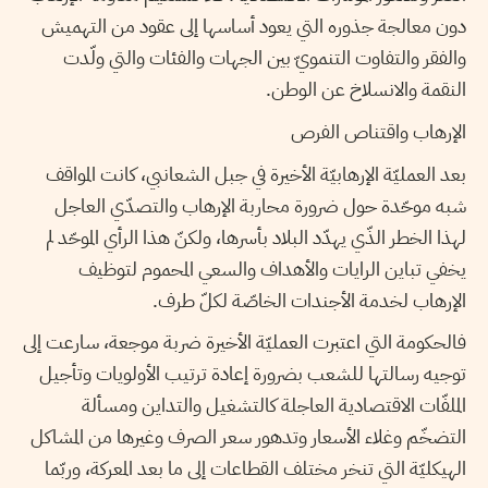
دون معالجة جذوره التي يعود أساسها إلى عقود من التهميش
والفقر والتفاوت التنمويّ بين الجهات والفئات والتي ولّدت
النقمة والانسلاخ عن الوطن.
الإرهاب واقتناص الفرص
بعد العمليّة الإرهابيّة الأخيرة في جبل الشعانبي، كانت المواقف
شبه موحّدة حول ضرورة محاربة الإرهاب والتصدّي العاجل
لهذا الخطر الذّي يهدّد البلاد بأسرها، ولكنّ هذا الرأي الموحّد لم
يخفي تباين الرايات والأهداف والسعي المحموم لتوظيف
الإرهاب لخدمة الأجندات الخاصّة لكلّ طرف.
فالحكومة التي اعتبرت العمليّة الأخيرة ضربة موجعة، سارعت إلى
توجيه رسالتها للشعب بضرورة إعادة ترتيب الأولويات وتأجيل
الملفّات الاقتصادية العاجلة كالتشغيل والتداين ومسألة
التضخّم وغلاء الأسعار وتدهور سعر الصرف وغيرها من المشاكل
الهيكليّة التي تنخر مختلف القطاعات إلى ما بعد المعركة، وربّما