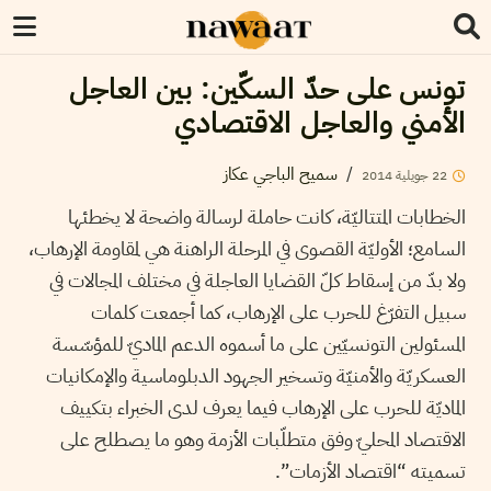
تونس على حدّ السكّين: بين العاجل
الأمني والعاجل الاقتصادي
/
سميح الباجي عكاز
22
جويلية
2014
الخطابات المتتاليّة، كانت حاملة لرسالة واضحة لا يخطئها
السامع؛ الأوليّة القصوى في المرحلة الراهنة هي لمقاومة الإرهاب،
ولا بدّ من إسقاط كلّ القضايا العاجلة في مختلف المجالات في
سبيل التفرّغ للحرب على الإرهاب، كما أجمعت كلمات
المسئولين التونسيّين على ما أسموه الدعم الماديّ للمؤسّسة
العسكريّة والأمنيّة وتسخير الجهود الدبلوماسية والإمكانيات
الماديّة للحرب على الإرهاب فيما يعرف لدى الخبراء بتكييف
الاقتصاد المحليّ وفق متطلّبات الأزمة وهو ما يصطلح على
تسميته “اقتصاد الأزمات”.