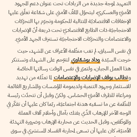
التمهيد لموجة جديدة من الزيادات تحت عنوان دعم المجهود
الأمنيّ والعسكريّ، ليتحوّل الملفّ الأمني على شمّاعة تعلّق عليها
الإخفاقات الاقتصاديّة المتتالية للحكومة وتجرّم بها التحرّكات
الاحتجاجيّة ذات الطابع الاقتصاديّ تحت ذريعة أنّ الإضرابات
والاعتصامات والتحرّكات الاحتجاجيّة تستنزف الجهد الأمنيّ.
في نفس السياق، لم تغب منظّمة الأعراف عن المشهد، حيث
خرجت السيّدة
وداد بوشمّاوي
لتترّحم على الشهداء وتستنكر
هذا العمل الجبان، ولتمرّر في نفس الوقت رسالتها الخاصّة
و
تطالب بوقف الإضرابات والإعتصامات
لما تمثّله من تهديد
للاستثمار وجهود التنمية ولديمومة المؤسّسات والمشاريع القائمة
ومراعاة للظرف الأمنيّ الحسّاس. ولكنّ وقبل أن تتحدّث رئيسة
المنظّمة عن ما تسمّيه هدنة اجتماعيّة، ربّما كان عليها أن تفكّر في
الوجه الآخر للإرهاب الذّي يفتك بآمال وأحلام آلاف العملة
والموظّفين، وقبل الحديث عن محاربة الإرهاب وضرورة التهدئة
الأمنيّة، كان عليها أن تسعى لمحاربة الفساد المستشري في سوق