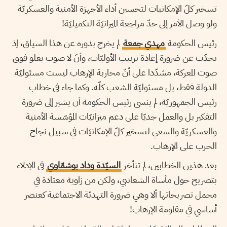
تسخير كلّ الإمكانيات لتحسين أداء الأجهزة الأمنية والعسكريّة
ولو وصل الأمر إلى حدّ مراجعة الميزانيّة التكميليّة!
رئيس الحكومة
مهدي جمعة
لم يخرج بدوره عن هذا السياق، إذ
تحدّث عن ضرورة إعادة ترتيب الأوليّات، وأنّ لا صوت يعلو فوق
صوت المعركة، مشدّدا على أنّ محاربة الإرهاب ليست مسئوليّة
الدولة فقط، بل مسئوليّة الشعب كلّه. وكما جاء في خطاب
رئيس الجمهوريّة، لم ينسى رئيس الحكومة أن يشير إلى ضرورة
التفكير بل والعمل جديّا على دعم ميزانيّات المؤسّسة الأمنية
والعسكريّة والسعي لتسخير كلّ الإمكانيّات في سبيل نجاح
الحرب على الإرهاب.
بعد هذين الخطابين، لم تتأخر
السيّدة وداد بوشمّاوي
في الإدلاء
بتصريح حول مأساة الشعانبي، ولكن من زاوية معتادة في
مجمل تصريحاتها ألا وهي ضرورة التهدئة الاجتماعية كعنصر
أساسي في مقاومة الإرهاب!