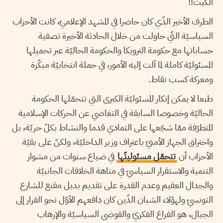
الكبت!!
الطرف الأخير الذّي كان حاضرا في المشهد الإعلاميّ، كانت الأحزاب
السياسيّة التّي حاولت من خلال الحادثة الأخيرة تصفية
حساباتها مع حكومة الترويكا والحكومة الحاليّة عبر تحميلها
المسئوليّة كاملة لما آلت إليه الأمور، في حملة انتخابيّة مبكّرة
ومعركة كسب نقاط.
طبعا لا يمكن إنكار المسئوليّة الكبرى التي تتحمّلها الحكومة
الحاليّة وخصوصا السابقة في التغاضي عن الحركات الإسلامية
المتطرّفة ممّا شجّعها على التمادي قدما والنشاط بكلّ حريّة، بل
واختراق الجهاز الأمنيّ باعتراف وزير الداخليّة، ولكنّ على بقيّة
الأحزاب أن
تتحمّل مسئوليتّها
في ضياع سنوات من مشوار
التنمية والاستقرار السياسيّ في متاهة الخلافات الجانبيّة
والجدال العقيم وعدم القدرة على تقديم بديل مقنع للشارع
التونسيّ ولهؤلاء الشبان الذّين كان دافعهم الأوّل نحو الفرار إلى
الجبال، هو الفراغ الفكريّ والفوضى السياسيّة والإرهاب