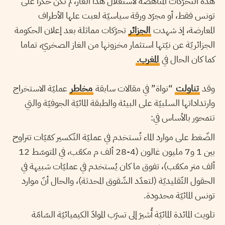
هذه التحرّكات المناهضة لاستغلال هذا الغاز، لم تكن حكرا على
تونس فقط، أو مجرّد ورقة سياسيّة لعبت علها الأطراف
المعارضة، إذ شهدت
الجزائر
تحرّكات مماثلة بعد إعلان الحكومة
الجزائريّة عن نيّتها استثمار مخزونها من الغاز الصخريّ، تماما
كما كان الحال في
المغرب.
وقد
تناولت
“نواة” في مقالات سابقة
مخاطر
عمليّة الاستخراج
وارتداداتها السلبيّة على البيئة والطبقة المائيّة الجوفيّة والتي
تتمحور بالأساس في:
الضّغط على موارد الماء
تُستخدم في عمليّة التّكسير كمّيّات تتراوح
بين 1 و7 مليون غالون (4-28 ألف م مكعّب، في المتوسّط 12
ألف متر مكعّب)، تفوق ما كان يُستخدم في عمليّات شبيهة في
الحقول التّقليديّة (لتعدّد الشّقوق المحدثة)، والحال أنّ موارد
تونس المائيّة محدودة.
تلويث المائدة المائيّة
أُشيرَ إلى تسرّب الموادّ الكيميائيّة السّامّة