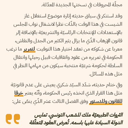
مجلّة المحروقات في نسختها الجديدة المعدّلة.
وقد استنكر في سياق حديثه إثارة موضوع استغلال غاز
الشيست في هذا الوقت بالذّات نظرا لانشغال نواب المجلس
بالإستعدادات للإنتخابات الرئاسيّة والتشريعيّة بالإضافة إلر
قانون الإرهاب الذّي ما يزال يثير الكثير من الجدل والنقاش،
معربا عن شكوكه من تعمّد اختيار هذا التوقيت
لتمرير
ما ترغب
الحكومة في تمريره من عقود واتفاقيات قبيل رحيلها وانتقال
السلطة لحكومة شرعيّة منتخبة سيكون من مهامها النظر في
مثل هذه المسائل.
وفي ختام حديثه، شدّد السيّد شكري يعيش على عدم قانونيّة
مثل هذا القرار الذي اتخذه رئيس الحكومة، وأنّه يعتبر
خرقا
للقانون وللدستور
وفق الفصل الثالث عشر الذّي ينصّ على:
الثروات الطبيعيّة ملك للشعب التونسي، تمارس
الدولة السيادة عليها باسمه. تُعرض العقود المتعلّقة