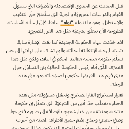
قبل الحديث عن الجدوى الإقتصاديّة والأطراف التي ستتولّى
القيام بالدراسات الضروريّة والجهة التي ستُمنح حقّ التنقيب
والإستغلال، وهو ما تناوله
“نواة”
سابقا، فإنّ المسألة الأساسيّة
المطروحة الآن تتعلّق بشرعيّة مثل هذا القرار المصيريّ.
لقد حُدّدت مهام الحكومة الجديدة كما تمّت الإشارة سابقا
بتسيّير المرحلة الإنتقاليّة الحاليّة والتي تشرف على نهايتها إلى حين
تسلّم حكومة منتخبة مقاليد الحكم في البلاد، ولكن مثل هذا
التصرّف الذّي أتاه رئيس الحكومة الحاليّة يثير التساؤل حول
مدى فهم هذا الفريق الحكوميّ لصلاحياته ودوره في هذه
المرحلة.
فقرار استخراج الغاز الصخريّ وتحمّل مسؤوليّة مثل هذه
الخطوة تتطلّب حدّا أدنى من الشرعيّة التي تتمثّل في حكومة
منتخبة ومنبثقة عن خيار شعبيّ، بالإضافة إلى ضرورة فتح حوار
وطنيّ حقيقيّ وجدّي يظمّ جميع الأطراف المعنيّة من أحزاب
سياسيّة وخبراء ومنظّمات المجتمع المدنيّ كون هذا المشروع يعتبر