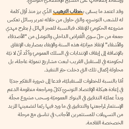
وقد اعتمد ما يسمّى ب
خطاب الترهيب
الذّي برز منذ أوّل كلمة
له للشعب التونسيّ، والتي حاول من خلاله تمرير رسائل تعكس
مشروعه الحكوميّ للإنقاذ، فبالنسبة للعجز الهائل لم يطرح مهدي
جمعة من حلّ سوى الٌقتراض الداخلي والتوسّل من “الأصدقاء
والأشقاء” لإنقاذ ميزانيّة هذه السنة والإيفاء بمصاريف الإنفاق
بالإضافة إلى إيقاف الإنتدابات في السلك العموميّ وأكّد أنّ لا نيّة
لحكومته في المستقبل القريب لبعث مشاريع تنمويّة عاجلة، بل
محاولة إكمال تلك التي دخلت حيّز التنفيذ.
أمّا بالنسبة للخطوات المستقبليّة، فدعا إلى ضرورة التفكير جديّا
في إعادة هيكلة الإقتصاد التونسيّ ككلّ ومراجعة منظومة الدعم
وبدأ عمليّة التدقيق في البنوك العموميّة وسحب مشروع مجلّة
الإستثمار لمراجعتها والتدقيق في ما ورد فيها ربّما لتضمينها المزيد
من التسهيلات للمستثمرين الأجانب في تناسق مع مرحلة
الخصخصة القادمة.