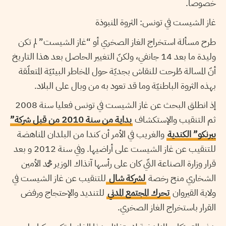
خصوصا.
غاز الشيست في تونس: الثروة المنبوذة
طرح مسألة استخراج الغاز الصخري أو “غاز الشيست” لم تكن
وليدة ما بعد 14 جانفي، ولكنّ التغيير الحاصل بعد هذا التاريخ
أنّ المسالة طُرحت للنقاش بجديّة حول المخاطر البيئيّة المتعلّقة
بهذه الثروة الباطنيّة وما قد تعود به من وبال على البلاد.
إذ انطلق البحث عن غاز الشيست في تونس فعليا سنة 2008
ثم التنقيب والإستكشاف
بداية من سنة 2010 من قبل شركة”
بيرنكو” الكندية
والغريب في الأمر أن كندا من البلدان المناهضة
للتنقيب عن غاز الشيست على أراضيها. وفي سنة 2012 و بعد
قرار وزارة الصناعة التّي كان على رأسها آنذاك الوزير محمد الأمين
الشخاري منح رخصة
لشركة شال
للتنقيب عن غاز الشيست في
ولاية القيروان
تحرك المجتمع المدني
للتنديد والإحتجاج ورفض
القرار باستخراج الغاز الصخري.