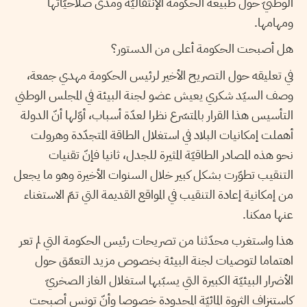
الوطنيّ حول طبيعة الحكومة الإنتقاليّة ومدى صلاحيّاتها
ومهامها.
هل أصبحت الحكومة أعلى من الدستور؟
في تعليقه حول التصريح الأخير لرئيس الحكومة مهدي جمعة،
وصف السيّد شكري يعيش عضو لجنة البيئة في المجلس الوطني
التأسيس هذا القرار بالمتسّرع نظرا لعدّة أسباب، أوّلها أنّ الدولة
أهملت إمكانيات البلاد في استغلال الطاقة المتجدّدة وهرولت
نحو هذه المصادر الطاقيّة المثيرة للجدل، ثانيا فإنّ تقنيات
التنقيب تطوّرت بشكل كبير خلال السنوات الأخيرة وهو ما يجعل
من إمكانية إعادة التنقيب في المواقع القديمة التي تمّ الاستغناء
عنها ممكنا.
هذا واستغرب محدّثنا من تصريحات رئيس الحكومة التي لم تعر
اهتماما لتوصيات لجنة البيئة بخصوص مزيد التعمّق حول
الأضرار البيئيّة الكبيرة التي يسبّبها استغلال الغاز الصخريّ
كاستنزاف الثروة المائيّة المحدودة خصوصا وأنّ تونس أصبحت