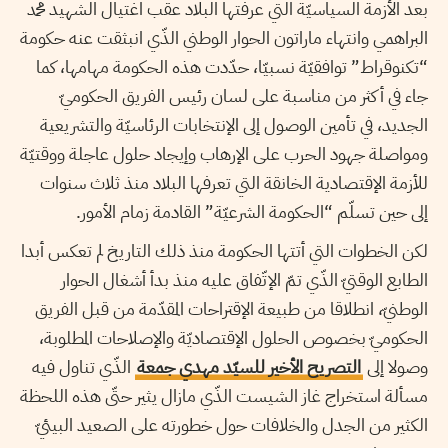
بعد الأزمة السياسيّة التي عرفتها البلاد عقب اغتيال الشهيد محمد
البراهمي وانتهاء ماراتون الحوار الوطني الذّي انبثقت عنه حكومة
“تكنوقراط” توافقيّة نسبيّا، حدّدت هذه الحكومة مهامها، كما
جاء في أكثر من مناسبة على لسان رئيس الفريق الحكوميّ
الجديد، في تأمين الوصول إلى الإنتخابات الرئاسيّة والتشريعية
ومواصلة جهود الحرب على الإرهاب وإيجاد حلول عاجلة ووقتيّة
للأزمة الإقتصادية الخانقة التي تعرفها البلاد منذ ثلاث سنوات
إلى حين تسلّم “الحكومة الشرعيّة” القادمة زمام الأمور.
لكن الخطوات التي أتتها الحكومة منذ ذلك التاريخ لم تعكس أبدا
الطابع الوقتيّ الذّي تمّ الإتّفاق عليه منذ بدأ أشغال الحوار
الوطنيّ، انطلاقا من طبيعة الإقتراحات المقدّمة من قبل الفريق
الحكوميّ بخصوص الحلول الإقتصاديّة والإصلاحات المطلوبة،
وصولا إلى
التصريح الأخير للسيّد مهدي جمعة
الذّي تناول فيه
مسألة استخراج غاز الشيست الذّي مازال يثير حتّى هذه اللحظة
الكثير من الجدل والخلافات حول خطورته على الصعيد البيئيّ