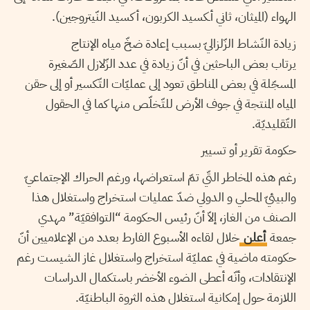
الهواء (الميثان، ثاني أـكسيد الكربون، أكسيد النّيتروجين).
زيادة النّشاط الزّلزاليّ بسبب إعادة ضخّ مياه الإنتاج
يرتاب بعض الباحثين في أنّ زيادة في عدد الزّلازل الصّغيرة
المسجّلة في بعض المناطق تعود إلى عمليّات التّكسير أو إلى حقن
المياه المنتجة في جوف الأرض للتّخلّص منها كما في الحقول
التّقليديّة.
حكومة تقرير أو تسيير
رغم هذه المخاطر التّي تمّ استعراضها، ورغم الحراك الإجتماعيّ
والبيئيّ المحلي و الدولي ضدّ عمليات استخراج واستغلال هذا
الصنف من الغاز، إلاّ أنّ رئيس الحكومة “التوافقيّة” مهدي
جمعة
أعلن
خلال لقاءه الأسبوع الفارط بعدد من الإعلاميين أنّ
حكومته ماضية في عمليّة استخراج واستغلال غاز الشيست رغم
الإنتقادات، وأنّه أعطى الضوء الأخضر باستكمال الدراسات
اللازمة حول إمكانية استغلال هذه الثروة الباطنيّة.