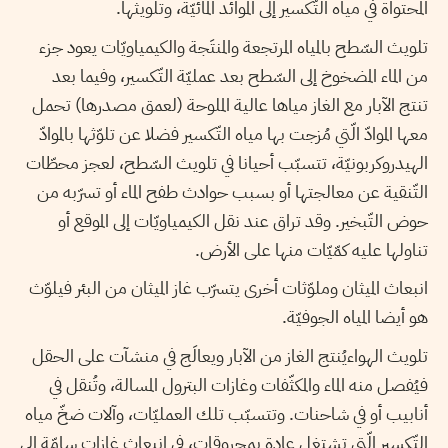
المحتواة في مياه التّكسير إلى الموائد المائيّة، وتلويثها.
تلويث السّطح بالمياه المرتجعة والمنتَجة والكيمياويّات
يعود جزء
من الماء المضخوخ إلى السّطح بعد عمليّة التّكسير، وفيما بعد
تنتج الآبار مع الغاز مياها عالية الملوحة (لعمق مصدرها) تحمل
معها الموادّ الّتي مُزجت بها مياه التّكسير فضلا عن تلوّثها بالموادّ
الهيدروكربونيّة، تتسبّب أحيانا في تلويث السّطح، لعجز محطّات
التّنقية عن معالجتها أو بسبب حوادث طفح الماء أو تسرّبه من
حوض التّبخير. وقد تراق عند نقل الكيمياويّات إلى الموقع أو
تناولها عليه كمّيّات منها على الأرض.
انبعاث الميثان وملوّثات أخرى
يتسرّب غاز الميثان من البئر فيلوّث
هو أيضا المياه الجوفيّة.
تلويث الهواء
يُنتج الغاز من الآبار ويعالَج في منشآت على الحقل
فيُفصل منه الماء والمكثّفات وغازات البترول المسالة، وتُنقل في
أنابيب أو في شاحنات. وتتسبّب تلك العمليّات، وآلات ضخّ مياه
التّكسير الّتي تشتغل عادة بمحروقات، في انبعاث غازات سامّة إلى