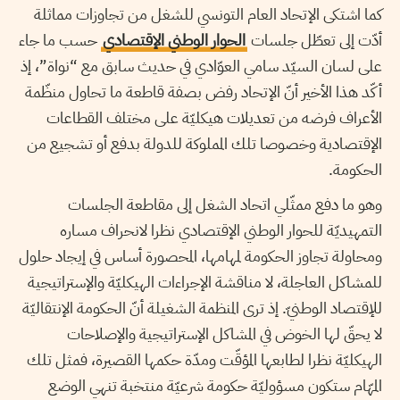
كما اشتكى الإتحاد العام التونسي للشغل من تجاوزات مماثلة
أدّت إلى تعطّل جلسات
الحوار الوطني الإقتصادي
حسب ما جاء
على لسان السيّد سامي العوّادي في حديث سابق مع “نواة”، إذ
أكّد هذا الأخير أنّ الإتحاد رفض بصفة قاطعة ما تحاول منظّمة
الأعراف فرضه من تعديلات هيكليّة على مختلف القطاعات
الإقتصادية وخصوصا تلك المملوكة للدولة بدفع أو تشجيع من
الحكومة.
وهو ما دفع ممثّلي اتحاد الشغل إلى مقاطعة الجلسات
التمهيديّة للحوار الوطني الإقتصادي نظرا لانحراف مساره
ومحاولة تجاوز الحكومة لمهامها، المحصورة أساس في إيجاد حلول
للمشاكل العاجلة، لا مناقشة الإجراءات الهيكليّة والإستراتيجية
للإقتصاد الوطنيّ. إذ ترى المنظمة الشغيلة أنّ الحكومة الإنتقاليّة
لا يحقّ لها الخوض في المشاكل الإستراتيجية والإصلاحات
الهيكليّة نظرا لطابعها المؤقّت ومدّة حكمها القصيرة، فمثل تلك
المهّام ستكون مسؤوليّة حكومة شرعيّة منتخبة تنهي الوضع