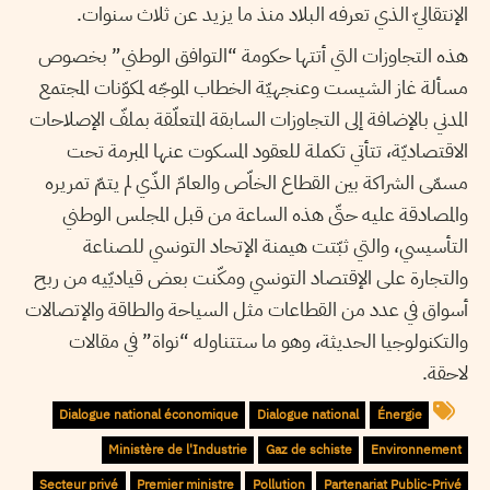
الإنتقاليّ الذي تعرفه البلاد منذ ما يزيد عن ثلاث سنوات.
هذه التجاوزات التي أتتها حكومة “التوافق الوطني” بخصوص
مسألة غاز الشيست وعنجهيّة الخطاب الموجّه لمكوّنات المجتمع
المدني بالإضافة إلى التجاوزات السابقة المتعلّقة بملفّ الإصلاحات
الاقتصاديّة، تتأتي تكملة للعقود المسكوت عنها المبرمة تحت
مسمّى الشراكة بين القطاع الخاّص والعامّ الذّي لم يتمّ تمريره
والمصادقة عليه حتّى هذه الساعة من قبل المجلس الوطني
التأسيسي، والتي ثبّتت هيمنة الإتحاد التونسي للصناعة
والتجارة على الإقتصاد التونسي ومكّنت بعض قياديّيه من ربح
أسواق في عدد من القطاعات مثل السياحة والطاقة والإتصالات
والتكنولوجيا الحديثة، وهو ما ستتناوله “نواة” في مقالات
لاحقة.
Dialogue national économique
Dialogue national
Énergie
Ministère de l'Industrie
Gaz de schiste
Environnement
Secteur privé
Premier ministre
Pollution
Partenariat Public-Privé