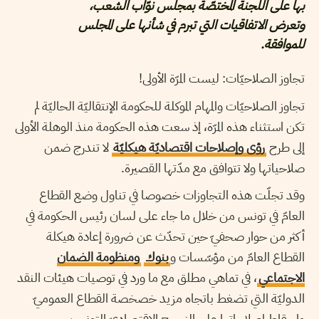
بها على اللجنة المختصّة بمجلس نوّاب الشعب،
وتعرض الاتفاقيات التي تبرم في شأنها على المجلس
للموافقة.
تجاوز الصلاحيّات: ليست المرّة الأولى!
تجاوز الصلاحيّات والمهام الموكلة للحكومة الإنتقاليّة الحاليّة لم
تكن استثناء هذه المرّة، إذ سعت هذه الحكومة منذ الوهلة الأولى
إلى طرح
رؤى وإصلاحات اقتصاديّة هيكليّة
لا تندرج ضمن
صلاحياتها ولا تتوافق مع مدّتها القصيرة.
وقد تجلّت هذه التجاوزات خصوصا في تناول وضع القطاع
العامّ في تونس من خلال ما جاء على لسان رئيس الحكومة في
أكثر من حوار صحفيّ حين تحدّث عن ضرورة إعادة هيكلة
القطاع العامّ من مؤسّسات و
بنوك
ومنظومة الضمان
الاجتماعي
، في تماهي مطلق مع ما ورد في توصيات هيئات النقد
الدوليّة التي تضغط باتجاه مزيد خصخصة القطاع العموميّ
وإسقاط إصلاحاتها على النسيج الإقتصاديّ التونسيّ.