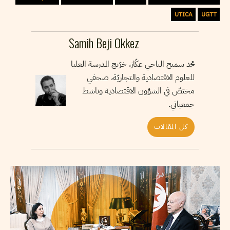
UTICA
UGTT
Samih Beji Okkez
محمد سميح الباجي عكّاز، خرّيج المدرسة العليا
للعلوم الاقتصادية والتجاريّة، صحفي
مختصّ في الشؤون الاقتصادية وناشط
جمعياتي.
كل المقالات