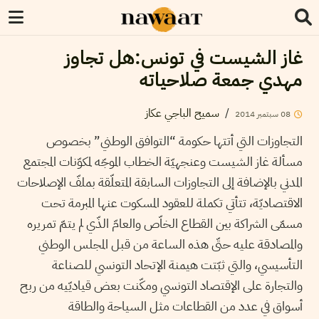
غاز الشيست في تونس:هل تجاوز
مهدي جمعة صلاحياته
/
سميح الباجي عكاز
08
سبتمبر
2014
التجاوزات التي أتتها حكومة “التوافق الوطني” بخصوص
مسألة غاز الشيست وعنجهيّة الخطاب الموجّه لمكوّنات المجتمع
المدني بالإضافة إلى التجاوزات السابقة المتعلّقة بملفّ الإصلاحات
الاقتصاديّة، تتأتي تكملة للعقود المسكوت عنها المبرمة تحت
مسمّى الشراكة بين القطاع الخاّص والعامّ الذّي لم يتمّ تمريره
والمصادقة عليه حتّى هذه الساعة من قبل المجلس الوطني
التأسيسي، والتي ثبّتت هيمنة الإتحاد التونسي للصناعة
والتجارة على الإقتصاد التونسي ومكّنت بعض قياديّيه من ربح
أسواق في عدد من القطاعات مثل السياحة والطاقة