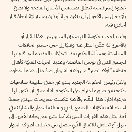
خطوة إستراتيجية تتعلّق بمستقبل الأجيال القادمة ولا يصحّ
بأيّ حال من الأحوال أن تنفرد جهة أو فرد بمسئوليّة اتخاذ قرار
أحاديّ فيه.
وقد تراجعت حكومة النهضة في السابق عن هذا القرار أو
بالأحرى تمّ غضّ النظر عنه وقتيّا إلى حين حسم الخلاقات
السياسيّة ومسألة الحكم بعد التحرّكات العديدة التي قام بها
المجتمع المدني في تونس العاصمة وعديد الجهات المعنيّة كأهالي
منطقة “أولاد نصير” من ولاية القيروان ضدّ مثل هذه الخطوة.
ولكنّ رئيس الحكومة الجديد يبدو غير معنيّ بطبيعة صلاحيات
حكومته وبضرورة احترام حقّ الحكومة القادمة في أن تكون لها
شرعيّة إدارة هذا الملفّ، والأهمّ عكست تصريحات مهدي جمعة
استخفافه بمكوّنات المجتمع المدنيّ وبعقليّة الحوار والتشاركيّة في
أخذ مثل هذه القرارات المصيريّة. كما تشير تصريحاته الأخيرة إلى
جهل أو تجاهل للاتفاق الذّي حصل بين مختلف أطراف الحوار