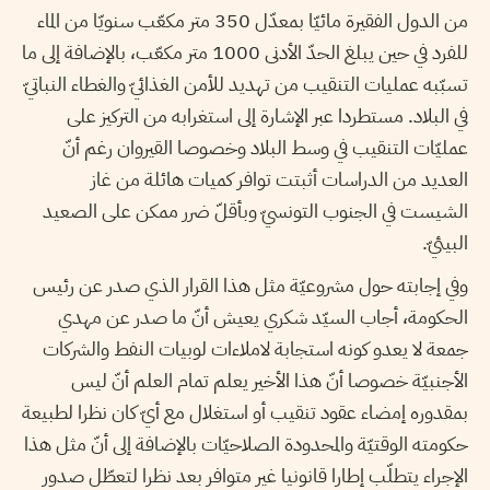
من الدول الفقيرة مائيّا بمعدّل 350 متر مكعّب سنويّا من الماء
للفرد في حين يبلغ الحدّ الأدنى 1000 متر مكعّب، بالإضافة إلى ما
تسبّبه عمليات التنقيب من تهديد للأمن الغذائيّ والغطاء النباتيّ
في البلاد. مستطردا عبر الإشارة إلى استغرابه من التركيز على
عمليّات التنقيب في وسط البلاد وخصوصا القيروان رغم أنّ
العديد من الدراسات أثبتت توافر كميات هائلة من غاز
الشيست في الجنوب التونسيّ وبأقلّ ضرر ممكن على الصعيد
البيئيّ.
وفي إجابته حول مشروعيّة مثل هذا القرار الذي صدر عن رئيس
الحكومة، أجاب السيّد شكري يعيش أنّ ما صدر عن مهدي
جمعة لا يعدو كونه استجابة لاملاءات لوبيات النفط والشركات
الأجنبيّة خصوصا أنّ هذا الأخير يعلم تمام العلم أنّ ليس
بمقدوره إمضاء عقود تنقيب أو استغلال مع أيّ كان نظرا لطبيعة
حكومته الوقتيّة والمحدودة الصلاحيّات بالإضافة إلى أنّ مثل هذا
الإجراء يتطلّب إطارا قانونيا غير متوافر بعد نظرا لتعطّل صدور