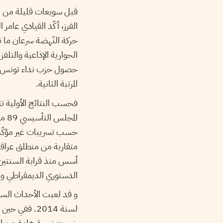
قبل سويعات قليلة من ا
الفرز، أكّد القيادي عامر
حركة النّهضة سرعان ما تح
الحوارية الإذاعية والتلف
حصول حزب نداء تونس على ا
المرتبة الثانية.
حسب تسريبات غير مؤكّد
متقاربة من منطلق عراقة
أسس منذ قرابة السنتين.
الدستوري الديمقراطي وبا
و قد لعبت الأحداث السيا
لسنة 2014. ف