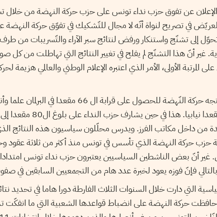
لإعلان عن تفوق حزب نداء تونس على حزب حركة النهضة من خلال 
 العريّض في تصريح لنواة أنّه لا مجال للتّشكيك في تفوّق حركة النهضة عل
وّل إلى تشنّج واستنكار ورفض لنتائج سبر الآراء والتّسريبات من طرف ق
زية. غير أنّ هذا التشنّج لم يفلح في تغيير النتائج التي تهاطلت من كل 
لمرتبة الأولى، الأمر الذي اعتبره الإعلام الوطني والعالمي هزيمة لحر
فحسب النتائج الأولية تتجه حركة النّهضة للحصول على قرابة ال 
المجلس التأسيسي 89 مقعدا نيابيا. ه
ة من داخل مكاتب الفرز. ويدرس محلّلون سياسيون هذه النتائج الذي
 حزب حركة النهضة الذي تأسس في تونس منذ أكثر من ثلاثة عقود وحد
 غير أنّ بعض الناشطين السياسيين يعتبرون حزب نداء تونس امتدادا
لتالي فإنّ فوزه يعود لخبرة عدد هام من التجمعيين السابقين في صفو
سية التي دارت خلال السنوات الثلاث الفارطة دورا هاما في تحديد نتائ
في حين حافظت حركة النهضة على انضباط قواعدها الشعبية التي ما انفكّت ت