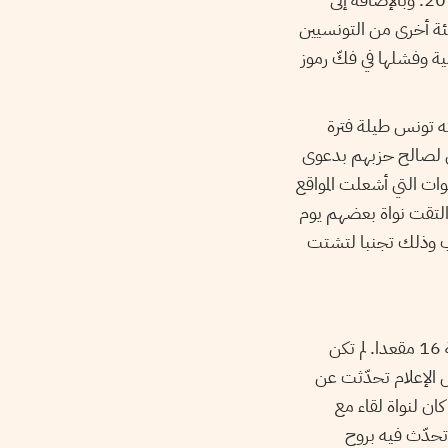
ة أخرى من التونسيين
ة وفشلها في فكّ رموز
ه تونس طيلة فترة
س لصالح حزبهم بدعوى
ات التي أشعلت المواقع
 التقت نواة بعضهم يوم
اب وذلك تجنبا لتشتت
مفاجأة الإنتخابات التّشريعيّة كانت حصول الجبهة الشّعبية إلى حد كتابة هذه الأسطر على قرابة 16 مقعدا. لم تكن
 الإعلام تحدّثت عن
ان لنواة لقاء مع
 تحدّث فيه بروح