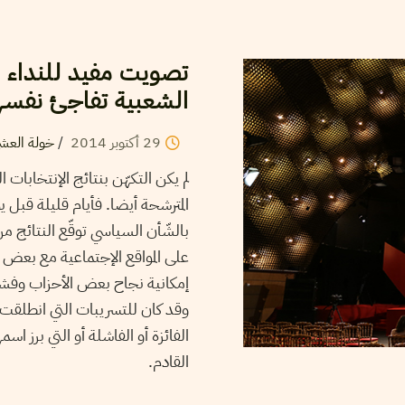
تصويت مفيد للنداء 
الشعبية تفاجئ نفسه
29
أكتوبر
2014
/
خولة العش
لم يكن التكهّن بنتائج الإنتخابات
بالشّأن السياسي توقّع النتائج 
على المواقع الإجتماعية مع بعض
إمكانية نجاح بعض الأحزاب وفشل أ
وقد كان للتسريبات التي انطلقت 
الفائزة أو الفاشلة أو التي برز ا
القادم.