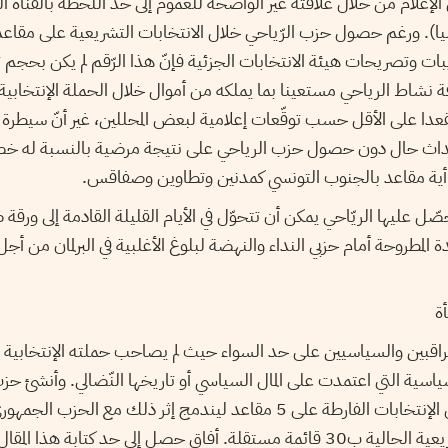
الإعلام من خلال علاقته غير الواضحة للعموم إلى حد اللحظة بالقناة 
ات وتصريحات هيئة الانتخابات الجزئية فإنّ هذا الرّقم لم يكن بحجم 
افة نشاط الرياحي مستعينا بما يملكه من أموال خلال الحملة الإنتخابية 
ل حزبه على 30 مقعدا على الأقل حسب توقّعات إعلامية لبعض المحللين، غير أنّ س
حداث حال دون حصول حزب الرياحي على نتيجة مرضية بالنسبة له خ
أية مقاعد بالجنوب التونسي كمدنين وتطاوين وصفاقس.
صّل عليها الريّاحي يمكن أن تتحوّل في الأيام القليلة القادمة إلى ورقة 
ة المطروحة أمام حزبي النداء والنهضة لبلوغ الأغلبية في البرلمان من 
ة
اقبين والسياسيين على حد السواء حيث لم يصاحب حملته الإنتخابية أية
جانفي حيث حصل خلال الإنتخابات الفارطة على 5 مقاعد ليندمج إثر ذلك م