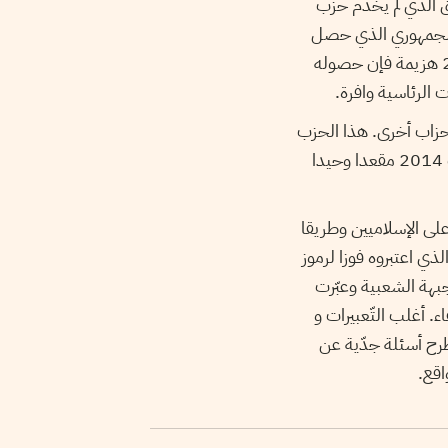
اق الذي لم يخدم حزب
 الجمهوري الذي حصل
على مقعد واحد بولاية سليانة. ولئن اعتبر حصول الحزب الجمهوري على 17 مقعدا سنة 2011 هزيمة فإن حصوله
أحزاب أخرى. هذا الحزب
الذي كان قد مثّل مفاجأة انتخابات 2011 بحصوله على 26 مقعدا نيابيا افتكّ خلال انتخابات 2014 مقعدا وحيدا
 على الإسلاميين وطريقا
لذي اعتبروه فوزا لرموز
بهة الشعبية وعبّرت
. أغلب التّعبيرات و
 طرح أسئلة جدّية عن
اقع.