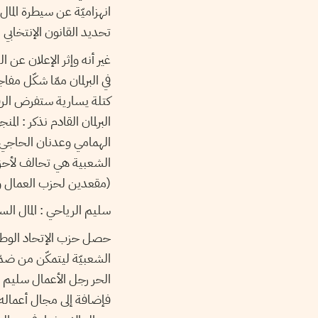
انهزاميّة عن سيطرة الما
تحديد القانون الإنتخاب
غير أنه وإثر الإعلان عن ا
في البرلمان ممّا شكّل مف
كتلة يسارية ستفرض الرق
البرلمان القادم نذكر : ا
الهمامي وعدنان الحاجي ا
(مقعدين لحزب العمال و3 مقاعد لحركة الشعب)
سليم الرياحي : المال ال
الشعبيّة ليتمكّن من ضمّ
الحر رجل الأعمال سليم ا
فإضافة إلى مجال أعماله ا