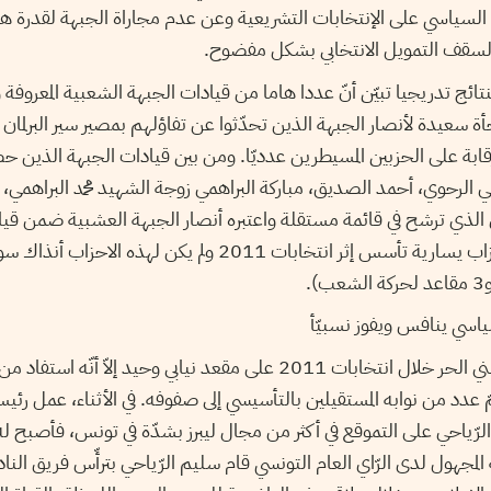
ل السياسي على الإنتخابات التشريعية وعن عدم مجاراة الجبهة لقدرة ه
ي لسقف التمويل الانتخابي بشكل مفضوح.
لنتائج تدريجيا تبيّن أنّ عددا هاما من قيادات الجبهة الشعبية المعروفة و
اجأة سعيدة لأنصار الجبهة الذين تحدّثوا عن تفاؤلهم بمصير سير البرلمان
ابة على الحزبين المسيطرين عدديّا. ومن بين قيادات الجبهة الذين ح
لمنجي الرحوي، أحمد الصديق، مباركة البراهمي زوجة الشهيد محمد البراهمي،
لذي ترشح في قائمة مستقلة واعتبره أنصار الجبهة العشبية ضمن قيادي
.
سياسي ينافس ويفوز نسبيّأ
حصل حزب الإتحاد الوطني الحر خلال انتخابات 2011 على مقعد نيابي وحيد 
 عدد من نوابه المستقيلين بالتأسيسي إلى صفوفه. في الأثناء، عمل رئي
لرّياحي على التموقع في أكثر من مجال ليبرز بشدّة في تونس، فأصبح ل
لمجهول لدى الرّاي العام التونسي قام سليم الرّياحي بترأّس فريق النا