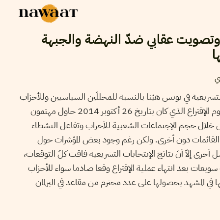
وتصويت عقابي ضدّ النهضة والجبهة
ا
ي
 التشريعية في تونس هيّنا بالنسبة للمحللّين السياسيين وللأحزاب
المترشحة أيضا. فأيام قليلة قبل يوم الإقتراع الذي كان بتاريخ 26 أكتوبر 2014 حاول مهتمون
من خلال حجم الإجتماعات الشعبية للأحزاب وتفاعل النشطاء
 القائمات دون أخرى. ولكن رغم وجود بعض المؤشرات حول
خرى إلاّ أنّ نتائج الإنتخابات التشريعية فاقت كلّ التوقعات،
سويعات بعد انتهاء عملية الإقتراع وقعا صادما سواء للأحزاب
سمها في المشهد بحصولها على عدد محترم من مقاعد في البرلمان