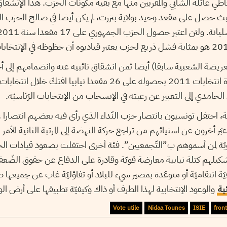
اطي عائلة الشابي والمقربين منها مع بقية مكونات الحزب. هذا الإنشق
يث حصل على مقعد وحيد بولاية بنزرت، لم يكن أيضا في صالح الحزب
العريضة الشعبية سابقا) أيضا ثمن انشقاق نائبيه عنه وانضمامهم إلى 
لحامدي إلى التعبير عن رغبته في الإنسحاب من الإنتخابات الرّئاسيّة.
ّهائيّة، احتفل تونسيون بانتصار حزب النّداء الذي رأى فيه بعضهم انتصارا
ّر أخرون عن استيائهم من تراجع حركة النهضة إلى المرتبة الثانية الأمر ا
يّة لمن أسموهم ب”التّجمعيين”. فئة أخرى احتفلت بصعود قيادات الج
شكيلهم كتلة نيابية معارضة قويّة وقادرة على الدفاع عن حقوق الضّعفاء
ّة انتقاميّة أو متوعّدة بمصير سيء للبلاد أو تفاؤليّة غاب عن جميعها
ئية
والوعود الإنتخابية لهذا الطرف أو ذاك وكيفيّة تطبيقها على أرض الو
Vote utile
Nidaa Tounes
ISIE
fron