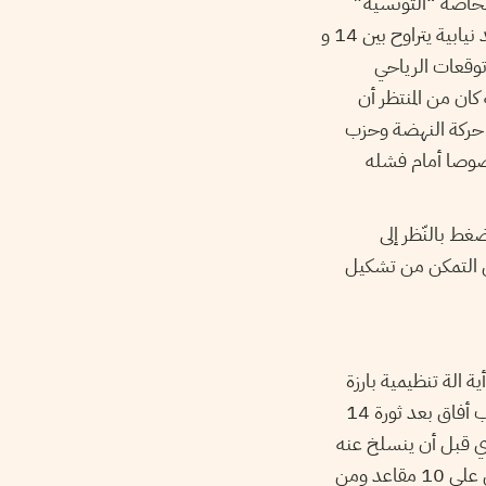
الخاصة “التونسية”
سابقا (الحوار الوطني حاليا). ورغم حصول حزب الرّياحي خلال الانتخابات التشريعية على مقاعد نيابية يتراوح بين 14 و
توقعات الرياحي
كان من المنتظر أن
يطرة حركة النهضة وحزب
صوصا أمام فشله
ضغط بالنّظر إلى
أجل التمكن من تشكيل
 الة تنظيمية بارزة
عكس بعض الأحزاب السياسية التي اعتمدت على المال السياسي أو تاريخها النّضالي. وأنشئ حزب أفاق بعد ثورة 14
ع الحزب الجمهوري قبل أن ينسلخ عنه
ويترشح للانتخابات التشريعية الحالية ب30 قائمة مستقلة. أفاق حصل إلى حد كتابة هذا المقال على 10 مقاعد ومن