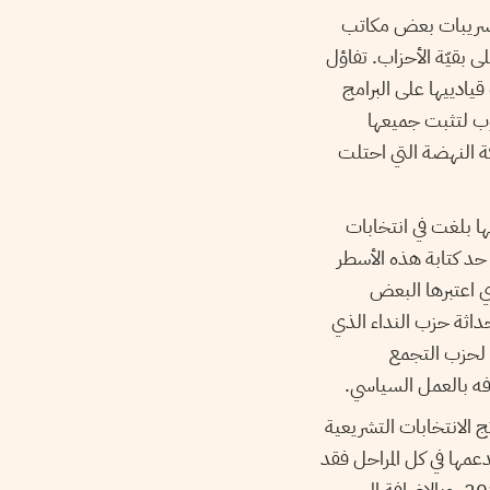
تسريبات بعض مكاتب
ى بقيّة الأحزاب. تفاؤل
يادييها على البرامج
صوب لتثبت جميعها
كة النهضة التي احتلت
66 مقعدا في البرلمان علما وأنها بلغت في انتخابات
ذا في حين يشارف حزب النداء على بلوغ ال80 مقعدا إلى حد كتابة هذه الأسطر
 اعتبرها البعض
اثة حزب النداء الذي
 لحزب التجمع
فه بالعمل السياسي.
ج الانتخابات التشريعية
دعمها في كل المراحل فقد
خسرت نسبة هامة من النّاخبين التونسيين من غير أنصارها والذين دعموها خلال انتخابات 2011. وبالإضافة إلى