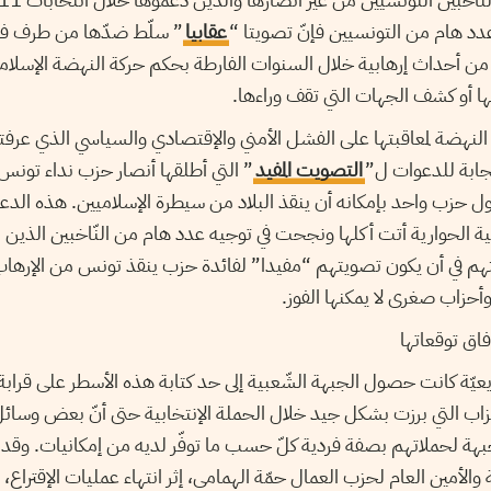
د هام من التونسيين فإنّ تصويتا “
عقابيا
” سلّط ضدّها من طرف فئ
ن أحداث إرهابية خلال السنوات الفارطة بحكم حركة النهضة الإسلامي
ها أو كشف الجهات التي تقف وراءها.
لنهضة لمعاقبتها على الفشل الأمني والإقتصادي والسياسي الذي عرفت
ابة للدعوات ل”
التصويت المفيد
” التي أطلقها أنصار حزب نداء تون
 حزب واحد بإمكانه أن ينقذ البلاد من سيطرة الإسلاميين. هذه الدعو
علامية الحوارية أتت أكلها ونجحت في توجيه عدد هام من النّاخبين الذين
غبتهم في أن يكون تصويتهم “مفيدا” لفائدة حزب ينقذ تونس من الإره
أحزاب صغرى لا يمكنها الفوز.
فاق توقعاتها
زاب التي برزت بشكل جيد خلال الحملة الإنتخابية حتى أنّ بعض وسائل
هة لحملاتهم بصفة فردية كلّ حسب ما توفّر لديه من إمكانيات. وقد ك
والأمين العام لحزب العمال حمّة الهمامي، إثر انتهاء عمليات الإقتراع،