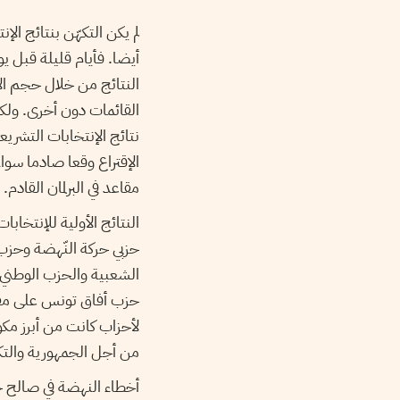
لم يكن التكهّن بنتائج ال
النتائج من خلال حجم ال
القائمات دون أخرى. ولك
نتائج الإنتخابات التشري
الإقتراع وقعا صادما سواء
مقاعد في البرلمان القادم.
النتائج الأولية للإنتخا
حزبي حركة النّهضة وحزب 
الشعبية والحزب الوطني ال
لأحزاب كانت من أبرز مكون
من أجل الجمهورية والتك
أخطاء النهضة في صالح حز