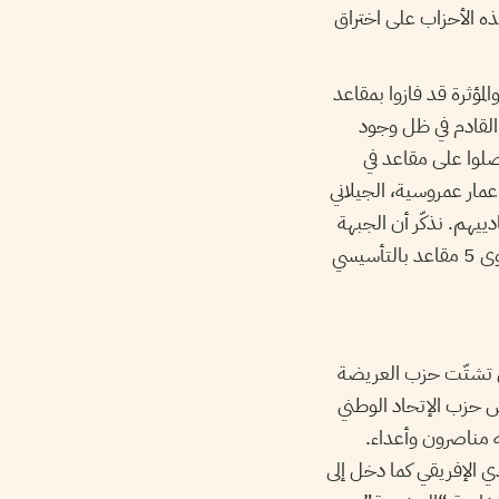
ذه الأحزاب على اختراق
المؤثرة قد فازوا بمقاعد
 القادم في ظل وجود
صلوا على مقاعد في
 عمار عمروسية، الجيلاني
يهم. نذكّر أن الجبهة
الشعبية هي تحالف لأحزاب يسارية تأسس إثر انتخابات 2011 ولم يكن لهذه الاحزاب أنذاك سوى 5 مقاعد بالتأسيسي
إلاّ أنّه استفاد من تشتّت حزب العريضة
س حزب الإتحاد الوطني
ه مناصرون وأعداء.
دي الإفريقي كما دخل إلى