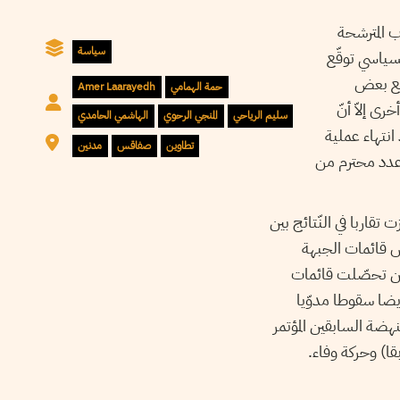
ب المترشحة
سياسة
حاول مهتمون بالشّأن السياسي توقّع
 مع بعض
حمة الهمامي
Amer Laarayedh
 إلاّ أنّ
سليم الرياحي
المنجي الرحوي
الهاشمي الحامدي
انتهاء عملية
تطاوين
صفاقس
مدنين
ى عدد محترم من
قاربا في النّتائج بين
فس قائمات الجبهة
 حين تحصّلت قائمات
تخابات الأوّلية عرفت أيضا سقوطا مدوّيا
هضة السابقين المؤتمر
ا) وحركة وفاء.