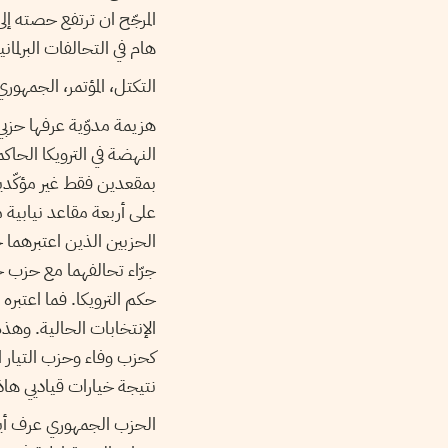
هام في التحالفات البرلماني
التكتل، المؤتمر، الجمهو
هزيمة مدوّية عرفها حزبي
بمقعدين فقط غير مؤكّدي
الحزبين الذين اعتبرهما
جرّاء تحالفهما مع حزب 
حكم الترويكا. فما اعتبر
الإنتخابات الحالية. وهذ
كحزب وفاء وحزب التيار 
نتيجة خيارات قياديي هاذ
الحزب الجمهوري عرف أيضا