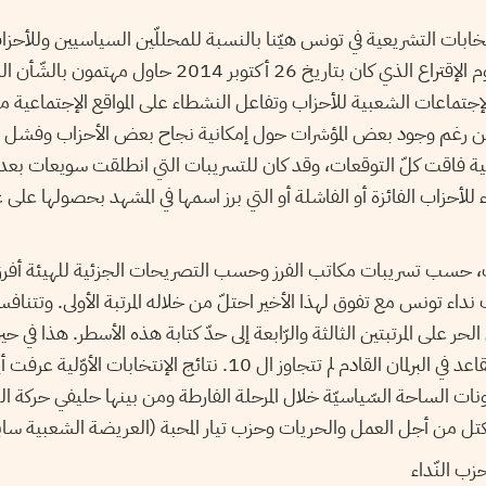
إنتخابات التشريعية في تونس هيّنا بالنسبة للمحللّين السياسيين وللأحزا
أيضا. فأيام قليلة قبل يوم الإقتراع الذي كان بتاريخ 26 أكتوبر 2014 
إجتماعات الشعبية للأحزاب وتفاعل النشطاء على المواقع الإجتماعية
ن رغم وجود بعض المؤشرات حول إمكانية نجاح بعض الأحزاب وفشل أخرى
عية فاقت كلّ التوقعات، وقد كان للتسريبات التي انطلقت سويعات بعد 
 للأحزاب الفائزة أو الفاشلة أو التي برز اسمها في المشهد بحصولها عل
بات، حسب تسريبات مكاتب الفرز وحسب التصريحات الجزئية للهيئة أفرزت ت
نداء تونس مع تفوق لهذا الأخير احتلّ من خلاله المرتبة الأولى. وتتنا
حر على المرتبتين الثالثة والرّابعة إلى حدّ كتابة هذه الأسطر. هذا في
حزب أفاق تونس على مقاعد في البرلمان القادم لم تتجاوز ال 10. نتائج الإن
ات الساحة السّياسيّة خلال المرحلة الفارطة ومن بينها حليفي حركة الن
تل من أجل العمل والحريات وحزب تيار المحبة (العريضة الشعبية سابق
ب النّداء