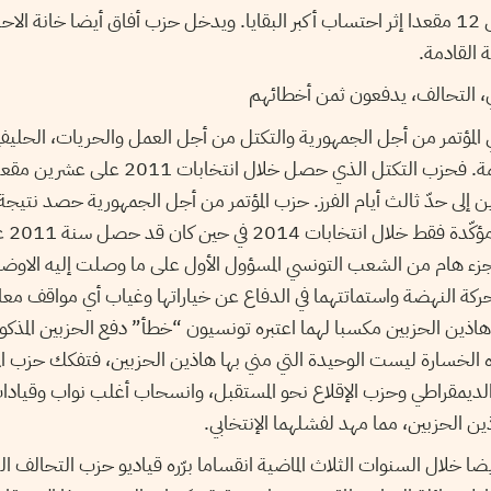
المرجّح ان ترتفع حصته إلى 12 مقعدا إثر احتساب أكبر البقايا. ويدخل حزب أفاق أيضا خا
ة القادمة.
ري، التحالف، يدفعون ثمن أخطائهم
 المؤتمر من أجل الجمهورية والتكتل من أجل العمل والحريات، الحليف
ن إلى حدّ ثالث أيام الفرز. حزب المؤتمر من أجل الجمهورية حصد نت
 جزء هام من الشعب التونسي المسؤول الأول على ما وصلت إليه الاوضا
حركة النهضة واستماتتهما في الدفاع عن خياراتها وغياب أي مواقف مع
ه هاذين الحزبين مكسبا لهما اعتبره تونسيون “خطأ” دفع الحزبين المذكو
ه الخسارة ليست الوحيدة التي مني بها هاذين الحزبين، فتفكك حزب ال
الديمقراطي وحزب الإقلاع نحو المستقبل، وانسحاب أغلب نواب وقيادات
ين الحزبين، مما مهد لفشلهما الإنتخابي.
 خلال السنوات الثلاث الماضية انقساما برّره قياديو حزب التحالف الد