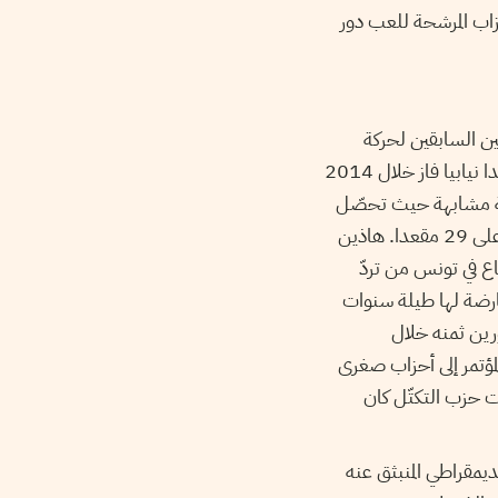
نة الاحزاب المرشحة للعب دور
ين السابقين لحركة
النهضة في الترويكا الحاكمة. فحزب التكتل الذي حصل خلال انتخابات 2011 على عشرين مقعدا نيابيا فاز خلال 2014
يجة مشابهة حيث تحصّل
على أربعة مقاعد نيابية مؤكّدة فقط خلال انتخابات 2014 في حين كان قد حصل سنة 2011 على 29 مقعدا. هاذين
ع في تونس من تردّ
ارضة لها طيلة سنوات
رين ثمنه خلال
مؤتمر إلى أحزاب صغرى
 حزب التكتّل كان
يمقراطي المنبثق عنه