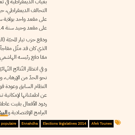
بغياب الديمقراطية في تع
التحالف الديمقراطي، ح
على مقعد وحيد سنة 2014 هو بمثابة فشل ذريع لحزب يعتبر قياديوه أن حظوظه في الإنتخابات الرئاسية وافرة.
ودفع حزب تيار المحبّة (
ممّا دفع رئيسه الهاشمي ا
و في انتظار النّتائج الن
نحو الحدّ من الإرهاب، وعب
النظام السابق وعودة قو
عن اطمئنانها لإمكانية ت
ردود الأفعال بقيت عاطفي
البرامج الإقتصادية و
البي
t populaire
Ennahdha
Elections législatives 2014
Afek Tounes