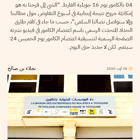
04 بالكامور يوم 16 جويلية الفارط. “الشي إلي فرحنا به هو
إمكانيّة خروج نتيجة إيجابية في أسبوع التفاوض حول مطالبنا
وإلا سنواصل نضالنا السلمي”، حسب ما جاء في كلام طارق
الحداد المتحدث الرسمي باسم اعتصام الكامور في فيديو نشرته
الصفحة الرسمية لتنسيقية اعتصام الكامور يوم الخميس 24
سبتمبر. لكن لا جديد حتى اليوم.
2020
أوت
08
نجلاء بن صالح