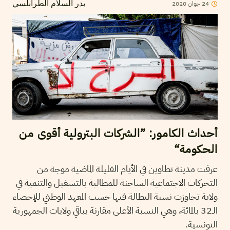
2020
جوان
24
بدر السلام الطرابلسي
أحداث الكامور: ”الشركات البترولية أقوى من
الحكومة“
عرفت مدينة تطاوين في الأيام القليلة الماضية موجة من
التحركات الاجتماعية الساخنة للمطالبة بالتشغيل والتنمية في
ولاية تجاوزت نسبة البطالة فيها حسب المعهد الوطني للإحصاء
الـ32 بالمائة، وهي النسبة الأعلى مقارنة بباقي ولايات الجمهورية
التونسية.