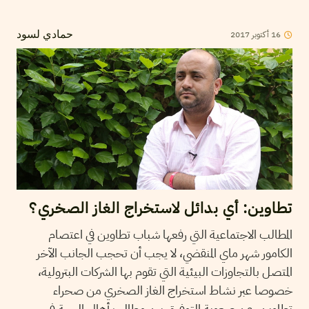
2017
أكتوبر
16
حمادي لسود
تطاوين: أي بدائل لاستخراج الغاز الصخري؟
المطالب الاجتماعية التي رفعها شباب تطاوين في اعتصام
الكامور شهر ماي المنقضي، لا يجب أن تحجب الجانب الآخر
المتصل بالتجاوزات البيئية التي تقوم بها الشركات البترولية،
خصوصا عبر نشاط استخراج الغاز الصخري من صحراء
تطاوين. عن صعوبة التوفيق بين مطالب أهالي الجهة في