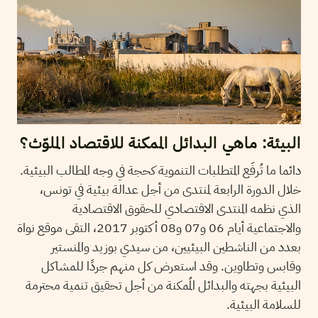
البيئة: ماهي البدائل الممكنة للاقتصاد الملوّث؟
دائما ما تُرفَع المتطلبات التنموية كحجة في وجه المطالب البيئية.
خلال الدورة الرابعة لمنتدى من أجل عدالة بيئية في تونس،
الذي نظمه المنتدى الاقتصادي للحقوق الاقتصادية
والاجتماعية أيام 06 و07 و08 أكتوبر 2017، التقى موقع نواة
بعدد من الناشطين البيئيين، من سيدي بوزيد والمنستير
وقابس وتطاوين. وقد استعرض كل منهم جردًا للمشاكل
البيئية بجهته والبدائل المُمكنة من أجل تحقيق تنمية محترمة
للسلامة البيئية.