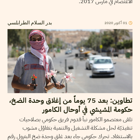
الاعتصام في مارس 2017.
2020
أكتوبر
01
بدر السلام الطرابلسي
تطاوين: بعد 75 يوماً من إغلاق وحدة الضخ،
حكومة المشيشي في أوحال الكامور
تلقى معتصمو الكامور نبأ قدوم فريق حكومي بصلاحيات
تنفيذيّة لحل مشكلة التشغيل والتنمية بتفاؤل مشوب
بالاستنفاد. تحرك حكومي جاء بعد غلق وحدة ضخ البترول رقم