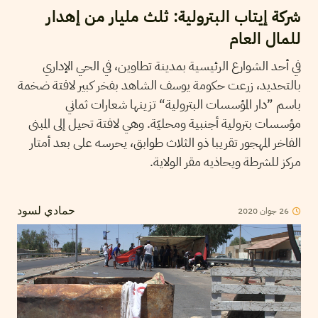
شركة إيتاب البترولية: ثلث مليار من إهدار
للمال العام
في أحد الشوارع الرئيسية بمدينة تطاوين، في الحي الإداري
بالتحديد، زرعت حكومة يوسف الشاهد بفخر كبير لافتة ضخمة
باسم ”دار المؤسسات البترولية“ تزينها شعارات ثماني
مؤسسات بترولية أجنبية ومحليّة. وهي لافتة تحيل إلى المبنى
الفاخر المهجور تقريبا ذو الثلاث طوابق، يحرسه على بعد أمتار
مركز للشرطة ويحاذيه مقر الولاية.
2020
جوان
26
حمادي لسود